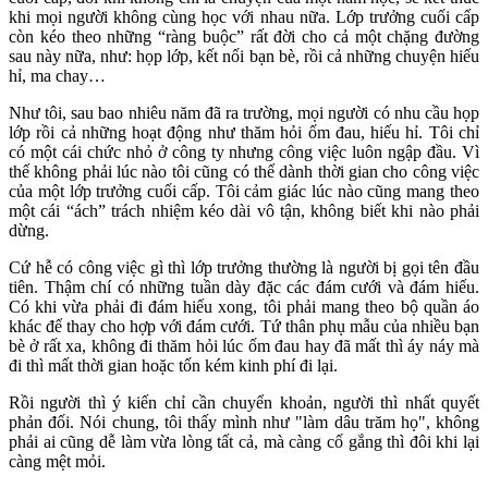
khi mọi người không cùng học với nhau nữa. Lớp trưởng cuối cấp
còn kéo theo những “ràng buộc” rất đời cho cả một chặng đường
sau này nữa, như: họp lớp, kết nối bạn bè, rồi cả những chuyện hiếu
hỉ, ma chay…
Như tôi, sau bao nhiêu năm đã ra trường, mọi người có nhu cầu họp
lớp rồi cả những hoạt động như thăm hỏi ốm đau, hiếu hỉ. Tôi chỉ
có một cái chức nhỏ ở công ty nhưng công việc luôn ngập đầu. Vì
thế không phải lúc nào tôi cũng có thể dành thời gian cho công việc
của một lớp trưởng cuối cấp. Tôi cảm giác lúc nào cũng mang theo
một cái “ách” trách nhiệm kéo dài vô tận, không biết khi nào phải
dừng.
Cứ hễ có công việc gì thì lớp trưởng thường là người bị gọi tên đầu
tiên. Thậm chí có những tuần dày đặc các đám cưới và đám hiếu.
Có khi vừa phải đi đám hiếu xong, tôi phải mang theo bộ quần áo
khác để thay cho hợp với đám cưới. Tứ thân phụ mẫu của nhiều bạn
bè ở rất xa, không đi thăm hỏi lúc ốm đau hay đã mất thì áy náy mà
đi thì mất thời gian hoặc tốn kém kinh phí đi lại.
Rồi người thì ý kiến chỉ cần chuyển khoản, người thì nhất quyết
phản đối. Nói chung, tôi thấy mình như "làm dâu trăm họ", không
phải ai cũng dễ làm vừa lòng tất cả, mà càng cố gắng thì đôi khi lại
càng mệt mỏi.