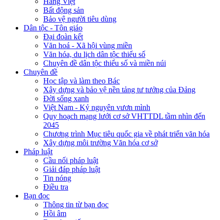
Hàng Việt
Bất động sản
Bảo vệ người tiêu dùng
Dân tộc - Tôn giáo
Đại đoàn kết
Văn hoá - Xã hội vùng miền
Văn hóa, du lịch dân tộc thiểu số
Chuyên đề dân tộc thiểu số và miền núi
Chuyên đề
Học tập và làm theo Bác
Xây dựng và bảo vệ nền tảng tư tưởng của Đảng
Đời sống xanh
Việt Nam - Kỷ nguyên vươn mình
Quy hoạch mạng lưới cơ sở VHTTDL tầm nhìn đến
2045
Chương trình Mục tiêu quốc gia về phát triển văn hóa
Xây dựng môi trường Văn hóa cơ sở
Pháp luật
Cầu nối pháp luật
Giải đáp pháp luật
Tin nóng
Điều tra
Bạn đọc
Thông tin từ bạn đọc
Hồi âm