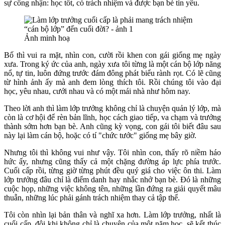
sự công nhận: học tốt, có trách nhiệm và được bạn bè tin yêu.
Ảnh minh hoạ
Bố thì vui ra mặt, nhìn con, cười rồi khen con gái giống mẹ ngày
xưa. Trong ký ức của anh, ngày xưa tôi từng là một cán bộ lớp năng
nổ, tự tin, luôn đứng trước đám đông phát biểu rành rọt.
Có lẽ cũng
từ hình ảnh ấy mà anh đem lòng thích tôi. Rồi chúng tôi vào đại
học, yêu nhau, cưới nhau và có một mái nhà như hôm nay.
Theo lời anh thì làm lớp trưởng không chỉ là chuyện quản lý lớp, mà
còn là cơ hội để rèn bản lĩnh, học cách giao tiếp, va chạm và trưởng
thành sớm hơn bạn bè. Anh cũng kỳ vọng, con gái tôi biết đâu sau
này lại làm cán bộ, hoặc có tí "chức tước" giống mẹ bây giờ.
Nhưng tôi thì không vui như vậy. Tôi nhìn con, thấy rõ niềm háo
hức ấy, nhưng cũng thấy cả một chặng đường áp lực phía trước.
Cuối cấp rồi, từng giờ từng phút đều quý giá cho việc ôn thi. Làm
lớp trưởng đâu chỉ là điểm danh hay nhắc nhở bạn bè. Đó là những
cuộc họp, những việc không tên, những lần đứng ra giải quyết mâu
thuẫn, những lúc phải gánh trách nhiệm thay cả tập thể.
Tôi còn nhìn lại bản thân và nghĩ xa hơn. Làm lớp trưởng, nhất là
cuối cấp, đôi khi không chỉ là chuyện của một năm học, sẽ kết thúc