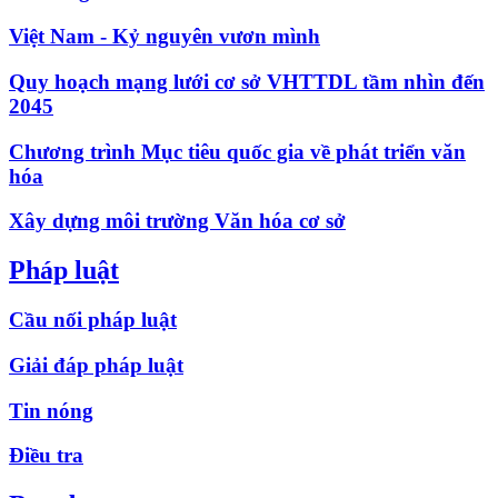
Việt Nam - Kỷ nguyên vươn mình
Quy hoạch mạng lưới cơ sở VHTTDL tầm nhìn đến
2045
Chương trình Mục tiêu quốc gia về phát triển văn
hóa
Xây dựng môi trường Văn hóa cơ sở
Pháp luật
Cầu nối pháp luật
Giải đáp pháp luật
Tin nóng
Điều tra