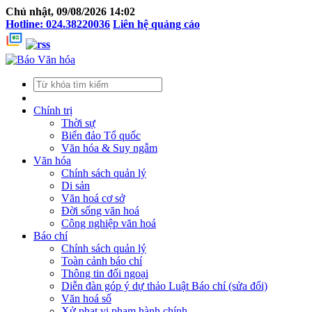
Chủ nhật, 09/08/2026 14:02
Hotline: 024.38220036
Liên hệ quảng cáo
Chính trị
Thời sự
Biển đảo Tổ quốc
Văn hóa & Suy ngẫm
Văn hóa
Chính sách quản lý
Di sản
Văn hoá cơ sở
Đời sống văn hoá
Công nghiệp văn hoá
Báo chí
Chính sách quản lý
Toàn cảnh báo chí
Thông tin đối ngoại
Diễn đàn góp ý dự thảo Luật Báo chí (sửa đổi)
Văn hoá số
Xử phạt vi phạm hành chính