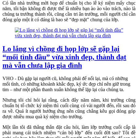
Có lần nhà trường mời họp để chuẩn bị cho lễ kỷ niệm mấy chục
năm, tôi bận không đi được thế là nhiều bạn ào ào vào trách, nào là
chúng ta trưởng thành rồi, cũng cần tri ân trường, mỗi người chỉ cần
đóng góp một ít có đáng là bao sẽ “đẹp mặt” chung của lớp.
Lo lắng vì chồng đi họp lớp sẽ gặp lại
“mối tình đầu” vừa xinh đẹp, thành đạt
mà vẫn chưa lập gia đình
VHO - Dù gặp lại người cũ, không phải để nối lại, mà có những
mối tình, có những khoảnh khắc đẹp, ký ức đẹp chỉ nên giữ trong
tim – như một phần thanh xuân không thể lặp lại của chúng ta.
Nhưng tôi chỉ hỏi lại rằng, cách đây năm năm, khi trường cũng
chuẩn bị tổ chức kỷ niệm thì cuối cùng có vài người đến, rồi sau đó
ra về. Quá ít người hưởng ứng nên cũng chẳng kêu gọi đóng góp
được nhiều mua quà kỷ niệm cho trường.
Một lần tôi đã thẳng thắn đặt câu hỏi, làm lớp trưởng cuối cấp là
phải mang cái trách nhiệm “cán bộ lớp” đến cuối đời sao? Tôi đề