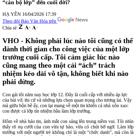
“cán bộ lớp” đến cuối đời?
HẠ YÊN
16/04/2026 17:39
Theo dõi Báo Văn Hóa trên
Chia sẻ
VHO - Không phải lúc nào tôi cũng có thể
dành thời gian cho công việc của một lớp
trưởng cuối cấp. Tôi cảm giác lúc nào
cũng mang theo một cái “ách” trách
nhiệm kéo dài vô tận, không biết khi nào
phải dừng.
Con gái tôi năm nay học lớp 12. Đây là cuối cấp với nhiều áp lực
của bài vở, thi cử và những lựa chọn quan trọng cho tương lai. Vậy
mà giữa bộn bề ấy, con lại mang về một tin khiến cả nhà xôn xao:
con được cả lớp tín nhiệm bầu làm lớp trưởng.
Hôm về nhà báo tin, ánh mắt con sáng lên trong niềm vui. Tôi nhìn
thấy rõ nụ cười của con vừa tự hào, vừa có chút bỡ ngỡ. Làm lớp
trưởng với một người trẻ không chỉ là một “chức danh”, mà còn là