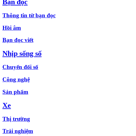
Bạn đọc
Thông tin từ bạn đọc
Hồi âm
Bạn đọc viết
Nhịp sống số
Chuyển đổi số
Công nghệ
Sản phẩm
Xe
Thị trường
Trải nghiệm