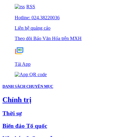
RSS
Hotline: 024.38220036
Liên hệ quảng cáo
Theo dõi Báo Văn Hóa trên MXH
Tải App
DANH SÁCH CHUYÊN MỤC
Chính trị
Thời sự
Biển đảo Tổ quốc