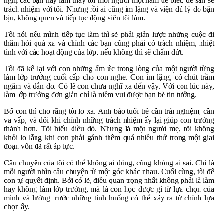
nghị các bạn hãy làm thay tôi mỗi người một năm để biết, để san sẻ
trách nhiệm với tôi. Nhưng rồi ai cũng im lặng và viện đủ lý do bận
bịu, không quen và tiếp tục động viên tôi làm.
Tôi nói nếu mình tiếp tục làm thì sẽ phải giản lược những cuộc đi
thăm hỏi quá xa và chính các bạn cũng phải có trách nhiệm, nhiệt
tình với các hoạt động của lớp, nếu không thì sẽ chấm dứt.
Tôi đã kể lại với con những ấm ức trong lòng của một người từng
làm lớp trưởng cuối cấp cho con nghe. Con im lặng, có chút trầm
ngâm và đắn đo. Có lẽ con chưa nghĩ xa đến vậy. Với con lúc này,
làm lớp trưởng đơn giản chỉ là niềm vui được bạn bè tin tưởng.
Bố con thì cho rằng tôi lo xa. Anh bảo tuổi trẻ cần trải nghiệm, cần
va vấp, và đôi khi chính những trách nhiệm ấy lại giúp con trưởng
thành hơn. Tôi hiểu điều đó. Nhưng là một người mẹ, tôi không
khỏi lo lắng khi con phải gánh thêm quá nhiều thứ trong một giai
đoạn vốn đã rất áp lực.
Câu chuyện của tôi có thể không ai đúng, cũng không ai sai. Chỉ là
mỗi người nhìn câu chuyện từ một góc khác nhau. Cuối cùng, tôi để
con tự quyết định. Bởi có lẽ, điều quan trọng nhất không phải là làm
hay không làm lớp trưởng, mà là con học được gì từ lựa chọn của
mình và lường trước những tình huống có thể xảy ra từ chính lựa
chọn ấy.