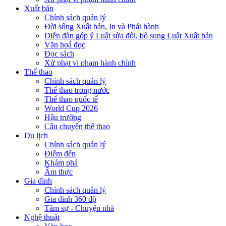
Xuất bản
Chính sách quản lý
Đời sống Xuất bản, In và Phát hành
Diễn đàn góp ý Luật sửa đổi, bổ sung Luật Xuất bản
Văn hoá đọc
Đọc sách
Xử phạt vi phạm hành chính
Thể thao
Chính sách quản lý
Thể thao trong nước
Thể thao quốc tế
World Cup 2026
Hậu trường
Câu chuyện thể thao
Du lịch
Chính sách quản lý
Điểm đến
Khám phá
Ẩm thực
Gia đình
Chính sách quản lý
Gia đình 360 độ
Tâm sự - Chuyện nhà
Nghệ thuật