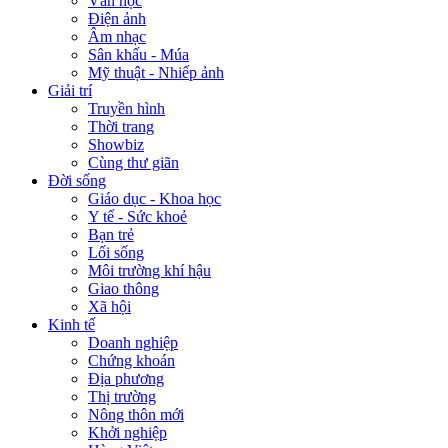
Văn học
Điện ảnh
Âm nhạc
Sân khấu - Múa
Mỹ thuật - Nhiếp ảnh
Giải trí
Truyền hình
Thời trang
Showbiz
Cùng thư giãn
Đời sống
Giáo dục - Khoa học
Y tế - Sức khoẻ
Bạn trẻ
Lối sống
Môi trường khí hậu
Giao thông
Xã hội
Kinh tế
Doanh nghiệp
Chứng khoán
Địa phương
Thị trường
Nông thôn mới
Khởi nghiệp