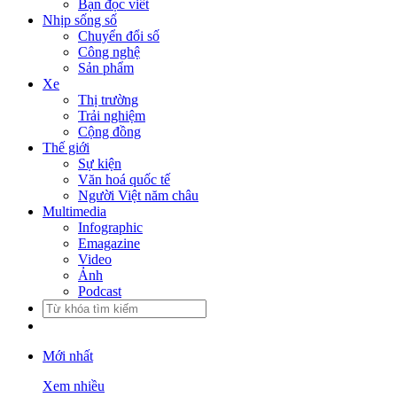
Bạn đọc viết
Nhịp sống số
Chuyển đổi số
Công nghệ
Sản phẩm
Xe
Thị trường
Trải nghiệm
Cộng đồng
Thế giới
Sự kiện
Văn hoá quốc tế
Người Việt năm châu
Multimedia
Infographic
Emagazine
Video
Ảnh
Podcast
Mới nhất
Xem nhiều