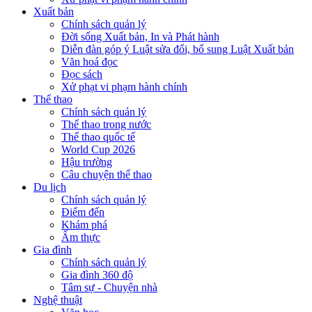
Xuất bản
Chính sách quản lý
Đời sống Xuất bản, In và Phát hành
Diễn đàn góp ý Luật sửa đổi, bổ sung Luật Xuất bản
Văn hoá đọc
Đọc sách
Xử phạt vi phạm hành chính
Thể thao
Chính sách quản lý
Thể thao trong nước
Thể thao quốc tế
World Cup 2026
Hậu trường
Câu chuyện thể thao
Du lịch
Chính sách quản lý
Điểm đến
Khám phá
Ẩm thực
Gia đình
Chính sách quản lý
Gia đình 360 độ
Tâm sự - Chuyện nhà
Nghệ thuật