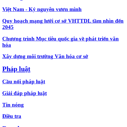
Việt Nam - Kỷ nguyên vươn mình
Quy hoạch mạng lưới cơ sở VHTTDL tầm nhìn đến
2045
Chương trình Mục tiêu quốc gia về phát triển văn
hóa
Xây dựng môi trường Văn hóa cơ sở
Pháp luật
Cầu nối pháp luật
Giải đáp pháp luật
Tin nóng
Điều tra