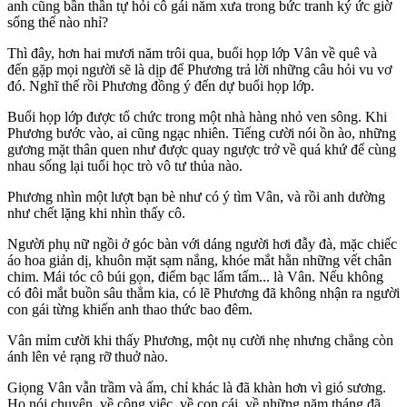
anh cũng bần thần tự hỏi cô gái năm xưa trong bức tranh ký ức giờ
sống thế nào nhỉ?
Thì đây, hơn hai mươi năm trôi qua, buổi họp lớp Vân về quê và
đến gặp mọi người sẽ là dịp để Phương trả lời những câu hỏi vu vơ
đó. Nghĩ thế rồi Phương đồng ý đến dự buổi họp lớp.
Buổi họp lớp được tổ chức trong một nhà hàng nhỏ ven sông. Khi
Phương bước vào, ai cũng ngạc nhiên. Tiếng cười nói ồn ào, những
gương mặt thân quen như được quay ngược trở về quá khứ để cùng
nhau sống lại tuổi học trò vô tư thủa nào.
Phương nhìn một lượt bạn bè như có ý tìm Vân, và rồi anh dường
như chết lặng khi nhìn thấy cô.
Người phụ nữ ngồi ở góc bàn với dáng người hơi đẫy đà, mặc chiếc
áo hoa giản dị, khuôn mặt sạm nắng, khóe mắt hằn những vết chân
chim. Mái tóc cô búi gọn, điểm bạc lấm tấm... là Vân. Nếu không
có đôi mắt buồn sâu thẳm kia, có lẽ Phương đã không nhận ra người
con gái từng khiến anh thao thức bao đêm.
Vân mỉm cười khi thấy Phương, một nụ cười nhẹ nhưng chẳng còn
ánh lên vẻ rạng rỡ thuở nào.
Giọng Vân vẫn trầm và ấm, chỉ khác là đã khàn hơn vì gió sương.
Họ nói chuyện, về công việc, về con cái, về những năm tháng đã