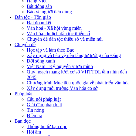
Hàng Việt
Bất động sản
Bảo vệ người tiêu dùng
Dân tộc - Tôn giáo
Đại đoàn kết
Văn hoá - Xã hội vùng miền
Văn hóa, du lịch dân tộc thiểu số
Chuyên đề dân tộc thiểu số và miền núi
Chuyên đề
Học tập và làm theo Bác
Xây dựng và bảo vệ nền tảng tư tưởng của Đảng
Đời sống xanh
Việt Nam - Kỷ nguyên vươn mình
Quy hoạch mạng lưới cơ sở VHTTDL tầm nhìn đến
2045
Chương trình Mục tiêu quốc gia về phát triển văn hóa
Xây dựng môi trường Văn hóa cơ sở
Pháp luật
Cầu nối pháp luật
Giải đáp pháp luật
Tin nóng
Điều tra
Bạn đọc
Thông tin từ bạn đọc
Hồi âm