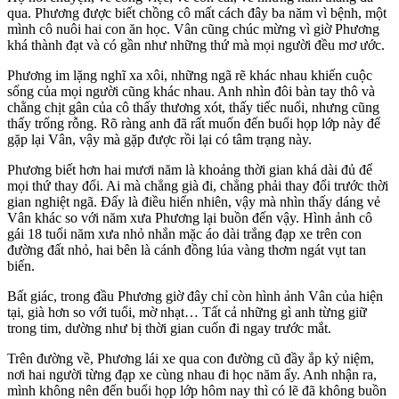
qua. Phương được biết chồng cô mất cách đây ba năm vì bệnh, một
mình cô nuôi hai con ăn học. Vân cũng chúc mừng vì giờ Phương
khá thành đạt và có gần như những thứ mà mọi người đều mơ ước.
Phương im lặng nghĩ xa xôi, những ngã rẽ khác nhau khiến cuộc
sống của mọi người cũng khác nhau. Anh nhìn đôi bàn tay thô và
chằng chịt gân của cô thấy thương xót, thấy tiếc nuối, nhưng cũng
thấy trống rỗng. Rõ ràng anh đã rất muốn đến buổi họp lớp này để
gặp lại Vân, vậy mà gặp được rồi lại có tâm trạng này.
Phương biết hơn hai mươi năm là khoảng thời gian khá dài đủ để
mọi thứ thay đổi. Ai mà chẳng già đi, chẳng phải thay đổi trước thời
gian nghiệt ngã. Đấy là điều hiển nhiên, vậy mà nhìn thấy dáng vẻ
Vân khác so với năm xưa Phương lại buồn đến vậy. Hình ảnh cô
gái 18 tuổi năm xưa nhỏ nhắn mặc áo dài trắng đạp xe trên con
đường đất nhỏ, hai bên là cánh đồng lúa vàng thơm ngát vụt tan
biến.
Bất giác, trong đầu Phương giờ đây chỉ còn hình ảnh Vân của hiện
tại, già hơn so với tuổi, mờ nhạt… Tất cả những gì anh từng giữ
trong tim, dường như bị thời gian cuốn đi ngay trước mắt.
Trên đường về, Phương lái xe qua con đường cũ đầy ắp kỷ niệm,
nơi hai người từng đạp xe cùng nhau đi học năm ấy. Anh nhận ra,
mình không nên đến buổi họp lớp hôm nay thì có lẽ đã không buồn