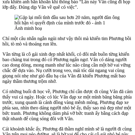
xưa khiến anh băn khoăn khi thông báo “Lần này Vân cũng đi họp
lớp đấy. Đúng dịp Vân về quê có việc”.
Ảnh minh hoạ
Chỉ một câu nhắn ngắn ngủi như vậy thôi mà khiến tim Phương bồi
hồi, tò mò và thoáng run lên.
Vân từng là cô gái xinh đẹp nhất khối, có đôi mắt buồn từng khiến
bao chàng trai trong đó có Phương ngẩn ngơ. Vân có dáng người
cao dong dỏng, mong manh như lúc nào cũng cần một bờ vai vững
chắc để dựa vào. Nụ cười trong veo, mái tóc dài ngang vai cùng
giọng nói nhẹ như gió đầu hạ của Vân đã khiến Phương mất bao
ngày thầm thương trộm nhớ.
Có những buổi đi học về, Phương chỉ cần được đi cùng Vân đã cảm
thấy vui cả ngày. Hoặc có lúc Vân đạp xe một mình băng băng phía
trước, xung quanh là cánh đồng vàng mênh mông, Phương đạp xe
phía sau, nhìn theo dáng người nhỏ bé ấy, thấy sao mà đẹp như một
bức tranh. Phương không dám phá vỡ bức tranh ấy bằng cách đạp
thật nhanh để cùng sóng đôi với Vân.
Cái khoảnh khắc ấy, Phương đã thầm nghĩ mình sẽ là người đi cùng
Vân trên mọi nẻo đường, sẽ là bờ vai để cho cái cô gái nhỏ bé này