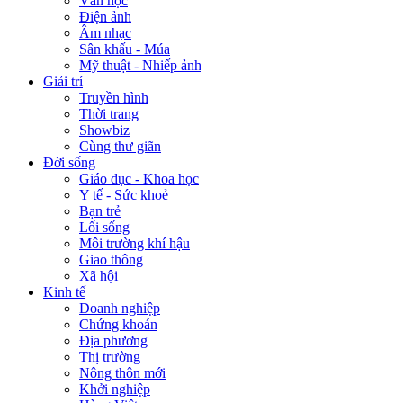
Văn học
Điện ảnh
Âm nhạc
Sân khấu - Múa
Mỹ thuật - Nhiếp ảnh
Giải trí
Truyền hình
Thời trang
Showbiz
Cùng thư giãn
Đời sống
Giáo dục - Khoa học
Y tế - Sức khoẻ
Bạn trẻ
Lối sống
Môi trường khí hậu
Giao thông
Xã hội
Kinh tế
Doanh nghiệp
Chứng khoán
Địa phương
Thị trường
Nông thôn mới
Khởi nghiệp