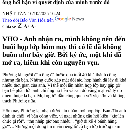
ông hối hận vì quyết định của mình trước đó
NHẬT TÂN
16/10/2025 16:24
Theo dõi Báo Văn Hóa trên
Chia sẻ
VHO - Anh nhận ra, mình không nên đến
buổi họp lớp hôm nay thì có lẽ đã không
buồn như bây giờ. Bởi ký ức, một khi đã
mở ra, hiếm khi còn nguyên vẹn.
Phương là người đàn ông đã bước qua tuổi 40 khá thành công
nhưng rất bận. Những cuộc gặp mặt đối tác, họp hành đã lấy đi khá
nhiều thời gian của anh. Vì thế mỗi lần nhắn họp lớp hay gặp gỡ
bạn bè phần lớn anh chỉ ủng hộ tiền và sau đó vắng mặt với lý do
quen thuộc là bận. Mọi người dần cũng quen với việc đó và không
trách Phương nữa.
Hôm nay Phương lại nhận được tin nhắn mời họp lớp. Ban đầu anh
định từ chối, vì bận công việc, vì ngại những câu hỏi kiểu “giờ lên
chức gì rồi”, “thu nhập giờ bao nhiêu”, “giờ đi xế 4 bánh hãng
gì?”…Nhưng một dòng tin nhắn riêng từ cô bạn lớp trưởng năm