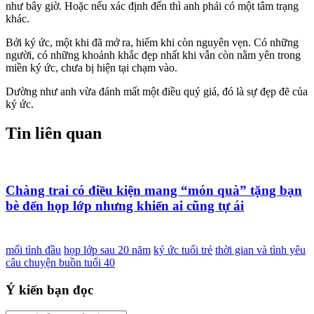
như bây giờ. Hoặc nếu xác định đến thì anh phải có một tâm trạng
khác.
Bởi ký ức, một khi đã mở ra, hiếm khi còn nguyên vẹn. Có những
người, có những khoảnh khắc đẹp nhất khi vẫn còn nằm yên trong
miền ký ức, chưa bị hiện tại chạm vào.
Dường như anh vừa đánh mất một điều quý giá, đó là sự đẹp đẽ của
ký ức.
Tin liên quan
Chàng trai có điều kiện mang “món quà” tặng bạn
bè đến họp lớp nhưng khiến ai cũng tự ái
mối tình đầu
họp lớp sau 20 năm
ký ức tuổi trẻ
thời gian và tình yêu
câu chuyện buồn tuổi 40
Ý kiến bạn đọc