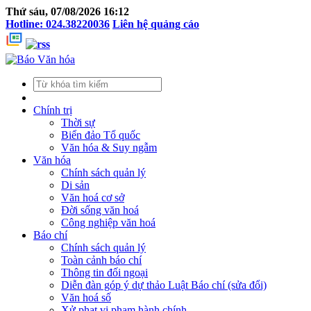
Thứ sáu, 07/08/2026 16:12
Hotline: 024.38220036
Liên hệ quảng cáo
Chính trị
Thời sự
Biển đảo Tổ quốc
Văn hóa & Suy ngẫm
Văn hóa
Chính sách quản lý
Di sản
Văn hoá cơ sở
Đời sống văn hoá
Công nghiệp văn hoá
Báo chí
Chính sách quản lý
Toàn cảnh báo chí
Thông tin đối ngoại
Diễn đàn góp ý dự thảo Luật Báo chí (sửa đổi)
Văn hoá số
Xử phạt vi phạm hành chính