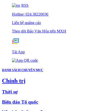
RSS
Hotline: 024.38220036
Liên hệ quảng cáo
Theo dõi Báo Văn Hóa trên MXH
Tải App
DANH SÁCH CHUYÊN MỤC
Chính trị
Thời sự
Biển đảo Tổ quốc