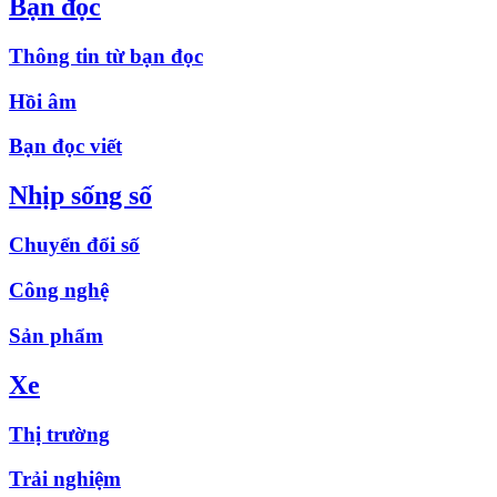
Bạn đọc
Thông tin từ bạn đọc
Hồi âm
Bạn đọc viết
Nhịp sống số
Chuyển đổi số
Công nghệ
Sản phẩm
Xe
Thị trường
Trải nghiệm