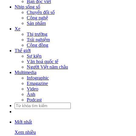
Bạn đọc viết
Nhịp sống số
Chuyển đổi số
Công nghệ
Sản phẩm
Xe
Thị trường
Trải nghiệm
Cộng đồng
Thế giới
Sự kiện
Văn hoá quốc tế
Người Việt năm châu
Multimedia
Infographic
Emagazine
Video
Ảnh
Podcast
Mới nhất
Xem nhiều