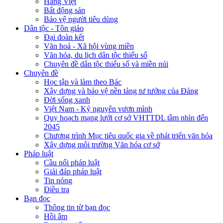
Hàng Việt
Bất động sản
Bảo vệ người tiêu dùng
Dân tộc - Tôn giáo
Đại đoàn kết
Văn hoá - Xã hội vùng miền
Văn hóa, du lịch dân tộc thiểu số
Chuyên đề dân tộc thiểu số và miền núi
Chuyên đề
Học tập và làm theo Bác
Xây dựng và bảo vệ nền tảng tư tưởng của Đảng
Đời sống xanh
Việt Nam - Kỷ nguyên vươn mình
Quy hoạch mạng lưới cơ sở VHTTDL tầm nhìn đến
2045
Chương trình Mục tiêu quốc gia về phát triển văn hóa
Xây dựng môi trường Văn hóa cơ sở
Pháp luật
Cầu nối pháp luật
Giải đáp pháp luật
Tin nóng
Điều tra
Bạn đọc
Thông tin từ bạn đọc
Hồi âm