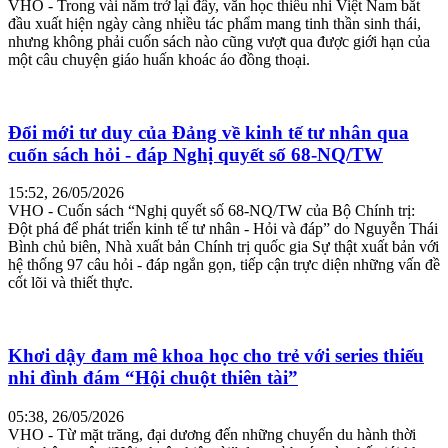
VHO - Trong vài năm trở lại đây, văn học thiếu nhi Việt Nam bắt
đầu xuất hiện ngày càng nhiều tác phẩm mang tinh thần sinh thái,
nhưng không phải cuốn sách nào cũng vượt qua được giới hạn của
một câu chuyện giáo huấn khoác áo đồng thoại.
Đổi mới tư duy của Đảng về kinh tế tư nhân qua
cuốn sách hỏi - đáp Nghị quyết số 68-NQ/TW
15:52, 26/05/2026
VHO - Cuốn sách “Nghị quyết số 68-NQ/TW của Bộ Chính trị:
Đột phá để phát triển kinh tế tư nhân - Hỏi và đáp” do Nguyễn Thái
Bình chủ biên, Nhà xuất bản Chính trị quốc gia Sự thật xuất bản với
hệ thống 97 câu hỏi - đáp ngắn gọn, tiếp cận trực diện những vấn đề
cốt lõi và thiết thực.
Khơi dậy đam mê khoa học cho trẻ với series thiếu
nhi đình đám “Hội chuột thiên tài”
05:38, 26/05/2026
VHO - Từ mặt trăng, đại dương đến những chuyến du hành thời