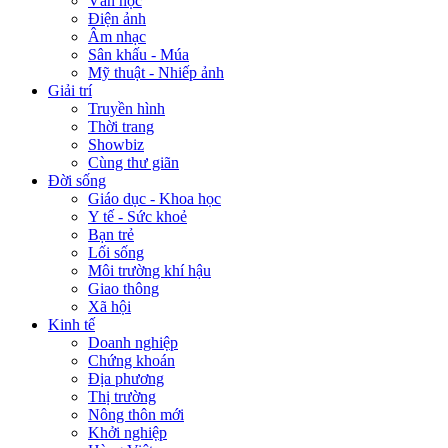
Văn học
Điện ảnh
Âm nhạc
Sân khấu - Múa
Mỹ thuật - Nhiếp ảnh
Giải trí
Truyền hình
Thời trang
Showbiz
Cùng thư giãn
Đời sống
Giáo dục - Khoa học
Y tế - Sức khoẻ
Bạn trẻ
Lối sống
Môi trường khí hậu
Giao thông
Xã hội
Kinh tế
Doanh nghiệp
Chứng khoán
Địa phương
Thị trường
Nông thôn mới
Khởi nghiệp