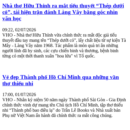
Nhà thơ Hữu Thỉnh ra mắt tiểu thuyết “Thép dưới
cỏ”, tái hiện trận đánh Làng Vây bằng góc nhìn
văn học
09:22, 02/07/2026
VHO - Nhà thơ Hữu Thỉnh vừa chính thức ra mắt độc giả tiểu
thuyết đầu tay mang tên “Thép dưới cỏ”, lấy chất liệu từ sự kiện Tà
Mây - Làng Vây năm 1968. Tác phẩm là món quà tri ân những
người lính đã hy sinh, các cựu chiến binh và thương, bệnh binh
từng có một thời thanh xuân "hoa lửa" vì Tổ quốc.
Vẻ đẹp Thành phố Hồ Chí Minh qua những vần
thơ thiếu nhi
17:00, 01/07/2026
VHO - Nhân kỷ niệm 50 năm ngày Thành phố Sài Gòn - Gia Định
chính thức vinh dự mang tên Chủ tịch Hồ Chí Minh, tập thơ thiếu
nhi “Thành phố bao điều lạ” do Trần Lê Books và Nhà xuất bản
Phụ nữ Việt Nam ấn hành đã chính thức ra mắt công chúng.