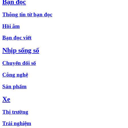
Bạn đọc
Thông tin từ bạn đọc
Hồi âm
Bạn đọc viết
Nhịp sống số
Chuyển đổi số
Công nghệ
Sản phẩm
Xe
Thị trường
Trải nghiệm