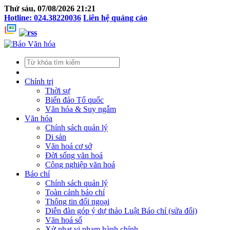
Thứ sáu, 07/08/2026 21:21
Hotline: 024.38220036
Liên hệ quảng cáo
Chính trị
Thời sự
Biển đảo Tổ quốc
Văn hóa & Suy ngẫm
Văn hóa
Chính sách quản lý
Di sản
Văn hoá cơ sở
Đời sống văn hoá
Công nghiệp văn hoá
Báo chí
Chính sách quản lý
Toàn cảnh báo chí
Thông tin đối ngoại
Diễn đàn góp ý dự thảo Luật Báo chí (sửa đổi)
Văn hoá số
Xử phạt vi phạm hành chính