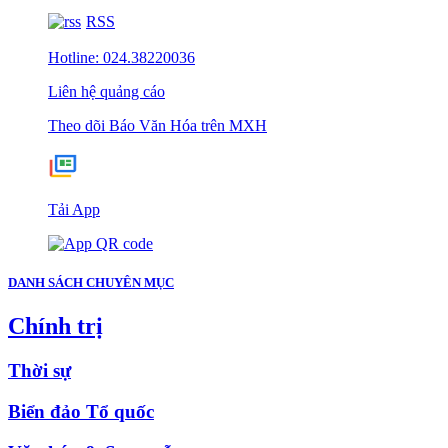
RSS
Hotline: 024.38220036
Liên hệ quảng cáo
Theo dõi Báo Văn Hóa trên MXH
Tải App
DANH SÁCH CHUYÊN MỤC
Chính trị
Thời sự
Biển đảo Tổ quốc