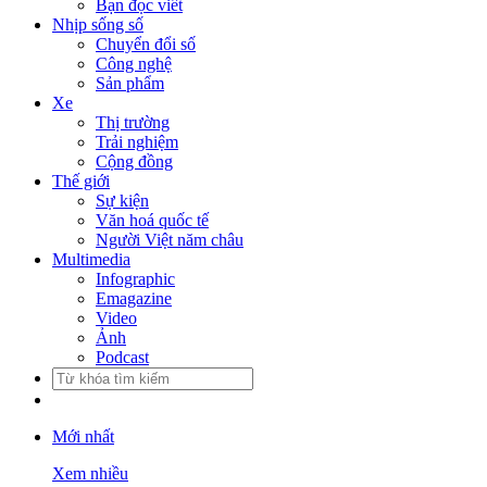
Bạn đọc viết
Nhịp sống số
Chuyển đổi số
Công nghệ
Sản phẩm
Xe
Thị trường
Trải nghiệm
Cộng đồng
Thế giới
Sự kiện
Văn hoá quốc tế
Người Việt năm châu
Multimedia
Infographic
Emagazine
Video
Ảnh
Podcast
Mới nhất
Xem nhiều