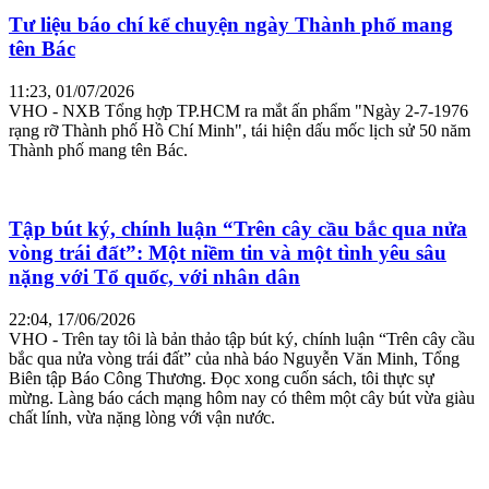
Tư liệu báo chí kể chuyện ngày Thành phố mang
tên Bác
11:23, 01/07/2026
VHO - NXB Tổng hợp TP.HCM ra mắt ấn phẩm "Ngày 2-7-1976
rạng rỡ Thành phố Hồ Chí Minh", tái hiện dấu mốc lịch sử 50 năm
Thành phố mang tên Bác.
Tập bút ký, chính luận “Trên cây cầu bắc qua nửa
vòng trái đất”: Một niềm tin và một tình yêu sâu
nặng với Tổ quốc, với nhân dân
22:04, 17/06/2026
VHO - Trên tay tôi là bản thảo tập bút ký, chính luận “Trên cây cầu
bắc qua nửa vòng trái đất” của nhà báo Nguyễn Văn Minh, Tổng
Biên tập Báo Công Thương. Đọc xong cuốn sách, tôi thực sự
mừng. Làng báo cách mạng hôm nay có thêm một cây bút vừa giàu
chất lính, vừa nặng lòng với vận nước.