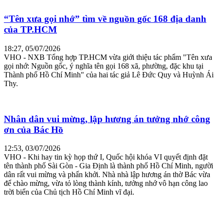
“Tên xưa gọi nhớ” tìm về nguồn gốc 168 địa danh
của TP.HCM
18:27, 05/07/2026
VHO - NXB Tổng hợp TP.HCM vừa giới thiệu tác phẩm "Tên xưa
gọi nhớ: Nguồn gốc, ý nghĩa tên gọi 168 xã, phường, đặc khu tại
Thành phố Hồ Chí Minh" của hai tác giả Lê Đức Quy và Huỳnh Ái
Thy.
Nhân dân vui mừng, lập hương án tưởng nhớ công
ơn của Bác Hồ
12:53, 03/07/2026
VHO - Khi hay tin kỳ họp thứ I, Quốc hội khóa VI quyết định đặt
tên thành phố Sài Gòn - Gia Định là thành phố Hồ Chí Minh, người
dân rất vui mừng và phấn khởi. Nhà nhà lập hương án thờ Bác vừa
để chào mừng, vừa tỏ lòng thành kính, tưởng nhớ vô hạn công lao
trời biển của Chủ tịch Hồ Chí Minh vĩ đại.