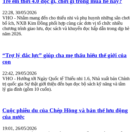
Trẻ em thời 4.0 đọc gì, chơi gì trong mùa hè này?
22:28, 30/05/2026
VHO - Nhằm mang đến cho thiếu nhi và phụ huynh những sân chơi
bổ ích, NXB Kim Đồng phối hợp cùng các đơn vị tổ chức nhiều
chương trình giao lưu, đọc sách và khuyến đọc hấp dẫn trong dịp hè
năm 2026.
“Trợ lý đắc lực” giúp cha mẹ thấu hiểu thế giới của
con
22:42, 29/05/2026
VHO - Hướng tới Ngày Quốc tế Thiếu nhi 1.6, Nhà xuất bản Chính
trị quốc gia Sự thật giới thiệu đến bạn đọc bộ sách kỹ năng và tâm
lý gia đình (gồm 10 cuốn).
Cuộc phiêu du của Chép Hồng và bản thể lưu động
của nước
19:01, 26/05/2026