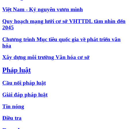
Việt Nam - Kỷ nguyên vươn mình
Quy hoạch mạng lưới cơ sở VHTTDL tầm nhìn đến
2045
Chương trình Mục tiêu quốc gia về phát triển văn
hóa
Xây dựng môi trường Văn hóa cơ sở
Pháp luật
Cầu nối pháp luật
Giải đáp pháp luật
Tin nóng
Điều tra