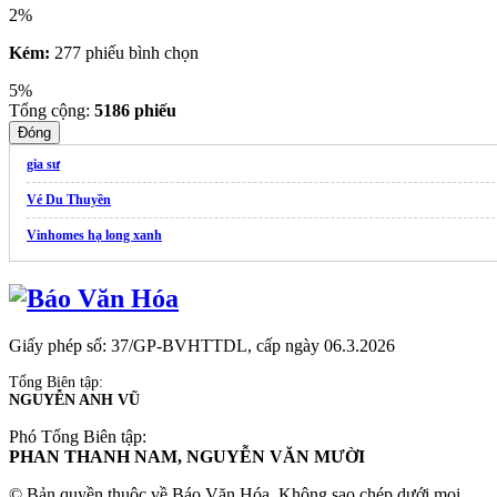
2%
Kém:
277 phiếu bình chọn
5%
Tổng cộng:
5186
phiếu
Đóng
gia sư
Vé Du Thuyền
Vinhomes hạ long xanh
Giấy phép số: 37/GP-BVHTTDL, cấp ngày 06.3.2026
Tổng Biên tập:
NGUYỄN ANH VŨ
Phó Tổng Biên tập:
PHAN THANH NAM, NGUYỄN VĂN MƯỜI
© Bản quyền thuộc về Báo Văn Hóa. Không sao chép dưới mọi