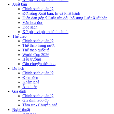
Xuất bản
Chính sách quản lý
Đời sống Xuất bản, In và Phát hành
Diễn đàn góp ý Luật sửa đổi, bổ sung Luật Xuất bản
Văn hoá đọc
Đọc sách
Xử phạt vi phạm hành chính
Thể thao
Chính sách quản lý
Thể thao trong nước
Thể thao quốc tế
World Cup 2026
Hậu trường
Câu chuyện thể thao
Du lịch
Chính sách quản lý
Điểm đến
Khám phá
Ẩm thực
Gia đình
Chính sách quản lý
Gia đình 360 độ
Tâm sự - Chuyện nhà
Nghệ thuật