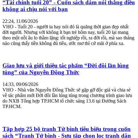
“Tài chính tuổi 20” - Cuốn sách dám nói thẳng điều
không ai chịu nói với bạn
22:24, 11/06/2026
VHO - Tuổi 20 - người ta hay nói đó là quãng thời gian đẹp nhất
đời người. Nhưng với không ít bạn trẻ hôm nay, tuổi 20 lại mang
theo một nỗi âu lo thầm lặng: tốt nghiệp rồi, ra đời rồi, mà sao tháng
nào cũng thấy tiền không đủ tiêu, ước mơ thì cứ mãi ở phía xa.
Giao lưu và giới thiệu tác phẩm “Đời đôi lần lúng
túng” của Nguyễn Đông Thức
14:33, 09/06/2026
VHO - Nhà văn Nguyễn Đông Thức sẽ gặp gỡ độc giả và chia sẻ
về tác phẩm mới Đời đôi lần lúng túng trong chương trình giao lưu
do NXB Tổng hợp TP.HCM tổ chức sáng 13.6 tại Đường Sách
TP.HCM.
Tập hợp 25 bộ tranh Tứ bình tiêu biểu trong cuốn
sách “Tranh Tứ bình - Sưu tập chọn lọc tranh dân