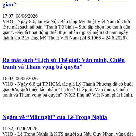
gian“
17:07, 08/06/2026
VHO - Ngày 8.6, tại Hà Nội, Bảo tàng Mỹ thuật Việt Nam tổ chức
lễ ra mắt sách tái bản “Tranh Tứ bình – Sưu tập chọn lọc tranh dân
gian”. Đây là hoạt động thiết thực nhân dịp kỷ niệm 60 năm ngày
thành lập Bảo tàng Mỹ Thuật Việt Nam (24.6.1966 – 24.6.2026).
Ra mắt sách “Lịch sử Thế giới: Văn minh, Chiến
tranh và Tham vọng bá quyền”
16:03, 06/06/2026
VHO - Ngày 6.6 tại TP.HCM, tác giả Lý Thành Phương đã có buổi
giao lưu, giới thiệu tác phẩm "Lịch sử Thế giới: Văn minh, Chiến
tranh và Tham vọng bá quyền" (NXB Phụ nữ Việt Nam phát hành).
Ngẫm về “Mắt nghĩ” của Lê Trọng Nghĩa
11:32, 01/06/2026
VHO - Lê Trọng Nghĩa là KTS người xứ Nẫu Quy Nhơn, vùng đất