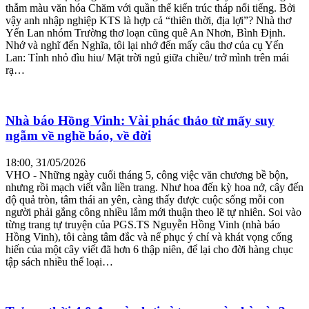
thẫm màu văn hóa Chăm với quần thể kiến trúc tháp nổi tiếng. Bởi
vậy anh nhập nghiệp KTS là hợp cả “thiên thời, địa lợi”? Nhà thơ
Yến Lan nhóm Trường thơ loạn cũng quê An Nhơn, Bình Định.
Nhớ và nghĩ đến Nghĩa, tôi lại nhớ đến mấy câu thơ của cụ Yến
Lan: Tỉnh nhỏ đìu hiu/ Mặt trời ngủ giữa chiều/ trở mình trên mái
rạ…
Nhà báo Hồng Vinh: Vài phác thảo từ mấy suy
ngẫm về nghề báo, về đời
18:00, 31/05/2026
VHO - Những ngày cuối tháng 5, công việc văn chương bề bộn,
nhưng rồi mạch viết vẫn liền trang. Như hoa đến kỳ hoa nở, cây đến
độ quả tròn, tâm thái an yên, càng thấy được cuộc sống mỗi con
người phải gắng công nhiều lắm mới thuận theo lẽ tự nhiên. Soi vào
từng trang tự truyện của PGS.TS Nguyễn Hồng Vinh (nhà báo
Hồng Vinh), tôi càng tâm đắc và nể phục ý chí và khát vọng cống
hiến của một cây viết đã hơn 6 thập niên, để lại cho đời hàng chục
tập sách nhiều thể loại…