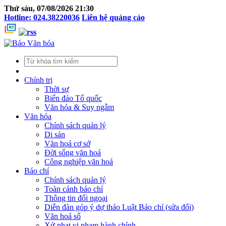
Thứ sáu, 07/08/2026 21:30
Hotline: 024.38220036
Liên hệ quảng cáo
Chính trị
Thời sự
Biển đảo Tổ quốc
Văn hóa & Suy ngẫm
Văn hóa
Chính sách quản lý
Di sản
Văn hoá cơ sở
Đời sống văn hoá
Công nghiệp văn hoá
Báo chí
Chính sách quản lý
Toàn cảnh báo chí
Thông tin đối ngoại
Diễn đàn góp ý dự thảo Luật Báo chí (sửa đổi)
Văn hoá số
Xử phạt vi phạm hành chính