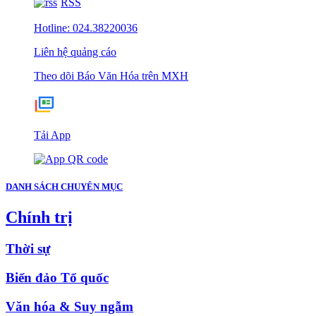
RSS
Hotline: 024.38220036
Liên hệ quảng cáo
Theo dõi Báo Văn Hóa trên MXH
Tải App
DANH SÁCH CHUYÊN MỤC
Chính trị
Thời sự
Biển đảo Tổ quốc
Văn hóa & Suy ngẫm