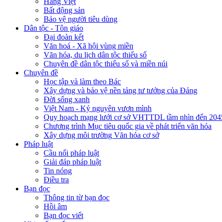
Hàng Việt
Bất động sản
Bảo vệ người tiêu dùng
Dân tộc - Tôn giáo
Đại đoàn kết
Văn hoá - Xã hội vùng miền
Văn hóa, du lịch dân tộc thiểu số
Chuyên đề dân tộc thiểu số và miền núi
Chuyên đề
Học tập và làm theo Bác
Xây dựng và bảo vệ nền tảng tư tưởng của Đảng
Đời sống xanh
Việt Nam - Kỷ nguyên vươn mình
Quy hoạch mạng lưới cơ sở VHTTDL tầm nhìn đến 204
Chương trình Mục tiêu quốc gia về phát triển văn hóa
Xây dựng môi trường Văn hóa cơ sở
Pháp luật
Cầu nối pháp luật
Giải đáp pháp luật
Tin nóng
Điều tra
Bạn đọc
Thông tin từ bạn đọc
Hồi âm
Bạn đọc viết