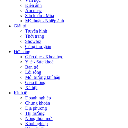
Văn học
Điện ảnh
Âm nhạc
Sân khấu - Múa
Mỹ thuật - Nhiếp ảnh
Giải trí
Truyền hình
Thời trang
Showbiz
Cùng thư giãn
Đời sống
Giáo dục - Khoa học
Y tế - Sức khoẻ
Bạn trẻ
Lối sống
Môi trường khí hậu
Giao thông
Xã hội
Kinh tế
Doanh nghiệp
Chứng khoán
Địa phương
Thị trường
Nông thôn mới
Khởi nghiệp