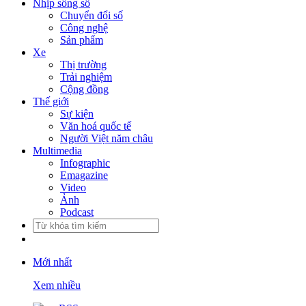
Nhịp sống số
Chuyển đổi số
Công nghệ
Sản phẩm
Xe
Thị trường
Trải nghiệm
Cộng đồng
Thế giới
Sự kiện
Văn hoá quốc tế
Người Việt năm châu
Multimedia
Infographic
Emagazine
Video
Ảnh
Podcast
Mới nhất
Xem nhiều