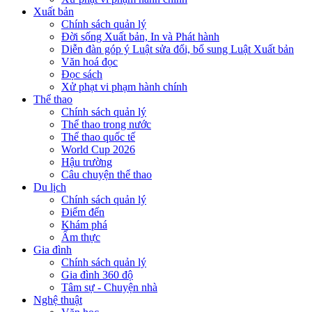
Xuất bản
Chính sách quản lý
Đời sống Xuất bản, In và Phát hành
Diễn đàn góp ý Luật sửa đổi, bổ sung Luật Xuất bản
Văn hoá đọc
Đọc sách
Xử phạt vi phạm hành chính
Thể thao
Chính sách quản lý
Thể thao trong nước
Thể thao quốc tế
World Cup 2026
Hậu trường
Câu chuyện thể thao
Du lịch
Chính sách quản lý
Điểm đến
Khám phá
Ẩm thực
Gia đình
Chính sách quản lý
Gia đình 360 độ
Tâm sự - Chuyện nhà
Nghệ thuật