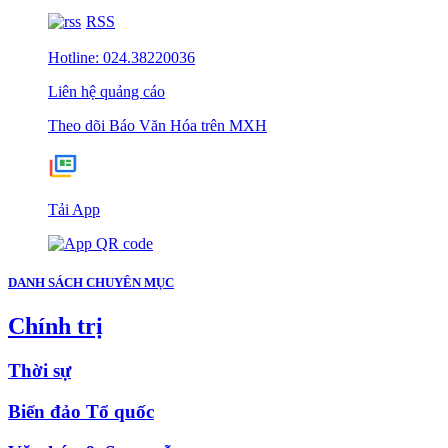
RSS
Hotline: 024.38220036
Liên hệ quảng cáo
Theo dõi Báo Văn Hóa trên MXH
Tải App
DANH SÁCH CHUYÊN MỤC
Chính trị
Thời sự
Biển đảo Tổ quốc