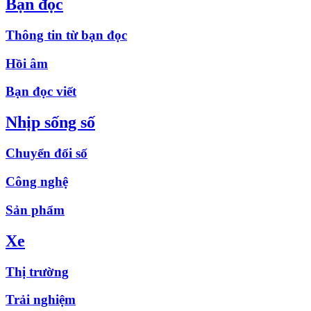
Bạn đọc
Thông tin từ bạn đọc
Hồi âm
Bạn đọc viết
Nhịp sống số
Chuyển đổi số
Công nghệ
Sản phẩm
Xe
Thị trường
Trải nghiệm