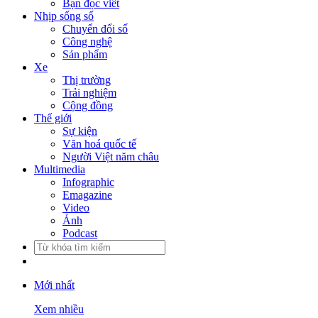
Bạn đọc viết
Nhịp sống số
Chuyển đổi số
Công nghệ
Sản phẩm
Xe
Thị trường
Trải nghiệm
Cộng đồng
Thế giới
Sự kiện
Văn hoá quốc tế
Người Việt năm châu
Multimedia
Infographic
Emagazine
Video
Ảnh
Podcast
Mới nhất
Xem nhiều