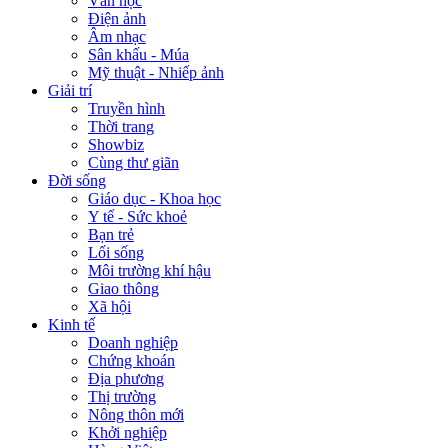
Văn học
Điện ảnh
Âm nhạc
Sân khấu - Múa
Mỹ thuật - Nhiếp ảnh
Giải trí
Truyền hình
Thời trang
Showbiz
Cùng thư giãn
Đời sống
Giáo dục - Khoa học
Y tế - Sức khoẻ
Bạn trẻ
Lối sống
Môi trường khí hậu
Giao thông
Xã hội
Kinh tế
Doanh nghiệp
Chứng khoán
Địa phương
Thị trường
Nông thôn mới
Khởi nghiệp