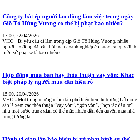
Công ty bắt ép người lao động làm việc trong ngày
Giỗ Tổ Hùng Vương có thể bị phạt bao nhiêu?
13:00, 22/04/2026
VHO - Bị yêu cầu đi làm trong dịp Giỗ Tổ Hùng Vương, nhiều
người lao động đặt câu hỏi: nếu doanh nghiệp ép buộc trái quy định,
mức xử phạt sẽ là bao nhiêu?
Hợp đồng mua bán hay thỏa thuận vay vốn: Khác
biệt pháp lý người mua cần hiểu rõ
15:00, 20/04/2026
VHO - Một trong những nhầm lẫn phổ biến trên thị trường bất động
sản là xem các thỏa thuận “vay vốn”, “góp vốn”, “hợp tác đầu tư”
như một bước trung gian có thể mặc nhiên dẫn đến quyền mua nhà
trong tương lai.
Hành vi gian lận bảo hiểm bị xử phạt hình sự thế