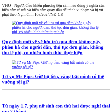
VHO - Người điều khiển phương tiện cần hiểu đúng ý nghĩa của
biển cấm rẽ trái và biển cấm quay đầu để tránh vi phạm và bị xử
phạt theo Nghị định 168/2024/NĐ-CP.
Quy định mới về về lưu trú qua đêm không gây
phiền hà cho người dân, thủ tục đơn giản, không
thu lệ phí, có nhiều hình thức thực hiện
Từ vụ Mr Pips: Giữ hộ tiền, vàng bất minh có thể
vướng tội gì?
Từ ngày 1.7, phụ nữ sinh con thứ hai được nghỉ thai
sản 7 tháng