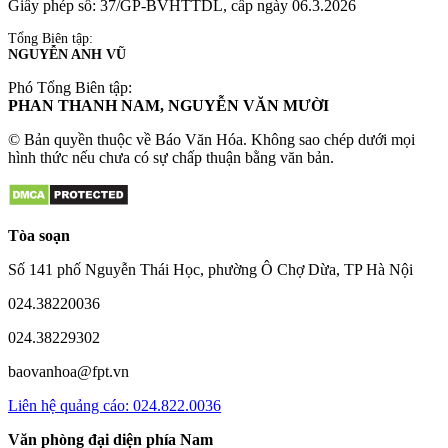
Giấy phép số: 37/GP-BVHTTDL, cấp ngày 06.3.2026
Tổng Biên tập:
NGUYỄN ANH VŨ
Phó Tổng Biên tập:
PHAN THANH NAM, NGUYỄN VĂN MƯỜI
© Bản quyền thuộc về Báo Văn Hóa. Không sao chép dưới mọi
hình thức nếu chưa có sự chấp thuận bằng văn bản.
Tòa soạn
Số 141 phố Nguyễn Thái Học, phường Ô Chợ Dừa, TP Hà Nội
024.38220036
024.38229302
baovanhoa@fpt.vn
Liên hệ quảng cáo: 024.822.0036
Văn phòng đại diện phía Nam