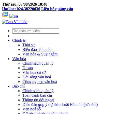
Thứ sáu, 07/08/2026 18:48
Hotline: 024.38220036
Liên hệ quảng cáo
Chính trị
Thời sự
Biển đảo Tổ quốc
Văn hóa & Suy ngẫm
Văn hóa
Chính sách quản lý
Di sản
Văn hoá cơ sở
Đời sống văn hoá
Công nghiệp văn hoá
Báo chí
Chính sách quản lý
Toàn cảnh báo chí
Thông tin đối ngoại
Diễn đàn góp ý dự thảo Luật Báo chí (sửa đổi)
Văn hoá số
Xử phạt vi phạm hành chính