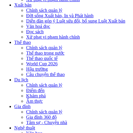
Xuất bản
Chính sách quản lý
Đời sống Xuất bản, In và Phát hành
Diễn đàn góp ý Luật sửa đổi, bổ sung Luật Xuất bản
Văn hoá đọc
Đọc sách
Xử phạt vi phạm hành chính
Thể thao
Chính sách quản lý
Thể thao trong nước
Thể thao quốc tế
World Cup 2026
Hậu trường
Câu chuyện thể thao
Du lịch
Chính sách quản lý
Điểm đến
Khám phá
Ẩm thực
Gia đình
Chính sách quản lý
Gia đình 360 độ
Tâm sự - Chuyện nhà
Nghệ thuật