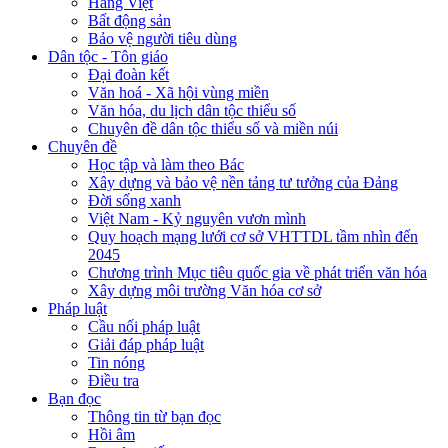
Hàng Việt
Bất động sản
Bảo vệ người tiêu dùng
Dân tộc - Tôn giáo
Đại đoàn kết
Văn hoá - Xã hội vùng miền
Văn hóa, du lịch dân tộc thiểu số
Chuyên đề dân tộc thiểu số và miền núi
Chuyên đề
Học tập và làm theo Bác
Xây dựng và bảo vệ nền tảng tư tưởng của Đảng
Đời sống xanh
Việt Nam - Kỷ nguyên vươn mình
Quy hoạch mạng lưới cơ sở VHTTDL tầm nhìn đến
2045
Chương trình Mục tiêu quốc gia về phát triển văn hóa
Xây dựng môi trường Văn hóa cơ sở
Pháp luật
Cầu nối pháp luật
Giải đáp pháp luật
Tin nóng
Điều tra
Bạn đọc
Thông tin từ bạn đọc
Hồi âm