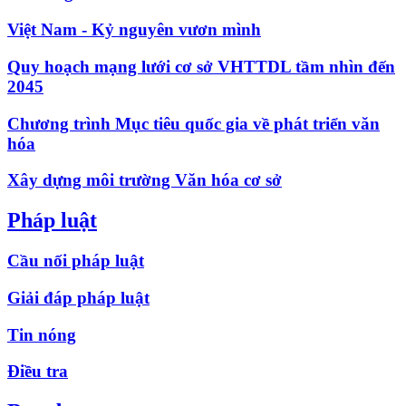
Việt Nam - Kỷ nguyên vươn mình
Quy hoạch mạng lưới cơ sở VHTTDL tầm nhìn đến
2045
Chương trình Mục tiêu quốc gia về phát triển văn
hóa
Xây dựng môi trường Văn hóa cơ sở
Pháp luật
Cầu nối pháp luật
Giải đáp pháp luật
Tin nóng
Điều tra