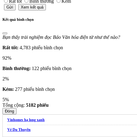
Rất tốt
Bình thường
Kém
Gửi
Xem kết quả
Kết quả bình chọn
Bạn thấy trải nghiệm đọc Báo Văn hóa điện tử như thế nào?
Rất tốt:
4,783 phiếu bình chọn
92%
Bình thường:
122 phiếu bình chọn
2%
Kém:
277 phiếu bình chọn
5%
Tổng cộng:
5182
phiếu
Đóng
Vinhomes hạ long xanh
Vé Du Thuyền