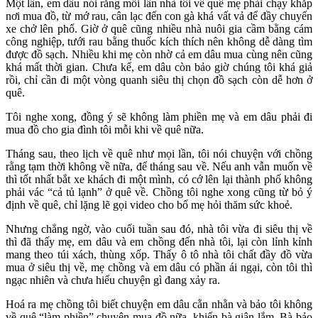
Một lần, em dâu nói rằng mỗi lần nhà tôi về quê mẹ phải chạy khắp
nơi mua đồ, từ mớ rau, cân lạc đến con gà khá vất vả để đầy chuyến
xe chở lên phố. Giờ ở quê cũng nhiều nhà nuôi gia cầm bằng cám
công nghiệp, tưới rau bằng thuốc kích thích nên không dễ dàng tìm
được đồ sạch. Nhiều khi mẹ còn nhờ cả em dâu mua cùng nên cũng
khá mất thời gian. Chưa kể, em dâu còn bảo giờ chúng tôi khá giả
rồi, chỉ cần đi một vòng quanh siêu thị chọn đồ sạch còn dễ hơn ở
quê.
Tôi nghe xong, đồng ý sẽ không làm phiền mẹ và em dâu phải đi
mua đồ cho gia đình tôi mỗi khi về quê nữa.
Tháng sau, theo lịch về quê như mọi lần, tôi nói chuyện với chồng
rằng tạm thời không về nữa, để tháng sau về. Nếu anh vẫn muốn về
thì tốt nhất bắt xe khách đi một mình, có cớ lên lại thành phố không
phải vác “cả tủ lạnh” ở quê về. Chồng tôi nghe xong cũng từ bỏ ý
định về quê, chỉ lặng lẽ gọi video cho bố mẹ hỏi thăm sức khoẻ.
Nhưng chẳng ngờ, vào cuối tuần sau đó, nhà tôi vừa đi siêu thị về
thì đã thấy mẹ, em dâu và em chồng đến nhà tôi, lại còn lỉnh kỉnh
mang theo túi xách, thùng xốp. Thấy ô tô nhà tôi chất đầy đồ vừa
mua ở siêu thị về, mẹ chồng và em dâu có phần ái ngại, còn tôi thì
ngạc nhiên và chưa hiểu chuyện gì đang xảy ra.
Hoá ra mẹ chồng tôi biết chuyện em dâu cằn nhằn và bảo tôi không
về quê “làm phiền” chuyện mua đồ nữa, khiến bà giận lắm. Bà bảo