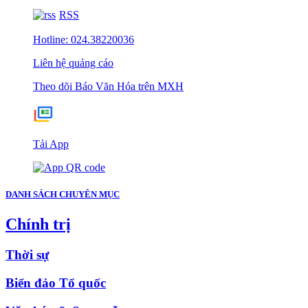
RSS
Hotline: 024.38220036
Liên hệ quảng cáo
Theo dõi Báo Văn Hóa trên MXH
Tải App
DANH SÁCH CHUYÊN MỤC
Chính trị
Thời sự
Biển đảo Tổ quốc