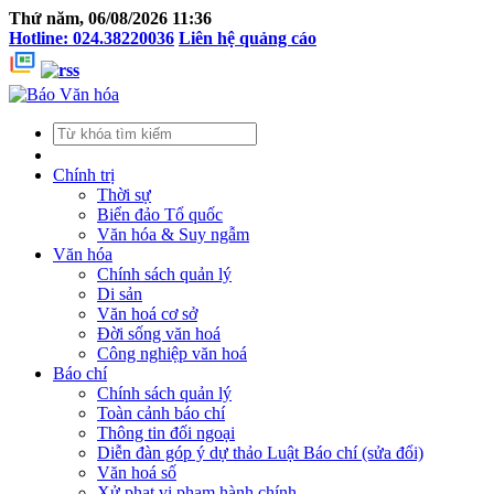
Thứ năm, 06/08/2026 11:36
Hotline: 024.38220036
Liên hệ quảng cáo
Chính trị
Thời sự
Biển đảo Tổ quốc
Văn hóa & Suy ngẫm
Văn hóa
Chính sách quản lý
Di sản
Văn hoá cơ sở
Đời sống văn hoá
Công nghiệp văn hoá
Báo chí
Chính sách quản lý
Toàn cảnh báo chí
Thông tin đối ngoại
Diễn đàn góp ý dự thảo Luật Báo chí (sửa đổi)
Văn hoá số
Xử phạt vi phạm hành chính