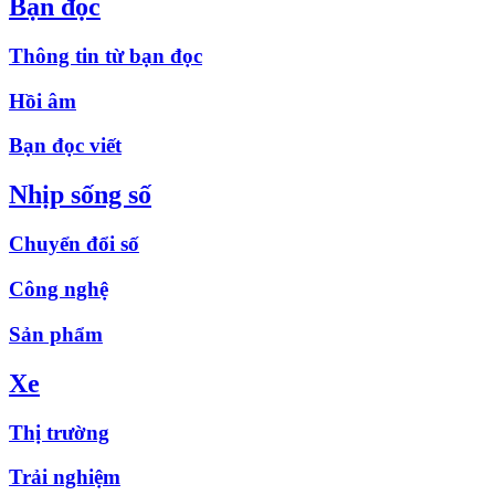
Bạn đọc
Thông tin từ bạn đọc
Hồi âm
Bạn đọc viết
Nhịp sống số
Chuyển đổi số
Công nghệ
Sản phẩm
Xe
Thị trường
Trải nghiệm