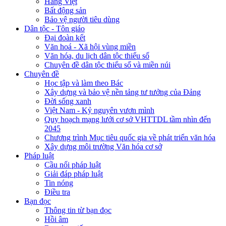
Hàng Việt
Bất động sản
Bảo vệ người tiêu dùng
Dân tộc - Tôn giáo
Đại đoàn kết
Văn hoá - Xã hội vùng miền
Văn hóa, du lịch dân tộc thiểu số
Chuyên đề dân tộc thiểu số và miền núi
Chuyên đề
Học tập và làm theo Bác
Xây dựng và bảo vệ nền tảng tư tưởng của Đảng
Đời sống xanh
Việt Nam - Kỷ nguyên vươn mình
Quy hoạch mạng lưới cơ sở VHTTDL tầm nhìn đến
2045
Chương trình Mục tiêu quốc gia về phát triển văn hóa
Xây dựng môi trường Văn hóa cơ sở
Pháp luật
Cầu nối pháp luật
Giải đáp pháp luật
Tin nóng
Điều tra
Bạn đọc
Thông tin từ bạn đọc
Hồi âm