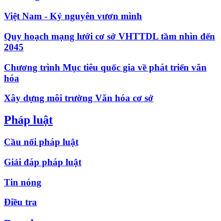
Việt Nam - Kỷ nguyên vươn mình
Quy hoạch mạng lưới cơ sở VHTTDL tầm nhìn đến
2045
Chương trình Mục tiêu quốc gia về phát triển văn
hóa
Xây dựng môi trường Văn hóa cơ sở
Pháp luật
Cầu nối pháp luật
Giải đáp pháp luật
Tin nóng
Điều tra