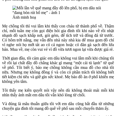
Ảnh minh hoạ
Mẹ chồng tôi thì vui lắm khi thấy con cháu từ thành phố về. Thậm
chí, mỗi tuần mẹ còn gọi điện hỏi gia đình tôi khi nào về rồi nhặt
nhạnh đồ sạch khắp nơi, gói gém, để tích trữ và đông đá từ trước.
Có hôm trời nắng, mẹ vẫn đến nhà này nhà kia để mua gom đồ chỉ
vì nghe nói họ mới tát ao có cá ngon hoặc có đàn gà sạch đến lứa
bán. Mua về, mẹ còn vui vẻ vì đồ vừa tươi ngon lại vừa được giá rẻ.
Thời gian đầu, tôi cảm giác em dâu không vui lắm mỗi khi chúng tôi
về rồi lại chất đầy đồ chẳng khác gì mang “một cái tủ lạnh” từ quê
về phố. Tôi biết ý, bảo mẹ chồng không cần mua đồ cho nhà tôi
nữa. Nhưng mẹ không đồng ý và còn có phần trách tôi không biết
tiết kiệm chi tiêu và giữ gìn sức khoẻ. Mẹ bảo đồ ăn ở phố khiến mẹ
không yên tâm.
Tôi thấy mẹ kiên quyết nói vậy nên dù không thoải mái mỗi khi
nhìn thấy ánh mắt em dâu tôi vẫn khó lòng từ chối.
Và đúng là mâu thuẫn giữa tôi với em dâu cũng bắt đầu từ những
chuyện gia đình tôi mang đồ quê về phố sau mỗi chuyến thăm ấy.