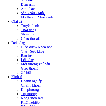
Văn học
Điện ảnh
Âm nhạc
Sân khấu - Múa
Mỹ thuật - Nhiếp ảnh
Giải trí
Truyền hình
Thời trang
Showbiz
Cùng thư giãn
Đời sống
Giáo dục - Khoa học
Y tế - Sức khoẻ
Bạn trẻ
Lối sống
Môi trường khí hậu
Giao thông
Xã hội
Kinh tế
Doanh nghiệp
Chứng khoán
Địa phương
Thị trường
Nông thôn mới
Khởi nghiệp