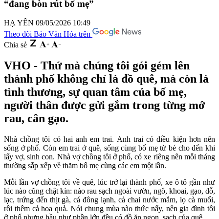
“đang bòn rút bố mẹ”
HẠ YÊN
09/05/2026 10:49
Theo dõi Báo Văn Hóa trên
Chia sẻ
VHO - Thứ mà chúng tôi gói gém lên
thành phố không chỉ là đồ quê, mà còn là
tình thương, sự quan tâm của bố mẹ,
người thân được gửi gắm trong từng mớ
rau, cân gạo.
Nhà chồng tôi có hai anh em trai. Anh trai có điều kiện hơn nên
sống ở phố. Còn em trai ở quê, sống cùng bố mẹ từ bé cho đến khi
lấy vợ, sinh con. Nhà vợ chồng tôi ở phố, có xe riêng nên mỗi tháng
thường sắp xếp về thăm bố mẹ cùng các em một lần.
Mỗi lần vợ chồng tôi về quê, lúc trở lại thành phố, xe ô tô gần như
lúc nào cũng chật kín: nào rau sạch ngoài vườn, ngô, khoai, gạo, đỗ,
lạc, trứng đến thịt gà, cá đông lạnh, cả chai nước mắm, lọ cà muối,
rồi thêm cả hoa quả. Nói chung mùa nào thức nấy, nên gia đình tôi
ở phố nhưng hầu như phần lớn đều có đồ ăn ngon, sạch của quê.