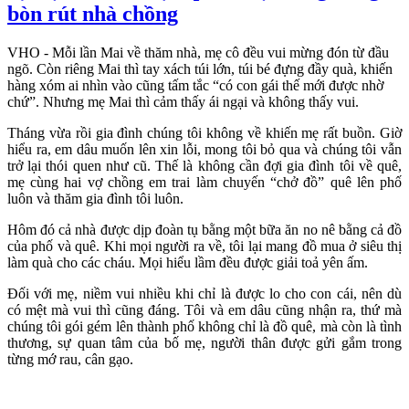
bòn rút nhà chồng
VHO - Mỗi lần Mai về thăm nhà, mẹ cô đều vui mừng đón từ đầu
ngõ. Còn riêng Mai thì tay xách túi lớn, túi bé đựng đầy quà, khiến
hàng xóm ai nhìn vào cũng tấm tắc “có con gái thế mới được nhờ
chứ”. Nhưng mẹ Mai thì cảm thấy ái ngại và không thấy vui.
Tháng vừa rồi gia đình chúng tôi không về khiến mẹ rất buồn. Giờ
hiểu ra, em dâu muốn lên xin lỗi, mong tôi bỏ qua và chúng tôi vẫn
trở lại thói quen như cũ. Thế là không cần đợi gia đình tôi về quê,
mẹ cùng hai vợ chồng em trai làm chuyến “chở đồ” quê lên phố
luôn và thăm gia đình tôi luôn.
Hôm đó cả nhà được dịp đoàn tụ bằng một bữa ăn no nê bằng cả đồ
của phố và quê. Khi mọi người ra về, tôi lại mang đồ mua ở siêu thị
làm quà cho các cháu. Mọi hiểu lầm đều được giải toả yên ấm.
Đối với mẹ, niềm vui nhiều khi chỉ là được lo cho con cái, nên dù
có mệt mà vui thì cũng đáng. Tôi và em dâu cũng nhận ra, thứ mà
chúng tôi gói gém lên thành phố không chỉ là đồ quê, mà còn là tình
thương, sự quan tâm của bố mẹ, người thân được gửi gắm trong
từng mớ rau, cân gạo.