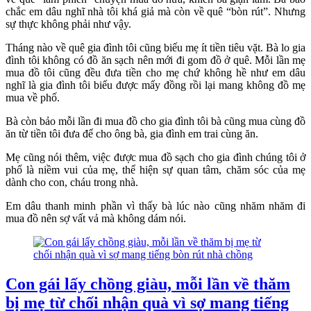
chắc em dâu nghĩ nhà tôi khá giả mà còn về quê “bòn rút”. Nhưng
sự thực không phải như vậy.
Tháng nào về quê gia đình tôi cũng biếu mẹ ít tiền tiêu vặt. Bà lo gia
đình tôi không có đồ ăn sạch nên mới đi gom đồ ở quê. Mỗi lần mẹ
mua đồ tôi cũng đều đưa tiền cho mẹ chứ không hề như em dâu
nghĩ là gia đình tôi biếu được mấy đồng rồi lại mang không đồ mẹ
mua về phố.
Bà còn bảo mỗi lần đi mua đồ cho gia đình tôi bà cũng mua cùng đồ
ăn từ tiền tôi đưa để cho ông bà, gia đình em trai cùng ăn.
Mẹ cũng nói thêm, việc được mua đồ sạch cho gia đình chúng tôi ở
phố là niềm vui của mẹ, thể hiện sự quan tâm, chăm sóc của mẹ
dành cho con, cháu trong nhà.
Em dâu thanh minh phần vì thấy bà lúc nào cũng nhăm nhăm đi
mua đồ nên sợ vất vả mà không dám nói.
Con gái lấy chồng giàu, mỗi lần về thăm
bị mẹ từ chối nhận quà vì sợ mang tiếng