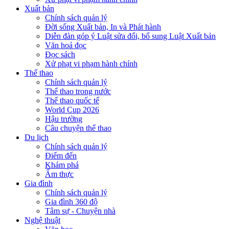
Xuất bản
Chính sách quản lý
Đời sống Xuất bản, In và Phát hành
Diễn đàn góp ý Luật sửa đổi, bổ sung Luật Xuất bản
Văn hoá đọc
Đọc sách
Xử phạt vi phạm hành chính
Thể thao
Chính sách quản lý
Thể thao trong nước
Thể thao quốc tế
World Cup 2026
Hậu trường
Câu chuyện thể thao
Du lịch
Chính sách quản lý
Điểm đến
Khám phá
Ẩm thực
Gia đình
Chính sách quản lý
Gia đình 360 độ
Tâm sự - Chuyện nhà
Nghệ thuật