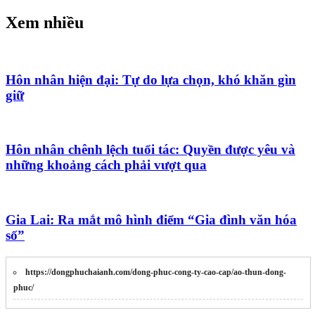
Xem nhiều
Hôn nhân hiện đại: Tự do lựa chọn, khó khăn gìn
giữ
Hôn nhân chênh lệch tuổi tác: Quyền được yêu và
những khoảng cách phải vượt qua
Gia Lai: Ra mắt mô hình điểm “Gia đình văn hóa
số”
https://dongphuchaianh.com/dong-phuc-cong-ty-cao-cap/ao-thun-dong-
phuc/