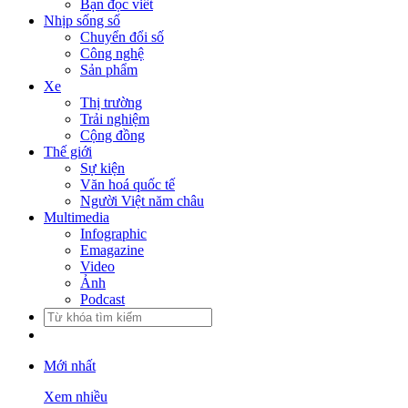
Bạn đọc viết
Nhịp sống số
Chuyển đổi số
Công nghệ
Sản phẩm
Xe
Thị trường
Trải nghiệm
Cộng đồng
Thế giới
Sự kiện
Văn hoá quốc tế
Người Việt năm châu
Multimedia
Infographic
Emagazine
Video
Ảnh
Podcast
Mới nhất
Xem nhiều