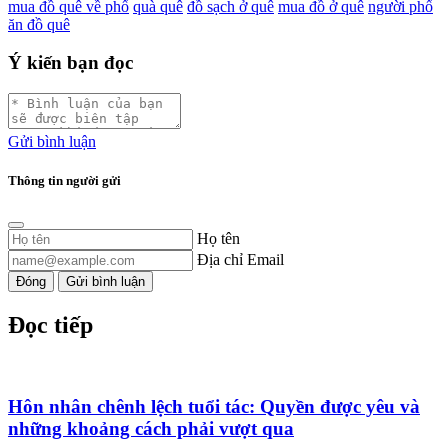
mua đồ quê về phố
quà quê
đồ sạch ở quê
mua đồ ở quê
người phố
ăn đồ quê
Ý kiến bạn đọc
Gửi bình luận
Thông tin người gửi
Họ tên
Địa chỉ Email
Đóng
Gửi bình luận
Đọc tiếp
Hôn nhân chênh lệch tuổi tác: Quyền được yêu và
những khoảng cách phải vượt qua