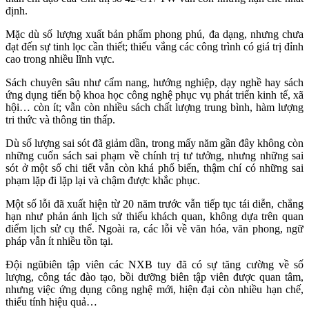
định.
Mặc dù số lượng xuất bản phẩm phong phú, đa dạng, nhưng chưa
đạt đến sự tinh lọc cần thiết; thiếu vắng các công trình có giá trị đỉnh
cao trong nhiều lĩnh vực.
Sách chuyên sâu như cẩm nang, hướng nghiệp, dạy nghề hay sách
ứng dụng tiến bộ khoa học công nghệ phục vụ phát triển kinh tế, xã
hội… còn ít; vẫn còn nhiều sách chất lượng trung bình, hàm lượng
tri thức và thông tin thấp.
Dù số lượng sai sót đã giảm dần, trong mấy năm gần đây không còn
những cuốn sách sai phạm về chính trị tư tưởng, nhưng những sai
sót ở một số chi tiết vẫn còn khá phổ biến, thậm chí có những sai
phạm lặp đi lặp lại và chậm được khắc phục.
Một số lỗi đã xuất hiện từ 20 năm trước vẫn tiếp tục tái diễn, chẳng
hạn như phản ánh lịch sử thiếu khách quan, không dựa trên quan
điểm lịch sử cụ thể. Ngoài ra, các lỗi về văn hóa, văn phong, ngữ
pháp vẫn ít nhiều tồn tại.
Đội ngũbiên tập viên các NXB tuy đã có sự tăng cường về số
lượng, công tác đào tạo, bồi dưỡng biên tập viên được quan tâm,
nhưng việc ứng dụng công nghệ mới, hiện đại còn nhiều hạn chế,
thiếu tính hiệu quả…