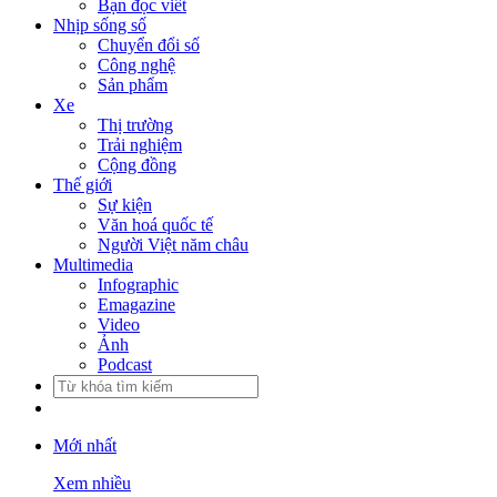
Bạn đọc viết
Nhịp sống số
Chuyển đổi số
Công nghệ
Sản phẩm
Xe
Thị trường
Trải nghiệm
Cộng đồng
Thế giới
Sự kiện
Văn hoá quốc tế
Người Việt năm châu
Multimedia
Infographic
Emagazine
Video
Ảnh
Podcast
Mới nhất
Xem nhiều