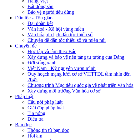
Hàng Việt
Bất động sản
Bảo vệ người tiêu dùng
Dân tộc - Tôn giáo
Đại đoàn kết
Văn hoá - Xã hội vùng miền
Văn hóa, du lịch dân tộc thiểu số
Chuyên đề dân tộc thiểu số và miền núi
Chuyên đề
Học tập và làm theo Bác
Xây dựng và bảo vệ nền tảng tư tưởng của Đảng
Đời sống xanh
Việt Nam - Kỷ nguyên vươn mình
Quy hoạch mạng lưới cơ sở VHTTDL tầm nhìn đến
2045
Chương trình Mục tiêu quốc gia về phát triển văn hóa
Xây dựng môi trường Văn hóa cơ sở
Pháp luật
Cầu nối pháp luật
Giải đáp pháp luật
Tin nóng
Điều tra
Bạn đọc
Thông tin từ bạn đọc
Hồi âm