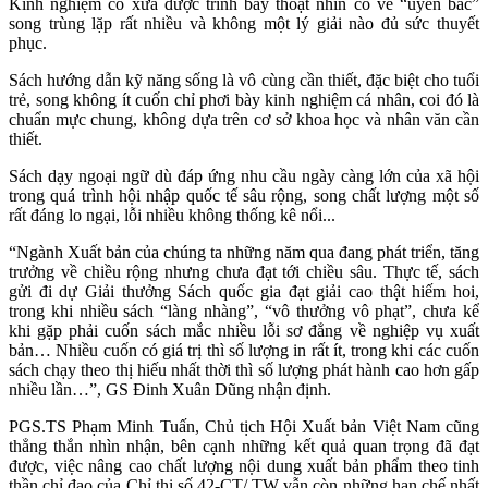
Kinh nghiệm cổ xưa được trình bày thoạt nhìn có vẻ “uyên bác”
song trùng lặp rất nhiều và không một lý giải nào đủ sức thuyết
phục.
Sách hướng dẫn kỹ năng sống là vô cùng cần thiết, đặc biệt cho tuổi
trẻ, song không ít cuốn chỉ phơi bày kinh nghiệm cá nhân, coi đó là
chuẩn mực chung, không dựa trên cơ sở khoa học và nhân văn cần
thiết.
Sách dạy ngoại ngữ dù đáp ứng nhu cầu ngày càng lớn của xã hội
trong quá trình hội nhập quốc tế sâu rộng, song chất lượng một số
rất đáng lo ngại, lỗi nhiều không thống kê nổi...
“Ngành Xuất bản của chúng ta những năm qua đang phát triển, tăng
trưởng về chiều rộng nhưng chưa đạt tới chiều sâu. Thực tế, sách
gửi đi dự Giải thưởng Sách quốc gia đạt giải cao thật hiếm hoi,
trong khi nhiều sách “làng nhàng”, “vô thưởng vô phạt”, chưa kể
khi gặp phải cuốn sách mắc nhiều lỗi sơ đẳng về nghiệp vụ xuất
bản… Nhiều cuốn có giá trị thì số lượng in rất ít, trong khi các cuốn
sách chạy theo thị hiếu nhất thời thì số lượng phát hành cao hơn gấp
nhiều lần…”, GS Đinh Xuân Dũng nhận định.
PGS.TS Phạm Minh Tuấn, Chủ tịch Hội Xuất bản Việt Nam cũng
thẳng thắn nhìn nhận, bên cạnh những kết quả quan trọng đã đạt
được, việc nâng cao chất lượng nội dung xuất bản phẩm theo tinh
thần chỉ đạo của Chỉ thị số 42-CT/ TW vẫn còn những hạn chế nhất