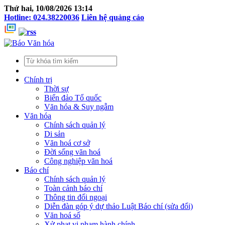
Thứ hai, 10/08/2026 13:14
Hotline: 024.38220036
Liên hệ quảng cáo
Chính trị
Thời sự
Biển đảo Tổ quốc
Văn hóa & Suy ngẫm
Văn hóa
Chính sách quản lý
Di sản
Văn hoá cơ sở
Đời sống văn hoá
Công nghiệp văn hoá
Báo chí
Chính sách quản lý
Toàn cảnh báo chí
Thông tin đối ngoại
Diễn đàn góp ý dự thảo Luật Báo chí (sửa đổi)
Văn hoá số
Xử phạt vi phạm hành chính