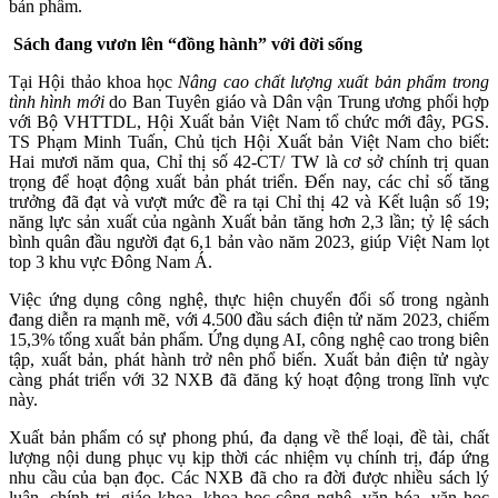
bản phẩm.
Sách đang vươn lên “đồng hành” với đời sống
Tại Hội thảo khoa học
Nâng cao chất lượng xuất bản phẩm trong
tình hình mới
do Ban Tuyên giáo và Dân vận Trung ương phối hợp
với Bộ VHTTDL, Hội Xuất bản Việt Nam tổ chức mới đây, PGS.
TS Phạm Minh Tuấn, Chủ tịch Hội Xuất bản Việt Nam cho biết:
Hai mươi năm qua, Chỉ thị số 42-CT/ TW là cơ sở chính trị quan
trọng để hoạt động xuất bản phát triển. Đến nay, các chỉ số tăng
trưởng đã đạt và vượt mức đề ra tại Chỉ thị 42 và Kết luận số 19;
năng lực sản xuất của ngành Xuất bản tăng hơn 2,3 lần; tỷ lệ sách
bình quân đầu người đạt 6,1 bản vào năm 2023, giúp Việt Nam lọt
top 3 khu vực Đông Nam Á.
Việc ứng dụng công nghệ, thực hiện chuyển đổi số trong ngành
đang diễn ra mạnh mẽ, với 4.500 đầu sách điện tử năm 2023, chiếm
15,3% tổng xuất bản phẩm. Ứng dụng AI, công nghệ cao trong biên
tập, xuất bản, phát hành trở nên phổ biến. Xuất bản điện tử ngày
càng phát triển với 32 NXB đã đăng ký hoạt động trong lĩnh vực
này.
Xuất bản phẩm có sự phong phú, đa dạng về thể loại, đề tài, chất
lượng nội dung phục vụ kịp thời các nhiệm vụ chính trị, đáp ứng
nhu cầu của bạn đọc. Các NXB đã cho ra đời được nhiều sách lý
luận, chính trị, giáo khoa, khoa học công nghệ, văn hóa, văn học