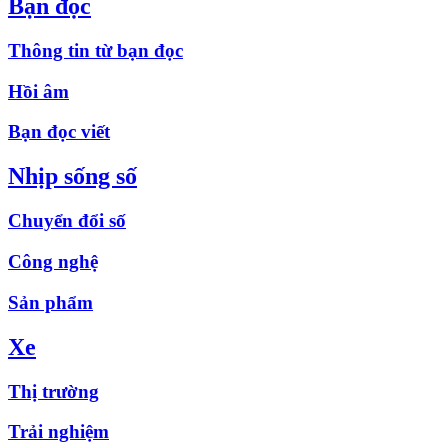
Bạn đọc
Thông tin từ bạn đọc
Hồi âm
Bạn đọc viết
Nhịp sống số
Chuyển đổi số
Công nghệ
Sản phẩm
Xe
Thị trường
Trải nghiệm