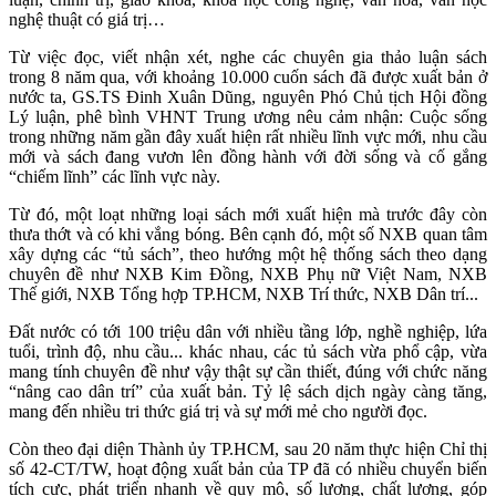
nghệ thuật có giá trị…
Từ việc đọc, viết nhận xét, nghe các chuyên gia thảo luận sách
trong 8 năm qua, với khoảng 10.000 cuốn sách đã được xuất bản ở
nước ta, GS.TS Đinh Xuân Dũng, nguyên Phó Chủ tịch Hội đồng
Lý luận, phê bình VHNT Trung ương nêu cảm nhận: Cuộc sống
trong những năm gần đây xuất hiện rất nhiều lĩnh vực mới, nhu cầu
mới và sách đang vươn lên đồng hành với đời sống và cố gắng
“chiếm lĩnh” các lĩnh vực này.
Từ đó, một loạt những loại sách mới xuất hiện mà trước đây còn
thưa thớt và có khi vắng bóng. Bên cạnh đó, một số NXB quan tâm
xây dựng các “tủ sách”, theo hướng một hệ thống sách theo dạng
chuyên đề như NXB Kim Đồng, NXB Phụ nữ Việt Nam, NXB
Thế giới, NXB Tổng hợp TP.HCM, NXB Trí thức, NXB Dân trí...
Đất nước có tới 100 triệu dân với nhiều tầng lớp, nghề nghiệp, lứa
tuổi, trình độ, nhu cầu... khác nhau, các tủ sách vừa phổ cập, vừa
mang tính chuyên đề như vậy thật sự cần thiết, đúng với chức năng
“nâng cao dân trí” của xuất bản. Tỷ lệ sách dịch ngày càng tăng,
mang đến nhiều tri thức giá trị và sự mới mẻ cho người đọc.
Còn theo đại diện Thành ủy TP.HCM, sau 20 năm thực hiện Chỉ thị
số 42-CT/TW, hoạt động xuất bản của TP đã có nhiều chuyển biến
tích cực, phát triển nhanh về quy mô, số lượng, chất lượng, góp