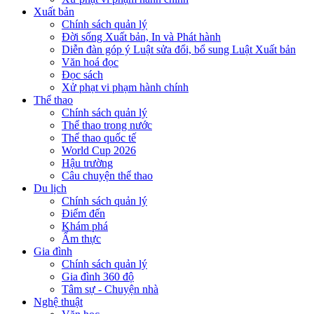
Xuất bản
Chính sách quản lý
Đời sống Xuất bản, In và Phát hành
Diễn đàn góp ý Luật sửa đổi, bổ sung Luật Xuất bản
Văn hoá đọc
Đọc sách
Xử phạt vi phạm hành chính
Thể thao
Chính sách quản lý
Thể thao trong nước
Thể thao quốc tế
World Cup 2026
Hậu trường
Câu chuyện thể thao
Du lịch
Chính sách quản lý
Điểm đến
Khám phá
Ẩm thực
Gia đình
Chính sách quản lý
Gia đình 360 độ
Tâm sự - Chuyện nhà
Nghệ thuật