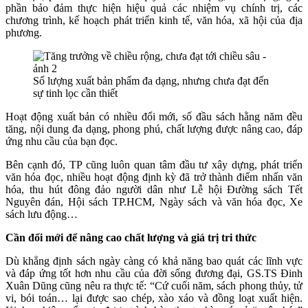
phần bảo đảm thực hiện hiệu quả các nhiệm vụ chính trị, các
chương trình, kế hoạch phát triển kinh tế, văn hóa, xã hội của địa
phương.
Số lượng xuất bản phẩm đa dạng, nhưng chưa đạt đến
sự tinh lọc cần thiết
Hoạt động xuất bản có nhiều đổi mới, số đầu sách hằng năm đều
tăng, nội dung đa dạng, phong phú, chất lượng được nâng cao, đáp
ứng nhu cầu của bạn đọc.
Bên cạnh đó, TP cũng luôn quan tâm đầu tư xây dựng, phát triển
văn hóa đọc, nhiều hoạt động định kỳ đã trở thành điểm nhấn văn
hóa, thu hút đông đảo người dân như Lễ hội Đường sách Tết
Nguyên đán, Hội sách TP.HCM, Ngày sách và văn hóa đọc, Xe
sách lưu động…
Cần đổi mới để nâng cao chất lượng và giá trị tri thức
Dù khẳng định sách ngày càng có khả năng bao quát các lĩnh vực
và đáp ứng tốt hơn nhu cầu của đời sống đương đại, GS.TS Đinh
Xuân Dũng cũng nêu ra thực tế: “Cứ cuối năm, sách phong thủy, tử
vi, bói toán… lại được sao chép, xào xáo và đồng loạt xuất hiện.