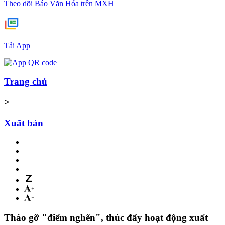
Theo dõi Báo Văn Hóa trên MXH
Tải App
Trang chủ
>
Xuất bản
Tháo gỡ "điểm nghẽn", thúc đẩy hoạt động xuất