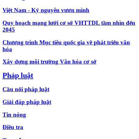
Việt Nam - Kỷ nguyên vươn mình
Quy hoạch mạng lưới cơ sở VHTTDL tầm nhìn đến
2045
Chương trình Mục tiêu quốc gia về phát triển văn
hóa
Xây dựng môi trường Văn hóa cơ sở
Pháp luật
Cầu nối pháp luật
Giải đáp pháp luật
Tin nóng
Điều tra