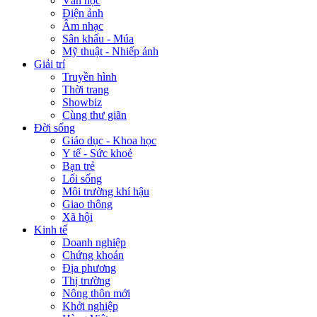
Văn học
Điện ảnh
Âm nhạc
Sân khấu - Múa
Mỹ thuật - Nhiếp ảnh
Giải trí
Truyền hình
Thời trang
Showbiz
Cùng thư giãn
Đời sống
Giáo dục - Khoa học
Y tế - Sức khoẻ
Bạn trẻ
Lối sống
Môi trường khí hậu
Giao thông
Xã hội
Kinh tế
Doanh nghiệp
Chứng khoán
Địa phương
Thị trường
Nông thôn mới
Khởi nghiệp