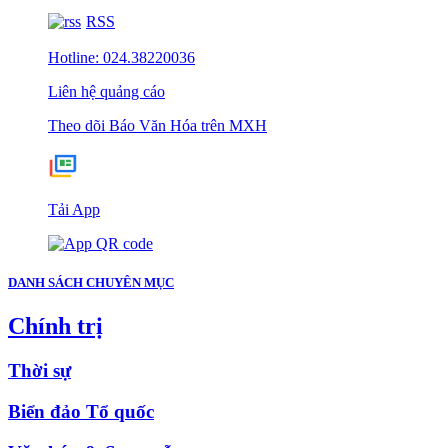
RSS
Hotline: 024.38220036
Liên hệ quảng cáo
Theo dõi Báo Văn Hóa trên MXH
Tải App
DANH SÁCH CHUYÊN MỤC
Chính trị
Thời sự
Biển đảo Tổ quốc