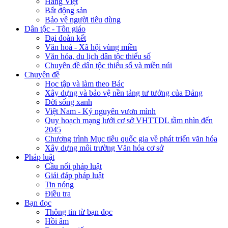
Hàng Việt
Bất động sản
Bảo vệ người tiêu dùng
Dân tộc - Tôn giáo
Đại đoàn kết
Văn hoá - Xã hội vùng miền
Văn hóa, du lịch dân tộc thiểu số
Chuyên đề dân tộc thiểu số và miền núi
Chuyên đề
Học tập và làm theo Bác
Xây dựng và bảo vệ nền tảng tư tưởng của Đảng
Đời sống xanh
Việt Nam - Kỷ nguyên vươn mình
Quy hoạch mạng lưới cơ sở VHTTDL tầm nhìn đến
2045
Chương trình Mục tiêu quốc gia về phát triển văn hóa
Xây dựng môi trường Văn hóa cơ sở
Pháp luật
Cầu nối pháp luật
Giải đáp pháp luật
Tin nóng
Điều tra
Bạn đọc
Thông tin từ bạn đọc
Hồi âm