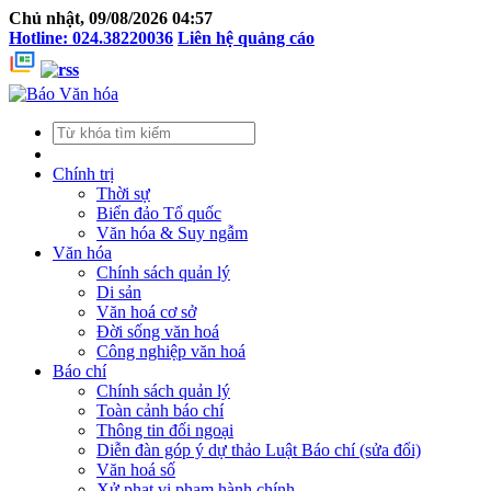
Chủ nhật, 09/08/2026 04:57
Hotline: 024.38220036
Liên hệ quảng cáo
Chính trị
Thời sự
Biển đảo Tổ quốc
Văn hóa & Suy ngẫm
Văn hóa
Chính sách quản lý
Di sản
Văn hoá cơ sở
Đời sống văn hoá
Công nghiệp văn hoá
Báo chí
Chính sách quản lý
Toàn cảnh báo chí
Thông tin đối ngoại
Diễn đàn góp ý dự thảo Luật Báo chí (sửa đổi)
Văn hoá số
Xử phạt vi phạm hành chính