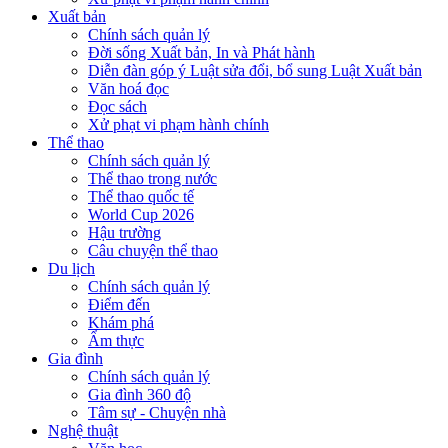
Xuất bản
Chính sách quản lý
Đời sống Xuất bản, In và Phát hành
Diễn đàn góp ý Luật sửa đổi, bổ sung Luật Xuất bản
Văn hoá đọc
Đọc sách
Xử phạt vi phạm hành chính
Thể thao
Chính sách quản lý
Thể thao trong nước
Thể thao quốc tế
World Cup 2026
Hậu trường
Câu chuyện thể thao
Du lịch
Chính sách quản lý
Điểm đến
Khám phá
Ẩm thực
Gia đình
Chính sách quản lý
Gia đình 360 độ
Tâm sự - Chuyện nhà
Nghệ thuật