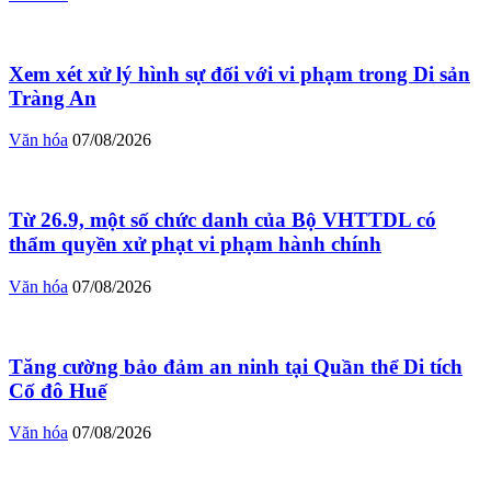
Xem xét xử lý hình sự đối với vi phạm trong Di sản
Tràng An
Văn hóa
07/08/2026
Từ 26.9, một số chức danh của Bộ VHTTDL có
thẩm quyền xử phạt vi phạm hành chính
Văn hóa
07/08/2026
Tăng cường bảo đảm an ninh tại Quần thể Di tích
Cố đô Huế
Văn hóa
07/08/2026