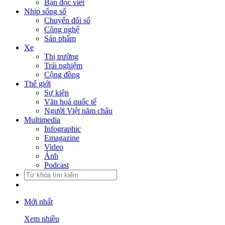
Bạn đọc viết
Nhịp sống số
Chuyển đổi số
Công nghệ
Sản phẩm
Xe
Thị trường
Trải nghiệm
Cộng đồng
Thế giới
Sự kiện
Văn hoá quốc tế
Người Việt năm châu
Multimedia
Infographic
Emagazine
Video
Ảnh
Podcast
Mới nhất
Xem nhiều