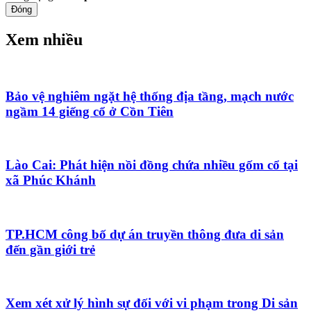
Đóng
Xem nhiều
Bảo vệ nghiêm ngặt hệ thống địa tầng, mạch nước
ngầm 14 giếng cổ ở Cồn Tiên
Lào Cai: Phát hiện nồi đồng chứa nhiều gốm cổ tại
xã Phúc Khánh
TP.HCM công bố dự án truyền thông đưa di sản
đến gần giới trẻ
Xem xét xử lý hình sự đối với vi phạm trong Di sản