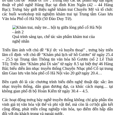
tre đan chủ đề “Made of Tre”, Trưng bày các tác phẩm sắp đặt nghệ
thuật về phố nghề Hàng Bạc tại đình Kim Ngân (42 – 44 Hàng
Bạc); Trưng bày giới thiệu nghề khảm trai Chuyên Mỹ và tổ chức
các buổi workshop trải nghiệm khảm trai tại Trung tâm Giao lưu
Văn hóa Phố cổ Hà Nội (50 Đào Duy Từ).
Quá trình sáng tạo, chế tác sản phẩm khảm trai của
nghệ nhân
Triển lãm ảnh với chủ đề “Ký ức và huyền thoại” , trưng bày triển
lãm cố định với chủ đề “Khám phá lịch sử hồ Gươm” từ ngày 25.4
– 25.5 tại Trung tâm Thông tin văn hóa hồ Gươm (số 2 Lê Thái
Tổ); Triển lãm “Khám phá Di sản” từ ngày 8.5 tại biệt thự 46 Hàng
Bài; biểu diễn âm nhạc truyền thống Chuyện Nhạc phố Cổ tại trung
tâm Giao lưu văn hóa phố cổ Hà Nội vào 20 giờ ngày 20.4…
Bên cạnh đó là các chương trình biểu diễn nghệ thuật đặc sắc: âm
nhạc truyền thống, dân gian đương đại, ca khúc cách mạng… tại
không gian phố đi bộ Hoàn Kiếm từ ngày 30.4 – 4.5.
Các hoạt động trưng bày nghề truyền thống không chỉ góp phần tôn
vinh giá trị văn hóa vật thể và phi vật thể, mà còn là cơ hội gắn kết
cộng đồng, phát triển công nghiệp văn hóa, tạo điểm đến hấp dẫn
đối với du khách trong và ngoài nước.