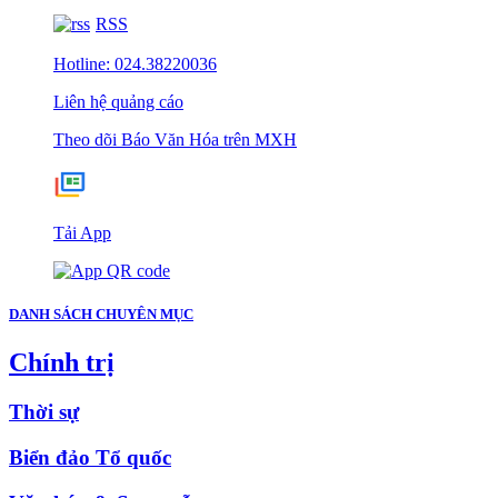
RSS
Hotline: 024.38220036
Liên hệ quảng cáo
Theo dõi Báo Văn Hóa trên MXH
Tải App
DANH SÁCH CHUYÊN MỤC
Chính trị
Thời sự
Biển đảo Tổ quốc