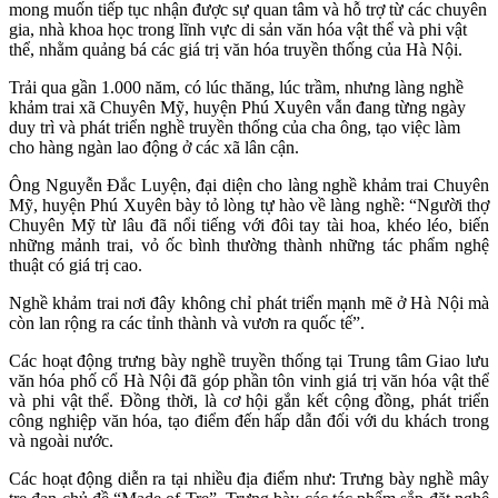
mong muốn tiếp tục nhận được sự quan tâm và hỗ trợ từ các chuyên
gia, nhà khoa học trong lĩnh vực di sản văn hóa vật thể và phi vật
thể, nhằm quảng bá các giá trị văn hóa truyền thống của Hà Nội.
Trải qua gần 1.000 năm, có lúc thăng, lúc trầm, nhưng làng nghề
khảm trai xã Chuyên Mỹ, huyện Phú Xuyên vẫn đang từng ngày
duy trì và phát triển nghề truyền thống của cha ông, tạo việc làm
cho hàng ngàn lao động ở các xã lân cận.
Ông Nguyễn Đắc Luyện, đại diện cho làng nghề khảm trai Chuyên
Mỹ, huyện Phú Xuyên bày tỏ lòng tự hào về làng nghề: “Người thợ
Chuyên Mỹ từ lâu đã nổi tiếng với đôi tay tài hoa, khéo léo, biến
những mảnh trai, vỏ ốc bình thường thành những tác phẩm nghệ
thuật có giá trị cao.
Nghề khảm trai nơi đây không chỉ phát triển mạnh mẽ ở Hà Nội mà
còn lan rộng ra các tỉnh thành và vươn ra quốc tế”.
Các hoạt động trưng bày nghề truyền thống tại Trung tâm Giao lưu
văn hóa phố cổ Hà Nội đã góp phần tôn vinh giá trị văn hóa vật thể
và phi vật thể. Đồng thời, là cơ hội gắn kết cộng đồng, phát triển
công nghiệp văn hóa, tạo điểm đến hấp dẫn đối với du khách trong
và ngoài nước.
Các hoạt động diễn ra tại nhiều địa điểm như: Trưng bày nghề mây