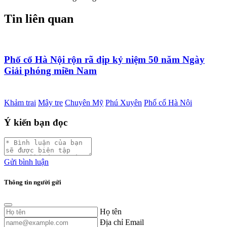
Tin liên quan
Phố cổ Hà Nội rộn rã dịp kỷ niệm 50 năm Ngày
Giải phóng miền Nam
Khảm trai
Mây tre
Chuyên Mỹ
Phú Xuyên
Phố cổ Hà Nội
Ý kiến bạn đọc
Gửi bình luận
Thông tin người gửi
Họ tên
Địa chỉ Email