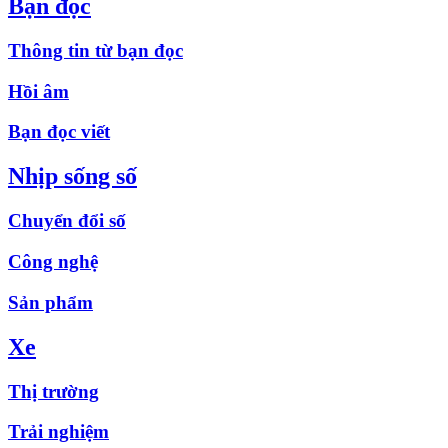
Bạn đọc
Thông tin từ bạn đọc
Hồi âm
Bạn đọc viết
Nhịp sống số
Chuyển đổi số
Công nghệ
Sản phẩm
Xe
Thị trường
Trải nghiệm