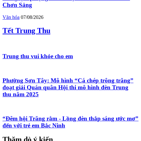
Chơn Sảng
Văn hóa
07/08/2026
Tết Trung Thu
Trung thu vui khỏe cho em
Phường Sơn Tây: Mô hình “Cá chép trông trăng”
đoạt giải Quán quân Hội thi mô hình đèn Trung
thu năm 2025
“Đêm hội Trăng rằm - Lồng đèn thắp sáng ước mơ”
đến với trẻ em Bắc Ninh
Thăm dò ý kiến