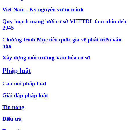
Việt Nam - Kỷ nguyên vươn mình
Quy hoạch mạng lưới cơ sở VHTTDL tầm nhìn đến
2045
Chương trình Mục tiêu quốc gia về phát triển văn
hóa
Xây dựng môi trường Văn hóa cơ sở
Pháp luật
Cầu nối pháp luật
Giải đáp pháp luật
Tin nóng
Điều tra