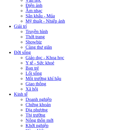
Văn học
Điện ảnh
Âm nhạc
Sân khấu - Múa
Mỹ thuật - Nhiếp ảnh
Giải trí
Truyền hình
Thời trang
Showbiz
Cùng thư giãn
Đời sống
Giáo dục - Khoa học
Y tế - Sức khoẻ
Bạn trẻ
Lối sống
Môi trường khí hậu
Giao thông
Xã hội
Kinh tế
Doanh nghiệp
Chứng khoán
Địa phương
Thị trường
Nông thôn mới
Khởi nghiệp