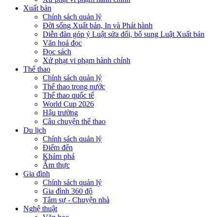
Xuất bản
Chính sách quản lý
Đời sống Xuất bản, In và Phát hành
Diễn đàn góp ý Luật sửa đổi, bổ sung Luật Xuất bản
Văn hoá đọc
Đọc sách
Xử phạt vi phạm hành chính
Thể thao
Chính sách quản lý
Thể thao trong nước
Thể thao quốc tế
World Cup 2026
Hậu trường
Câu chuyện thể thao
Du lịch
Chính sách quản lý
Điểm đến
Khám phá
Ẩm thực
Gia đình
Chính sách quản lý
Gia đình 360 độ
Tâm sự - Chuyện nhà
Nghệ thuật