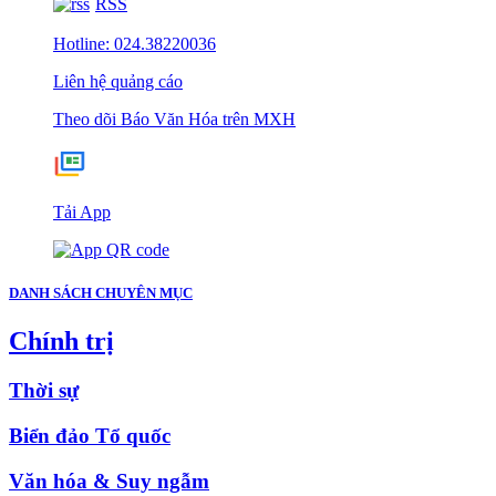
RSS
Hotline: 024.38220036
Liên hệ quảng cáo
Theo dõi Báo Văn Hóa trên MXH
Tải App
DANH SÁCH CHUYÊN MỤC
Chính trị
Thời sự
Biển đảo Tổ quốc
Văn hóa & Suy ngẫm