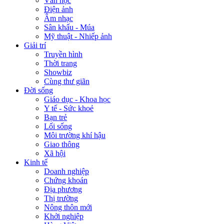
Văn học
Điện ảnh
Âm nhạc
Sân khấu - Múa
Mỹ thuật - Nhiếp ảnh
Giải trí
Truyền hình
Thời trang
Showbiz
Cùng thư giãn
Đời sống
Giáo dục - Khoa học
Y tế - Sức khoẻ
Bạn trẻ
Lối sống
Môi trường khí hậu
Giao thông
Xã hội
Kinh tế
Doanh nghiệp
Chứng khoán
Địa phương
Thị trường
Nông thôn mới
Khởi nghiệp