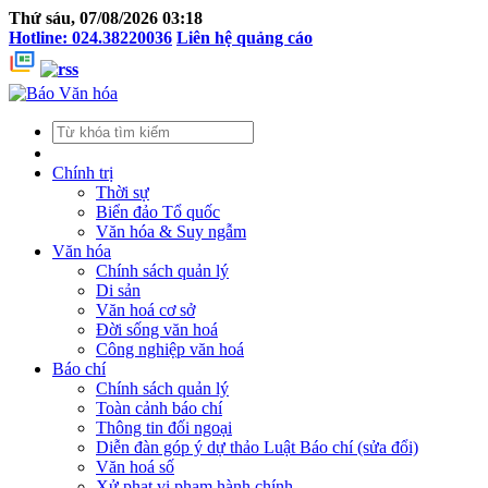
Thứ sáu, 07/08/2026 03:18
Hotline: 024.38220036
Liên hệ quảng cáo
Chính trị
Thời sự
Biển đảo Tổ quốc
Văn hóa & Suy ngẫm
Văn hóa
Chính sách quản lý
Di sản
Văn hoá cơ sở
Đời sống văn hoá
Công nghiệp văn hoá
Báo chí
Chính sách quản lý
Toàn cảnh báo chí
Thông tin đối ngoại
Diễn đàn góp ý dự thảo Luật Báo chí (sửa đổi)
Văn hoá số
Xử phạt vi phạm hành chính