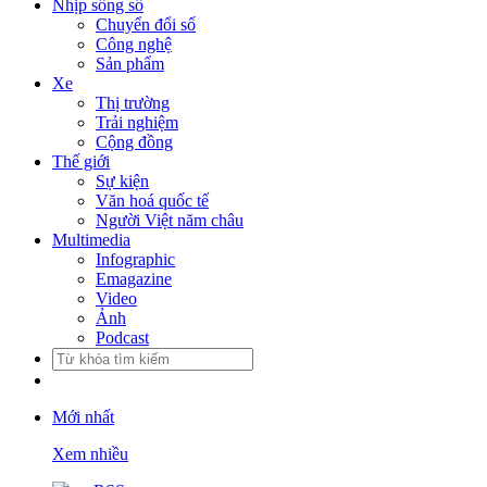
Nhịp sống số
Chuyển đổi số
Công nghệ
Sản phẩm
Xe
Thị trường
Trải nghiệm
Cộng đồng
Thế giới
Sự kiện
Văn hoá quốc tế
Người Việt năm châu
Multimedia
Infographic
Emagazine
Video
Ảnh
Podcast
Mới nhất
Xem nhiều