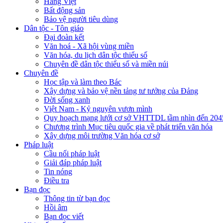
Hàng Việt
Bất động sản
Bảo vệ người tiêu dùng
Dân tộc - Tôn giáo
Đại đoàn kết
Văn hoá - Xã hội vùng miền
Văn hóa, du lịch dân tộc thiểu số
Chuyên đề dân tộc thiểu số và miền núi
Chuyên đề
Học tập và làm theo Bác
Xây dựng và bảo vệ nền tảng tư tưởng của Đảng
Đời sống xanh
Việt Nam - Kỷ nguyên vươn mình
Quy hoạch mạng lưới cơ sở VHTTDL tầm nhìn đến 204
Chương trình Mục tiêu quốc gia về phát triển văn hóa
Xây dựng môi trường Văn hóa cơ sở
Pháp luật
Cầu nối pháp luật
Giải đáp pháp luật
Tin nóng
Điều tra
Bạn đọc
Thông tin từ bạn đọc
Hồi âm
Bạn đọc viết