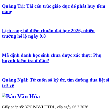
Quảng Trị: Tái cấu trúc giáo dục để phát huy tiềm
năng
Lịch công bố điểm chuẩn đại học 2026, nhiều
trường hé lộ ngày 9.8
Mã định danh học sinh chưa được xác thực: Phụ
huynh kiểm tra ở đâu?
Quảng Ngãi: Từ cuốn sổ ký ức, tìm đường đưa liệt sĩ
trở về
Giấy phép số: 37/GP-BVHTTDL, cấp ngày 06.3.2026