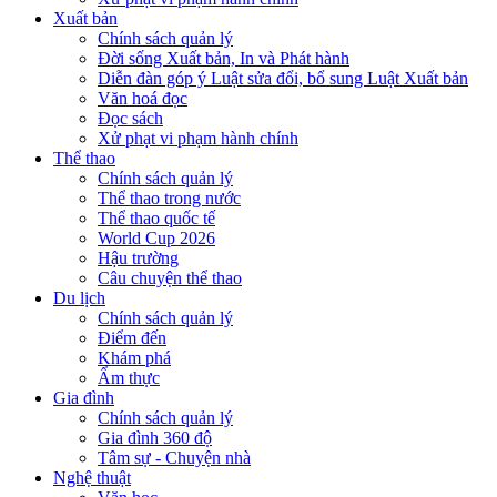
Xuất bản
Chính sách quản lý
Đời sống Xuất bản, In và Phát hành
Diễn đàn góp ý Luật sửa đổi, bổ sung Luật Xuất bản
Văn hoá đọc
Đọc sách
Xử phạt vi phạm hành chính
Thể thao
Chính sách quản lý
Thể thao trong nước
Thể thao quốc tế
World Cup 2026
Hậu trường
Câu chuyện thể thao
Du lịch
Chính sách quản lý
Điểm đến
Khám phá
Ẩm thực
Gia đình
Chính sách quản lý
Gia đình 360 độ
Tâm sự - Chuyện nhà
Nghệ thuật