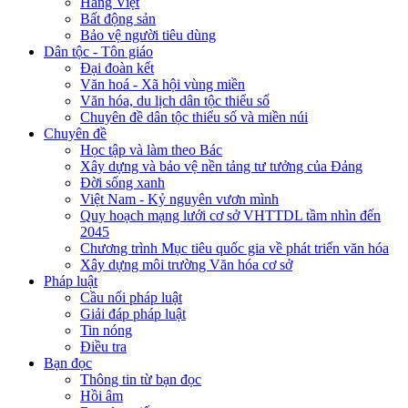
Hàng Việt
Bất động sản
Bảo vệ người tiêu dùng
Dân tộc - Tôn giáo
Đại đoàn kết
Văn hoá - Xã hội vùng miền
Văn hóa, du lịch dân tộc thiểu số
Chuyên đề dân tộc thiểu số và miền núi
Chuyên đề
Học tập và làm theo Bác
Xây dựng và bảo vệ nền tảng tư tưởng của Đảng
Đời sống xanh
Việt Nam - Kỷ nguyên vươn mình
Quy hoạch mạng lưới cơ sở VHTTDL tầm nhìn đến
2045
Chương trình Mục tiêu quốc gia về phát triển văn hóa
Xây dựng môi trường Văn hóa cơ sở
Pháp luật
Cầu nối pháp luật
Giải đáp pháp luật
Tin nóng
Điều tra
Bạn đọc
Thông tin từ bạn đọc
Hồi âm