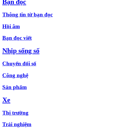
Bạn đọc
Thông tin từ bạn đọc
Hồi âm
Bạn đọc viết
Nhịp sống số
Chuyển đổi số
Công nghệ
Sản phẩm
Xe
Thị trường
Trải nghiệm