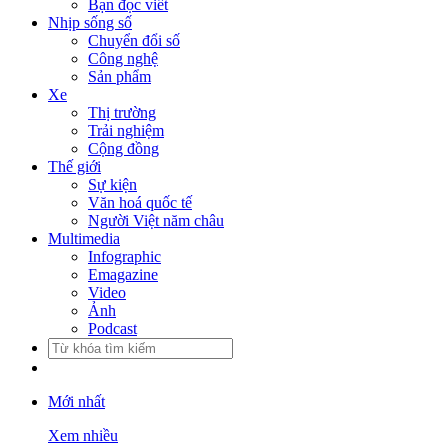
Bạn đọc viết
Nhịp sống số
Chuyển đổi số
Công nghệ
Sản phẩm
Xe
Thị trường
Trải nghiệm
Cộng đồng
Thế giới
Sự kiện
Văn hoá quốc tế
Người Việt năm châu
Multimedia
Infographic
Emagazine
Video
Ảnh
Podcast
Mới nhất
Xem nhiều