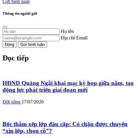
Gửi bình luận
Thông tin người gửi
Họ tên
Địa chỉ Email
Đóng
Gửi bình luận
Đọc tiếp
HĐND Quảng Ngãi khai mạc kỳ họp giữa năm, tạo
động lực phát triển giai đoạn mới
Đời sống
17/07/2026
Bốc thăm xếp lớp đầu cấp: Có chặn được chuyện
“xin lớp, chọn cô”?