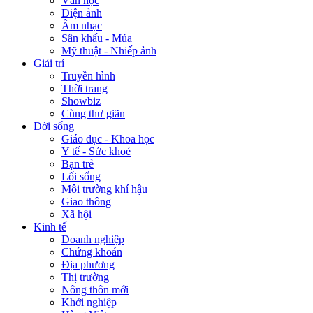
Văn học
Điện ảnh
Âm nhạc
Sân khấu - Múa
Mỹ thuật - Nhiếp ảnh
Giải trí
Truyền hình
Thời trang
Showbiz
Cùng thư giãn
Đời sống
Giáo dục - Khoa học
Y tế - Sức khoẻ
Bạn trẻ
Lối sống
Môi trường khí hậu
Giao thông
Xã hội
Kinh tế
Doanh nghiệp
Chứng khoán
Địa phương
Thị trường
Nông thôn mới
Khởi nghiệp