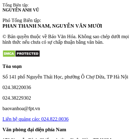
Tổng Biên tập:
NGUYỄN ANH VŨ
Phó Tổng Biên tập:
PHAN THANH NAM, NGUYỄN VĂN MƯỜI
© Bản quyền thuộc về Báo Văn Hóa. Không sao chép dưới mọi
hình thức nếu chưa có sự chấp thuận bằng văn bản.
Tòa soạn
Số 141 phố Nguyễn Thái Học, phường Ô Chợ Dừa, TP Hà Nội
024.38220036
024.38229302
baovanhoa@fpt.vn
Liên hệ quảng cáo: 024.822.0036
Văn phòng đại diện phía Nam