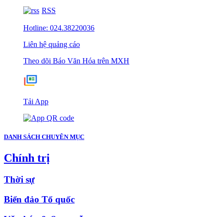
RSS
Hotline: 024.38220036
Liên hệ quảng cáo
Theo dõi Báo Văn Hóa trên MXH
Tải App
DANH SÁCH CHUYÊN MỤC
Chính trị
Thời sự
Biển đảo Tổ quốc