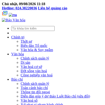
Chủ nhật, 09/08/2026 11:18
Hotline: 024.38220036
Liên hệ quảng cáo
Chính trị
Thời sự
Biển đảo Tổ quốc
Văn hóa & Suy ngẫm
Văn hóa
Chính sách quản lý
Di sản
Văn hoá cơ sở
Đời sống văn hoá
Công nghiệp văn hoá
Báo chí
Chính sách quản lý
Toàn cảnh báo chí
Thông tin đối ngoại
Diễn đàn góp ý dự thảo Luật Báo chí (sửa đổi)
Văn hoá số
Xử phạt vi phạm hành chính