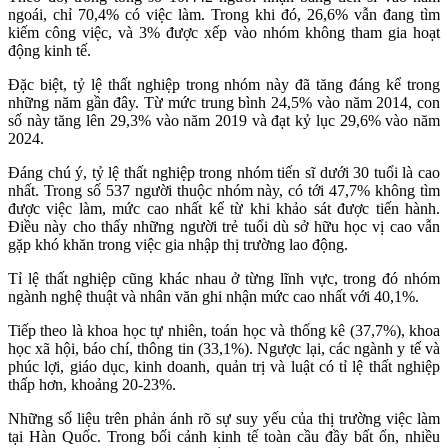
ngoái, chỉ 70,4% có việc làm. Trong khi đó, 26,6% vẫn đang tìm
kiếm công việc, và 3% được xếp vào nhóm không tham gia hoạt
động kinh tế.
Đặc biệt, tỷ lệ thất nghiệp trong nhóm này đã tăng đáng kể trong
những năm gần đây. Từ mức trung bình 24,5% vào năm 2014, con
số này tăng lên 29,3% vào năm 2019 và đạt kỷ lục 29,6% vào năm
2024.
Đáng chú ý, tỷ lệ thất nghiệp trong nhóm tiến sĩ dưới 30 tuổi là cao
nhất. Trong số 537 người thuộc nhóm này, có tới 47,7% không tìm
được việc làm, mức cao nhất kể từ khi khảo sát được tiến hành.
Điều này cho thấy những người trẻ tuổi dù sở hữu học vị cao vẫn
gặp khó khăn trong việc gia nhập thị trường lao động.
Tỉ lệ thất nghiệp cũng khác nhau ở từng lĩnh vực, trong đó nhóm
ngành nghệ thuật và nhân văn ghi nhận mức cao nhất với 40,1%.
Tiếp theo là khoa học tự nhiên, toán học và thống kê (37,7%), khoa
học xã hội, báo chí, thông tin (33,1%). Ngược lại, các ngành y tế và
phúc lợi, giáo dục, kinh doanh, quản trị và luật có tỉ lệ thất nghiệp
thấp hơn, khoảng 20-23%.
Những số liệu trên phản ánh rõ sự suy yếu của thị trường việc làm
tại Hàn Quốc. Trong bối cảnh kinh tế toàn cầu đầy bất ổn, nhiều