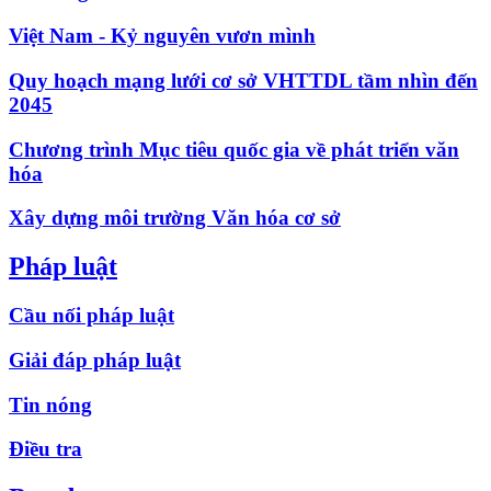
Việt Nam - Kỷ nguyên vươn mình
Quy hoạch mạng lưới cơ sở VHTTDL tầm nhìn đến
2045
Chương trình Mục tiêu quốc gia về phát triển văn
hóa
Xây dựng môi trường Văn hóa cơ sở
Pháp luật
Cầu nối pháp luật
Giải đáp pháp luật
Tin nóng
Điều tra