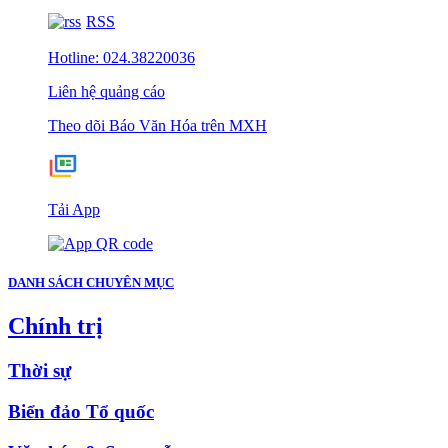
RSS
Hotline: 024.38220036
Liên hệ quảng cáo
Theo dõi Báo Văn Hóa trên MXH
Tải App
DANH SÁCH CHUYÊN MỤC
Chính trị
Thời sự
Biển đảo Tổ quốc