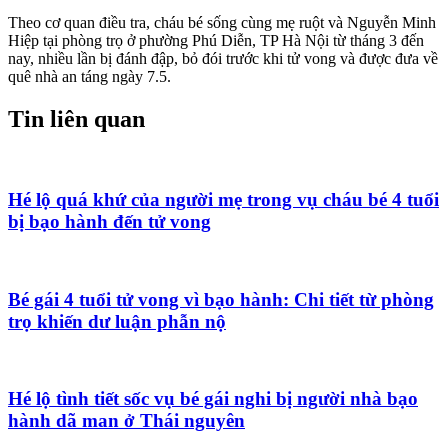
Theo cơ quan điều tra, cháu bé sống cùng mẹ ruột và Nguyễn Minh
Hiệp tại phòng trọ ở phường Phú Diễn, TP Hà Nội từ tháng 3 đến
nay, nhiều lần bị đánh đập, bỏ đói trước khi tử vong và được đưa về
quê nhà an táng ngày 7.5.
Tin liên quan
Hé lộ quá khứ của người mẹ trong vụ cháu bé 4 tuổi
bị bạo hành đến tử vong
Bé gái 4 tuổi tử vong vì bạo hành: Chi tiết từ phòng
trọ khiến dư luận phẫn nộ
Hé lộ tình tiết sốc vụ bé gái nghi bị người nhà bạo
hành dã man ở Thái nguyên