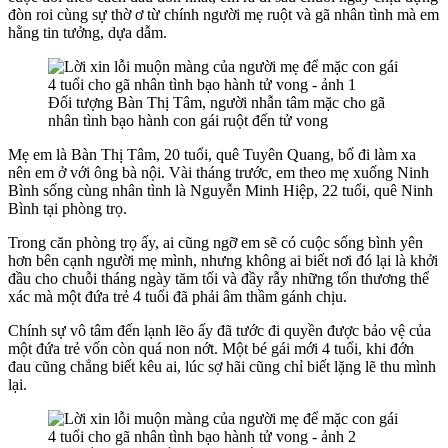
đòn roi cùng sự thờ ơ từ chính người mẹ ruột và gã nhân tình mà em
hằng tin tưởng, dựa dẫm.
Đối tượng Bàn Thị Tâm, người nhẫn tâm mặc cho gã
nhân tình bạo hành con gái ruột đến tử vong
Mẹ em là Bàn Thị Tâm, 20 tuổi, quê Tuyên Quang, bố đi làm xa
nên em ở với ông bà nội. Vài tháng trước, em theo mẹ xuống Ninh
Bình sống cùng nhân tình là Nguyễn Minh Hiệp, 22 tuổi, quê Ninh
Bình tại phòng trọ.
Trong căn phòng trọ ấy, ai cũng ngỡ em sẽ có cuộc sống bình yên
hơn bên cạnh người mẹ mình, nhưng không ai biết nơi đó lại là khởi
đầu cho chuỗi tháng ngày tăm tối và đầy rẫy những tổn thương thể
xác mà một đứa trẻ 4 tuổi đã phải âm thầm gánh chịu.
Chính sự vô tâm đến lạnh lẽo ấy đã tước đi quyền được bảo vệ của
một đứa trẻ vốn còn quá non nớt. Một bé gái mới 4 tuổi, khi đớn
đau cũng chẳng biết kêu ai, lúc sợ hãi cũng chỉ biết lặng lẽ thu mình
lại.