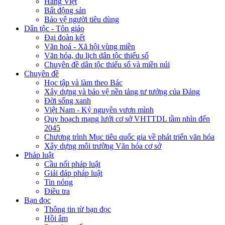
Hàng Việt
Bất động sản
Bảo vệ người tiêu dùng
Dân tộc - Tôn giáo
Đại đoàn kết
Văn hoá - Xã hội vùng miền
Văn hóa, du lịch dân tộc thiểu số
Chuyên đề dân tộc thiểu số và miền núi
Chuyên đề
Học tập và làm theo Bác
Xây dựng và bảo vệ nền tảng tư tưởng của Đảng
Đời sống xanh
Việt Nam - Kỷ nguyên vươn mình
Quy hoạch mạng lưới cơ sở VHTTDL tầm nhìn đến
2045
Chương trình Mục tiêu quốc gia về phát triển văn hóa
Xây dựng môi trường Văn hóa cơ sở
Pháp luật
Cầu nối pháp luật
Giải đáp pháp luật
Tin nóng
Điều tra
Bạn đọc
Thông tin từ bạn đọc
Hồi âm