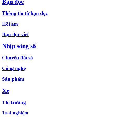
Bạn đọc
Thông tin từ bạn đọc
Hồi âm
Bạn đọc viết
Nhịp sống số
Chuyển đổi số
Công nghệ
Sản phẩm
Xe
Thị trường
Trải nghiệm