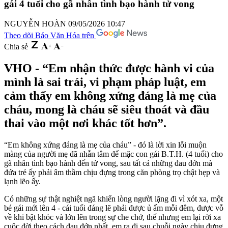
gái 4 tuổi cho gã nhân tình bạo hành tử vong
NGUYỄN HOÀN
09/05/2026 10:47
Theo dõi Báo Văn Hóa trên
Chia sẻ
VHO - “Em nhận thức được hành vi của
mình là sai trái, vi phạm pháp luật, em
cảm thấy em không xứng đáng là mẹ của
cháu, mong là cháu sẽ siêu thoát và đầu
thai vào một nơi khác tốt hơn”.
“Em không xứng đáng là mẹ của cháu” - đó là lời xin lỗi muộn
màng của người mẹ đã nhẫn tâm để mặc con gái B.T.H. (4 tuổi) cho
gã nhân tình bạo hành đến tử vong, sau tất cả những đau đớn mà
đứa trẻ ấy phải âm thầm chịu đựng trong căn phòng trọ chật hẹp và
lạnh lẽo ấy.
Có những sự thật nghiệt ngã khiến lòng người lặng đi vì xót xa, một
bé gái mới lên 4 - cái tuổi đáng lẽ phải được ủ ấm mỗi đêm, được vỗ
về khi bật khóc và lớn lên trong sự che chở, thế
nhưng em lại rời xa
cuộc đời theo cách đau đớn nhất, em ra đi sau chuỗi ngày chịu đựng