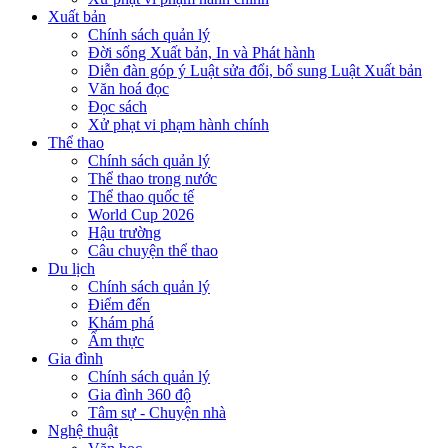
Xuất bản
Chính sách quản lý
Đời sống Xuất bản, In và Phát hành
Diễn đàn góp ý Luật sửa đổi, bổ sung Luật Xuất bản
Văn hoá đọc
Đọc sách
Xử phạt vi phạm hành chính
Thể thao
Chính sách quản lý
Thể thao trong nước
Thể thao quốc tế
World Cup 2026
Hậu trường
Câu chuyện thể thao
Du lịch
Chính sách quản lý
Điểm đến
Khám phá
Ẩm thực
Gia đình
Chính sách quản lý
Gia đình 360 độ
Tâm sự - Chuyện nhà
Nghệ thuật