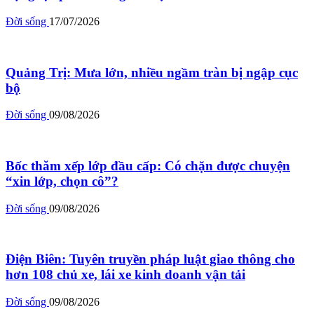
Đời sống
17/07/2026
Quảng Trị: Mưa lớn, nhiều ngầm tràn bị ngập cục
bộ
Đời sống
09/08/2026
Bốc thăm xếp lớp đầu cấp: Có chặn được chuyện
“xin lớp, chọn cô”?
Đời sống
09/08/2026
Điện Biên: Tuyên truyền pháp luật giao thông cho
hơn 108 chủ xe, lái xe kinh doanh vận tải
Đời sống
09/08/2026