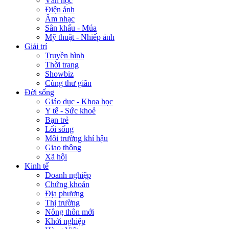
Văn học
Điện ảnh
Âm nhạc
Sân khấu - Múa
Mỹ thuật - Nhiếp ảnh
Giải trí
Truyền hình
Thời trang
Showbiz
Cùng thư giãn
Đời sống
Giáo dục - Khoa học
Y tế - Sức khoẻ
Bạn trẻ
Lối sống
Môi trường khí hậu
Giao thông
Xã hội
Kinh tế
Doanh nghiệp
Chứng khoán
Địa phương
Thị trường
Nông thôn mới
Khởi nghiệp