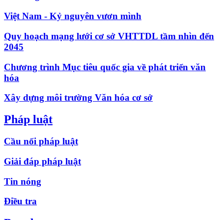
Việt Nam - Kỷ nguyên vươn mình
Quy hoạch mạng lưới cơ sở VHTTDL tầm nhìn đến
2045
Chương trình Mục tiêu quốc gia về phát triển văn
hóa
Xây dựng môi trường Văn hóa cơ sở
Pháp luật
Cầu nối pháp luật
Giải đáp pháp luật
Tin nóng
Điều tra