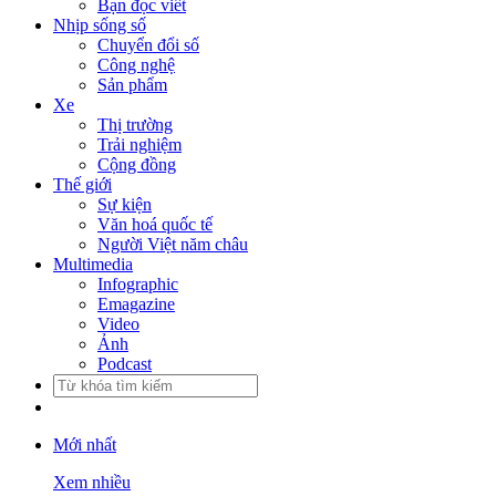
Bạn đọc viết
Nhịp sống số
Chuyển đổi số
Công nghệ
Sản phẩm
Xe
Thị trường
Trải nghiệm
Cộng đồng
Thế giới
Sự kiện
Văn hoá quốc tế
Người Việt năm châu
Multimedia
Infographic
Emagazine
Video
Ảnh
Podcast
Mới nhất
Xem nhiều