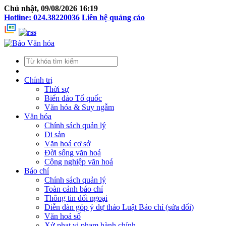
Chủ nhật, 09/08/2026 16:19
Hotline: 024.38220036
Liên hệ quảng cáo
Chính trị
Thời sự
Biển đảo Tổ quốc
Văn hóa & Suy ngẫm
Văn hóa
Chính sách quản lý
Di sản
Văn hoá cơ sở
Đời sống văn hoá
Công nghiệp văn hoá
Báo chí
Chính sách quản lý
Toàn cảnh báo chí
Thông tin đối ngoại
Diễn đàn góp ý dự thảo Luật Báo chí (sửa đổi)
Văn hoá số
Xử phạt vi phạm hành chính