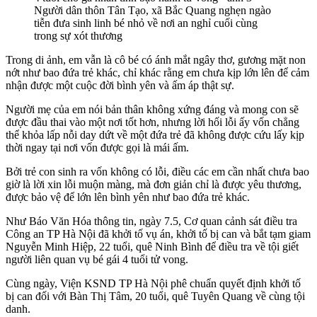
Người dân thôn Tân Tạo, xã Bắc Quang nghẹn ngào
tiễn đưa sinh linh bé nhỏ về nơi an nghỉ cuối cùng
trong sự xót thương
Trong di ảnh, em vẫn là cô bé có ánh mắt ngây thơ, gương mặt non
nớt như bao đứa trẻ khác, chỉ khác rằng em chưa kịp lớn lên để cảm
nhận được một cuộc đời bình yên và ấm áp thật sự.
Người mẹ của em nói bản thân không xứng đáng và mong con sẽ
được đầu thai vào một nơi tốt hơn, nhưng lời hối lỗi ấy vốn chẳng
thể khỏa lấp nỗi day dứt về một đứa trẻ đã không được cứu lấy kịp
thời ngay tại nơi vốn được gọi là mái ấm.
Bởi trẻ con sinh ra vốn không có lỗi, điều các em cần nhất chưa bao
giờ là lời xin lỗi muộn màng, mà đơn giản chỉ là được yêu thương,
được bảo vệ để lớn lên bình yên như bao đứa trẻ khác.
Như Báo Văn Hóa thông tin, ngày 7.5, Cơ quan cảnh sát điều tra
Công an TP Hà Nội đã khởi tố vụ án, khởi tố bị can và bắt tạm giam
Nguyễn Minh Hiệp, 22 tuổi, quê Ninh Bình để điều tra về tội giết
người liên quan vụ bé gái 4 tuổi tử vong.
Cùng ngày, Viện KSND TP Hà Nội phê chuẩn quyết định khởi tố
bị can đối với Bàn Thị Tâm, 20 tuổi, quê Tuyên Quang về cùng tội
danh.