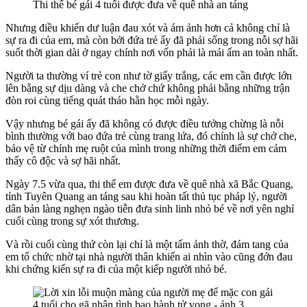
Thi thể bé gái 4 tuổi được đưa về quê nhà an táng
Nhưng điều khiến dư luận đau xót và ám ảnh hơn cả không chỉ là
sự ra đi của em, mà còn bởi đứa trẻ ấy đã phải sống trong nỗi sợ hãi
suốt thời gian dài ở ngay chính nơi vốn phải là mái ấm an toàn nhất.
Người ta thường ví trẻ con như tờ giấy trắng, các em cần được lớn
lên bằng sự dịu dàng và che chở chứ không phải bằng những trận
đòn roi cùng tiếng quát tháo hằn học mỗi ngày.
Vậy nhưng bé gái ấy đã không có được điều tưởng chừng là nỗi
bình thường với bao đứa trẻ cùng trang lứa, đó chính là sự chở che,
bảo vệ từ chính mẹ ruột của mình trong những thời điểm em cảm
thấy cô độc và sợ hãi nhất.
Ngày 7.5 vừa qua, thi thể em được đưa về quê nhà xã Bắc Quang,
tỉnh Tuyên Quang an táng sau khi hoàn tất thủ tục pháp lý, người
dân bản làng nghẹn ngào tiễn đưa sinh linh nhỏ bé về nơi yên nghỉ
cuối cùng trong sự xót thương.
Và rồi cuối cùng thứ còn lại chỉ là một tấm ảnh thờ, đám tang của
em tổ chức nhờ tại nhà người thân khiến ai nhìn vào cũng đớn đau
khi chứng kiến sự ra đi của một kiếp người nhỏ bé.