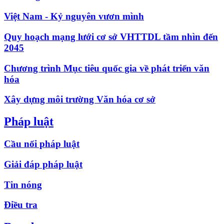
Việt Nam - Kỷ nguyên vươn mình
Quy hoạch mạng lưới cơ sở VHTTDL tầm nhìn đến
2045
Chương trình Mục tiêu quốc gia về phát triển văn
hóa
Xây dựng môi trường Văn hóa cơ sở
Pháp luật
Cầu nối pháp luật
Giải đáp pháp luật
Tin nóng
Điều tra