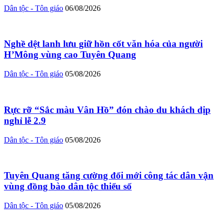
Dân tộc - Tôn giáo
06/08/2026
Nghề dệt lanh lưu giữ hồn cốt văn hóa của người
H’Mông vùng cao Tuyên Quang
Dân tộc - Tôn giáo
05/08/2026
Rực rỡ “Sắc màu Vân Hồ” đón chào du khách dịp
nghỉ lễ 2.9
Dân tộc - Tôn giáo
05/08/2026
Tuyên Quang tăng cường đổi mới công tác dân vận
vùng đồng bào dân tộc thiểu số
Dân tộc - Tôn giáo
05/08/2026