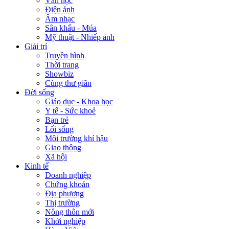
Văn học
Điện ảnh
Âm nhạc
Sân khấu - Múa
Mỹ thuật - Nhiếp ảnh
Giải trí
Truyền hình
Thời trang
Showbiz
Cùng thư giãn
Đời sống
Giáo dục - Khoa học
Y tế - Sức khoẻ
Bạn trẻ
Lối sống
Môi trường khí hậu
Giao thông
Xã hội
Kinh tế
Doanh nghiệp
Chứng khoán
Địa phương
Thị trường
Nông thôn mới
Khởi nghiệp