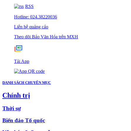
RSS
Hotline: 024.38220036
Liên hệ quảng cáo
Theo dõi Báo Văn Hóa trên MXH
Tải App
DANH SÁCH CHUYÊN MỤC
Chính trị
Thời sự
Biển đảo Tổ quốc