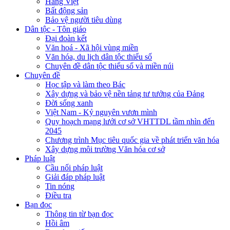
Hàng Việt
Bất động sản
Bảo vệ người tiêu dùng
Dân tộc - Tôn giáo
Đại đoàn kết
Văn hoá - Xã hội vùng miền
Văn hóa, du lịch dân tộc thiểu số
Chuyên đề dân tộc thiểu số và miền núi
Chuyên đề
Học tập và làm theo Bác
Xây dựng và bảo vệ nền tảng tư tưởng của Đảng
Đời sống xanh
Việt Nam - Kỷ nguyên vươn mình
Quy hoạch mạng lưới cơ sở VHTTDL tầm nhìn đến
2045
Chương trình Mục tiêu quốc gia về phát triển văn hóa
Xây dựng môi trường Văn hóa cơ sở
Pháp luật
Cầu nối pháp luật
Giải đáp pháp luật
Tin nóng
Điều tra
Bạn đọc
Thông tin từ bạn đọc
Hồi âm