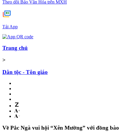
Theo dõi Báo Văn Hóa trên MXH
Tải App
Trang chủ
>
Dân tộc - Tôn giáo
Về Pắc Ngà vui hội “Xên Mường” với đồng bào