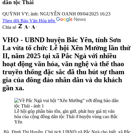
dân tộc Thái
QUỲNH VY; ảnh: NGUYỄN OANH
09/04/2025 16:23
Theo dõi Báo Văn Hóa trên
Chia sẻ
VHO - UBND huyện Bắc Yên, tỉnh Sơn
La vừa tổ chức Lễ hội Xên Mường lần thứ
II, năm 2025 tại xã Pắc Ngà với nhiều
hoạt động văn hóa, văn nghệ và thể thao
truyền thống đặc sắc đã thu hút sự tham
gia của đông đảo nhân dân và du khách
gần xa.
Lễ hội góp phần bảo tồn, gìn giữ, phát huy giá trị văn
hóa của cộng đồng dân tộc Thái ở huyện vùng cao Bắc
Yên
Bà Đinh Thị Huyền, Chủ tịch UBND xã Pắc Ngà cho biết, xã Pắc