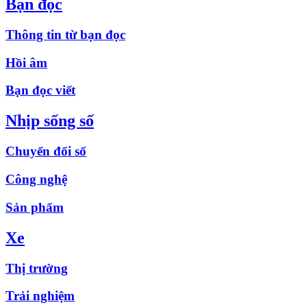
Bạn đọc
Thông tin từ bạn đọc
Hồi âm
Bạn đọc viết
Nhịp sống số
Chuyển đổi số
Công nghệ
Sản phẩm
Xe
Thị trường
Trải nghiệm