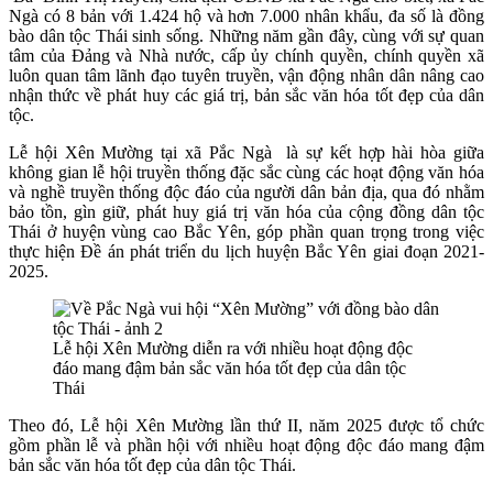
Ngà có 8 bản với 1.424 hộ và hơn 7.000 nhân khẩu, đa số là đồng
bào dân tộc Thái sinh sống. Những năm gần đây, cùng với sự quan
tâm của Đảng và Nhà nước, cấp ủy chính quyền, chính quyền xã
luôn quan tâm lãnh đạo tuyên truyền, vận động nhân dân nâng cao
nhận thức về phát huy các giá trị, bản sắc văn hóa tốt đẹp của dân
tộc.
Lễ hội Xên Mường tại
xã Pắc Ngà
là sự kết hợp hài hòa giữa
không gian lễ hội truyền thống đặc sắc cùng các hoạt động văn hóa
và nghề truyền thống độc đáo của người dân bản địa, qua đó nhằm
bảo tồn, gìn giữ, phát huy giá trị văn hóa của cộng đồng dân tộc
Thái ở huyện vùng cao Bắc Yên, góp phần quan trọng trong việc
t
hực hiện Đề án phát triển du lịch huyện Bắc Yên giai đoạn 2021-
2025.
Lễ hội Xên Mường diễn ra với nhiều hoạt động độc
đáo mang đậm bản sắc văn hóa tốt đẹp của dân tộc
Thái
Theo đó, Lễ hội Xên Mường lần thứ II, năm 2025
được tổ chức
gồm phần lễ và phần hội với nhiều hoạt động độc đáo mang đậm
bản sắc văn hóa tốt đẹp của dân tộc Thái.