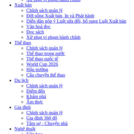
Xuất bản
Chính sách quản lý
Đời sống Xuất bản, In và Phát hành
Diễn đàn góp ý Luật sửa đổi, bổ sung Luật Xuất bản
Văn hoá đọc
Đọc sách
Xử phạt vi phạm hành chính
Thể thao
Chính sách quản lý
Thể thao trong nước
Thể thao quốc tế
World Cup 2026
Hậu trường
Câu chuyện thể thao
Du lịch
Chính sách quản lý
Điểm đến
Khám phá
Ẩm thực
Gia đình
Chính sách quản lý
Gia đình 360 độ
Tâm sự - Chuyện nhà
Nghệ thuật