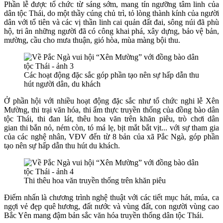
Phần lễ được tổ chức từ sáng sớm, mang tín ngưỡng tâm linh của
dân tộc Thái, do một thầy cúng chủ trì, tỏ lòng thành kính của người
dân với tổ tiên và các vị thần linh cai quản đất đai, sông núi đã phù
hộ, tri ân những người đã có công khai phá, xây dựng, bảo vệ bản,
mường, cầu cho mưa thuận, gió hòa, mùa màng bội thu.
Các hoạt động đặc sắc góp phần tạo nên sự hấp dẫn thu
hút người dân, du khách
Ở phần hội với nhiều hoạt động đặc sắc như tổ chức nghi lễ Xên
Mường,
thi trại văn hóa, thi ẩm thực
truyền thống của đồng bào dân
tộc Thái
,
thi đan lát, thêu hoa văn trên khăn piêu,
trò chơi dân
gian
thi bắn nỏ, ném còn, tó má lẹ,
bịt mắt bắt vịt... với sự tham gia
của các nghệ nhân, VĐV đến từ 8 bản của xã Pắc Ngà,
góp phần
tạo nên sự hấp dẫn thu hút du khách.
Thi thêu hoa văn truyền thống trên khăn piêu
Điếm nhấn là chương trình nghệ thuật với các tiết mục hát, múa, ca
ngợi vẻ đẹp quê hương, đất nước và vùng đất, con người vùng cao
Bắc Yên mang đậm bản sắc văn hóa truyền thống dân tộc Thái.