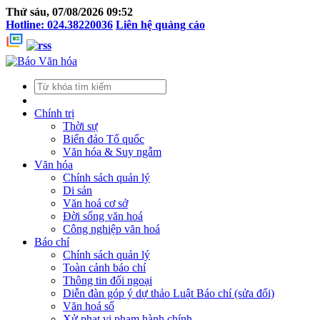
Thứ sáu, 07/08/2026 09:52
Hotline: 024.38220036
Liên hệ quảng cáo
Chính trị
Thời sự
Biển đảo Tổ quốc
Văn hóa & Suy ngẫm
Văn hóa
Chính sách quản lý
Di sản
Văn hoá cơ sở
Đời sống văn hoá
Công nghiệp văn hoá
Báo chí
Chính sách quản lý
Toàn cảnh báo chí
Thông tin đối ngoại
Diễn đàn góp ý dự thảo Luật Báo chí (sửa đổi)
Văn hoá số
Xử phạt vi phạm hành chính