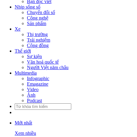
Bạn đọc viết
Nhịp sống số
Chuyển đổi số
Công nghệ
Sản phẩm
Xe
Thị trường
Trải nghiệm
Cộng đồng
Thế giới
Sự kiện
Văn hoá quốc tế
Người Việt năm châu
Multimedia
Infographic
Emagazine
Video
Ảnh
Podcast
Mới nhất
Xem nhiều