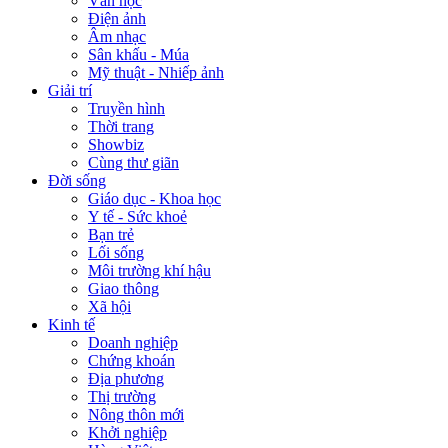
Văn học
Điện ảnh
Âm nhạc
Sân khấu - Múa
Mỹ thuật - Nhiếp ảnh
Giải trí
Truyền hình
Thời trang
Showbiz
Cùng thư giãn
Đời sống
Giáo dục - Khoa học
Y tế - Sức khoẻ
Bạn trẻ
Lối sống
Môi trường khí hậu
Giao thông
Xã hội
Kinh tế
Doanh nghiệp
Chứng khoán
Địa phương
Thị trường
Nông thôn mới
Khởi nghiệp