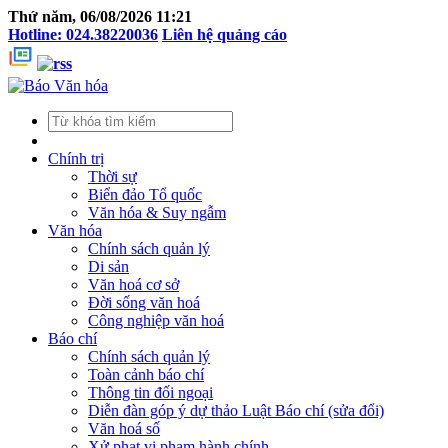
Thứ năm, 06/08/2026 11:21
Hotline: 024.38220036
Liên hệ quảng cáo
Chính trị
Thời sự
Biển đảo Tổ quốc
Văn hóa & Suy ngẫm
Văn hóa
Chính sách quản lý
Di sản
Văn hoá cơ sở
Đời sống văn hoá
Công nghiệp văn hoá
Báo chí
Chính sách quản lý
Toàn cảnh báo chí
Thông tin đối ngoại
Diễn đàn góp ý dự thảo Luật Báo chí (sửa đổi)
Văn hoá số
Xử phạt vi phạm hành chính