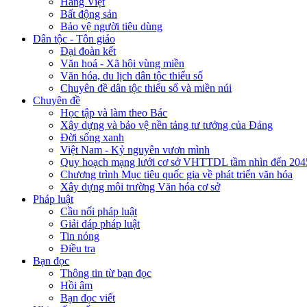
Hàng Việt
Bất động sản
Bảo vệ người tiêu dùng
Dân tộc - Tôn giáo
Đại đoàn kết
Văn hoá - Xã hội vùng miền
Văn hóa, du lịch dân tộc thiểu số
Chuyên đề dân tộc thiểu số và miền núi
Chuyên đề
Học tập và làm theo Bác
Xây dựng và bảo vệ nền tảng tư tưởng của Đảng
Đời sống xanh
Việt Nam - Kỷ nguyên vươn mình
Quy hoạch mạng lưới cơ sở VHTTDL tầm nhìn đến 204
Chương trình Mục tiêu quốc gia về phát triển văn hóa
Xây dựng môi trường Văn hóa cơ sở
Pháp luật
Cầu nối pháp luật
Giải đáp pháp luật
Tin nóng
Điều tra
Bạn đọc
Thông tin từ bạn đọc
Hồi âm
Bạn đọc viết