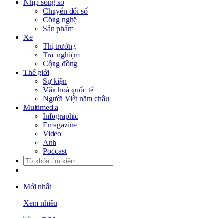
Nhịp sống số
Chuyển đổi số
Công nghệ
Sản phẩm
Xe
Thị trường
Trải nghiệm
Cộng đồng
Thế giới
Sự kiện
Văn hoá quốc tế
Người Việt năm châu
Multimedia
Infographic
Emagazine
Video
Ảnh
Podcast
Mới nhất
Xem nhiều