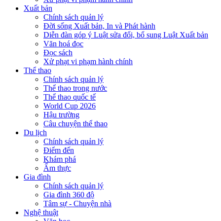
Xuất bản
Chính sách quản lý
Đời sống Xuất bản, In và Phát hành
Diễn đàn góp ý Luật sửa đổi, bổ sung Luật Xuất bản
Văn hoá đọc
Đọc sách
Xử phạt vi phạm hành chính
Thể thao
Chính sách quản lý
Thể thao trong nước
Thể thao quốc tế
World Cup 2026
Hậu trường
Câu chuyện thể thao
Du lịch
Chính sách quản lý
Điểm đến
Khám phá
Ẩm thực
Gia đình
Chính sách quản lý
Gia đình 360 độ
Tâm sự - Chuyện nhà
Nghệ thuật