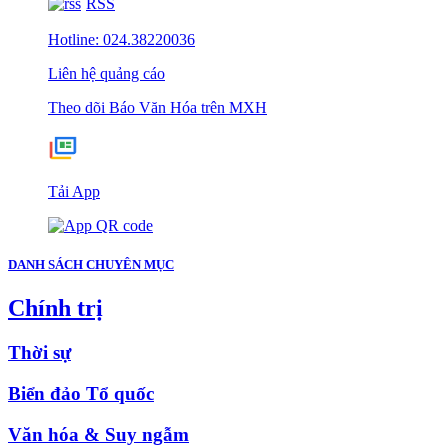
RSS
Hotline: 024.38220036
Liên hệ quảng cáo
Theo dõi Báo Văn Hóa trên MXH
Tải App
DANH SÁCH CHUYÊN MỤC
Chính trị
Thời sự
Biển đảo Tổ quốc
Văn hóa & Suy ngẫm