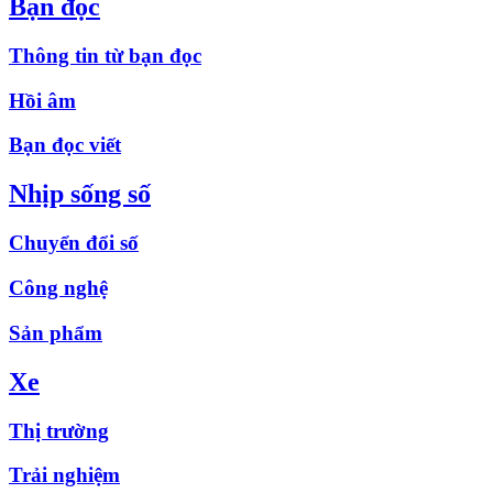
Bạn đọc
Thông tin từ bạn đọc
Hồi âm
Bạn đọc viết
Nhịp sống số
Chuyển đổi số
Công nghệ
Sản phẩm
Xe
Thị trường
Trải nghiệm