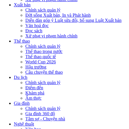
Xuất bản
Chính sách quản lý
Đời sống Xuất bản, In và Phát hành
Diễn đàn góp ý Luật sửa đổi, bổ sung Luật Xuất bản
Văn hoá đọc
Đọc sách
Xử phạt vi phạm hành chính
Thể thao
Chính sách quản lý
Thể thao trong nước
Thể thao quốc tế
World Cup 2026
Hậu trường
Câu chuyện thể thao
Du lịch
Chính sách quản lý
Điểm đến
Khám phá
Ẩm thực
Gia đình
Chính sách quản lý
Gia đình 360 độ
Tâm sự - Chuyện nhà
Nghệ thuật