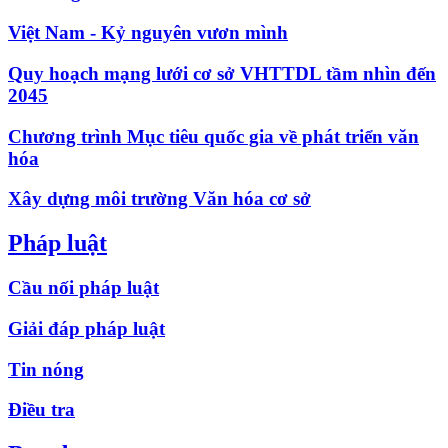
Việt Nam - Kỷ nguyên vươn mình
Quy hoạch mạng lưới cơ sở VHTTDL tầm nhìn đến
2045
Chương trình Mục tiêu quốc gia về phát triển văn
hóa
Xây dựng môi trường Văn hóa cơ sở
Pháp luật
Cầu nối pháp luật
Giải đáp pháp luật
Tin nóng
Điều tra