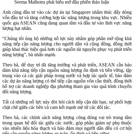
Seema Malhotra phát biểu mở đầu phiên thảo luận
Anh cũng đầu tư vào các dự án tại Singapore nhằm thúc đẩy dòng
vốn đầu tư và tăng cường hợp tác năng lượng trong khu vực. Nhiều
quốc gia ASEAN cũng đang quan tâm và đầu tư vào lĩnh vực năng
lượng hạt nhân.
“Chúng tôi ủng hộ những nỗ lực này nhằm góp phần mở rộng khả
năng tiếp cận năng lượng cho người dân và cộng đồng, đồng thời
giúp khai thác hiệu quả hơn các nguồn tài nguyên phục vụ phát triển
năng lượng”, bà nhấn mạnh.
Theo bà, để duy trì đà tăng trưởng và phát triển, ASEAN cần bảo
đảm khả năng tiếp cận nguồn năng lượng ổn định và bền vững, tập
trung vào cả các giải pháp trong nước và hợp tác quốc tế, bảo đảm
các dự án năng lượng có thể tiếp cận nguồn vốn cần thiết, đồng thời
hỗ trợ các doanh nghiệp địa phương tham gia vào quá trình chuyển
đổi năng lượng.
Tất cả những nỗ lực này đòi hỏi cách tiếp cận dài hạn, sự phối hợp
chặt chẽ giữa các bên và cam kết mạnh mẽ từ các đối tác.
Theo bà, các chính sách năng lượng cũng đóng vai trò trung tâm
trong quan hệ đối tác giữa các nước, góp phần giảm sự phụ thuộc
vào nhiên liệu hóa thạch và bảo đảm mọi người dân đều có cơ hội
tiếp cận nguồn năng lượng an toàn, ổn định và bền vững.