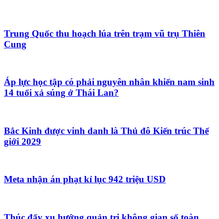
Trung Quốc thu hoạch lúa trên trạm vũ trụ Thiên
Cung
Áp lực học tập có phải nguyên nhân khiến nam sinh
14 tuổi xả súng ở Thái Lan?
Bắc Kinh được vinh danh là Thủ đô Kiến trúc Thế
giới 2029
Meta nhận án phạt kỉ lục 942 triệu USD
Thúc đẩy xu hướng quản trị không gian số toàn