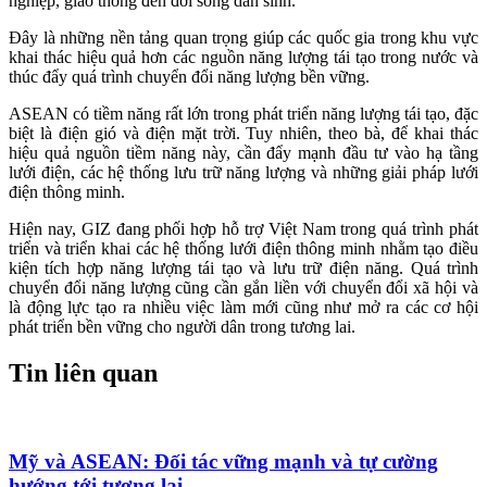
nghiệp, giao thông đến đời sống dân sinh.
Đây là những nền tảng quan trọng giúp các quốc gia trong khu vực
khai thác hiệu quả hơn các nguồn năng lượng tái tạo trong nước và
thúc đẩy quá trình chuyển đổi năng lượng bền vững.
ASEAN có tiềm năng rất lớn trong phát triển năng lượng tái tạo, đặc
biệt là điện gió và điện mặt trời. Tuy nhiên, theo bà, để khai thác
hiệu quả nguồn tiềm năng này, cần đẩy mạnh đầu tư vào hạ tầng
lưới điện, các hệ thống lưu trữ năng lượng và những giải pháp lưới
điện thông minh.
Hiện nay, GIZ đang phối hợp hỗ trợ Việt Nam trong quá trình phát
triển và triển khai các hệ thống lưới điện thông minh nhằm tạo điều
kiện tích hợp năng lượng tái tạo và lưu trữ điện năng. Quá trình
chuyển đổi năng lượng cũng cần gắn liền với chuyển đổi xã hội và
là động lực tạo ra nhiều việc làm mới cũng như mở ra các cơ hội
phát triển bền vững cho người dân trong tương lai.
Tin liên quan
Mỹ và ASEAN: Đối tác vững mạnh và tự cường
hướng tới tương lai