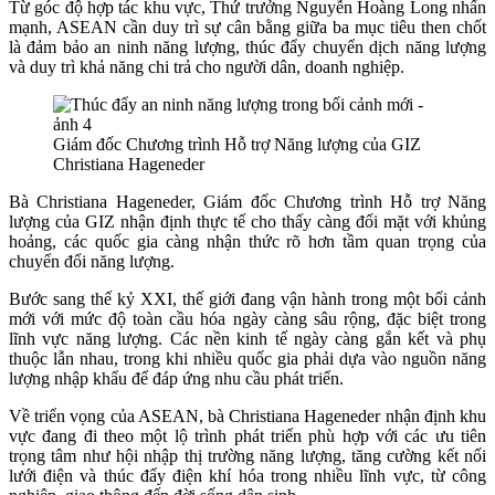
Từ góc độ hợp tác khu vực, Thứ trưởng Nguyễn Hoàng Long nhấn
mạnh, ASEAN cần duy trì sự cân bằng giữa ba mục tiêu then chốt
là đảm bảo an ninh năng lượng, thúc đẩy chuyển dịch năng lượng
và duy trì khả năng chi trả cho người dân, doanh nghiệp.
Giám đốc Chương trình Hỗ trợ Năng lượng của GIZ
Christiana Hageneder
Bà Christiana Hageneder, Giám đốc Chương trình Hỗ trợ Năng
lượng của GIZ nhận định t
hực tế cho thấy càng đối mặt với khủng
hoảng, các quốc gia càng nhận thức rõ hơn tầm quan trọng của
chuyển đổi năng lượng.
Bước sang thế kỷ XXI, thế giới đang vận hành trong một bối cảnh
mới với mức độ toàn cầu hóa ngày càng sâu rộng, đặc biệt trong
lĩnh vực năng lượng. Các nền kinh tế ngày càng gắn kết và phụ
thuộc lẫn nhau, trong khi nhiều quốc gia phải dựa vào nguồn năng
lượng nhập khẩu để đáp ứng nhu cầu phát triển.
Về triển vọng của ASEAN, bà
Christiana Hageneder
nhận định khu
vực đang đi theo một lộ trình phát triển phù hợp với các ưu tiên
trọng tâm như hội nhập thị trường năng lượng, tăng cường kết nối
lưới điện và thúc đẩy điện khí hóa trong nhiều lĩnh vực, từ công