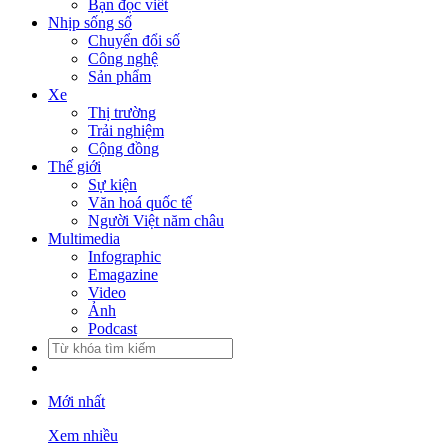
Bạn đọc viết
Nhịp sống số
Chuyển đổi số
Công nghệ
Sản phẩm
Xe
Thị trường
Trải nghiệm
Cộng đồng
Thế giới
Sự kiện
Văn hoá quốc tế
Người Việt năm châu
Multimedia
Infographic
Emagazine
Video
Ảnh
Podcast
Mới nhất
Xem nhiều