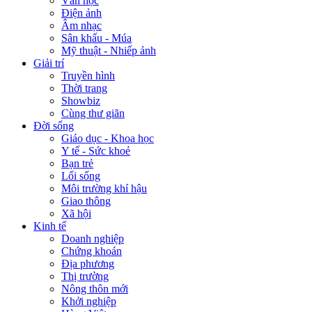
Văn học
Điện ảnh
Âm nhạc
Sân khấu - Múa
Mỹ thuật - Nhiếp ảnh
Giải trí
Truyền hình
Thời trang
Showbiz
Cùng thư giãn
Đời sống
Giáo dục - Khoa học
Y tế - Sức khoẻ
Bạn trẻ
Lối sống
Môi trường khí hậu
Giao thông
Xã hội
Kinh tế
Doanh nghiệp
Chứng khoán
Địa phương
Thị trường
Nông thôn mới
Khởi nghiệp