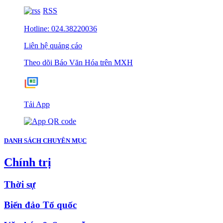
RSS
Hotline: 024.38220036
Liên hệ quảng cáo
Theo dõi Báo Văn Hóa trên MXH
Tải App
DANH SÁCH CHUYÊN MỤC
Chính trị
Thời sự
Biển đảo Tổ quốc