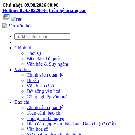
Chủ nhật, 09/08/2026 00:08
Hotline: 024.38220036
Liên hệ quảng cáo
Chính trị
Thời sự
Biển đảo Tổ quốc
Văn hóa & Suy ngẫm
Văn hóa
Chính sách quản lý
Di sản
Văn hoá cơ sở
Đời sống văn hoá
Công nghiệp văn hoá
Báo chí
Chính sách quản lý
Toàn cảnh báo chí
Thông tin đối ngoại
Diễn đàn góp ý dự thảo Luật Báo chí (sửa đổi)
Văn hoá số
Xử phạt vi phạm hành chính