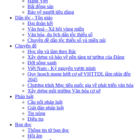
Hàng Việt
Bất động sản
Bảo vệ người tiêu dùng
Dân tộc - Tôn giáo
Đại đoàn kết
Văn hoá - Xã hội vùng miền
Văn hóa, du lịch dân tộc thiểu số
Chuyên đề dân tộc thiểu số và miền núi
Chuyên đề
Học tập và làm theo Bác
Xây dựng và bảo vệ nền tảng tư tưởng của Đảng
Đời sống xanh
Việt Nam - Kỷ nguyên vươn mình
Quy hoạch mạng lưới cơ sở VHTTDL tầm nhìn đến
2045
Chương trình Mục tiêu quốc gia về phát triển văn hóa
Xây dựng môi trường Văn hóa cơ sở
Pháp luật
Cầu nối pháp luật
Giải đáp pháp luật
Tin nóng
Điều tra
Bạn đọc
Thông tin từ bạn đọc
Hồi âm