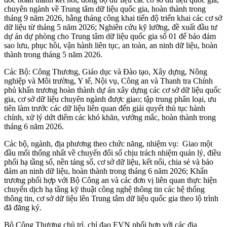
chuyên ngành về Trung tâm dữ liệu quốc gia, hoàn thành trong
tháng 9 năm 2026, hằng tháng công khai tiến độ triển khai các cơ sở
dữ liệu từ tháng 5 năm 2026; Nghiên cứu kỹ lưỡng, đề xuất đầu tư
dự án dự phòng cho Trung tâm dữ liệu quốc gia số 01 để bảo đảm
sao lưu, phục hồi, vận hành liên tục, an toàn, an ninh dữ liệu, hoàn
thành trong tháng 5 năm 2026.
Các Bộ: Công Thương, Giáo dục và Đào tạo, Xây dựng, Nông
nghiệp và Môi trường, Y tế, Nội vụ, Công an và Thanh tra Chính
phủ khẩn trương hoàn thành dự án xây dựng các cơ sở dữ liệu quốc
gia, cơ sở dữ liệu chuyên ngành được giao; tập trung phân loại, ưu
tiên làm trước các dữ liệu liên quan đến giải quyết thủ tục hành
chính, xử lý dứt điểm các khó khăn, vướng mắc, hoàn thành trong
tháng 6 năm 2026.
Các bộ, ngành, địa phương theo chức năng, nhiệm vụ: Giao một
đầu mối thống nhất về chuyển đổi số chịu trách nhiệm quản lý, điều
phối hạ tầng số, nền tảng số, cơ sở dữ liệu, kết nối, chia sẻ và bảo
đảm an ninh dữ liệu, hoàn thành trong tháng 6 năm 2026; Khẩn
trương phối hợp với Bộ Công an và các đơn vị liên quan thực hiện
chuyển dịch hạ tầng kỹ thuật công nghệ thông tin các hệ thống
thông tin, cơ sở dữ liệu lên Trung tâm dữ liệu quốc gia theo lộ trình
đã đăng ký.
Bộ Công Thương chủ trì, chỉ đạo EVN phối hợp với các địa