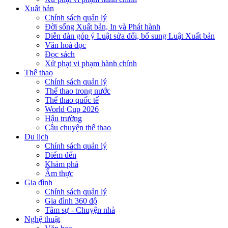
Xuất bản
Chính sách quản lý
Đời sống Xuất bản, In và Phát hành
Diễn đàn góp ý Luật sửa đổi, bổ sung Luật Xuất bản
Văn hoá đọc
Đọc sách
Xử phạt vi phạm hành chính
Thể thao
Chính sách quản lý
Thể thao trong nước
Thể thao quốc tế
World Cup 2026
Hậu trường
Câu chuyện thể thao
Du lịch
Chính sách quản lý
Điểm đến
Khám phá
Ẩm thực
Gia đình
Chính sách quản lý
Gia đình 360 độ
Tâm sự - Chuyện nhà
Nghệ thuật