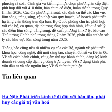
phương rà soát, đánh giá và kiến nghị lựa chọn phương án cấp điện
phù hợp đối với 410 thôn, bản chưa có điện, hoàn thành trong Quý
II năm 2026. Các địa phương rà soát, xác định cụ thể các khu vực
lõm sóng, trắng sóng, cập nhật vào quy hoạch, kế hoạch phát triển
hạ tầng viễn thông trên địa bàn. Bộ Quốc phòng chủ trì, phối hợp
với các bộ, cơ quan, địa phương tổng hợp tình hình, kết quả xử lý
các điểm lõm sóng, trắng sóng, đề xuất phương án xử lý, báo cáo
Thủ tướng Chính phủ trong tháng 7 năm 2026, phấn đấu cơ bản xử
lý các khu vực lõm sóng trong năm 2026.
Thông báo cũng nêu rõ nhiệm vụ của các Bộ, ngành về phát triển
khoa học, công nghệ, đổi mới sáng tạo, chuyển đổi số và Đề án 06;
Về cải cách hành chính, cắt giảm thủ tục hành chính, đăng ký kinh
doanh và cung cấp dịch vụ công trực tuyến; Về sử dụng kinh phí,
vốn đầu tư và các nguồn lực; Về tổ chức thực hiện.
Tin liên quan
Hà Nội: Phát triển kinh tế đi đôi với bảo tồn, phát
huy các giá trị văn hoá