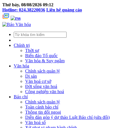
Thứ bảy, 08/08/2026 09:12
Hotline: 024.38220036
Liên hệ quảng cáo
Chính trị
Thời sự
Biển đảo Tổ quốc
Văn hóa & Suy ngẫm
Văn hóa
Chính sách quản lý
Di sản
Văn hoá cơ sở
Đời sống văn hoá
Công nghiệp văn hoá
Báo chí
Chính sách quản lý
Toàn cảnh báo chí
Thông tin đối ngoại
Diễn đàn góp ý dự thảo Luật Báo chí (sửa đổi)
Văn hoá số
Xử phạt vi phạm hành chính