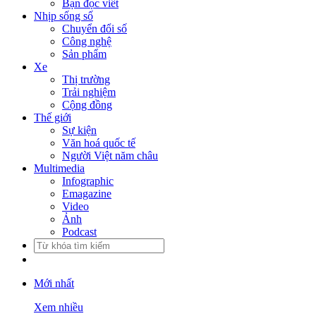
Bạn đọc viết
Nhịp sống số
Chuyển đổi số
Công nghệ
Sản phẩm
Xe
Thị trường
Trải nghiệm
Cộng đồng
Thế giới
Sự kiện
Văn hoá quốc tế
Người Việt năm châu
Multimedia
Infographic
Emagazine
Video
Ảnh
Podcast
Mới nhất
Xem nhiều