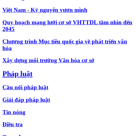
Việt Nam - Kỷ nguyên vươn mình
Quy hoạch mạng lưới cơ sở VHTTDL tầm nhìn đến
2045
Chương trình Mục tiêu quốc gia về phát triển văn
hóa
Xây dựng môi trường Văn hóa cơ sở
Pháp luật
Cầu nối pháp luật
Giải đáp pháp luật
Tin nóng
Điều tra