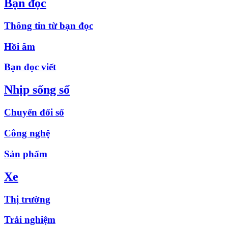
Bạn đọc
Thông tin từ bạn đọc
Hồi âm
Bạn đọc viết
Nhịp sống số
Chuyển đổi số
Công nghệ
Sản phẩm
Xe
Thị trường
Trải nghiệm