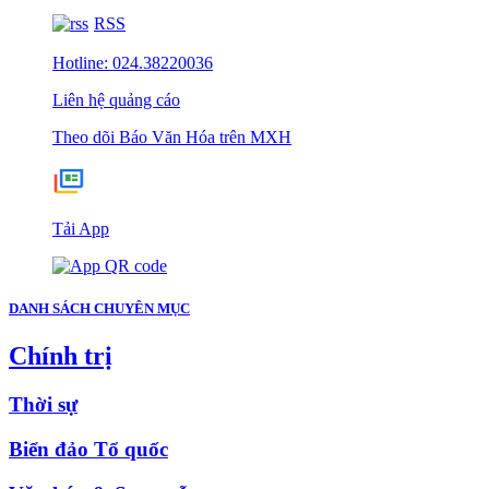
RSS
Hotline: 024.38220036
Liên hệ quảng cáo
Theo dõi Báo Văn Hóa trên MXH
Tải App
DANH SÁCH CHUYÊN MỤC
Chính trị
Thời sự
Biển đảo Tổ quốc