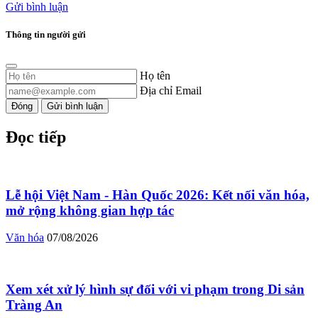
Gửi bình luận
Thông tin người gửi
Họ tên
Địa chỉ Email
Đóng
Gửi bình luận
Đọc tiếp
Lễ hội Việt Nam - Hàn Quốc 2026: Kết nối văn hóa,
mở rộng không gian hợp tác
Văn hóa
07/08/2026
Xem xét xử lý hình sự đối với vi phạm trong Di sản
Tràng An