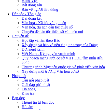
Hàng Việt
Bất động sản
Bảo vệ người tiêu dùng
Dân tộc - Tôn giáo
Đại đoàn kết
Văn hoá - Xã hội vùng miền
Văn hóa, du lịch dân tộc thiểu số
Chuyên đề dân tộc thiểu số và miền núi
Chuyên đề
Học tập và làm theo Bác
Xây dựng và bảo vệ nền tảng tư tưởng của Đảng
Đời sống xanh
Việt Nam - Kỷ nguyên vươn mình
Quy hoạch mạng lưới cơ sở VHTTDL tầm nhìn đến
2045
Chương trình Mục tiêu quốc gia về phát triển văn hóa
Xây dựng môi trường Văn hóa cơ sở
Pháp luật
Cầu nối pháp luật
Giải đáp pháp luật
Tin nóng
Điều tra
Bạn đọc
Thông tin từ bạn đọc
Hồi âm