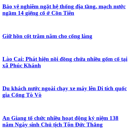
đặt vé máy bay
Bảo vệ nghiêm ngặt hệ thống địa tầng, mạch nước
ngầm 14 giếng cổ ở Cồn Tiên
Vinhomes hạ long xanh
Vé Du Thuyền
Giữ hồn cốt trăm năm cho cổng làng
Lào Cai: Phát hiện nồi đồng chứa nhiều gốm cổ tại
xã Phúc Khánh
Du khách nước ngoài chạy xe máy lên Di tích quốc
gia Cổng Tò Vò
An Giang tổ chức nhiều hoạt động kỷ niệm 138
năm Ngày sinh Chủ tịch Tôn Đức Thắng