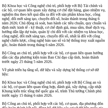
Bộ Khoa học và Công nghệ chủ trì, phối hợp với Bộ Tài chính và
các bộ, cơ quan liên quan xây dựng cơ chế đặt hàng, giao nhiệm vụ,
nghiệm thu theo kết quả đầu ra đối với sản phẩm khoa học, công
nghệ, đổi mới sáng tạo, chuyển đổi số, hoàn thành trong tháng 6
năm 2026; Chủ động rà soát, ban hành các tiêu chuẩn, quy chuẩn và
định mức kinh tế - kỹ thuật, cơ chế định giá, mua sắm, thuê dịch vụ,
hướng dẫn lập dự toán, quản lý chi đối với các nhiệm vụ khoa học,
công nghệ, đổi mới sáng tạo, chuyển đổi số, nhất là đối với công
nghệ chiến lược, công nghệ bản sao số và hệ thống truy xuất nguồn
gốc, hoàn thành trong tháng 6 năm 2026.
Bộ Công an chủ trì, phối hợp với các bộ, cơ quan liên quan hướng
dẫn các địa phương kiện toàn Ban Chỉ đạo cấp tỉnh, hoàn thành
trước ngày 25 tháng 5 năm 2026.
Về phát triển hạ tầng số, dữ liệu và xây dựng hệ thống cơ sở dữ
liệu:
Bộ Khoa học và Công nghệ chủ trì, phối hợp với Bộ Công an và
các bộ, cơ quan liên quan tổng hợp, đánh giá, xây dựng, cập nhật
Khung kiến trúc tổng thể quốc gia số, trình Thủ tướng Chính phủ
trước ngày 15 tháng 6 năm 2026.
Bộ Công an chủ trì, phối hợp với các bộ, cơ quan, địa phương đôn
đốc hoàn thành kết nối, đồng bộ dữ liệu các cơ sở dữ liệu quốc gia,