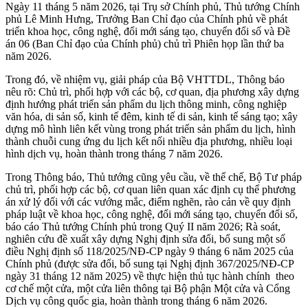
Ngày 11 tháng 5 năm 2026, tại Trụ sở Chính phủ, Thủ tướng Chính
phủ Lê Minh Hưng, Trưởng Ban Chỉ đạo của Chính phủ về phát
triển khoa học, công nghệ, đổi mới sáng tạo, chuyển đổi số và Đề
án 06 (Ban Chỉ đạo của Chính phủ) chủ trì Phiên họp lần thứ ba
năm 2026.
Trong đó, về nhiệm vụ, giải pháp của Bộ VHTTDL, Thông báo
nêu rõ: Chủ trì, phối hợp với các bộ, cơ quan, địa phương xây dựng
định hướng phát triển sản phẩm du lịch thông minh, công nghiệp
văn hóa, di sản số, kinh tế đêm, kinh tế di sản, kinh tế sáng tạo; xây
dựng mô hình liên kết vùng trong phát triển sản phẩm du lịch, hình
thành chuỗi cung ứng du lịch kết nối nhiều địa phương, nhiều loại
hình dịch vụ, hoàn thành trong tháng 7 năm 2026.
Trong Thông báo, Thủ tướng cũng yêu cầu, về thể chế, Bộ Tư pháp
chủ trì, phối hợp các bộ, cơ quan liên quan xác định cụ thể phương
án xử lý đối với các vướng mắc, điểm nghẽn, rào cản về quy định
pháp luật về khoa học, công nghệ, đổi mới sáng tạo, chuyển đổi số,
báo cáo Thủ tướng Chính phủ trong Quý II năm 2026; Rà soát,
nghiên cứu đề xuất xây dựng Nghị định sửa đổi, bổ sung một số
điều Nghị định số 118/2025/NĐ-CP ngày 9 tháng 6 năm 2025 của
Chính phủ (được sửa đổi, bổ sung tại Nghị định 367/2025/NĐ-CP
ngày 31 tháng 12 năm 2025) về thực hiện thủ tục hành chính theo
cơ chế một cửa, một cửa liên thông tại Bộ phận Một cửa và Cổng
Dịch vụ công quốc gia, hoàn thành trong tháng 6 năm 2026.