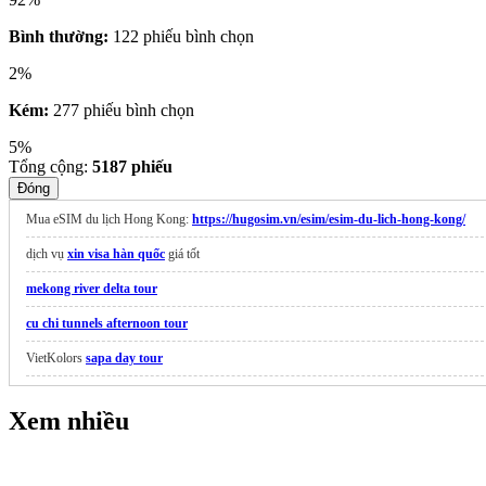
Bình thường:
122 phiếu bình chọn
2%
Kém:
277 phiếu bình chọn
5%
Tổng cộng:
5187
phiếu
Đóng
Mua eSIM du lịch Hong Kong:
https://hugosim.vn/esim/esim-du-lich-hong-kong/
dịch vụ
xin visa hàn quốc
giá tốt
mekong river delta tour
cu chi tunnels afternoon tour
VietKolors
sapa day tour
Check in
Mũi Cực Đông
Việt Nam
Xem nhiều
máy phân tích nước thải hanna
Website cắm trại
nghiencamtrai