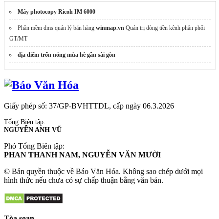
Máy photocopy Ricoh IM 6000
Phần mềm dms quản lý bán hàng
winmap.vn
Quản trị dòng tiền kênh phân phối
GT/MT
địa điểm trốn nóng mùa hè gần sài gòn
Giấy phép số: 37/GP-BVHTTDL, cấp ngày 06.3.2026
Tổng Biên tập:
NGUYỄN ANH VŨ
Phó Tổng Biên tập:
PHAN THANH NAM, NGUYỄN VĂN MƯỜI
© Bản quyền thuộc về Báo Văn Hóa. Không sao chép dưới mọi
hình thức nếu chưa có sự chấp thuận bằng văn bản.
Tòa soạn