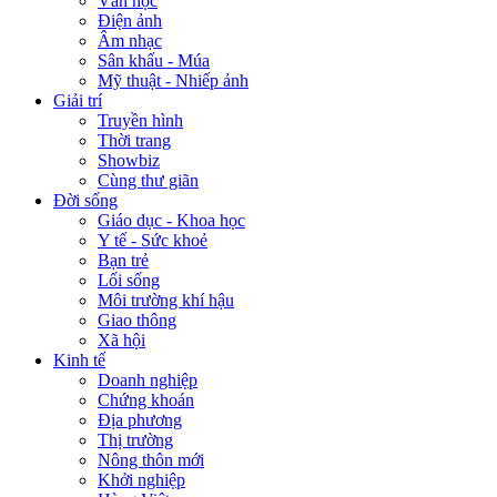
Văn học
Điện ảnh
Âm nhạc
Sân khấu - Múa
Mỹ thuật - Nhiếp ảnh
Giải trí
Truyền hình
Thời trang
Showbiz
Cùng thư giãn
Đời sống
Giáo dục - Khoa học
Y tế - Sức khoẻ
Bạn trẻ
Lối sống
Môi trường khí hậu
Giao thông
Xã hội
Kinh tế
Doanh nghiệp
Chứng khoán
Địa phương
Thị trường
Nông thôn mới
Khởi nghiệp