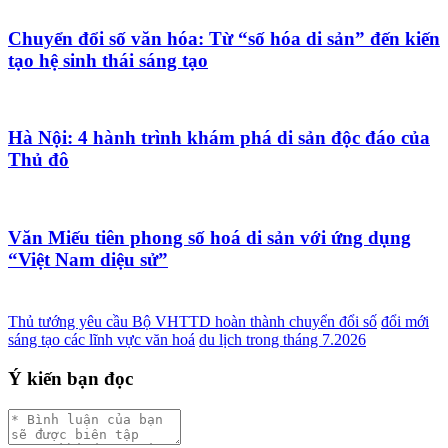
Chuyển đổi số văn hóa: Từ “số hóa di sản” đến kiến
tạo hệ sinh thái sáng tạo
Hà Nội: 4 hành trình khám phá di sản độc đáo của
Thủ đô
Văn Miếu tiên phong số hoá di sản với ứng dụng
“Việt Nam diệu sử”
Thủ tướng yêu cầu Bộ VHTTD hoàn thành chuyển đổi số
đổi mới
sáng tạo các lĩnh vực văn hoá
du lịch trong tháng 7.2026
Ý kiến bạn đọc