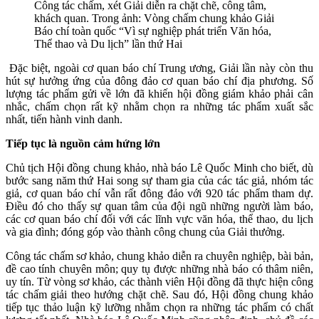
Công tác chấm, xét Giải diễn ra chặt chẽ, công tâm,
khách quan. Trong ảnh: Vòng chấm chung khảo Giải
Báo chí toàn quốc “Vì sự nghiệp phát triển Văn hóa,
Thể thao và Du lịch” lần thứ Hai
Đặc biệt, ngoài cơ quan báo chí Trung ương, Giải lần này còn thu
hút sự hưởng ứng của đông đảo cơ quan báo chí địa phương. Số
lượng tác phẩm gửi về lớn đã khiến hội đồng giám khảo phải cân
nhắc, chấm chọn rất kỹ nhằm chọn ra những tác phẩm xuất sắc
nhất, tiến hành vinh danh.
Tiếp tục là nguồn cảm hứng lớn
Chủ tịch Hội đồng chung khảo, nhà báo Lê Quốc Minh cho biết, dù
bước sang năm thứ Hai song sự tham gia của các tác giả, nhóm tác
giả, cơ quan báo chí vẫn rất đông đảo với 920 tác phẩm tham dự.
Điều đó cho thấy sự quan tâm của đội ngũ những người làm báo,
các cơ quan báo chí đối với các lĩnh vực văn hóa, thể thao, du lịch
và gia đình; đóng góp vào thành công chung của Giải thưởng.
Công tác chấm sơ khảo, chung khảo diễn ra chuyên nghiệp, bài bản,
đề cao tính chuyên môn; quy tụ được những nhà báo có thâm niên,
uy tín. Từ vòng sơ khảo, các thành viên Hội đồng đã thực hiện công
tác chấm giải theo hướng chặt chẽ. Sau đó, Hội đồng chung khảo
tiếp tục thảo luận kỹ lưỡng nhằm chọn ra những tác phẩm có chất