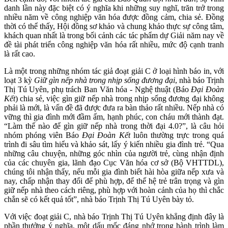
danh lần này đặc biệt có ý nghĩa khi những suy nghĩ, trăn trở trong
nhiều năm về công nghiệp văn hóa được đồng cảm, chia sẻ. Đồng
thời có thể thấy, Hội đồng sơ khảo và chung khảo thực sự công tâm,
khách quan nhất là trong bối cảnh các tác phẩm dự Giải năm nay về
đề tài phát triển công nghiệp văn hóa rất nhiều, mức độ cạnh tranh
là rất cao.
Là một trong những nhóm tác giả đoạt giải C ở loại hình báo in, với
loạt 3 kỳ
Giữ gìn nếp nhà trong nhịp sống đương đại
, nhà báo Trịnh
Thị Tú Uyên, phụ trách Ban Văn hóa - Nghệ thuật (Báo
Đại Đoàn
Kết
) chia sẻ, việc gìn giữ nếp nhà trong nhịp sống đương đại không
phải là mới, là vấn đề đã được đưa ra bàn thảo rất nhiều. Nếp nhà có
vững thì gia đình mới đầm ấm, hạnh phúc, con cháu mới thành đạt.
“Làm thế nào để gìn giữ nếp nhà trong thời đại 4.0?”, là câu hỏi
nhóm phóng viên Báo
Đại Đoàn Kết
luôn thường trực trong quá
trình đi sâu tìm hiểu và khảo sát, lấy ý kiến nhiều gia đình trẻ. “Qua
những câu chuyện, những góc nhìn của người trẻ, cùng nhận định
của các chuyên gia, lãnh đạo Cục Văn hóa cơ sở (Bộ VHTTDL),
chúng tôi nhận thấy, nếu mỗi gia đình biết hài hòa giữa nếp xưa và
nay, chấp nhận thay đổi để phù hợp, để thế hệ trẻ trân trọng và gìn
giữ nếp nhà theo cách riêng, phù hợp với hoàn cảnh của họ thì chắc
chắn sẽ có kết quả tốt”, nhà báo Trịnh Thị Tú Uyên bày tỏ.
Với việc đoạt giải C, nhà báo Trịnh Thị Tú Uyên khẳng định đây là
phần thưởng ý nghĩa, một dấu mốc đáng nhớ trong hành trình làm