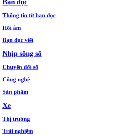
Bạn đọc
Thông tin từ bạn đọc
Hồi âm
Bạn đọc viết
Nhịp sống số
Chuyển đổi số
Công nghệ
Sản phẩm
Xe
Thị trường
Trải nghiệm