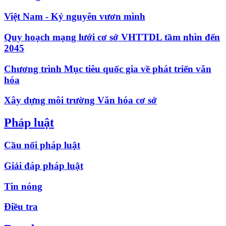
Việt Nam - Kỷ nguyên vươn mình
Quy hoạch mạng lưới cơ sở VHTTDL tầm nhìn đến
2045
Chương trình Mục tiêu quốc gia về phát triển văn
hóa
Xây dựng môi trường Văn hóa cơ sở
Pháp luật
Cầu nối pháp luật
Giải đáp pháp luật
Tin nóng
Điều tra