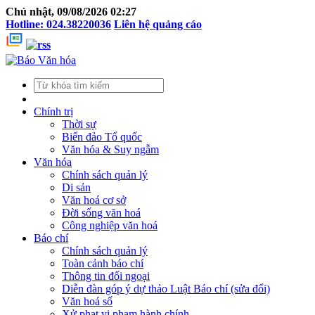
Chủ nhật, 09/08/2026 02:27
Hotline: 024.38220036
Liên hệ quảng cáo
Chính trị
Thời sự
Biển đảo Tổ quốc
Văn hóa & Suy ngẫm
Văn hóa
Chính sách quản lý
Di sản
Văn hoá cơ sở
Đời sống văn hoá
Công nghiệp văn hoá
Báo chí
Chính sách quản lý
Toàn cảnh báo chí
Thông tin đối ngoại
Diễn đàn góp ý dự thảo Luật Báo chí (sửa đổi)
Văn hoá số
Xử phạt vi phạm hành chính