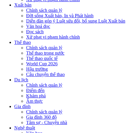
Xuất bản
Chính sách quản lý
Đời sống Xuất bản, In và Phát hành
Diễn đàn góp ý Luật sửa đổi, bổ sung Luật Xuất bản
Văn hoá đọc
Đọc sách
Xử phạt vi phạm hành chính
Thể thao
Chính sách quản lý
Thể thao trong nước
Thể thao quốc tế
World Cup 2026
Hậu trường
Câu chuyện thể thao
Du lịch
Chính sách quản lý
Điểm đến
Khám phá
Ẩm thực
Gia đình
Chính sách quản lý
Gia đình 360 độ
Tâm sự - Chuyện nhà
Nghệ thuật