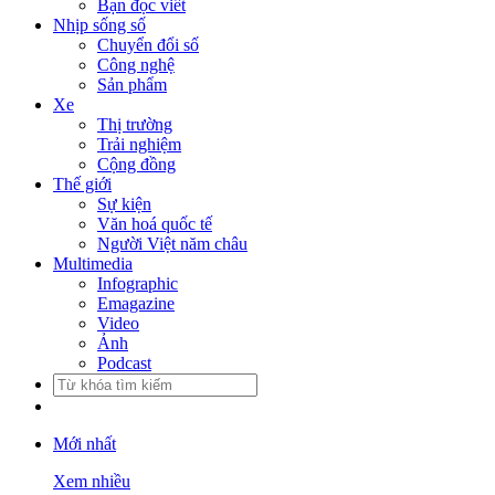
Bạn đọc viết
Nhịp sống số
Chuyển đổi số
Công nghệ
Sản phẩm
Xe
Thị trường
Trải nghiệm
Cộng đồng
Thế giới
Sự kiện
Văn hoá quốc tế
Người Việt năm châu
Multimedia
Infographic
Emagazine
Video
Ảnh
Podcast
Mới nhất
Xem nhiều