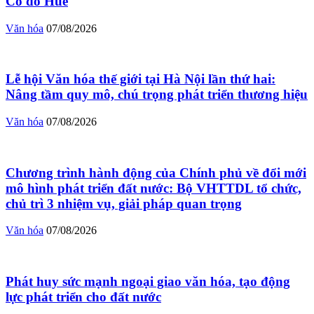
Cố đô Huế
Văn hóa
07/08/2026
Lễ hội Văn hóa thế giới tại Hà Nội lần thứ hai:
Nâng tầm quy mô, chú trọng phát triển thương hiệu
Văn hóa
07/08/2026
Chương trình hành động của Chính phủ về đổi mới
mô hình phát triển đất nước: Bộ VHTTDL tổ chức,
chủ trì 3 nhiệm vụ, giải pháp quan trọng
Văn hóa
07/08/2026
Phát huy sức mạnh ngoại giao văn hóa, tạo động
lực phát triển cho đất nước