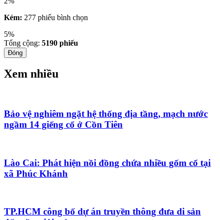
2%
Kém:
277 phiếu bình chọn
5%
Tổng cộng:
5190
phiếu
Đóng
Xem nhiều
Bảo vệ nghiêm ngặt hệ thống địa tầng, mạch nước
ngầm 14 giếng cổ ở Cồn Tiên
Lào Cai: Phát hiện nồi đồng chứa nhiều gốm cổ tại
xã Phúc Khánh
TP.HCM công bố dự án truyền thông đưa di sản