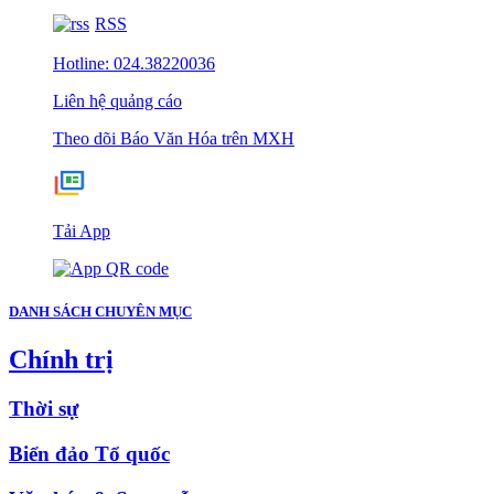
RSS
Hotline: 024.38220036
Liên hệ quảng cáo
Theo dõi Báo Văn Hóa trên MXH
Tải App
DANH SÁCH CHUYÊN MỤC
Chính trị
Thời sự
Biển đảo Tổ quốc