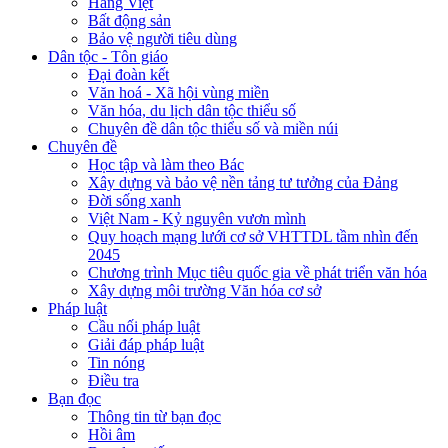
Hàng Việt
Bất động sản
Bảo vệ người tiêu dùng
Dân tộc - Tôn giáo
Đại đoàn kết
Văn hoá - Xã hội vùng miền
Văn hóa, du lịch dân tộc thiểu số
Chuyên đề dân tộc thiểu số và miền núi
Chuyên đề
Học tập và làm theo Bác
Xây dựng và bảo vệ nền tảng tư tưởng của Đảng
Đời sống xanh
Việt Nam - Kỷ nguyên vươn mình
Quy hoạch mạng lưới cơ sở VHTTDL tầm nhìn đến
2045
Chương trình Mục tiêu quốc gia về phát triển văn hóa
Xây dựng môi trường Văn hóa cơ sở
Pháp luật
Cầu nối pháp luật
Giải đáp pháp luật
Tin nóng
Điều tra
Bạn đọc
Thông tin từ bạn đọc
Hồi âm