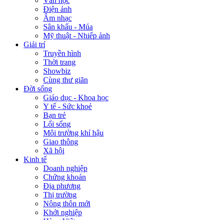
Văn học
Điện ảnh
Âm nhạc
Sân khấu - Múa
Mỹ thuật - Nhiếp ảnh
Giải trí
Truyền hình
Thời trang
Showbiz
Cùng thư giãn
Đời sống
Giáo dục - Khoa học
Y tế - Sức khoẻ
Bạn trẻ
Lối sống
Môi trường khí hậu
Giao thông
Xã hội
Kinh tế
Doanh nghiệp
Chứng khoán
Địa phương
Thị trường
Nông thôn mới
Khởi nghiệp