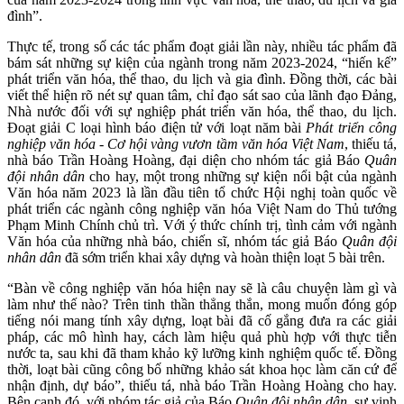
đình”.
Thực tế, trong số các tác phẩm đoạt giải lần này, nhiều tác phẩm đã
bám sát những sự kiện của ngành trong năm 2023-2024, “hiến kế”
phát triển văn hóa, thể thao, du lịch và gia đình. Đồng thời, các bài
viết thể hiện rõ nét sự quan tâm, chỉ đạo sát sao của lãnh đạo Đảng,
Nhà nước đối với sự nghiệp phát triển văn hóa, thể thao, du lịch.
Đoạt giải C loại hình báo điện tử với loạt năm bài
Phát triển công
nghiệp văn hóa - Cơ hội vàng vươn tầm văn hóa Việt Nam
, thiếu tá,
nhà báo Trần Hoàng Hoàng, đại diện cho nhóm tác giả Báo
Quân
đội nhân dân
cho hay, một trong những sự kiện nổi bật của ngành
Văn hóa năm 2023 là lần đầu tiên tổ chức Hội nghị toàn quốc về
phát triển các ngành công nghiệp văn hóa Việt Nam do Thủ tướng
Phạm Minh Chính chủ trì. Với ý thức chính trị, tình cảm với ngành
Văn hóa của những nhà báo, chiến sĩ, nhóm tác giả Báo
Quân đội
nhân dân
đã sớm triển khai xây dựng và hoàn thiện loạt 5 bài trên.
“Bàn về công nghiệp văn hóa hiện nay sẽ là câu chuyện làm gì và
làm như thế nào? Trên tinh thần thẳng thắn, mong muốn đóng góp
tiếng nói mang tính xây dựng, loạt bài đã cố gắng đưa ra các giải
pháp, các mô hình hay, cách làm hiệu quả phù hợp với thực tiễn
nước ta, sau khi đã tham khảo kỹ lưỡng kinh nghiệm quốc tế. Đồng
thời, loạt bài cũng công bố những khảo sát khoa học làm căn cứ để
nhận định, dự báo”, thiếu tá, nhà báo Trần Hoàng Hoàng cho hay.
Bên cạnh đó, với nhóm tác giả của Báo
Quân đội nhân dân
, sự vinh