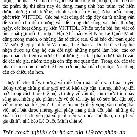
lượng tốt nhất. Nhà báo Lê Quốc Minh cũng nhận định, chủ đề các
tác phẩm dự thi năm nay đa dạng, mang tính bao trùm, thể hiện
được những định hướng, chính sách của Đảng, Nhà nước trong
phát triển VHTTDL. Các bài viết cũng đề cập đầy đủ từ những vấn
đề vĩ mô cho đến những vấn đề trong đời sống văn hóa thường
ngày, các hoạt động, sự kiện VHTTDL. Nhiều tuyến bài, bài viết có
tính chất gợi mở. Chủ tịch Hội Nhà báo Việt Nam Lê Quốc Minh
cũng mong muốn, ở những lần tổ chức sau, Giải báo chí toàn quốc
“Vì sự nghiệp phát triển Văn hóa, Thể thao và Du lịch” sẽ tiếp tục
nhận được sự ủng hộ của đội ngũ những người làm báo, các cơ
quan báo chí trên cả nước. Chất lượng các tác phẩm dự Giải là vấn
đề các tác giả, nhóm tác giả cần tiếp tục quan tâm. Trong đó, các tác
phẩm cần có hình thức thể hiện mới mẻ, hấp dẫn bạn đọc. Nội dung
cần có chiều sâu hơn.
“Thực tế cho thấy, những vấn đề liên quan đến văn hóa truyền
thống tưởng chừng như giới trẻ sẽ khó tiếp cận, nhưng nhờ sự đổi
mới trong cách thức thể hiện, tư duy về vấn đề, hình thức trình bày
sáng tạo, những tác phẩm viết về đề tài này lại có sức hút đặc biệt
với những bạn trẻ gen Z. Chúng tôi cũng rất kỳ vọng vào những bài
viết nêu bật được những giải pháp mang tính đột phá, những đề
xuất của các chuyên gia về phát triển văn hóa, thể thao, du lịch và
gia đình”, nhà báo Lê Quốc Minh chia sẻ.
Trên cơ sở nghiên cứu hồ sơ của 119 tác phẩm do