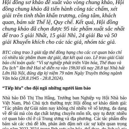
Hội đồng sơ khảo đề xuất vào vòng chung khảo, Hội
đồng chung khảo đã tiến hành công tác chấm, xét
giải trên tinh thần khẩn trương, công tâm, khách
quan, bám sát Thể lệ, Quy chế. Kết quả, Hội đồng
chung khảo đã chọn được 95 tác phẩm xuất sắc nhất
để trao 5 giải Nhất, 15 giải Nhì, 24 giải Ba và 50
giải Khuyến khích cho các tác giả, nhóm tác giả.
BTC cũng trao 3 giải tập thể đồng hạng cho các cơ quan báo chí
có nhiều tác phẩm tham dự giải, đạt kết quả cao. Lễ trao giải Giải
báo chí toàn quốc “Vì sự nghiệp phát triển Văn hóa, Thể thao và
Du lịch” lần thứ Hai sẽ diễn ra vào 19h30 tối nay 28.8 tại Nhà hát
Lớn Hà Nội, đúng dịp kỷ niệm 79 năm Ngày Truyền thống ngành
Văn hóa (28.8.1945 - 28.8.2024).
“Tiếp lửa” cho đội ngũ những người làm báo
Nhà báo Đỗ Thị Thu Hằng, Trưởng ban Nghiệp vụ Hội Nhà báo
Việt Nam, Phó Chủ tịch thường trực Hội đồng sơ khảo đánh giá:
“Tác phẩm dự Giải năm nay không chỉ nhiều về số lượng, đa dạng
về đề tài mà còn đạt chất lượng chuyên môn tốt, quy tụ được nhiều
cơ quan báo chí ở cả Trung ương và địa phương. Các tác phẩm đều
bám sát các chủ đề lớn, phản ánh đậm nét các sự kiện quan trọng
của năm 2023-2024 trong lĩnh vực văn hóa, thể thao, du lịch và gia