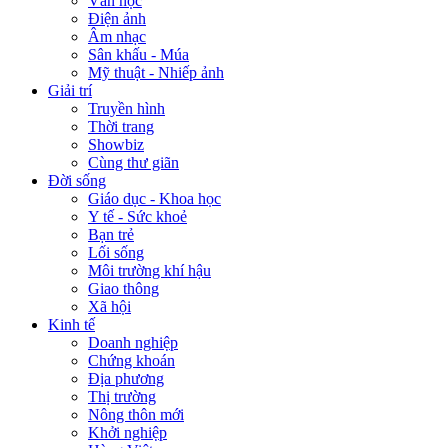
Văn học
Điện ảnh
Âm nhạc
Sân khấu - Múa
Mỹ thuật - Nhiếp ảnh
Giải trí
Truyền hình
Thời trang
Showbiz
Cùng thư giãn
Đời sống
Giáo dục - Khoa học
Y tế - Sức khoẻ
Bạn trẻ
Lối sống
Môi trường khí hậu
Giao thông
Xã hội
Kinh tế
Doanh nghiệp
Chứng khoán
Địa phương
Thị trường
Nông thôn mới
Khởi nghiệp