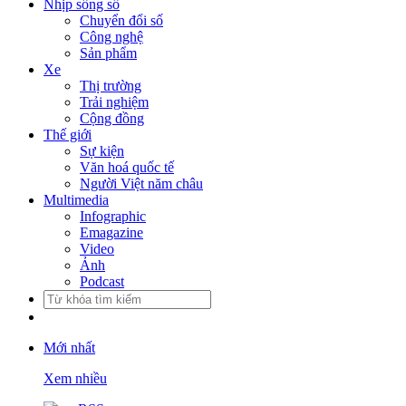
Nhịp sống số
Chuyển đổi số
Công nghệ
Sản phẩm
Xe
Thị trường
Trải nghiệm
Cộng đồng
Thế giới
Sự kiện
Văn hoá quốc tế
Người Việt năm châu
Multimedia
Infographic
Emagazine
Video
Ảnh
Podcast
Mới nhất
Xem nhiều