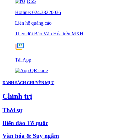
RSS
Hotline: 024.38220036
Liên hệ quảng cáo
Theo dõi Báo Văn Hóa trên MXH
Tải App
DANH SÁCH CHUYÊN MỤC
Chính trị
Thời sự
Biển đảo Tổ quốc
Văn hóa & Suy ngẫm