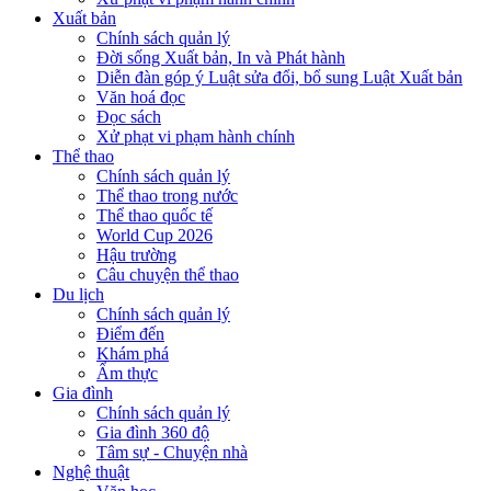
Xuất bản
Chính sách quản lý
Đời sống Xuất bản, In và Phát hành
Diễn đàn góp ý Luật sửa đổi, bổ sung Luật Xuất bản
Văn hoá đọc
Đọc sách
Xử phạt vi phạm hành chính
Thể thao
Chính sách quản lý
Thể thao trong nước
Thể thao quốc tế
World Cup 2026
Hậu trường
Câu chuyện thể thao
Du lịch
Chính sách quản lý
Điểm đến
Khám phá
Ẩm thực
Gia đình
Chính sách quản lý
Gia đình 360 độ
Tâm sự - Chuyện nhà
Nghệ thuật