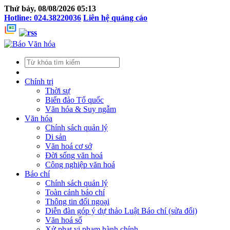
Thứ bảy, 08/08/2026 05:13
Hotline: 024.38220036
Liên hệ quảng cáo
Chính trị
Thời sự
Biển đảo Tổ quốc
Văn hóa & Suy ngẫm
Văn hóa
Chính sách quản lý
Di sản
Văn hoá cơ sở
Đời sống văn hoá
Công nghiệp văn hoá
Báo chí
Chính sách quản lý
Toàn cảnh báo chí
Thông tin đối ngoại
Diễn đàn góp ý dự thảo Luật Báo chí (sửa đổi)
Văn hoá số
Xử phạt vi phạm hành chính