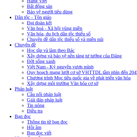
Hàng Việt
Bất động sản
Bảo vệ người tiêu dùng
Dân tộc - Tôn giáo
Đại đoàn kết
Văn hoá - Xã hội vùng miền
Văn hóa, du lịch dân tộc thiểu số
Chuyên đề dân tộc thiểu số và miền núi
Chuyên đề
Học tập và làm theo Bác
Xây dựng và bảo vệ nền tảng tư tưởng của Đảng
Đời sống xanh
Việt Nam - Kỷ nguyên vươn mình
Quy hoạch mạng lưới cơ sở VHTTDL tầm nhìn đến 204
Chương trình Mục tiêu quốc gia về phát triển văn hóa
Xây dựng môi trường Văn hóa cơ sở
Pháp luật
Cầu nối pháp luật
Giải đáp pháp luật
Tin nóng
Điều tra
Bạn đọc
Thông tin từ bạn đọc
Hồi âm
Bạn đọc viết