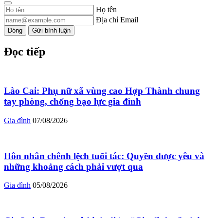
Họ tên
Địa chỉ Email
Đóng
Gửi bình luận
Đọc tiếp
Lào Cai: Phụ nữ xã vùng cao Hợp Thành chung
tay phòng, chống bạo lực gia đình
Gia đình
07/08/2026
Hôn nhân chênh lệch tuổi tác: Quyền được yêu và
những khoảng cách phải vượt qua
Gia đình
05/08/2026