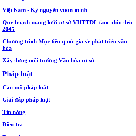
Việt Nam - Kỷ nguyên vươn mình
Quy hoạch mạng lưới cơ sở VHTTDL tầm nhìn đến
2045
Chương trình Mục tiêu quốc gia về phát triển văn
hóa
Xây dựng môi trường Văn hóa cơ sở
Pháp luật
Cầu nối pháp luật
Giải đáp pháp luật
Tin nóng
Điều tra