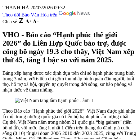
THANH HÀ
20/03/2026 09:32
Theo dõi Báo Văn Hóa trên
Chia sẻ
VHO - Báo cáo “Hạnh phúc thế giới
2026” do Liên Hợp Quốc bảo trợ, được
công bố ngày 19.3 cho thấy, Việt Nam xếp
thứ 45, tăng 1 bậc so với năm 2025.
Bảng xếp hạng được xác định dựa trên chỉ số hạnh phúc trung bình
trong 3 năm, với 6 tiêu chí gồm thu nhập bình quân đầu người, tuổi
thọ, hỗ trợ xã hội, quyền tự quyết trong đời sống, sự hào phóng và
nhận thức về tham nhũng.
Theo Báo cáo “Hạnh phúc thế giới 2026”, Việt Nam được ghi nhận
là một trong những quốc gia có tiến bộ hạnh phúc ấn tượng nhất.
Cụ thể, Việt Nam nằm trong nhóm 21 quốc gia “big gainers” (tiến
bộ nhất), với mức tăng ít nhất 1 điểm trên thang đo đánh giá cuộc
sống (0-10) từ giai đoạn 2006-2010 đến 2023-2025, cùng với Trung
Quốc, Mông Cổ, Philippines, Togo, Nicaragua và Cộng hòa