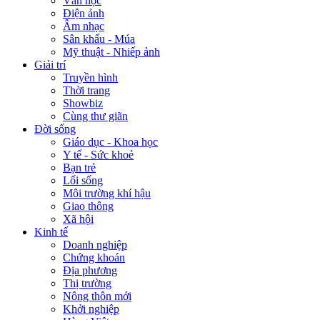
Văn học
Điện ảnh
Âm nhạc
Sân khấu - Múa
Mỹ thuật - Nhiếp ảnh
Giải trí
Truyền hình
Thời trang
Showbiz
Cùng thư giãn
Đời sống
Giáo dục - Khoa học
Y tế - Sức khoẻ
Bạn trẻ
Lối sống
Môi trường khí hậu
Giao thông
Xã hội
Kinh tế
Doanh nghiệp
Chứng khoán
Địa phương
Thị trường
Nông thôn mới
Khởi nghiệp