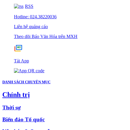
RSS
Hotline: 024.38220036
Liên hệ quảng cáo
Theo dõi Báo Văn Hóa trên MXH
Tải App
DANH SÁCH CHUYÊN MỤC
Chính trị
Thời sự
Biển đảo Tổ quốc