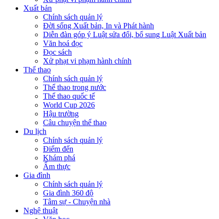
Xuất bản
Chính sách quản lý
Đời sống Xuất bản, In và Phát hành
Diễn đàn góp ý Luật sửa đổi, bổ sung Luật Xuất bản
Văn hoá đọc
Đọc sách
Xử phạt vi phạm hành chính
Thể thao
Chính sách quản lý
Thể thao trong nước
Thể thao quốc tế
World Cup 2026
Hậu trường
Câu chuyện thể thao
Du lịch
Chính sách quản lý
Điểm đến
Khám phá
Ẩm thực
Gia đình
Chính sách quản lý
Gia đình 360 độ
Tâm sự - Chuyện nhà
Nghệ thuật