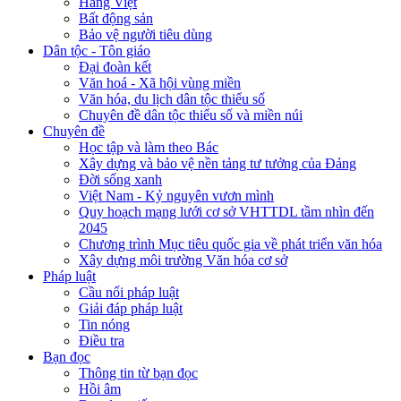
Hàng Việt
Bất động sản
Bảo vệ người tiêu dùng
Dân tộc - Tôn giáo
Đại đoàn kết
Văn hoá - Xã hội vùng miền
Văn hóa, du lịch dân tộc thiểu số
Chuyên đề dân tộc thiểu số và miền núi
Chuyên đề
Học tập và làm theo Bác
Xây dựng và bảo vệ nền tảng tư tưởng của Đảng
Đời sống xanh
Việt Nam - Kỷ nguyên vươn mình
Quy hoạch mạng lưới cơ sở VHTTDL tầm nhìn đến
2045
Chương trình Mục tiêu quốc gia về phát triển văn hóa
Xây dựng môi trường Văn hóa cơ sở
Pháp luật
Cầu nối pháp luật
Giải đáp pháp luật
Tin nóng
Điều tra
Bạn đọc
Thông tin từ bạn đọc
Hồi âm