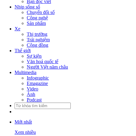
Bạn đọc viết
Nhịp sống số
Chuyển đổi số
Công nghệ
Sản phẩm
Xe
Thị trường
Trải nghiệm
Cộng đồng
Thế giới
Sự kiện
Văn hoá quốc tế
Người Việt năm châu
Multimedia
Infographic
Emagazine
Video
Ảnh
Podcast
Mới nhất
Xem nhiều