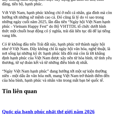
đẳng, tiến bộ, hạnh phúc.
Với Việt Nam, hạnh phúc không chỉ ở mỗi cá nhân, gia đình mà còn
hướng tới những sứ mệnh cao cả. Đó cũng là lý do vì sao trong
những ngày cuối năm 2025, lần đầu tiên “Ngày hội Việt Nam hạnh
phúc - Vietnam Happy Fest” do Bộ VHTTDL tổ chức dưới hình
thức một chuỗi hoạt động có ý nghĩa, trải dài liên tục đã để lại tiếng
vang lớn.
Có lẽ không đâu trên Trái đất này, hạnh phúc trở thành ngày hội
như ở Việt Nam. Đây không chỉ là ngày hội văn hóa, nghệ thuật, là
nơi sống lại những ký ức hạnh phúc lứa đôi mà còn là lời khẳng
định hạnh phúc của Việt Nam được xây nên từ hòa bình, từ tình yêu
thương, từ sự đoàn kết và từ những điều bình dị nhất.
“Ngày Việt Nam hạnh phúc” đang hướng tới một sự kiện thường
niên - một dấu ấn văn hóa mới, mang Việt Nam trở thành điểm đến
của hòa bình, hạnh phúc và nhân văn trong mắt bạn bè quốc tế.
Tin liên quan
Quốc gia hạnh phúc nhất thế giới năm 2026