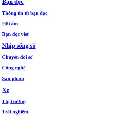
Bạn đọc
Thông tin từ bạn đọc
Hồi âm
Bạn đọc viết
Nhịp sống số
Chuyển đổi số
Công nghệ
Sản phẩm
Xe
Thị trường
Trải nghiệm