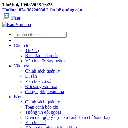
Thứ hai, 10/08/2026 16:25
Hotline: 024.38220036
Liên hệ quảng cáo
Chính trị
Thời sự
Biển đảo Tổ quốc
Văn hóa & Suy ngẫm
Văn hóa
Chính sách quản lý
Di sản
Văn hoá cơ sở
Đời sống văn hoá
Công nghiệp văn hoá
Báo chí
Chính sách quản lý
Toàn cảnh báo chí
Thông tin đối ngoại
Diễn đàn góp ý dự thảo Luật Báo chí (sửa đổi)
Văn hoá số
Xử phạt vi phạm hành chính