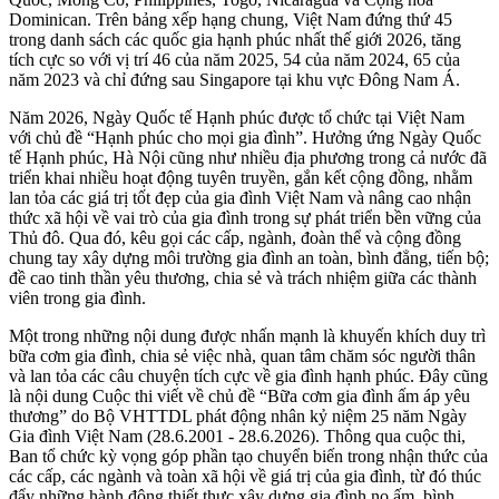
Dominican. Trên bảng xếp hạng chung, Việt Nam đứng thứ 45
trong danh sách các quốc gia hạnh phúc nhất thế giới 2026, tăng
tích cực so với vị trí 46 của năm 2025, 54 của năm 2024, 65 của
năm 2023 và chỉ đứng sau Singapore tại khu vực Đông Nam Á.
Năm 2026, Ngày Quốc tế Hạnh phúc được tổ chức tại Việt Nam
với chủ đề “Hạnh phúc cho mọi gia đình”. Hưởng ứng Ngày Quốc
tế Hạnh phúc, Hà Nội cũng như nhiều địa phương trong cả nước đã
triển khai nhiều hoạt động tuyên truyền, gắn kết cộng đồng, nhằm
lan tỏa các giá trị tốt đẹp của gia đình Việt Nam và nâng cao nhận
thức xã hội về vai trò của gia đình trong sự phát triển bền vững của
Thủ đô. Qua đó, kêu gọi các cấp, ngành, đoàn thể và cộng đồng
chung tay xây dựng môi trường gia đình an toàn, bình đẳng, tiến bộ;
đề cao tinh thần yêu thương, chia sẻ và trách nhiệm giữa các thành
viên trong gia đình.
Một trong những nội dung được nhấn mạnh là khuyến khích duy trì
bữa cơm gia đình, chia sẻ việc nhà, quan tâm chăm sóc người thân
và lan tỏa các câu chuyện tích cực về gia đình hạnh phúc. Đây cũng
là nội dung Cuộc thi viết về chủ đề “Bữa cơm gia đình ấm áp yêu
thương” do Bộ VHTTDL phát động nhân kỷ niệm 25 năm Ngày
Gia đình Việt Nam (28.6.2001 - 28.6.2026). Thông qua cuộc thi,
Ban tổ chức kỳ vọng góp phần tạo chuyển biến trong nhận thức của
các cấp, các ngành và toàn xã hội về giá trị của gia đình, từ đó thúc
đẩy những hành động thiết thực xây dựng gia đình no ấm, bình