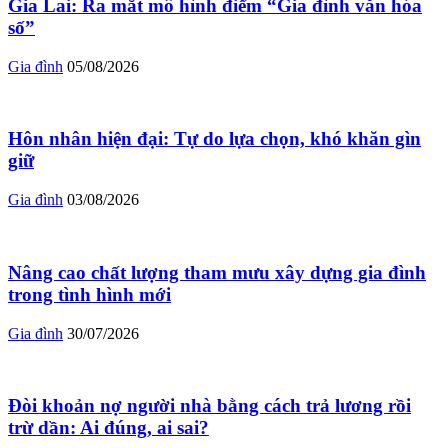
Gia Lai: Ra mắt mô hình điểm “Gia đình văn hóa
số”
Gia đình
05/08/2026
Hôn nhân hiện đại: Tự do lựa chọn, khó khăn gìn
giữ
Gia đình
03/08/2026
Nâng cao chất lượng tham mưu xây dựng gia đình
trong tình hình mới
Gia đình
30/07/2026
Đòi khoản nợ người nhà bằng cách trả lương rồi
trừ dần: Ai đúng, ai sai?