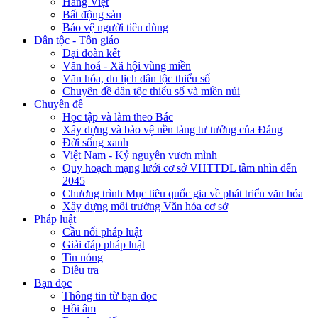
Hàng Việt
Bất động sản
Bảo vệ người tiêu dùng
Dân tộc - Tôn giáo
Đại đoàn kết
Văn hoá - Xã hội vùng miền
Văn hóa, du lịch dân tộc thiểu số
Chuyên đề dân tộc thiểu số và miền núi
Chuyên đề
Học tập và làm theo Bác
Xây dựng và bảo vệ nền tảng tư tưởng của Đảng
Đời sống xanh
Việt Nam - Kỷ nguyên vươn mình
Quy hoạch mạng lưới cơ sở VHTTDL tầm nhìn đến
2045
Chương trình Mục tiêu quốc gia về phát triển văn hóa
Xây dựng môi trường Văn hóa cơ sở
Pháp luật
Cầu nối pháp luật
Giải đáp pháp luật
Tin nóng
Điều tra
Bạn đọc
Thông tin từ bạn đọc
Hồi âm