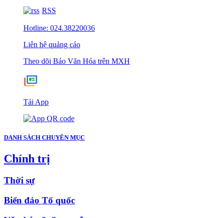
RSS
Hotline: 024.38220036
Liên hệ quảng cáo
Theo dõi Báo Văn Hóa trên MXH
Tải App
DANH SÁCH CHUYÊN MỤC
Chính trị
Thời sự
Biển đảo Tổ quốc