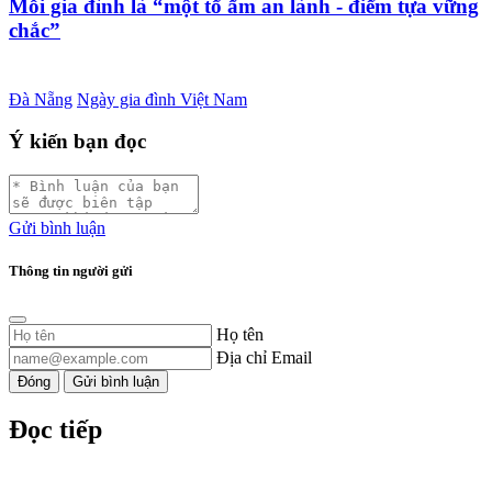
Mỗi gia đình là “một tổ ấm an lành - điểm tựa vững
chắc”
Đà Nẵng
Ngày gia đình
Việt Nam
Ý kiến bạn đọc
Gửi bình luận
Thông tin người gửi
Họ tên
Địa chỉ Email
Đóng
Gửi bình luận
Đọc tiếp