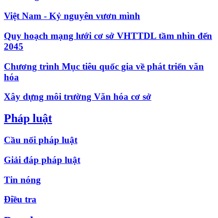
Việt Nam - Kỷ nguyên vươn mình
Quy hoạch mạng lưới cơ sở VHTTDL tầm nhìn đến
2045
Chương trình Mục tiêu quốc gia về phát triển văn
hóa
Xây dựng môi trường Văn hóa cơ sở
Pháp luật
Cầu nối pháp luật
Giải đáp pháp luật
Tin nóng
Điều tra