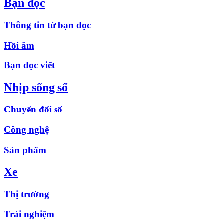
Bạn đọc
Thông tin từ bạn đọc
Hồi âm
Bạn đọc viết
Nhịp sống số
Chuyển đổi số
Công nghệ
Sản phẩm
Xe
Thị trường
Trải nghiệm