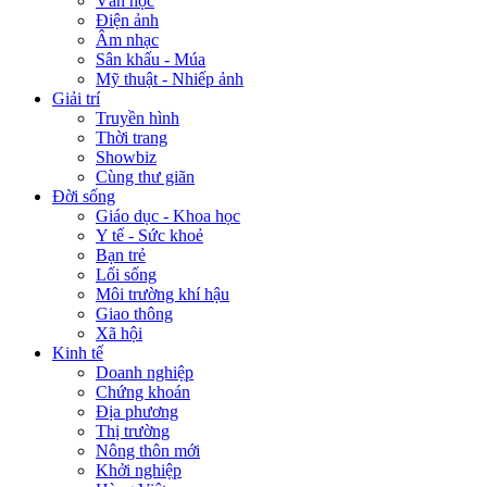
Văn học
Điện ảnh
Âm nhạc
Sân khấu - Múa
Mỹ thuật - Nhiếp ảnh
Giải trí
Truyền hình
Thời trang
Showbiz
Cùng thư giãn
Đời sống
Giáo dục - Khoa học
Y tế - Sức khoẻ
Bạn trẻ
Lối sống
Môi trường khí hậu
Giao thông
Xã hội
Kinh tế
Doanh nghiệp
Chứng khoán
Địa phương
Thị trường
Nông thôn mới
Khởi nghiệp