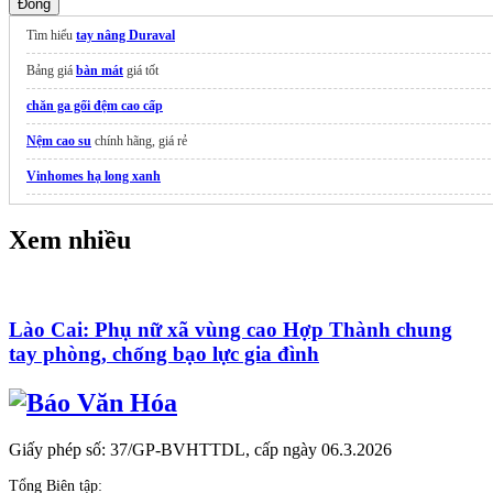
Đóng
Tìm hiểu
tay nâng Duraval
Bảng giá
bàn mát
giá tốt
chăn ga gối đệm cao cấp
Nệm cao su
chính hãng, giá rẻ
Vinhomes hạ long xanh
Vé Du Thuyền
Xem nhiều
Lào Cai: Phụ nữ xã vùng cao Hợp Thành chung
tay phòng, chống bạo lực gia đình
Giấy phép số: 37/GP-BVHTTDL, cấp ngày 06.3.2026
Tổng Biên tập: