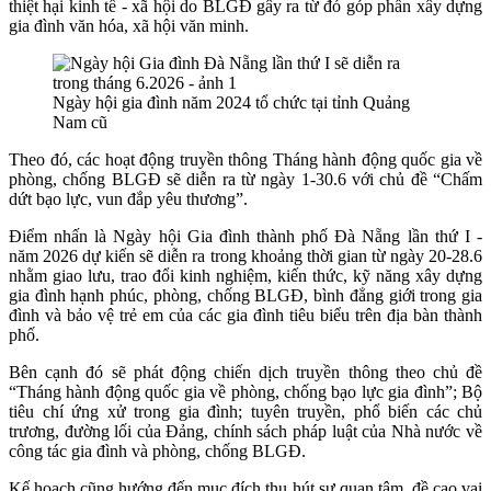
thiệt hại kinh tế - xã hội do BLGĐ gây ra từ đó góp phần xây dựng
gia đình văn hóa, xã hội văn minh.
Ngày hội gia đình năm 2024 tổ chức tại tỉnh Quảng
Nam cũ
Theo đó, các hoạt động truyền thông Tháng hành động quốc gia về
phòng, chống BLGĐ sẽ diễn ra từ ngày 1-30.6
với chủ đề “Chấm
dứt bạo lực, vun đắp yêu thương”.
Điểm nhấn là Ngày hội Gia đình thành phố Đà Nẵng lần thứ I -
năm 2026 dự kiến sẽ diễn ra trong khoảng thời gian từ ngày 20-28.6
nhằm giao lưu, trao đổi kinh nghiệm, kiến thức, kỹ năng xây dựng
gia đình hạnh phúc, phòng, chống BLGĐ, bình đẳng giới trong gia
đình và bảo vệ trẻ em của các gia đình tiêu biểu trên địa bàn thành
phố.
Bên cạnh đó sẽ phát động chiến dịch truyền thông theo chủ đề
“Tháng hành động quốc gia về phòng, chống bạo lực gia đình”; Bộ
tiêu chí ứng xử trong gia đình; tuyên truyền, phổ biến các chủ
trương, đường lối của Đảng, chính sách pháp luật của Nhà nước về
công tác gia đình và phòng, chống BLGĐ.
Kế hoạch cũng hướng đến mục đích thu hút sự quan tâm, đề cao vai