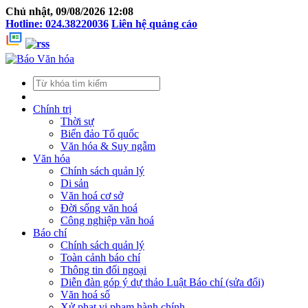
Chủ nhật, 09/08/2026 12:08
Hotline: 024.38220036
Liên hệ quảng cáo
Chính trị
Thời sự
Biển đảo Tổ quốc
Văn hóa & Suy ngẫm
Văn hóa
Chính sách quản lý
Di sản
Văn hoá cơ sở
Đời sống văn hoá
Công nghiệp văn hoá
Báo chí
Chính sách quản lý
Toàn cảnh báo chí
Thông tin đối ngoại
Diễn đàn góp ý dự thảo Luật Báo chí (sửa đổi)
Văn hoá số
Xử phạt vi phạm hành chính