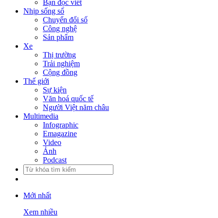
Bạn đọc viết
Nhịp sống số
Chuyển đổi số
Công nghệ
Sản phẩm
Xe
Thị trường
Trải nghiệm
Cộng đồng
Thế giới
Sự kiện
Văn hoá quốc tế
Người Việt năm châu
Multimedia
Infographic
Emagazine
Video
Ảnh
Podcast
Mới nhất
Xem nhiều