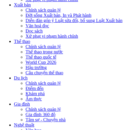
Xuất bản
Chính sách quản lý
Đời sống Xuất bản, In và Phát hành
Diễn đàn góp ý Luật sửa đổi, bổ sung Luật Xuất bản
Văn hoá đọc
Đọc sách
Xử phạt vi phạm hành chính
Thể thao
Chính sách quản lý
Thể thao trong nước
Thể thao quốc tế
World Cup 2026
Hậu trường
Câu chuyện thể thao
Du lịch
Chính sách quản lý
Điểm đến
Khám phá
Ẩm thực
Gia đình
Chính sách quản lý
Gia đình 360 độ
Tâm sự - Chuyện nhà
Nghệ thuật