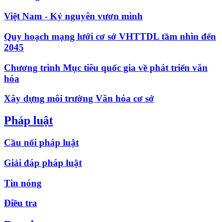
Việt Nam - Kỷ nguyên vươn mình
Quy hoạch mạng lưới cơ sở VHTTDL tầm nhìn đến
2045
Chương trình Mục tiêu quốc gia về phát triển văn
hóa
Xây dựng môi trường Văn hóa cơ sở
Pháp luật
Cầu nối pháp luật
Giải đáp pháp luật
Tin nóng
Điều tra