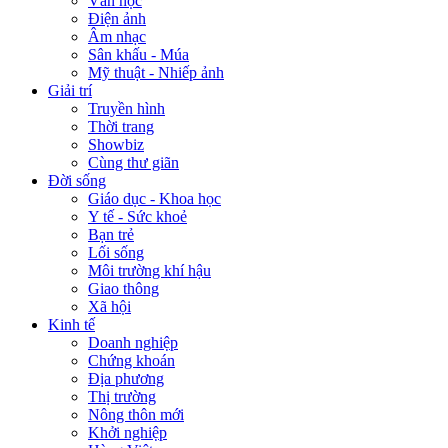
Văn học
Điện ảnh
Âm nhạc
Sân khấu - Múa
Mỹ thuật - Nhiếp ảnh
Giải trí
Truyền hình
Thời trang
Showbiz
Cùng thư giãn
Đời sống
Giáo dục - Khoa học
Y tế - Sức khoẻ
Bạn trẻ
Lối sống
Môi trường khí hậu
Giao thông
Xã hội
Kinh tế
Doanh nghiệp
Chứng khoán
Địa phương
Thị trường
Nông thôn mới
Khởi nghiệp