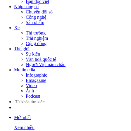
Bạn đọc viết
Nhịp sống số
Chuyển đổi số
Công nghệ
Sản phẩm
Xe
Thị trường
Trải nghiệm
Cộng đồng
Thế giới
Sự kiện
Văn hoá quốc tế
Người Việt năm châu
Multimedia
Infographic
Emagazine
Video
Ảnh
Podcast
Mới nhất
Xem nhiều