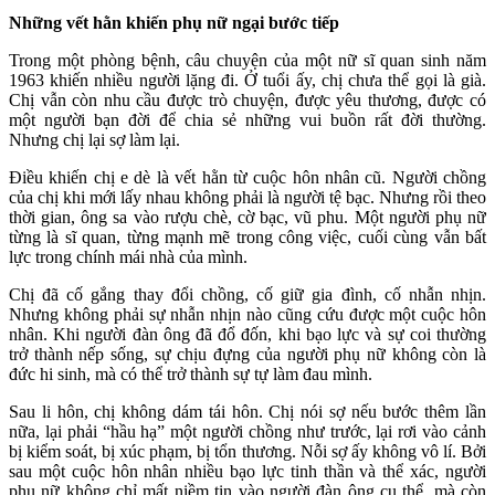
Những vết hằn khiến phụ nữ ngại bước tiếp
Trong một phòng bệnh, câu chuyện của một nữ sĩ quan sinh năm
1963 khiến nhiều người lặng đi. Ở tuổi ấy, chị chưa thể gọi là già.
Chị vẫn còn nhu cầu được trò chuyện, được yêu thương, được có
một người bạn đời để chia sẻ những vui buồn rất đời thường.
Nhưng chị lại sợ làm lại.
Điều khiến chị e dè là vết hằn từ cuộc hôn nhân cũ. Người chồng
của chị khi mới lấy nhau không phải là người tệ bạc. Nhưng rồi theo
thời gian, ông sa vào rượu chè, cờ bạc, vũ phu. Một người phụ nữ
từng là sĩ quan, từng mạnh mẽ trong công việc, cuối cùng vẫn bất
lực trong chính mái nhà của mình.
Chị đã cố gắng thay đổi chồng, cố giữ gia đình, cố nhẫn nhịn.
Nhưng không phải sự nhẫn nhịn nào cũng cứu được một cuộc hôn
nhân. Khi người đàn ông đã đổ đốn, khi bạo lực và sự coi thường
trở thành nếp sống, sự chịu đựng của người phụ nữ không còn là
đức hi sinh, mà có thể trở thành sự tự làm đau mình.
Sau li hôn, chị không dám tái hôn. Chị nói sợ nếu bước thêm lần
nữa, lại phải “hầu hạ” một người chồng như trước, lại rơi vào cảnh
bị kiểm soát, bị xúc phạm, bị tổn thương. Nỗi sợ ấy không vô lí. Bởi
sau một cuộc hôn nhân nhiều bạo lực tinh thần và thể xác, người
phụ nữ không chỉ mất niềm tin vào người đàn ông cụ thể, mà còn