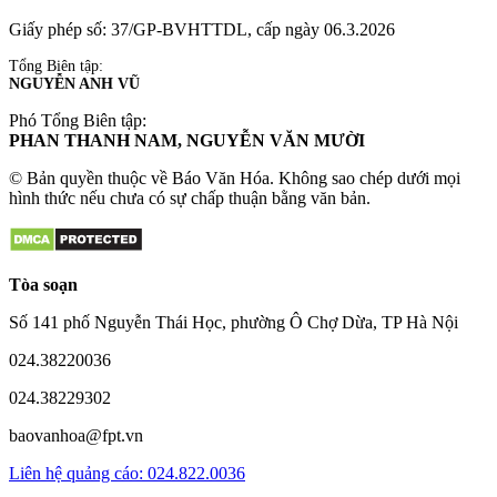
Giấy phép số: 37/GP-BVHTTDL, cấp ngày 06.3.2026
Tổng Biên tập:
NGUYỄN ANH VŨ
Phó Tổng Biên tập:
PHAN THANH NAM, NGUYỄN VĂN MƯỜI
© Bản quyền thuộc về Báo Văn Hóa. Không sao chép dưới mọi
hình thức nếu chưa có sự chấp thuận bằng văn bản.
Tòa soạn
Số 141 phố Nguyễn Thái Học, phường Ô Chợ Dừa, TP Hà Nội
024.38220036
024.38229302
baovanhoa@fpt.vn
Liên hệ quảng cáo: 024.822.0036