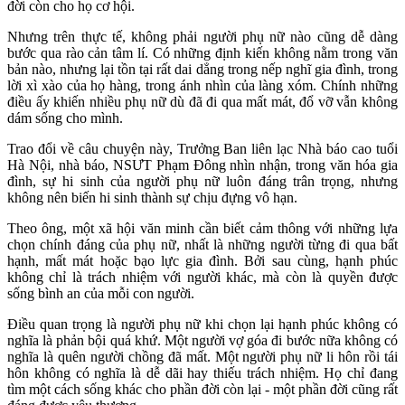
đời còn cho họ cơ hội.
Nhưng trên thực tế, không phải người phụ nữ nào cũng dễ dàng
bước qua rào cản tâm lí. Có những định kiến không nằm trong văn
bản nào, nhưng lại tồn tại rất dai dẳng trong nếp nghĩ gia đình, trong
lời xì xào của họ hàng, trong ánh nhìn của làng xóm. Chính những
điều ấy khiến nhiều phụ nữ dù đã đi qua mất mát, đổ vỡ vẫn không
dám sống cho mình.
Trao đổi về câu chuyện này, Trưởng Ban liên lạc Nhà báo cao tuổi
Hà Nội, nhà báo, NSƯT Phạm Đông nhìn nhận, trong văn hóa gia
đình, sự hi sinh của người phụ nữ luôn đáng trân trọng, nhưng
không nên biến hi sinh thành sự chịu đựng vô hạn.
Theo ông, một xã hội văn minh cần biết cảm thông với những lựa
chọn chính đáng của phụ nữ, nhất là những người từng đi qua bất
hạnh, mất mát hoặc bạo lực gia đình. Bởi sau cùng, hạnh phúc
không chỉ là trách nhiệm với người khác, mà còn là quyền được
sống bình an của mỗi con người.
Điều quan trọng là người phụ nữ khi chọn lại hạnh phúc không có
nghĩa là phản bội quá khứ. Một người vợ góa đi bước nữa không có
nghĩa là quên người chồng đã mất. Một người phụ nữ li hôn rồi tái
hôn không có nghĩa là dễ dãi hay thiếu trách nhiệm. Họ chỉ đang
tìm một cách sống khác cho phần đời còn lại - một phần đời cũng rất