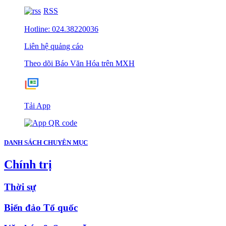
RSS
Hotline: 024.38220036
Liên hệ quảng cáo
Theo dõi Báo Văn Hóa trên MXH
Tải App
DANH SÁCH CHUYÊN MỤC
Chính trị
Thời sự
Biển đảo Tổ quốc