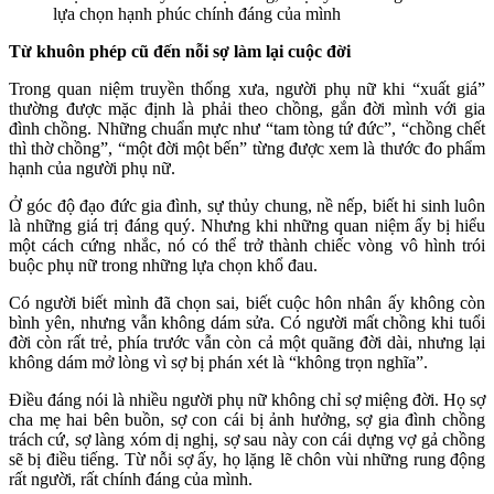
lựa chọn hạnh phúc chính đáng của mình
Từ khuôn phép cũ đến nỗi sợ làm lại cuộc đời
Trong quan niệm truyền thống xưa, người phụ nữ khi “xuất giá”
thường được mặc định là phải theo chồng, gắn đời mình với gia
đình chồng. Những chuẩn mực như “tam tòng tứ đức”, “chồng chết
thì thờ chồng”, “một đời một bến” từng được xem là thước đo phẩm
hạnh của người phụ nữ.
Ở góc độ đạo đức gia đình, sự thủy chung, nề nếp, biết hi sinh luôn
là những giá trị đáng quý. Nhưng khi những quan niệm ấy bị hiểu
một cách cứng nhắc, nó có thể trở thành chiếc vòng vô hình trói
buộc phụ nữ trong những lựa chọn khổ đau.
Có người biết mình đã chọn sai, biết cuộc hôn nhân ấy không còn
bình yên, nhưng vẫn không dám sửa. Có người mất chồng khi tuổi
đời còn rất trẻ, phía trước vẫn còn cả một quãng đời dài, nhưng lại
không dám mở lòng vì sợ bị phán xét là “không trọn nghĩa”.
Điều đáng nói là nhiều người phụ nữ không chỉ sợ miệng đời. Họ sợ
cha mẹ hai bên buồn, sợ con cái bị ảnh hưởng, sợ gia đình chồng
trách cứ, sợ làng xóm dị nghị, sợ sau này con cái dựng vợ gả chồng
sẽ bị điều tiếng. Từ nỗi sợ ấy, họ lặng lẽ chôn vùi những rung động
rất người, rất chính đáng của mình.