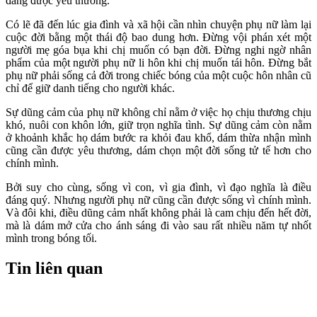
đáng được yêu thương.
Có lẽ đã đến lúc gia đình và xã hội cần nhìn chuyện phụ nữ làm lại
cuộc đời bằng một thái độ bao dung hơn. Đừng vội phán xét một
người mẹ góa bụa khi chị muốn có bạn đời. Đừng nghi ngờ nhân
phẩm của một người phụ nữ li hôn khi chị muốn tái hôn. Đừng bắt
phụ nữ phải sống cả đời trong chiếc bóng của một cuộc hôn nhân cũ
chỉ để giữ danh tiếng cho người khác.
Sự dũng cảm của phụ nữ không chỉ nằm ở việc họ chịu thương chịu
khó, nuôi con khôn lớn, giữ trọn nghĩa tình. Sự dũng cảm còn nằm
ở khoảnh khắc họ dám bước ra khỏi đau khổ, dám thừa nhận mình
cũng cần được yêu thương, dám chọn một đời sống tử tế hơn cho
chính mình.
Bởi suy cho cùng, sống vì con, vì gia đình, vì đạo nghĩa là điều
đáng quý. Nhưng người phụ nữ cũng cần được sống vì chính mình.
Và đôi khi, điều dũng cảm nhất không phải là cam chịu đến hết đời,
mà là dám mở cửa cho ánh sáng đi vào sau rất nhiều năm tự nhốt
mình trong bóng tối.
Tin liên quan