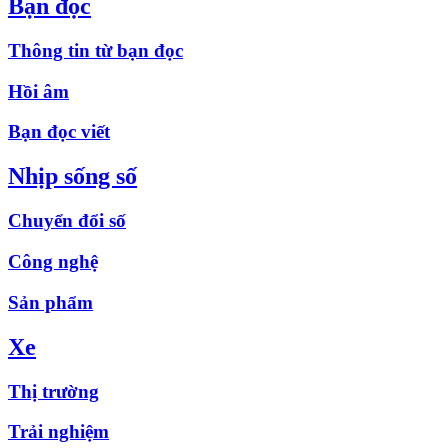
Bạn đọc
Thông tin từ bạn đọc
Hồi âm
Bạn đọc viết
Nhịp sống số
Chuyển đổi số
Công nghệ
Sản phẩm
Xe
Thị trường
Trải nghiệm