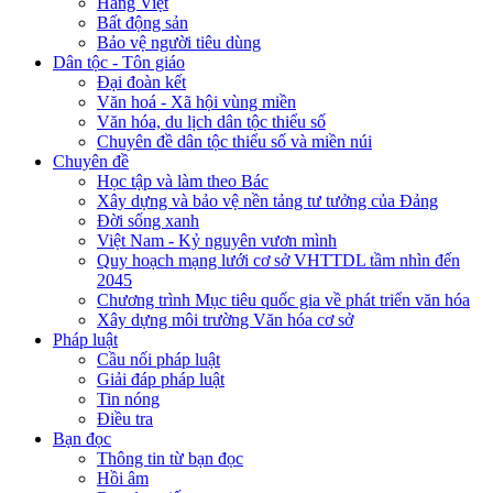
Hàng Việt
Bất động sản
Bảo vệ người tiêu dùng
Dân tộc - Tôn giáo
Đại đoàn kết
Văn hoá - Xã hội vùng miền
Văn hóa, du lịch dân tộc thiểu số
Chuyên đề dân tộc thiểu số và miền núi
Chuyên đề
Học tập và làm theo Bác
Xây dựng và bảo vệ nền tảng tư tưởng của Đảng
Đời sống xanh
Việt Nam - Kỷ nguyên vươn mình
Quy hoạch mạng lưới cơ sở VHTTDL tầm nhìn đến
2045
Chương trình Mục tiêu quốc gia về phát triển văn hóa
Xây dựng môi trường Văn hóa cơ sở
Pháp luật
Cầu nối pháp luật
Giải đáp pháp luật
Tin nóng
Điều tra
Bạn đọc
Thông tin từ bạn đọc
Hồi âm