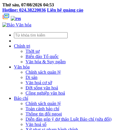
Thứ sáu, 07/08/2026 04:53
Hotline: 024.38220036
Liên hệ quảng cáo
Chính trị
Thời sự
Biển đảo Tổ quốc
Văn hóa & Suy ngẫm
Văn hóa
Chính sách quản lý
Di sản
Văn hoá cơ sở
Đời sống văn hoá
Công nghiệp văn hoá
Báo chí
Chính sách quản lý
Toàn cảnh báo chí
Thông tin đối ngoại
Diễn đàn góp ý dự thảo Luật Báo chí (sửa đổi)
Văn hoá số
Xử phạt vi phạm hành chính