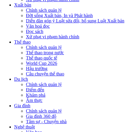
Xuất bản
Chính sách quản lý
Đời sống Xuất bản, In và Phát hành
Diễn đàn góp ý Luật sửa đổi, bổ sung Luật Xuất bản
Văn hoá đọc
Đọc sách
Xử phạt vi phạm hành chính
Thể thao
Chính sách quản lý
Thể thao trong nước
Thể thao quốc tế
World Cup 2026
Hậu trường
Câu chuyện thể thao
Du lịch
Chính sách quản lý
Điểm đến
Khám phá
Ẩm thực
Gia đình
Chính sách quản lý
Gia đình 360 độ
Tâm sự - Chuyện nhà
Nghệ thuật