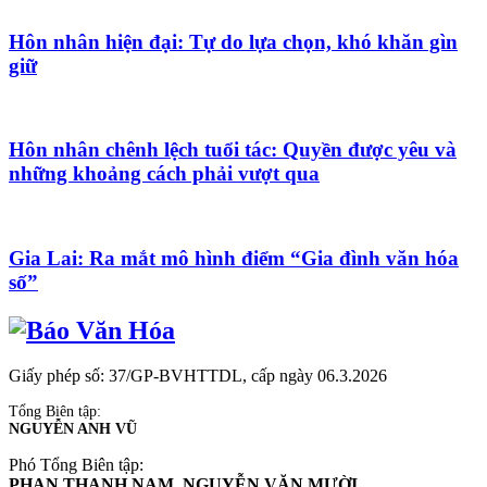
Hôn nhân hiện đại: Tự do lựa chọn, khó khăn gìn
giữ
Hôn nhân chênh lệch tuổi tác: Quyền được yêu và
những khoảng cách phải vượt qua
Gia Lai: Ra mắt mô hình điểm “Gia đình văn hóa
số”
Giấy phép số: 37/GP-BVHTTDL, cấp ngày 06.3.2026
Tổng Biên tập:
NGUYỄN ANH VŨ
Phó Tổng Biên tập:
PHAN THANH NAM, NGUYỄN VĂN MƯỜI