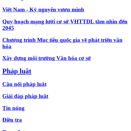
Việt Nam - Kỷ nguyên vươn mình
Quy hoạch mạng lưới cơ sở VHTTDL tầm nhìn đến
2045
Chương trình Mục tiêu quốc gia về phát triển văn
hóa
Xây dựng môi trường Văn hóa cơ sở
Pháp luật
Cầu nối pháp luật
Giải đáp pháp luật
Tin nóng
Điều tra