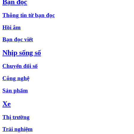
Bạn đọc
Thông tin từ bạn đọc
Hồi âm
Bạn đọc viết
Nhịp sống số
Chuyển đổi số
Công nghệ
Sản phẩm
Xe
Thị trường
Trải nghiệm