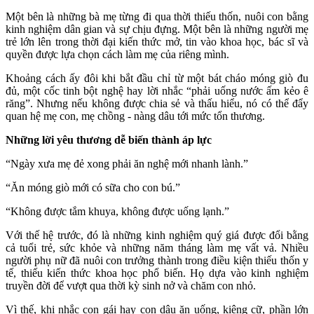
Một bên là những bà mẹ từng đi qua thời thiếu thốn, nuôi con bằng
kinh nghiệm dân gian và sự chịu đựng. Một bên là những người mẹ
trẻ lớn lên trong thời đại kiến thức mở, tin vào khoa học, bác sĩ và
quyền được lựa chọn cách làm mẹ của riêng mình.
Khoảng cách ấy đôi khi bắt đầu chỉ từ một bát cháo móng giò đu
đủ, một cốc tinh bột nghệ hay lời nhắc “phải uống nước ấm kẻo ê
răng”. Nhưng nếu không được chia sẻ và thấu hiểu, nó có thể đẩy
quan hệ mẹ con, mẹ chồng - nàng dâu tới mức tổn thương.
Những lời yêu thương dễ biến thành áp lực
“Ngày xưa mẹ đẻ xong phải ăn nghệ mới nhanh lành.”
“Ăn móng giò mới có sữa cho con bú.”
“Không được tắm khuya, không được uống lạnh.”
Với thế hệ trước, đó là những kinh nghiệm quý giá được đổi bằng
cả tuổi trẻ, sức khỏe và những năm tháng làm mẹ vất vả. Nhiều
người phụ nữ đã nuôi con trưởng thành trong điều kiện thiếu thốn y
tế, thiếu kiến thức khoa học phổ biến. Họ dựa vào kinh nghiệm
truyền đời để vượt qua thời kỳ sinh nở và chăm con nhỏ.
Vì thế, khi nhắc con gái hay con dâu ăn uống, kiêng cữ, phần lớn