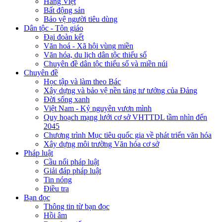
Hàng Việt
Bất động sản
Bảo vệ người tiêu dùng
Dân tộc - Tôn giáo
Đại đoàn kết
Văn hoá - Xã hội vùng miền
Văn hóa, du lịch dân tộc thiểu số
Chuyên đề dân tộc thiểu số và miền núi
Chuyên đề
Học tập và làm theo Bác
Xây dựng và bảo vệ nền tảng tư tưởng của Đảng
Đời sống xanh
Việt Nam - Kỷ nguyên vươn mình
Quy hoạch mạng lưới cơ sở VHTTDL tầm nhìn đến
2045
Chương trình Mục tiêu quốc gia về phát triển văn hóa
Xây dựng môi trường Văn hóa cơ sở
Pháp luật
Cầu nối pháp luật
Giải đáp pháp luật
Tin nóng
Điều tra
Bạn đọc
Thông tin từ bạn đọc
Hồi âm