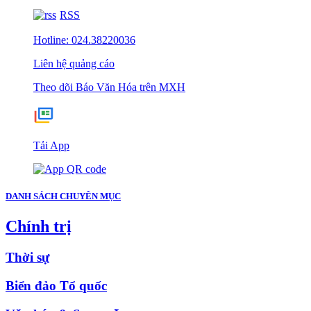
RSS
Hotline: 024.38220036
Liên hệ quảng cáo
Theo dõi Báo Văn Hóa trên MXH
Tải App
DANH SÁCH CHUYÊN MỤC
Chính trị
Thời sự
Biển đảo Tổ quốc