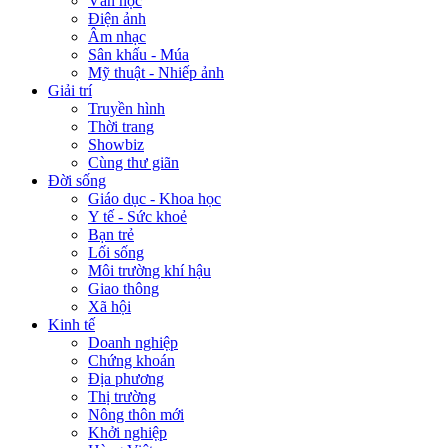
Văn học
Điện ảnh
Âm nhạc
Sân khấu - Múa
Mỹ thuật - Nhiếp ảnh
Giải trí
Truyền hình
Thời trang
Showbiz
Cùng thư giãn
Đời sống
Giáo dục - Khoa học
Y tế - Sức khoẻ
Bạn trẻ
Lối sống
Môi trường khí hậu
Giao thông
Xã hội
Kinh tế
Doanh nghiệp
Chứng khoán
Địa phương
Thị trường
Nông thôn mới
Khởi nghiệp