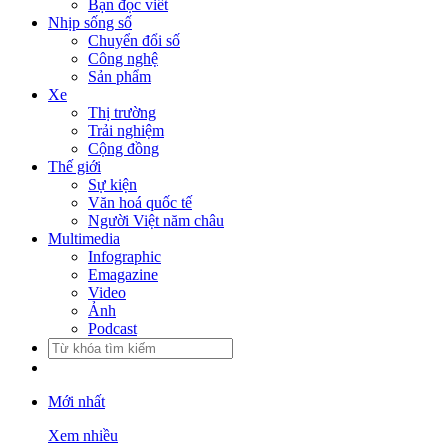
Bạn đọc viết
Nhịp sống số
Chuyển đổi số
Công nghệ
Sản phẩm
Xe
Thị trường
Trải nghiệm
Cộng đồng
Thế giới
Sự kiện
Văn hoá quốc tế
Người Việt năm châu
Multimedia
Infographic
Emagazine
Video
Ảnh
Podcast
Mới nhất
Xem nhiều