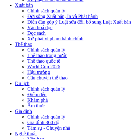
Xuất bản
Chính sách quản lý
Đời sống Xuất bản, In và Phát hành
Diễn đàn góp ý Luật sửa đổi, bổ sung Luật Xuất bản
Văn hoá đọc
Đọc sách
Xử phạt vi phạm hành chính
Thể thao
Chính sách quản lý
Thể thao trong nước
Thể thao quốc tế
World Cup 2026
Hậu trường
Câu chuyện thể thao
Du lịch
Chính sách quản lý
Điểm đến
Khám phá
Ẩm thực
Gia đình
Chính sách quản lý
Gia đình 360 độ
Tâm sự - Chuyện nhà
Nghệ thuật