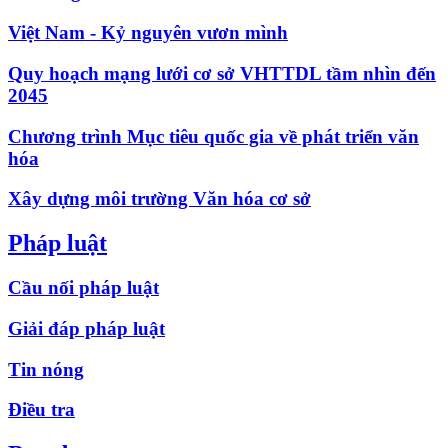
Việt Nam - Kỷ nguyên vươn mình
Quy hoạch mạng lưới cơ sở VHTTDL tầm nhìn đến
2045
Chương trình Mục tiêu quốc gia về phát triển văn
hóa
Xây dựng môi trường Văn hóa cơ sở
Pháp luật
Cầu nối pháp luật
Giải đáp pháp luật
Tin nóng
Điều tra