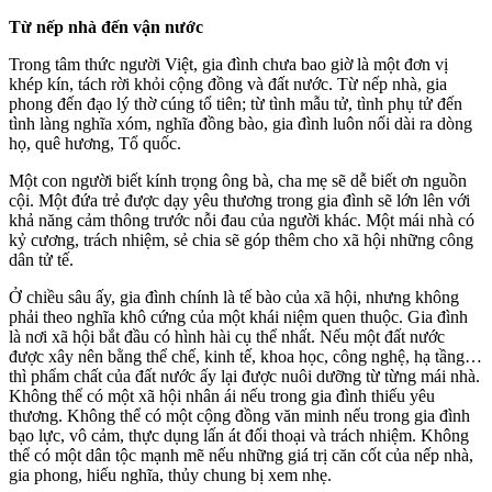
Từ nếp nhà đến vận nước
Trong tâm thức người Việt, gia đình chưa bao giờ là một đơn vị
khép kín, tách rời khỏi cộng đồng và đất nước. Từ nếp nhà, gia
phong đến đạo lý thờ cúng tổ tiên; từ tình mẫu tử, tình phụ tử đến
tình làng nghĩa xóm, nghĩa đồng bào, gia đình luôn nối dài ra dòng
họ, quê hương, Tổ quốc.
Một con người biết kính trọng ông bà, cha mẹ sẽ dễ biết ơn nguồn
cội. Một đứa trẻ được dạy yêu thương trong gia đình sẽ lớn lên với
khả năng cảm thông trước nỗi đau của người khác. Một mái nhà có
kỷ cương, trách nhiệm, sẻ chia sẽ góp thêm cho xã hội những công
dân tử tế.
Ở chiều sâu ấy, gia đình chính là tế bào của xã hội, nhưng không
phải theo nghĩa khô cứng của một khái niệm quen thuộc. Gia đình
là nơi xã hội bắt đầu có hình hài cụ thể nhất. Nếu một đất nước
được xây nên bằng thể chế, kinh tế, khoa học, công nghệ, hạ tầng…
thì phẩm chất của đất nước ấy lại được nuôi dưỡng từ từng mái nhà.
Không thể có một xã hội nhân ái nếu trong gia đình thiếu yêu
thương. Không thể có một cộng đồng văn minh nếu trong gia đình
bạo lực, vô cảm, thực dụng lấn át đối thoại và trách nhiệm. Không
thể có một dân tộc mạnh mẽ nếu những giá trị căn cốt của nếp nhà,
gia phong, hiếu nghĩa, thủy chung bị xem nhẹ.