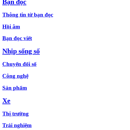
Bạn đọc
Thông tin từ bạn đọc
Hồi âm
Bạn đọc viết
Nhịp sống số
Chuyển đổi số
Công nghệ
Sản phẩm
Xe
Thị trường
Trải nghiệm