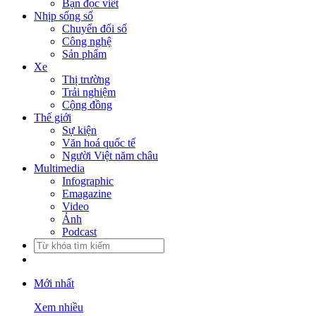
Bạn đọc viết
Nhịp sống số
Chuyển đổi số
Công nghệ
Sản phẩm
Xe
Thị trường
Trải nghiệm
Cộng đồng
Thế giới
Sự kiện
Văn hoá quốc tế
Người Việt năm châu
Multimedia
Infographic
Emagazine
Video
Ảnh
Podcast
Mới nhất
Xem nhiều