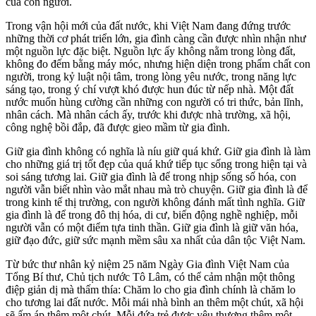
của con người.
Trong vận hội mới của đất nước, khi Việt Nam đang đứng trước
những thời cơ phát triển lớn, gia đình càng cần được nhìn nhận như
một nguồn lực đặc biệt. Nguồn lực ấy không nằm trong lòng đất,
không đo đếm bằng máy móc, nhưng hiện diện trong phẩm chất con
người, trong kỷ luật nội tâm, trong lòng yêu nước, trong năng lực
sáng tạo, trong ý chí vượt khó được hun đúc từ nếp nhà. Một đất
nước muốn hùng cường cần những con người có tri thức, bản lĩnh,
nhân cách. Mà nhân cách ấy, trước khi được nhà trường, xã hội,
công nghệ bồi đắp, đã được gieo mầm từ gia đình.
Giữ gia đình không có nghĩa là níu giữ quá khứ. Giữ gia đình là làm
cho những giá trị tốt đẹp của quá khứ tiếp tục sống trong hiện tại và
soi sáng tương lai. Giữ gia đình là để trong nhịp sống số hóa, con
người vẫn biết nhìn vào mắt nhau mà trò chuyện. Giữ gia đình là để
trong kinh tế thị trường, con người không đánh mất tình nghĩa. Giữ
gia đình là để trong đô thị hóa, di cư, biến động nghề nghiệp, mỗi
người vẫn có một điểm tựa tinh thần. Giữ gia đình là giữ văn hóa,
giữ đạo đức, giữ sức mạnh mềm sâu xa nhất của dân tộc Việt Nam.
Từ bức thư nhân kỷ niệm 25 năm Ngày Gia đình Việt Nam của
Tổng Bí thư, Chủ tịch nước Tô Lâm, có thể cảm nhận một thông
điệp giản dị mà thấm thía: Chăm lo cho gia đình chính là chăm lo
cho tương lai đất nước. Mỗi mái nhà bình an thêm một chút, xã hội
sẽ ấm áp thêm một chút. Mỗi đứa trẻ được yêu thương thêm một