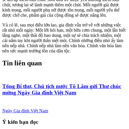
chút, tương lai sẽ lành mạnh thêm một chút. Mỗi người già được
kính trọng, mỗi người phụ nữ được tôn trọng, mỗi người yếu thế
được chở che, phẩm giá của cộng đồng sẽ được nâng lên.
Và có lẽ, sau mọi điều lớn lao, gia đình vẫn trở về với những việc
rất nhỏ mỗi ngày: Một lời hỏi han, một bữa cơm chung, một lần biết
lắng nghe, một thái độ bao dung, một sự sẻ chia trách nhiệm, một
cái nắm tay khi người thân mệt mỏi. Chính những điều nhỏ ấy làm
nên nếp nhà. Chính nếp nhà làm nên văn hóa. Chính văn hóa làm
nên sức mạnh trường tồn của dân tộc.
Tin liên quan
Tổng Bí thư, Chủ tịch nước Tô Lâm gửi Thư chúc
mừng Ngày Gia đình Việt Nam
Ngày Gia đình Việt Nam
Ý kiến bạn đọc