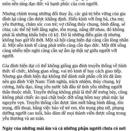
mòn nền tảng đạo đức và hạnh phúc của con người.
Nhưng chính trong những đổi thay ấy, các giá trị bền vững của gia
đình lại càng cần được khẳng định. Hiếu kính với ông bà, cha mẹ;
yêu thương, chăm sóc con trẻ; vợ chồng thủy chung, bình đẳng, sẻ
chia; các thế hệ biết lắng nghe, tôn trọng, nâng đỡ nhau, đó không
phải là những khẩu hiệu cũ kỹ. Đó là những điều giản dị nhưng
không bao giờ lỗi thời. Một xã hội càng hiện đại càng cần lòng nhân
ái. Một nền kinh tế càng phát triển càng cần đạo đức. Một đời sống
càng nhiều tiện nghi càng cần sự ấm áp thật sự giữa người với
người.
Gia đình hiện đại có thể không giống gia đình truyền thống về hình
thức tổ chức, không gian sống, vai trò kinh tế hay cách giao tiếp.
Nhưng gia đình hiện đại không thể đánh mất phần cốt lõi đã làm
nên gia đình Việt Nam: Tình nghĩa, trách nhiệm, thủy chung, kỷ
cương, hiếu đạo, lòng yêu nước bắt đầu từ tình yêu những người
thân thuộc nhất. Truyền thống không phải là thứ để trưng bày, cũng
không phải chiếc áo quá chật buộc đời sống hôm nay phải mặc lại
nguyên vẹn. Truyền thống cần được làm mới bằng bình đẳng, tôn
trọng, đối thoại, bằng việc bảo vệ trẻ em, tôn trọng phụ nữ, phụng
dưỡng người cao tuổi, bảo đảm để mọi thành viên được sống trong
yêu thương và an toàn.
Ngày của những mái ấm và cả những phận người chưa có nơi