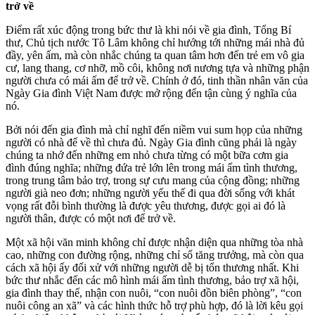
trở về
Điểm rất xúc động trong bức thư là khi nói về gia đình, Tổng Bí
thư, Chủ tịch nước Tô Lâm không chỉ hướng tới những mái nhà đủ
đầy, yên ấm, mà còn nhắc chúng ta quan tâm hơn đến trẻ em vô gia
cư, lang thang, cơ nhỡ, mồ côi, không nơi nương tựa và những phận
người chưa có mái ấm để trở về. Chính ở đó, tinh thần nhân văn của
Ngày Gia đình Việt Nam được mở rộng đến tận cùng ý nghĩa của
nó.
Bởi nói đến gia đình mà chỉ nghĩ đến niềm vui sum họp của những
người có nhà để về thì chưa đủ. Ngày Gia đình cũng phải là ngày
chúng ta nhớ đến những em nhỏ chưa từng có một bữa cơm gia
đình đúng nghĩa; những đứa trẻ lớn lên trong mái ấm tình thương,
trong trung tâm bảo trợ, trong sự cưu mang của cộng đồng; những
người già neo đơn; những người yếu thế đi qua đời sống với khát
vọng rất đỗi bình thường là được yêu thương, được gọi ai đó là
người thân, được có một nơi để trở về.
Một xã hội văn minh không chỉ được nhận diện qua những tòa nhà
cao, những con đường rộng, những chỉ số tăng trưởng, mà còn qua
cách xã hội ấy đối xử với những người dễ bị tổn thương nhất. Khi
bức thư nhắc đến các mô hình mái ấm tình thương, bảo trợ xã hội,
gia đình thay thế, nhận con nuôi, “con nuôi đồn biên phòng”, “con
nuôi công an xã” và các hình thức hỗ trợ phù hợp, đó là lời kêu gọi