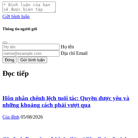
Gửi bình luận
Thông tin người gửi
Họ tên
Địa chỉ Email
Đóng
Gửi bình luận
Đọc tiếp
Hôn nhân chênh lệch tuổi tác: Quyền được yêu và
những khoảng cách phải vượt qua
Gia đình
05/08/2026