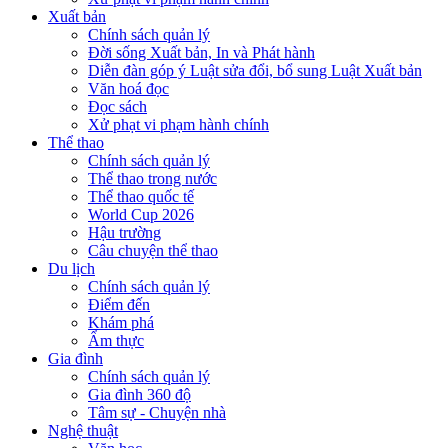
Xuất bản
Chính sách quản lý
Đời sống Xuất bản, In và Phát hành
Diễn đàn góp ý Luật sửa đổi, bổ sung Luật Xuất bản
Văn hoá đọc
Đọc sách
Xử phạt vi phạm hành chính
Thể thao
Chính sách quản lý
Thể thao trong nước
Thể thao quốc tế
World Cup 2026
Hậu trường
Câu chuyện thể thao
Du lịch
Chính sách quản lý
Điểm đến
Khám phá
Ẩm thực
Gia đình
Chính sách quản lý
Gia đình 360 độ
Tâm sự - Chuyện nhà
Nghệ thuật