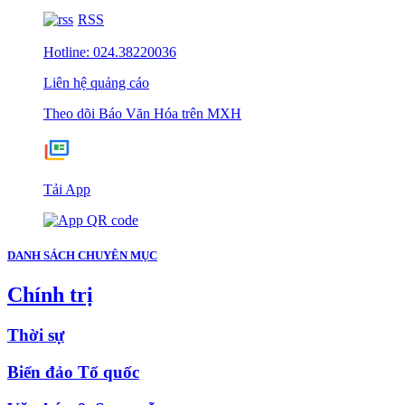
RSS
Hotline: 024.38220036
Liên hệ quảng cáo
Theo dõi Báo Văn Hóa trên MXH
Tải App
DANH SÁCH CHUYÊN MỤC
Chính trị
Thời sự
Biển đảo Tổ quốc