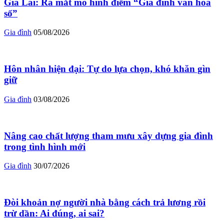
Gia Lai: Ra mắt mô hình điểm “Gia đình văn hóa
số”
Gia đình
05/08/2026
Hôn nhân hiện đại: Tự do lựa chọn, khó khăn gìn
giữ
Gia đình
03/08/2026
Nâng cao chất lượng tham mưu xây dựng gia đình
trong tình hình mới
Gia đình
30/07/2026
Đòi khoản nợ người nhà bằng cách trả lương rồi
trừ dần: Ai đúng, ai sai?