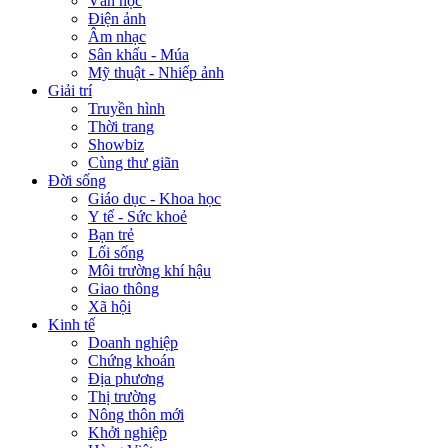
Văn học
Điện ảnh
Âm nhạc
Sân khấu - Múa
Mỹ thuật - Nhiếp ảnh
Giải trí
Truyền hình
Thời trang
Showbiz
Cùng thư giãn
Đời sống
Giáo dục - Khoa học
Y tế - Sức khoẻ
Bạn trẻ
Lối sống
Môi trường khí hậu
Giao thông
Xã hội
Kinh tế
Doanh nghiệp
Chứng khoán
Địa phương
Thị trường
Nông thôn mới
Khởi nghiệp