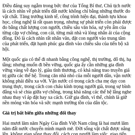
Điều đáng suy ngẫm trong bức thư của Tổng Bí thư, Chủ tịch nước
là cách nhìn về phát triển đất nước không chỉ bằng những thước đo
vật chất. Tăng trưởng kinh tế, công trình hiện đại, thành tựu khoa
học, công nghệ là rất quan trọng, nhưng sự phát triển còn phải được
đo bằng
chất lượng con người, chiều sâu văn hóa, sự yên ấm của
từng cặp vợ chồng, con cái, từng mái nhà và lòng nhân ái của cộng
đồng. Đó là cách nhìn rất nhân văn, đặt con người vào trung tâm
của phát triển, đặt hạnh phúc gia đình vào chiều sâu của tiến bộ xã
hội.
Một quốc gia có thể đi nhanh bằng công nghệ, thị trường, đô thị, hạ
tầng; nhưng muốn đi bền vững, quốc gia ấy cần những gia đình
vững vàng về đạo lý, giàu tình thương, có khả năng trao truyền giá
trị giữa các thế hệ. Trong căn nhà nhỏ của mỗi người dân, vận nước
không phải điều xa vời. Vận nước có trong cách cha mẹ dạy con
trung thực, trong cách con cháu kính trọng người già, trong sự bình
đẳng và sẻ chia giữa vợ chồng, trong khả năng các thế hệ lắng nghe
nhau thay vì áp đặt hay xa cách. Giữ gia đình, vì thế, chính là giữ
nền móng văn hóa và sức mạnh trường tồn của dân tộc.
Giá trị bất biến giữa những đổi thay
Hai mươi lăm năm Ngày Gia đình Việt Nam cũng là hai mươi lăm
năm đất nước chuyển mình mạnh mẽ. Đời sống vật chất được nâng
lên, không gian sống thay đổi, cách con người làm việc, giao tiếp,