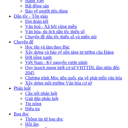
Hàng Việt
Bất động sản
Bảo vệ người tiêu dùng
Dân tộc - Tôn giáo
Đại đoàn kết
Văn hoá - Xã hội vùng miền
Văn hóa, du lịch dân tộc thiểu số
Chuyên đề dân tộc thiểu số và miền núi
Chuyên đề
Học tập và làm theo Bác
Xây dựng và bảo vệ nền tảng tư tưởng của Đảng
Đời sống xanh
Việt Nam - Kỷ nguyên vươn mình
Quy hoạch mạng lưới cơ sở VHTTDL tầm nhìn đến
2045
Chương trình Mục tiêu quốc gia về phát triển văn hóa
Xây dựng môi trường Văn hóa cơ sở
Pháp luật
Cầu nối pháp luật
Giải đáp pháp luật
Tin nóng
Điều tra
Bạn đọc
Thông tin từ bạn đọc
Hồi âm