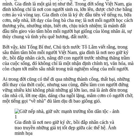
mình. Gia đình là một giá trị như thế. Trong đời sống Việt Nam, gia
đình không chỉ là nơi con người sinh ra, lớn lên, được chở che bằng
cơm áo và vòng tay. Gia đình còn là ký ức đầu tiên về tiếng ru, bữa
cơm, nếp nhà, lời dạy của ông bà cha mẹ; là nơi mỗi người học cách
thương yêu, nhường nhịn, biết ơn, chịu trách nhiệm; là mảnh đất
đầu tiên gieo vào tâm hồn mỗi người hạt giống của lòng nhân ái, sự
thủy chung và tình yêu quê hương, đất nước.
Bởi vậy, khi Tổng Bí thư, Chủ tịch nước Tô Lâm viết rằng, trong
sâu thẳm tâm hồn mỗi người Việt Nam, gia đình là nơi neo giữ ký
ức, bồi đắp nhân cách, nâng đỡ con người trước những thăng trầm
của cuộc sống, đó không chỉ là một nhận định chính trị, văn hóa, mà
còn chạm tới miền sâu nhất trong trải nghiệm sống của mỗi người.
Ai trong đời cũng có thể đi qua những thành công, thất bại, những
đổi thay của thời cuộc, nhưng sau cùng, điều làm con người đứng
vững nhiều khi không phải những gì lớn lao, mà là ánh đèn trong
căn nhà cũ, lời mẹ dặn, dáng cha ngồi lặng, mâm cơm có người chờ,
một tiếng gọi “về nhà” đủ làm dịu đi bao giông gió.
Gia đình là nơi neo giữ ký ức, bồi đắp nhân cách và
trao truyền những giá trị tốt đẹp giữa các thế hệ. Ảnh
minh họa