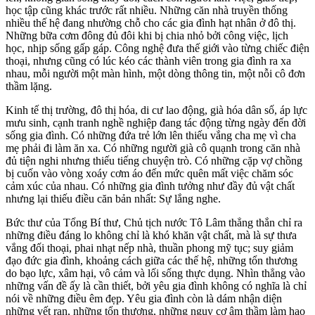
học tập cũng khác trước rất nhiều. Những căn nhà truyền thống
nhiều thế hệ đang nhường chỗ cho các gia đình hạt nhân ở đô thị.
Những bữa cơm đông đủ đôi khi bị chia nhỏ bởi công việc, lịch
học, nhịp sống gấp gáp. Công nghệ đưa thế giới vào từng chiếc điện
thoại, nhưng cũng có lúc kéo các thành viên trong gia đình ra xa
nhau, mỗi người một màn hình, một dòng thông tin, một nỗi cô đơn
thầm lặng.
Kinh tế thị trường, đô thị hóa, di cư lao động, già hóa dân số, áp lực
mưu sinh, cạnh tranh nghề nghiệp đang tác động từng ngày đến đời
sống gia đình. Có những đứa trẻ lớn lên thiếu vắng cha mẹ vì cha
mẹ phải đi làm ăn xa. Có những người già cô quạnh trong căn nhà
đủ tiện nghi nhưng thiếu tiếng chuyện trò. Có những cặp vợ chồng
bị cuốn vào vòng xoáy cơm áo đến mức quên mất việc chăm sóc
cảm xúc của nhau. Có những gia đình tưởng như đầy đủ vật chất
nhưng lại thiếu điều căn bản nhất: Sự lắng nghe.
Bức thư của Tổng Bí thư, Chủ tịch nước Tô Lâm thẳng thắn chỉ ra
những điều đáng lo không chỉ là khó khăn vật chất, mà là sự thưa
vắng đối thoại, phai nhạt nếp nhà, thuần phong mỹ tục; suy giảm
đạo đức gia đình, khoảng cách giữa các thế hệ, những tổn thương
do bạo lực, xâm hại, vô cảm và lối sống thực dụng. Nhìn thẳng vào
những vấn đề ấy là cần thiết, bởi yêu gia đình không có nghĩa là chỉ
nói về những điều êm đẹp. Yêu gia đình còn là dám nhận diện
những vết rạn, những tổn thương, những nguy cơ âm thầm làm hao