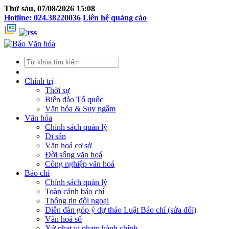
Thứ sáu, 07/08/2026 15:08
Hotline: 024.38220036
Liên hệ quảng cáo
Chính trị
Thời sự
Biển đảo Tổ quốc
Văn hóa & Suy ngẫm
Văn hóa
Chính sách quản lý
Di sản
Văn hoá cơ sở
Đời sống văn hoá
Công nghiệp văn hoá
Báo chí
Chính sách quản lý
Toàn cảnh báo chí
Thông tin đối ngoại
Diễn đàn góp ý dự thảo Luật Báo chí (sửa đổi)
Văn hoá số
Xử phạt vi phạm hành chính