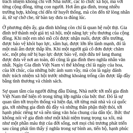
trách nhiệm không chỉ với Nhà nước, các tổ chức xã hội, mà với
từng cộng đồng, từng con người. Hơi ấm gia đình, trong nhiều
trường hợp, không chỉ đến từ huyết thống, mà còn đến từ lòng nhân
ái, từ sự chở che, từ bàn tay đưa ra đúng lúc.
Ở phương diện ấy, gia đình không còn chỉ là quan hệ ruột thịt. Gia
đình trở thành một giá trị xã hội, một năng lực yêu thương của cộng
đồng. Khi một em nhỏ mồ côi được nhận nuôi, được đến trường,
được bảo vệ khỏi bạo lực, xâm hại, được lớn lên lành mạnh, đó là
một mái ấm được thắp lên. Khi một người già cô đơn được chăm
sóc, một phụ nữ bị bạo lực được bảo vệ, một đứa trẻ lang thang
được đưa về nơi an toàn, đó cũng là gia đình theo nghĩa nhân văn
nhất. Ngày Gia đình Việt Nam vì thế không chỉ là ngày của hoa,
của lời chúc, của những bức ảnh sum vầy, mà còn là ngày đánh
thức trách nhiệm xã hội trước những khoảng trống cần được lấp đầy
bằng tình thương và chính sách.
Sự quan tâm của người đứng đầu Đảng, Nhà nước tới mỗi gia đình
Việt Nam thể hiện rõ trong từng lớp nghĩa của bức thư. Đó là sự
quan tâm tới truyền thống và hiện đại, tới từng mái nhà và cả quốc
gia, tới những gia đình đủ đầy và những thân phận thiệt thòi, tới
hạnh phúc riêng tư và nền tảng văn hóa chung của dân tộc. Bức thư
không nói về gia đình như một khái niệm trang trọng xa xôi, mà
như một phần máu thịt của đời sống, nơi mọi chủ trương phát triển
sau cùng phải tìm thấy ý nghĩa trong sự bình an, tiến bộ, hạnh phúc