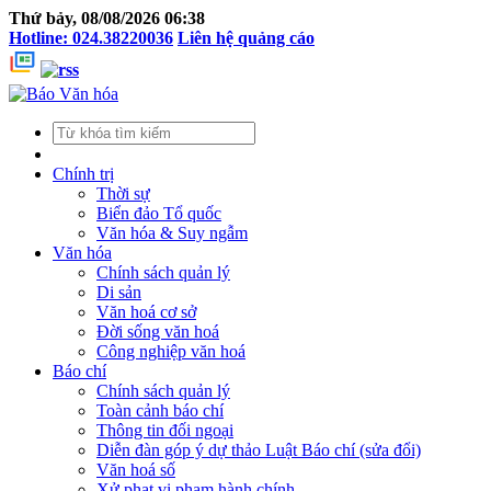
Thứ bảy, 08/08/2026 06:38
Hotline: 024.38220036
Liên hệ quảng cáo
Chính trị
Thời sự
Biển đảo Tổ quốc
Văn hóa & Suy ngẫm
Văn hóa
Chính sách quản lý
Di sản
Văn hoá cơ sở
Đời sống văn hoá
Công nghiệp văn hoá
Báo chí
Chính sách quản lý
Toàn cảnh báo chí
Thông tin đối ngoại
Diễn đàn góp ý dự thảo Luật Báo chí (sửa đổi)
Văn hoá số
Xử phạt vi phạm hành chính