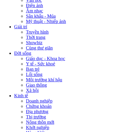
Văn học
Điện ảnh
Âm nhạc
Sân khấu - Múa
Mỹ thuật - Nhiếp ảnh
Giải trí
Truyền hình
Thời trang
Showbiz
Cùng thư giãn
Đời sống
Giáo dục - Khoa học
Y tế - Sức khoẻ
Bạn trẻ
Lối sống
Môi trường khí hậu
Giao thông
Xã hội
Kinh tế
Doanh nghiệp
Chứng khoán
Địa phương
Thị trường
Nông thôn mới
Khởi nghiệp