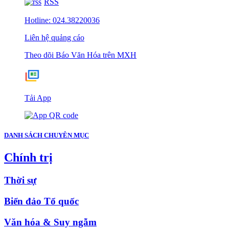
RSS
Hotline: 024.38220036
Liên hệ quảng cáo
Theo dõi Báo Văn Hóa trên MXH
Tải App
DANH SÁCH CHUYÊN MỤC
Chính trị
Thời sự
Biển đảo Tổ quốc
Văn hóa & Suy ngẫm