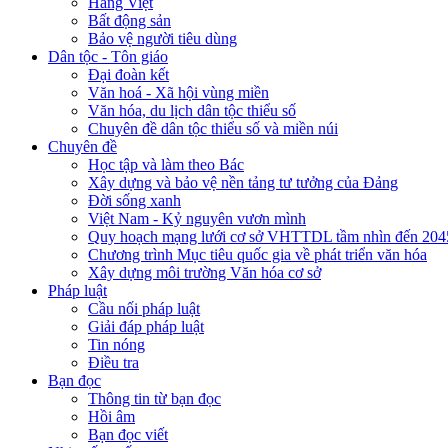
Hàng Việt
Bất động sản
Bảo vệ người tiêu dùng
Dân tộc - Tôn giáo
Đại đoàn kết
Văn hoá - Xã hội vùng miền
Văn hóa, du lịch dân tộc thiểu số
Chuyên đề dân tộc thiểu số và miền núi
Chuyên đề
Học tập và làm theo Bác
Xây dựng và bảo vệ nền tảng tư tưởng của Đảng
Đời sống xanh
Việt Nam - Kỷ nguyên vươn mình
Quy hoạch mạng lưới cơ sở VHTTDL tầm nhìn đến 204
Chương trình Mục tiêu quốc gia về phát triển văn hóa
Xây dựng môi trường Văn hóa cơ sở
Pháp luật
Cầu nối pháp luật
Giải đáp pháp luật
Tin nóng
Điều tra
Bạn đọc
Thông tin từ bạn đọc
Hồi âm
Bạn đọc viết