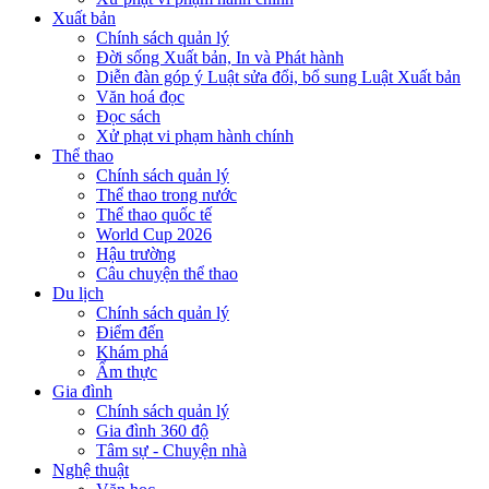
Xuất bản
Chính sách quản lý
Đời sống Xuất bản, In và Phát hành
Diễn đàn góp ý Luật sửa đổi, bổ sung Luật Xuất bản
Văn hoá đọc
Đọc sách
Xử phạt vi phạm hành chính
Thể thao
Chính sách quản lý
Thể thao trong nước
Thể thao quốc tế
World Cup 2026
Hậu trường
Câu chuyện thể thao
Du lịch
Chính sách quản lý
Điểm đến
Khám phá
Ẩm thực
Gia đình
Chính sách quản lý
Gia đình 360 độ
Tâm sự - Chuyện nhà
Nghệ thuật