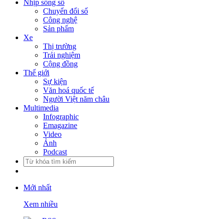
Nhịp sống số
Chuyển đổi số
Công nghệ
Sản phẩm
Xe
Thị trường
Trải nghiệm
Cộng đồng
Thế giới
Sự kiện
Văn hoá quốc tế
Người Việt năm châu
Multimedia
Infographic
Emagazine
Video
Ảnh
Podcast
Mới nhất
Xem nhiều