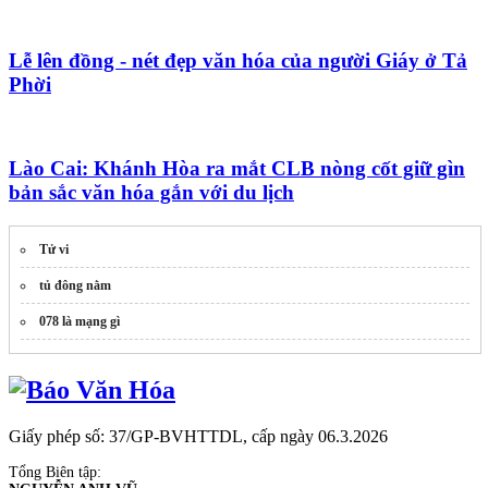
Lễ lên đồng - nét đẹp văn hóa của người Giáy ở Tả
Phời
Lào Cai: Khánh Hòa ra mắt CLB nòng cốt giữ gìn
bản sắc văn hóa gắn với du lịch
Tử vi
tủ đông nằm
078 là mạng gì
Giấy phép số: 37/GP-BVHTTDL, cấp ngày 06.3.2026
Tổng Biên tập: