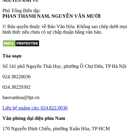
NGUYỄN ANH VŨ
Phó Tổng Biên tập:
PHAN THANH NAM, NGUYỄN VĂN MƯỜI
© Bản quyền thuộc về Báo Văn Hóa. Không sao chép dưới mọi
hình thức nếu chưa có sự chấp thuận bằng văn bản.
Tòa soạn
Số 141 phố Nguyễn Thái Học, phường Ô Chợ Dừa, TP Hà Nội
024.38220036
024.38229302
baovanhoa@fpt.vn
Liên hệ quảng cáo: 024.822.0036
Văn phòng đại diện phía Nam
170 Nguyễn Đình Chiểu, phường Xuân Hòa, TP HCM