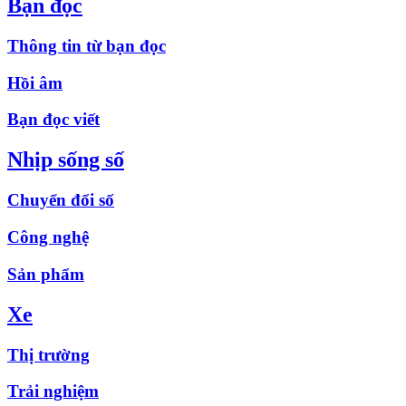
Bạn đọc
Thông tin từ bạn đọc
Hồi âm
Bạn đọc viết
Nhịp sống số
Chuyển đổi số
Công nghệ
Sản phẩm
Xe
Thị trường
Trải nghiệm