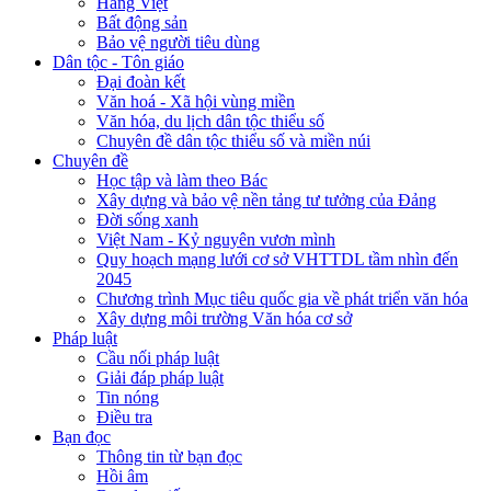
Hàng Việt
Bất động sản
Bảo vệ người tiêu dùng
Dân tộc - Tôn giáo
Đại đoàn kết
Văn hoá - Xã hội vùng miền
Văn hóa, du lịch dân tộc thiểu số
Chuyên đề dân tộc thiểu số và miền núi
Chuyên đề
Học tập và làm theo Bác
Xây dựng và bảo vệ nền tảng tư tưởng của Đảng
Đời sống xanh
Việt Nam - Kỷ nguyên vươn mình
Quy hoạch mạng lưới cơ sở VHTTDL tầm nhìn đến
2045
Chương trình Mục tiêu quốc gia về phát triển văn hóa
Xây dựng môi trường Văn hóa cơ sở
Pháp luật
Cầu nối pháp luật
Giải đáp pháp luật
Tin nóng
Điều tra
Bạn đọc
Thông tin từ bạn đọc
Hồi âm