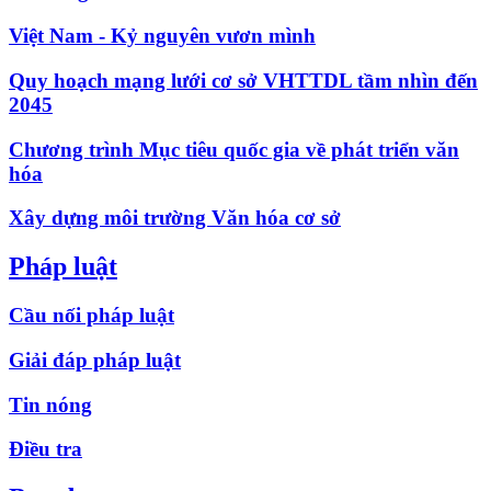
Việt Nam - Kỷ nguyên vươn mình
Quy hoạch mạng lưới cơ sở VHTTDL tầm nhìn đến
2045
Chương trình Mục tiêu quốc gia về phát triển văn
hóa
Xây dựng môi trường Văn hóa cơ sở
Pháp luật
Cầu nối pháp luật
Giải đáp pháp luật
Tin nóng
Điều tra