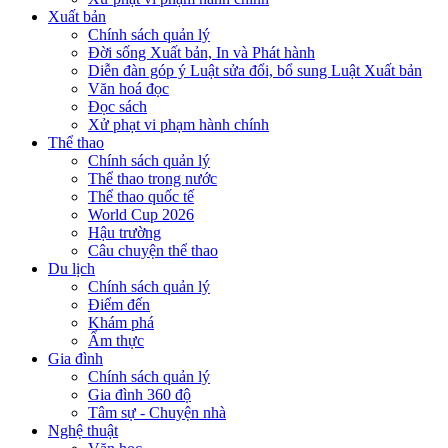
Xuất bản
Chính sách quản lý
Đời sống Xuất bản, In và Phát hành
Diễn đàn góp ý Luật sửa đổi, bổ sung Luật Xuất bản
Văn hoá đọc
Đọc sách
Xử phạt vi phạm hành chính
Thể thao
Chính sách quản lý
Thể thao trong nước
Thể thao quốc tế
World Cup 2026
Hậu trường
Câu chuyện thể thao
Du lịch
Chính sách quản lý
Điểm đến
Khám phá
Ẩm thực
Gia đình
Chính sách quản lý
Gia đình 360 độ
Tâm sự - Chuyện nhà
Nghệ thuật