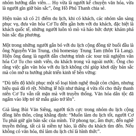
nhóm hướng dẫn viên… Họ vừa là người kể chuyện văn hóa, vừa
là người gìn giữ bản sắc”, ông Hồ Phú Thanh chia sẻ.
Hiện toàn xã có 21 điểm du lịch, khi có khách, các nhóm sẵn sàng
phục vụ, đưa văn hóa Cơ Tu đến gần hơn với du khách, đặc biệt là
khách quốc tế, những người luôn tò mò và háo hức được khám phá
bản sắc địa phương.
Một trong những người gắn bó với du lịch cộng đồng từ buổi đầu là
ông Nguyễn Văn Trung, chủ homestay Trung Tam (thôn Tà Lang).
Hiện ông đang là người dẫn chương trình các tour trải nghiệm văn
hóa Cơ Tu cho sinh viên, du khách trong và ngoài nước. Ông cho
rằng việc gắn văn hóa với du lịch không chỉ giúp khơi dậy bản sắc
mà còn mở ra hướng phát triển kinh tế bền vững:
“Dù tiến độ khôi phục một số loại hình nghệ thuật còn chậm, nhưng
hiệu quả đã rõ rệt. Những lễ hội như tháng 4 vừa rồi cho thấy thanh
niên Cơ Tu vẫn rất mặn mà với truyền thống. Văn hóa dân tộc đã
ngấm vào lớp trẻ từ mẫu giáo trở lên”.
Già làng Bùi Văn Siêng, người tích cực trong nhóm du lịch cộng
đồng liên thôn, cũng khẳng định: “Muốn làm du lịch tốt, người Cơ
Tu phải giữ gìn bản sắc của mình. Từ phong tục, ẩm thực, đến nghề
truyền thống, tất cả là niềm tự hào, là điều du khách tìm đến. Nếu
không có văn hóa, thì làm du lịch chỉ là hình thức”.