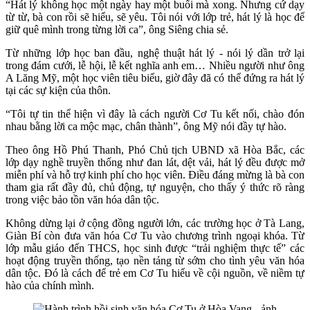
“Hát lý không học một ngày hay một buổi mà xong. Nhưng cứ dạy
từ từ, bà con rồi sẽ hiểu, sẽ yêu. Tôi nói với lớp trẻ, hát lý là học để
giữ quê mình trong từng lời ca”, ông Siêng chia sẻ.
Từ những lớp học ban đầu, nghệ thuật hát lý - nói lý dần trở lại
trong đám cưới, lễ hội, lễ kết nghĩa anh em… Nhiều người như ông
A Lăng Mỹ, một học viên tiêu biểu, giờ đây đã có thể đứng ra hát lý
tại các sự kiện của thôn.
“Tôi tự tin thể hiện vì đây là cách người Cơ Tu kết nối, chào đón
nhau bằng lời ca mộc mạc, chân thành”, ông Mỹ nói đầy tự hào.
Theo ông Hồ Phú Thanh, Phó Chủ tịch UBND xã Hòa Bắc, các
lớp dạy nghề truyền thống như đan lát, dệt vải, hát lý đều được mở
miễn phí và hỗ trợ kinh phí cho học viên. Điều đáng mừng là bà con
tham gia rất đầy đủ, chủ động, tự nguyện, cho thấy ý thức rõ ràng
trong việc bảo tồn văn hóa dân tộc.
Không dừng lại ở cộng đồng người lớn, các trường học ở Tà Lang,
Giàn Bí còn đưa văn hóa Cơ Tu vào chương trình ngoại khóa. Từ
lớp mẫu giáo đến THCS, học sinh được “trải nghiệm thực tế” các
hoạt động truyền thống, tạo nền tảng từ sớm cho tình yêu văn hóa
dân tộc. Đó là cách để trẻ em Cơ Tu hiểu về cội nguồn, về niềm tự
hào của chính mình.