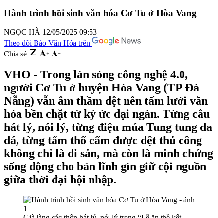
Hành trình hồi sinh văn hóa Cơ Tu ở Hòa Vang
NGỌC HÀ
12/05/2025 09:53
Theo dõi Báo Văn Hóa trên
Chia sẻ
VHO - Trong làn sóng công nghệ 4.0,
người Cơ Tu ở huyện Hòa Vang (TP Đà
Nẵng) vẫn âm thầm dệt nên tấm lưới văn
hóa bền chặt từ ký ức đại ngàn. Từng câu
hát lý, nói lý, từng điệu múa Tung tung da
dá, từng tấm thổ cẩm được dệt thủ công
không chỉ là di sản, mà còn là minh chứng
sống động cho bản lĩnh gìn giữ cội nguồn
giữa thời đại hội nhập.
Già làng các thôn hát lý, nói lý trong “Lễ ăn thề kết