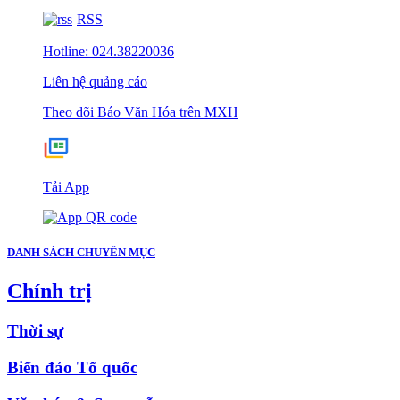
RSS
Hotline: 024.38220036
Liên hệ quảng cáo
Theo dõi Báo Văn Hóa trên MXH
Tải App
DANH SÁCH CHUYÊN MỤC
Chính trị
Thời sự
Biển đảo Tổ quốc