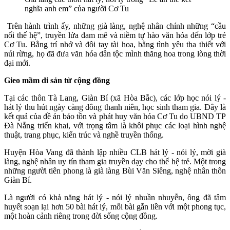
nghĩa anh em” của người Cơ Tu
Trên hành trình ấy, những già làng, nghệ nhân chính những “cầu
nối thế hệ”, truyền lửa đam mê và niềm tự hào văn hóa đến lớp trẻ
Cơ Tu. Bằng trí nhớ và đôi tay tài hoa, bằng tình yêu tha thiết với
núi rừng, họ đã đưa văn hóa dân tộc mình thăng hoa trong lòng thời
đại mới.
Gieo mầm di sản từ cộng đồng
Tại các thôn Tà Lang, Giàn Bí (xã Hòa Bắc), các lớp học nói lý -
hát lý thu hút ngày càng đông thanh niên, học sinh tham gia. Đây là
kết quả của đề án bảo tồn và phát huy văn hóa Cơ Tu do UBND TP
Đà Nẵng triển khai, với trọng tâm là khôi phục các loại hình nghệ
thuật, trang phục, kiến trúc và nghề truyền thống.
Huyện Hòa Vang đã thành lập nhiều CLB hát lý - nói lý, mời già
làng, nghệ nhân uy tín tham gia truyền dạy cho thế hệ trẻ. Một trong
những người tiên phong là già làng Bùi Văn Siêng, nghệ nhân thôn
Giàn Bí.
Là người có khả năng hát lý - nói lý nhuần nhuyễn, ông đã tâm
huyết soạn lại hơn 50 bài hát lý, mỗi bài gắn liền với một phong tục,
một hoàn cảnh riêng trong đời sống cộng đồng.