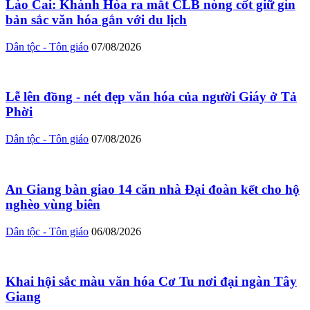
Lào Cai: Khánh Hòa ra mắt CLB nòng cốt giữ gìn
bản sắc văn hóa gắn với du lịch
Dân tộc - Tôn giáo
07/08/2026
Lễ lên đồng - nét đẹp văn hóa của người Giáy ở Tả
Phời
Dân tộc - Tôn giáo
07/08/2026
An Giang bàn giao 14 căn nhà Đại đoàn kết cho hộ
nghèo vùng biên
Dân tộc - Tôn giáo
06/08/2026
Khai hội sắc màu văn hóa Cơ Tu nơi đại ngàn Tây
Giang