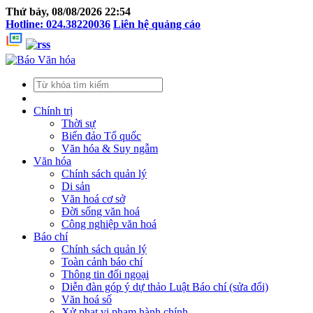
Thứ bảy, 08/08/2026 22:54
Hotline: 024.38220036
Liên hệ quảng cáo
Chính trị
Thời sự
Biển đảo Tổ quốc
Văn hóa & Suy ngẫm
Văn hóa
Chính sách quản lý
Di sản
Văn hoá cơ sở
Đời sống văn hoá
Công nghiệp văn hoá
Báo chí
Chính sách quản lý
Toàn cảnh báo chí
Thông tin đối ngoại
Diễn đàn góp ý dự thảo Luật Báo chí (sửa đổi)
Văn hoá số
Xử phạt vi phạm hành chính