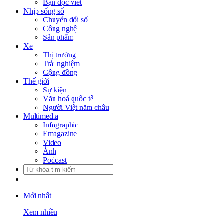
Bạn đọc viết
Nhịp sống số
Chuyển đổi số
Công nghệ
Sản phẩm
Xe
Thị trường
Trải nghiệm
Cộng đồng
Thế giới
Sự kiện
Văn hoá quốc tế
Người Việt năm châu
Multimedia
Infographic
Emagazine
Video
Ảnh
Podcast
Mới nhất
Xem nhiều