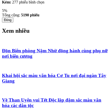
Kém:
277 phiếu bình chọn
5%
Tổng cộng:
5190
phiếu
Đóng
Xem nhiều
Đồn Biên phòng Nậm Nhừ đồng hành cùng phụ nữ
nơi biên cương
Khai hội sắc màu văn hóa Cơ Tu nơi đại ngàn Tây
Giang
Về Than Uyên vui Tết Độc lập đậm sắc màu văn
hóa các dân tộc