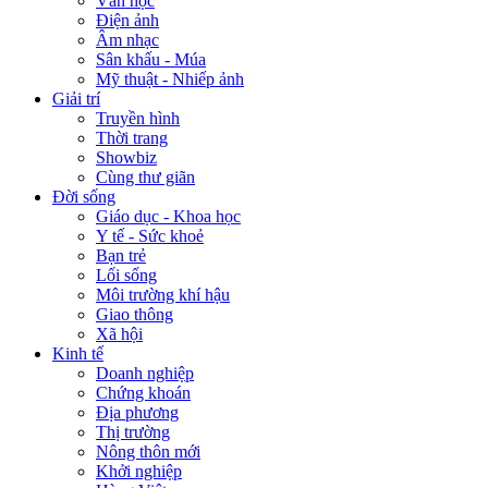
Văn học
Điện ảnh
Âm nhạc
Sân khấu - Múa
Mỹ thuật - Nhiếp ảnh
Giải trí
Truyền hình
Thời trang
Showbiz
Cùng thư giãn
Đời sống
Giáo dục - Khoa học
Y tế - Sức khoẻ
Bạn trẻ
Lối sống
Môi trường khí hậu
Giao thông
Xã hội
Kinh tế
Doanh nghiệp
Chứng khoán
Địa phương
Thị trường
Nông thôn mới
Khởi nghiệp