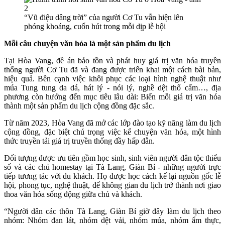
“Vũ điệu dâng trời” của người Cơ Tu vẫn hiện lên
phóng khoáng, cuốn hút trong mỗi dịp lễ hội
Mỗi câu chuyện văn hóa là một sản phẩm du lịch
Tại Hòa Vang, đề án bảo tồn và phát huy giá trị văn hóa truyền
thống người Cơ Tu đã và đang được triển khai một cách bài bản,
hiệu quả. Bên cạnh việc khôi phục các loại hình nghệ thuật như
múa Tung tung da dá, hát lý - nói lý, nghề dệt thổ cẩm…, địa
phương còn hướng đến mục tiêu lâu dài: Biến mỗi giá trị văn hóa
thành một sản phẩm du lịch cộng đồng đặc sắc.
Từ năm 2023, Hòa Vang đã mở các lớp đào tạo kỹ năng làm du lịch
cộng đồng, đặc biệt chú trọng việc kể chuyện văn hóa, một hình
thức truyền tải giá trị truyền thống đầy hấp dẫn.
Đối tượng được ưu tiên gồm học sinh, sinh viên người dân tộc thiểu
số và các chủ homestay tại Tà Lang, Giàn Bí - những người trực
tiếp tương tác với du khách. Họ được học cách kể lại nguồn gốc lễ
hội, phong tục, nghệ thuật, để không gian du lịch trở thành nơi giao
thoa văn hóa sống động giữa chủ và khách.
“Người dân các thôn Tà Lang, Giàn Bí giờ đây làm du lịch theo
nhóm: Nhóm đan lát, nhóm dệt vải, nhóm múa, nhóm ẩm thực,