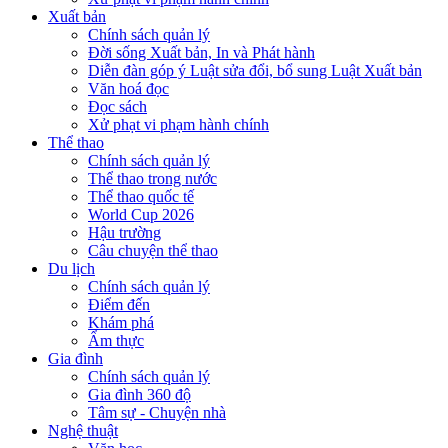
Xuất bản
Chính sách quản lý
Đời sống Xuất bản, In và Phát hành
Diễn đàn góp ý Luật sửa đổi, bổ sung Luật Xuất bản
Văn hoá đọc
Đọc sách
Xử phạt vi phạm hành chính
Thể thao
Chính sách quản lý
Thể thao trong nước
Thể thao quốc tế
World Cup 2026
Hậu trường
Câu chuyện thể thao
Du lịch
Chính sách quản lý
Điểm đến
Khám phá
Ẩm thực
Gia đình
Chính sách quản lý
Gia đình 360 độ
Tâm sự - Chuyện nhà
Nghệ thuật