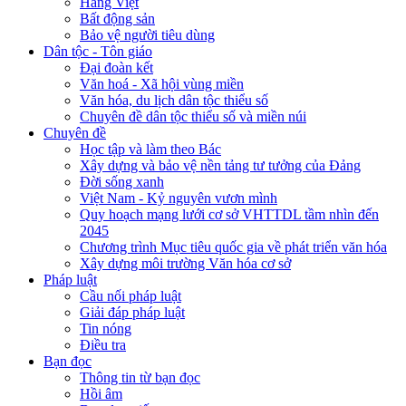
Hàng Việt
Bất động sản
Bảo vệ người tiêu dùng
Dân tộc - Tôn giáo
Đại đoàn kết
Văn hoá - Xã hội vùng miền
Văn hóa, du lịch dân tộc thiểu số
Chuyên đề dân tộc thiểu số và miền núi
Chuyên đề
Học tập và làm theo Bác
Xây dựng và bảo vệ nền tảng tư tưởng của Đảng
Đời sống xanh
Việt Nam - Kỷ nguyên vươn mình
Quy hoạch mạng lưới cơ sở VHTTDL tầm nhìn đến
2045
Chương trình Mục tiêu quốc gia về phát triển văn hóa
Xây dựng môi trường Văn hóa cơ sở
Pháp luật
Cầu nối pháp luật
Giải đáp pháp luật
Tin nóng
Điều tra
Bạn đọc
Thông tin từ bạn đọc
Hồi âm