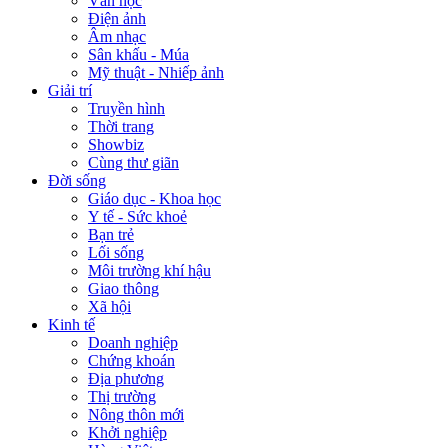
Văn học
Điện ảnh
Âm nhạc
Sân khấu - Múa
Mỹ thuật - Nhiếp ảnh
Giải trí
Truyền hình
Thời trang
Showbiz
Cùng thư giãn
Đời sống
Giáo dục - Khoa học
Y tế - Sức khoẻ
Bạn trẻ
Lối sống
Môi trường khí hậu
Giao thông
Xã hội
Kinh tế
Doanh nghiệp
Chứng khoán
Địa phương
Thị trường
Nông thôn mới
Khởi nghiệp