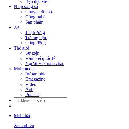
Bạn đọc viết
Nhịp sống số
Chuyển đổi số
Công nghệ
Sản phẩm
Xe
Thị trường
Trải nghiệm
Cộng đồng
Thế giới
Sự kiện
Văn hoá quốc tế
Người Việt năm châu
Multimedia
Infographic
Emagazine
Video
Ảnh
Podcast
Mới nhất
Xem nhiều