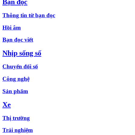
Bạn đọc
Thông tin từ bạn đọc
Hồi âm
Bạn đọc viết
Nhịp sống số
Chuyển đổi số
Công nghệ
Sản phẩm
Xe
Thị trường
Trải nghiệm