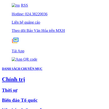
RSS
Hotline: 024.38220036
Liên hệ quảng cáo
Theo dõi Báo Văn Hóa trên MXH
Tải App
DANH SÁCH CHUYÊN MỤC
Chính trị
Thời sự
Biển đảo Tổ quốc