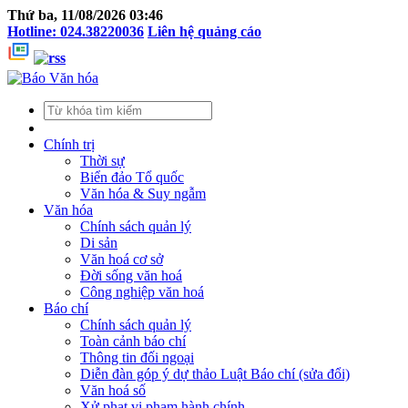
Thứ ba, 11/08/2026 03:46
Hotline: 024.38220036
Liên hệ quảng cáo
Chính trị
Thời sự
Biển đảo Tổ quốc
Văn hóa & Suy ngẫm
Văn hóa
Chính sách quản lý
Di sản
Văn hoá cơ sở
Đời sống văn hoá
Công nghiệp văn hoá
Báo chí
Chính sách quản lý
Toàn cảnh báo chí
Thông tin đối ngoại
Diễn đàn góp ý dự thảo Luật Báo chí (sửa đổi)
Văn hoá số
Xử phạt vi phạm hành chính