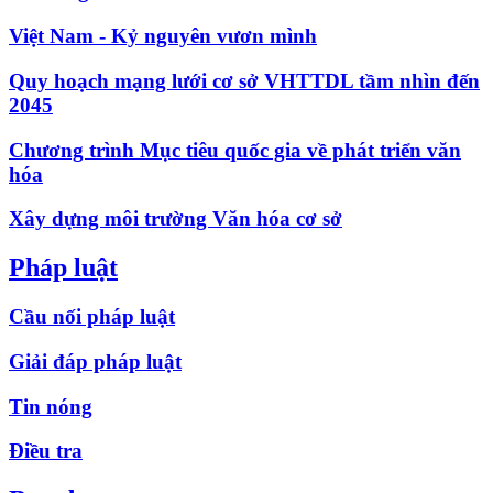
Việt Nam - Kỷ nguyên vươn mình
Quy hoạch mạng lưới cơ sở VHTTDL tầm nhìn đến
2045
Chương trình Mục tiêu quốc gia về phát triển văn
hóa
Xây dựng môi trường Văn hóa cơ sở
Pháp luật
Cầu nối pháp luật
Giải đáp pháp luật
Tin nóng
Điều tra