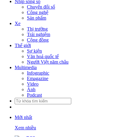
Nhịp sống số
Chuyển đổi số
Công nghệ
Sản phẩm
Xe
Thị trường
Trải nghiệm
Cộng đồng
Thế giới
Sự kiện
Văn hoá quốc tế
Người Việt năm châu
Multimedia
Infographic
Emagazine
Video
Ảnh
Podcast
Mới nhất
Xem nhiều