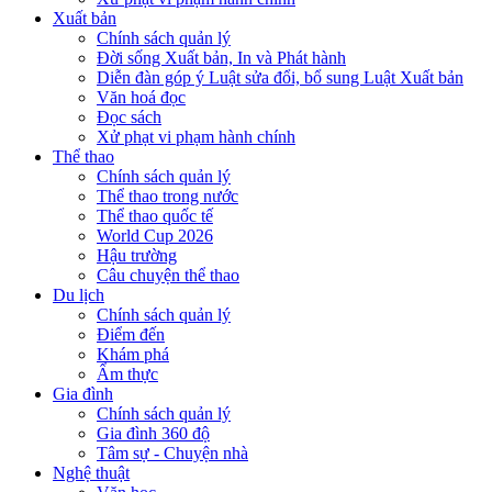
Xuất bản
Chính sách quản lý
Đời sống Xuất bản, In và Phát hành
Diễn đàn góp ý Luật sửa đổi, bổ sung Luật Xuất bản
Văn hoá đọc
Đọc sách
Xử phạt vi phạm hành chính
Thể thao
Chính sách quản lý
Thể thao trong nước
Thể thao quốc tế
World Cup 2026
Hậu trường
Câu chuyện thể thao
Du lịch
Chính sách quản lý
Điểm đến
Khám phá
Ẩm thực
Gia đình
Chính sách quản lý
Gia đình 360 độ
Tâm sự - Chuyện nhà
Nghệ thuật