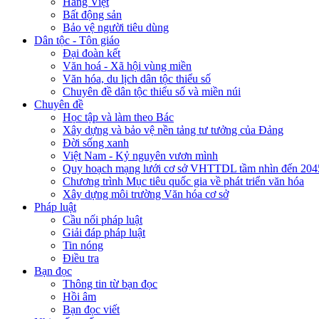
Hàng Việt
Bất động sản
Bảo vệ người tiêu dùng
Dân tộc - Tôn giáo
Đại đoàn kết
Văn hoá - Xã hội vùng miền
Văn hóa, du lịch dân tộc thiểu số
Chuyên đề dân tộc thiểu số và miền núi
Chuyên đề
Học tập và làm theo Bác
Xây dựng và bảo vệ nền tảng tư tưởng của Đảng
Đời sống xanh
Việt Nam - Kỷ nguyên vươn mình
Quy hoạch mạng lưới cơ sở VHTTDL tầm nhìn đến 204
Chương trình Mục tiêu quốc gia về phát triển văn hóa
Xây dựng môi trường Văn hóa cơ sở
Pháp luật
Cầu nối pháp luật
Giải đáp pháp luật
Tin nóng
Điều tra
Bạn đọc
Thông tin từ bạn đọc
Hồi âm
Bạn đọc viết