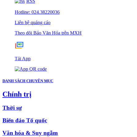
RSS
Hotline: 024.38220036
Liên hệ quảng cáo
Theo dõi Báo Văn Hóa trên MXH
Tải App
DANH SÁCH CHUYÊN MỤC
Chính trị
Thời sự
Biển đảo Tổ quốc
Văn hóa & Suy ngẫm