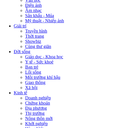
Văn học
Điện ảnh
Âm nhạc
Sân khấu - Múa
Mỹ thuật - Nhiếp ảnh
Giải trí
Truyền hình
Thời trang
Showbiz
Cùng thư giãn
Đời sống
Giáo dục - Khoa học
Y tế - Sức khoẻ
Bạn trẻ
Lối sống
Môi trường khí hậu
Giao thông
Xã hội
Kinh tế
Doanh nghiệp
Chứng khoán
Địa phương
Thị trường
Nông thôn mới
Khởi nghiệp