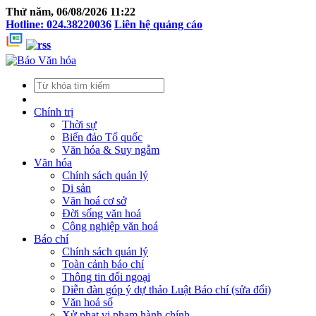
Thứ năm, 06/08/2026 11:22
Hotline: 024.38220036
Liên hệ quảng cáo
Chính trị
Thời sự
Biển đảo Tổ quốc
Văn hóa & Suy ngẫm
Văn hóa
Chính sách quản lý
Di sản
Văn hoá cơ sở
Đời sống văn hoá
Công nghiệp văn hoá
Báo chí
Chính sách quản lý
Toàn cảnh báo chí
Thông tin đối ngoại
Diễn đàn góp ý dự thảo Luật Báo chí (sửa đổi)
Văn hoá số
Xử phạt vi phạm hành chính