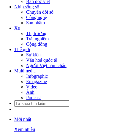
Bạn đọc viết
Nhịp sống số
Chuyển đổi số
Công nghệ
Sản phẩm
Xe
Thị trường
Trải nghiệm
Cộng đồng
Thế giới
Sự kiện
Văn hoá quốc tế
Người Việt năm châu
Multimedia
Infographic
Emagazine
Video
Ảnh
Podcast
Mới nhất
Xem nhiều