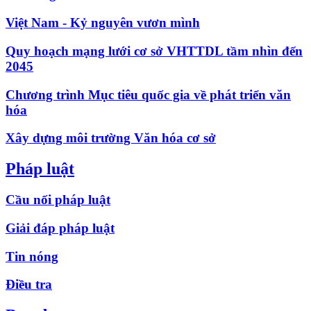
Việt Nam - Kỷ nguyên vươn mình
Quy hoạch mạng lưới cơ sở VHTTDL tầm nhìn đến
2045
Chương trình Mục tiêu quốc gia về phát triển văn
hóa
Xây dựng môi trường Văn hóa cơ sở
Pháp luật
Cầu nối pháp luật
Giải đáp pháp luật
Tin nóng
Điều tra