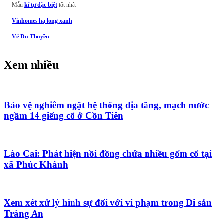
Mẫu
kí tự đặc biệt
tốt nhất
Vinhomes hạ long xanh
Vé Du Thuyền
Xem nhiều
Bảo vệ nghiêm ngặt hệ thống địa tầng, mạch nước
ngầm 14 giếng cổ ở Cồn Tiên
Lào Cai: Phát hiện nồi đồng chứa nhiều gốm cổ tại
xã Phúc Khánh
Xem xét xử lý hình sự đối với vi phạm trong Di sản
Tràng An