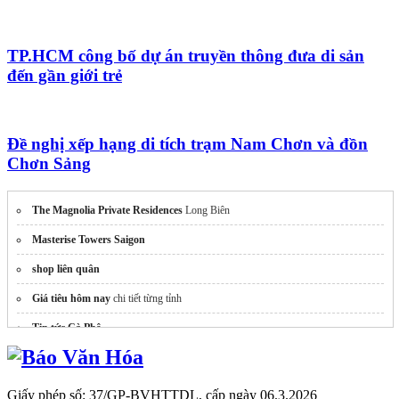
TP.HCM công bố dự án truyền thông đưa di sản
đến gần giới trẻ
Đề nghị xếp hạng di tích trạm Nam Chơn và đồn
Chơn Sảng
The Magnolia Private Residences
Long Biên
Masterise Towers Saigon
shop liên quân
Giá tiêu hôm nay
chi tiết từng tỉnh
Tin tức Cà Phê
black kyurem handleheldgame.vn
Giấy phép số: 37/GP-BVHTTDL, cấp ngày 06.3.2026