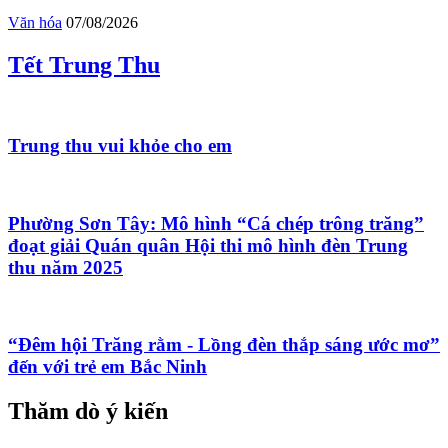
Văn hóa
07/08/2026
Tết Trung Thu
Trung thu vui khỏe cho em
Phường Sơn Tây: Mô hình “Cá chép trông trăng”
đoạt giải Quán quân Hội thi mô hình đèn Trung
thu năm 2025
“Đêm hội Trăng rằm - Lồng đèn thắp sáng ước mơ”
đến với trẻ em Bắc Ninh
Thăm dò ý kiến