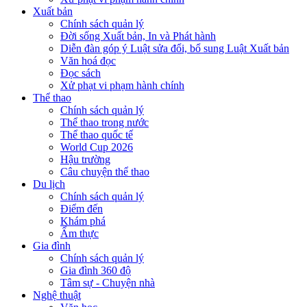
Xuất bản
Chính sách quản lý
Đời sống Xuất bản, In và Phát hành
Diễn đàn góp ý Luật sửa đổi, bổ sung Luật Xuất bản
Văn hoá đọc
Đọc sách
Xử phạt vi phạm hành chính
Thể thao
Chính sách quản lý
Thể thao trong nước
Thể thao quốc tế
World Cup 2026
Hậu trường
Câu chuyện thể thao
Du lịch
Chính sách quản lý
Điểm đến
Khám phá
Ẩm thực
Gia đình
Chính sách quản lý
Gia đình 360 độ
Tâm sự - Chuyện nhà
Nghệ thuật