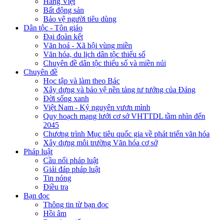
Hàng Việt
Bất động sản
Bảo vệ người tiêu dùng
Dân tộc - Tôn giáo
Đại đoàn kết
Văn hoá - Xã hội vùng miền
Văn hóa, du lịch dân tộc thiểu số
Chuyên đề dân tộc thiểu số và miền núi
Chuyên đề
Học tập và làm theo Bác
Xây dựng và bảo vệ nền tảng tư tưởng của Đảng
Đời sống xanh
Việt Nam - Kỷ nguyên vươn mình
Quy hoạch mạng lưới cơ sở VHTTDL tầm nhìn đến
2045
Chương trình Mục tiêu quốc gia về phát triển văn hóa
Xây dựng môi trường Văn hóa cơ sở
Pháp luật
Cầu nối pháp luật
Giải đáp pháp luật
Tin nóng
Điều tra
Bạn đọc
Thông tin từ bạn đọc
Hồi âm