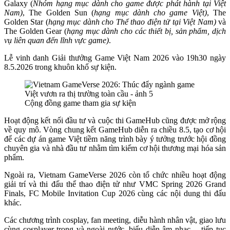
Galaxy (
Nhóm hạng mục dành cho game được phát hành tại Việt
Nam)
, The Golden Sun (
h
ạng mục dành cho game Việt)
, The
Golden Star (
h
ạng mục dành cho Thể thao điện tử tại Việt Nam)
và
The Golden Gear (
h
ạng mục dành cho các thiết bị, sản phẩm, dịch
vụ liên quan đến lĩnh vực game)
.
Lễ vinh danh Giải thưởng Game Việt Nam 2026 vào 19h30 ngày
8.5.2026 trong khuôn khổ sự kiện.
Cộng đồng game tham gia sự kiện
Hoạt động kết nối đầu tư và cuộc thi GameHub cũng được mở rộng
về quy mô. Vòng chung kết GameHub diễn ra chiều 8.5, tạo cơ hội
để các dự án game Việt tiềm năng trình bày ý tưởng trước hội đồng
chuyên gia và nhà đầu tư nhằm tìm kiếm cơ hội thương mại hóa sản
phẩm.
Ngoài ra, Vietnam GameVerse 2026 còn tổ chức nhiều hoạt động
giải trí và thi đấu thể thao điện tử như VMC Spring 2026 Grand
Finals, FC Mobile Invitation Cup 2026 cùng các nội dung thi đấu
khác.
Các chương trình cosplay, fan meeting, diễu hành nhân vật, giao lưu
cùng cosplayer trong và ngoài nước, biểu diễn âm nhạc… tiếp tục