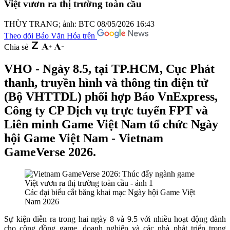
Việt vươn ra thị trường toàn cầu
THÙY TRANG; ảnh: BTC
08/05/2026 16:43
Theo dõi Báo Văn Hóa trên
Chia sẻ
VHO - Ngày 8.5, tại TP.HCM, Cục Phát
thanh, truyền hình và thông tin điện tử
(Bộ VHTTDL) phối hợp Báo VnExpress,
Công ty CP Dịch vụ trực tuyến FPT và
Liên minh Game Việt Nam tổ chức Ngày
hội Game Việt Nam - Vietnam
GameVerse 2026.
Các đại biểu cắt băng khai mạc Ngày hội Game Việt
Nam 2026
Sự kiện diễn ra trong hai ngày 8 và 9.5 với nhiều hoạt động dành
cho cộng đồng game, doanh nghiệp và các nhà phát triển trong