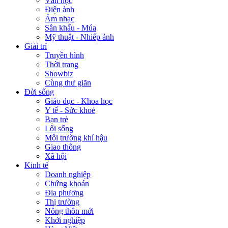
Văn học
Điện ảnh
Âm nhạc
Sân khấu - Múa
Mỹ thuật - Nhiếp ảnh
Giải trí
Truyền hình
Thời trang
Showbiz
Cùng thư giãn
Đời sống
Giáo dục - Khoa học
Y tế - Sức khoẻ
Bạn trẻ
Lối sống
Môi trường khí hậu
Giao thông
Xã hội
Kinh tế
Doanh nghiệp
Chứng khoán
Địa phương
Thị trường
Nông thôn mới
Khởi nghiệp