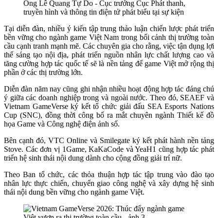
Ông Lê Quang Tự Do - Cục trưởng Cục Phát thanh,
truyền hình và thông tin điện tử phát biểu tại sự kiện
Tại diễn đàn, nhiều ý kiến tập trung thảo luận chiến lược phát triển
bền vững cho ngành game Việt Nam trong bối cảnh thị trường toàn
cầu cạnh tranh mạnh mẽ. Các chuyên gia cho rằng, việc tận dụng lợi
thế sáng tạo nội địa, phát triển nguồn nhân lực chất lượng cao và
tăng cường hợp tác quốc tế sẽ là nền tảng để game Việt mở rộng thị
phần ở các thị trường lớn.
Diễn đàn năm nay cũng ghi nhận nhiều hoạt động hợp tác đáng chú
ý giữa các doanh nghiệp trong và ngoài nước. Theo đó, SEAEF và
Vietnam GameVerse ký kết tổ chức giải đấu SEA Esports Nations
Cup (SNC), đồng thời công bố ra mắt chuyên ngành Thiết kế đồ
họa Game và Công nghệ điện ảnh số.
Bên cạnh đó, VTC Online và Smilegate ký kết phát hành nền tảng
Stove. Các đơn vị 1Game, KaKaCode và YeaH1 cũng hợp tác phát
triển hệ sinh thái nội dung dành cho cộng đồng giải trí nữ.
Theo Ban tổ chức, các thỏa thuận hợp tác tập trung vào đào tạo
nhân lực thực chiến, chuyển giao công nghệ và xây dựng hệ sinh
thái nội dung bền vững cho ngành game Việt.