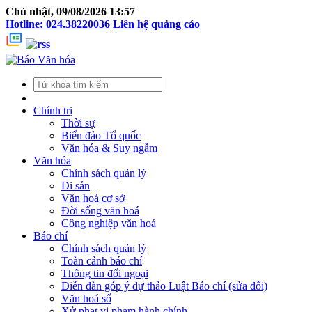
Chủ nhật, 09/08/2026 13:57
Hotline: 024.38220036
Liên hệ quảng cáo
Chính trị
Thời sự
Biển đảo Tổ quốc
Văn hóa & Suy ngẫm
Văn hóa
Chính sách quản lý
Di sản
Văn hoá cơ sở
Đời sống văn hoá
Công nghiệp văn hoá
Báo chí
Chính sách quản lý
Toàn cảnh báo chí
Thông tin đối ngoại
Diễn đàn góp ý dự thảo Luật Báo chí (sửa đổi)
Văn hoá số
Xử phạt vi phạm hành chính