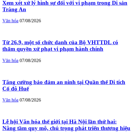
Xem xét xử lý hình sự đối với vi phạm trong Di sản
Tràng An
Văn hóa
07/08/2026
Từ 26.9, một số chức danh của Bộ VHTTDL có
thẩm quyền xử phạt vi phạm hành chính
Văn hóa
07/08/2026
Tăng cường bảo đảm an ninh tại Quần thể Di tích
Cố đô Huế
Văn hóa
07/08/2026
Lễ hội Văn hóa thế giới tại Hà Nội lần thứ hai:
Nâng tầm quy mô, chú trọng phát triển thương hiệu