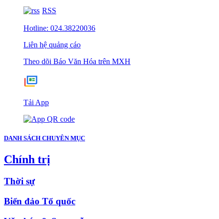
RSS
Hotline: 024.38220036
Liên hệ quảng cáo
Theo dõi Báo Văn Hóa trên MXH
Tải App
DANH SÁCH CHUYÊN MỤC
Chính trị
Thời sự
Biển đảo Tổ quốc