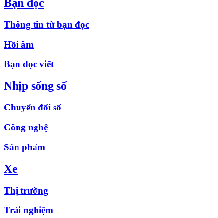
Bạn đọc
Thông tin từ bạn đọc
Hồi âm
Bạn đọc viết
Nhịp sống số
Chuyển đổi số
Công nghệ
Sản phẩm
Xe
Thị trường
Trải nghiệm