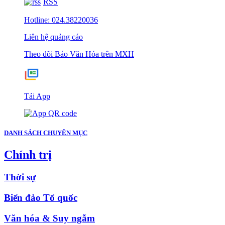
RSS
Hotline: 024.38220036
Liên hệ quảng cáo
Theo dõi Báo Văn Hóa trên MXH
Tải App
DANH SÁCH CHUYÊN MỤC
Chính trị
Thời sự
Biển đảo Tổ quốc
Văn hóa & Suy ngẫm