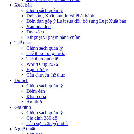
Xuất bản
Chính sách quản lý
Đời sống Xuất bản, In và Phát hành
Diễn đàn góp ý Luật sửa đổi, bổ sung Luật Xuất bản
Văn hoá đọc
Đọc sách
Xử phạt vi phạm hành chính
Thể thao
Chính sách quản lý
Thể thao trong nước
Thể thao quốc tế
World Cup 2026
Hậu trường
Câu chuyện thể thao
Du lịch
Chính sách quản lý
Điểm đến
Khám phá
Ẩm thực
Gia đình
Chính sách quản lý
Gia đình 360 độ
Tâm sự - Chuyện nhà
Nghệ thuật