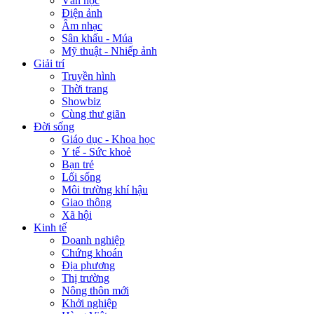
Văn học
Điện ảnh
Âm nhạc
Sân khấu - Múa
Mỹ thuật - Nhiếp ảnh
Giải trí
Truyền hình
Thời trang
Showbiz
Cùng thư giãn
Đời sống
Giáo dục - Khoa học
Y tế - Sức khoẻ
Bạn trẻ
Lối sống
Môi trường khí hậu
Giao thông
Xã hội
Kinh tế
Doanh nghiệp
Chứng khoán
Địa phương
Thị trường
Nông thôn mới
Khởi nghiệp