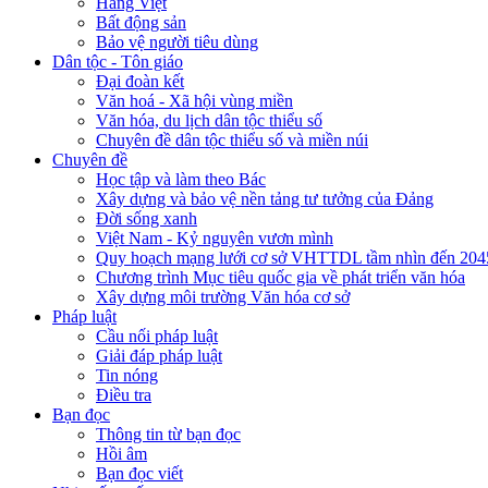
Hàng Việt
Bất động sản
Bảo vệ người tiêu dùng
Dân tộc - Tôn giáo
Đại đoàn kết
Văn hoá - Xã hội vùng miền
Văn hóa, du lịch dân tộc thiểu số
Chuyên đề dân tộc thiểu số và miền núi
Chuyên đề
Học tập và làm theo Bác
Xây dựng và bảo vệ nền tảng tư tưởng của Đảng
Đời sống xanh
Việt Nam - Kỷ nguyên vươn mình
Quy hoạch mạng lưới cơ sở VHTTDL tầm nhìn đến 204
Chương trình Mục tiêu quốc gia về phát triển văn hóa
Xây dựng môi trường Văn hóa cơ sở
Pháp luật
Cầu nối pháp luật
Giải đáp pháp luật
Tin nóng
Điều tra
Bạn đọc
Thông tin từ bạn đọc
Hồi âm
Bạn đọc viết