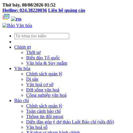
Thứ bảy, 08/08/2026 01:52
Hotline: 024.38220036
Liên hệ quảng cáo
Chính trị
Thời sự
Biển đảo Tổ quốc
Văn hóa & Suy ngẫm
Văn hóa
Chính sách quản lý
Di sản
Văn hoá cơ sở
Đời sống văn hoá
Công nghiệp văn hoá
Báo chí
Chính sách quản lý
Toàn cảnh báo chí
Thông tin đối ngoại
Diễn đàn góp ý dự thảo Luật Báo chí (sửa đổi)
Văn hoá số
Xử phạt vi phạm hành chính