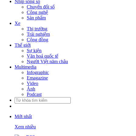
Nhịp sống số
Chuyển đổi số
Công nghệ
Sản phẩm
Xe
Thị trường
Trải nghiệm
Cộng đồng
Thế giới
Sự kiện
Văn hoá quốc tế
Người Việt năm châu
Multimedia
Infographic
Emagazine
Video
Ảnh
Podcast
Mới nhất
Xem nhiều