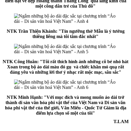
diễn đạt vẻ đẹp Hoàng thành Thăng Long qua lăng kính của
một công dân trẻ của Thủ đô"
NTK Trần Thiện Khánh: "Tín ngưỡng thờ Mẫu là ý tưởng
thiêng liêng mà tôi tâm đắc nhất"
NTK Công Huân: "Tôi rất thích hình ảnh những cô bé nhỏ hát
Xoan trong bộ áo dài màu đỏ gụ và chiếc khăn mỏ quạ rất
đáng yêu và những lời thơ ý nhạc rất mộc mạc, sâu sắc"
NTK Minh Hạnh: "Với mục đích và mong muốn áo dài trở
thành di sản văn hóa phi vật thể của Việt Nam và Di sản văn
hóa phi vật thể của thế giới, Văn Miếu - Quốc Tử Giám là địa
điểm lựa chọn số một của tôi"
T.LAM