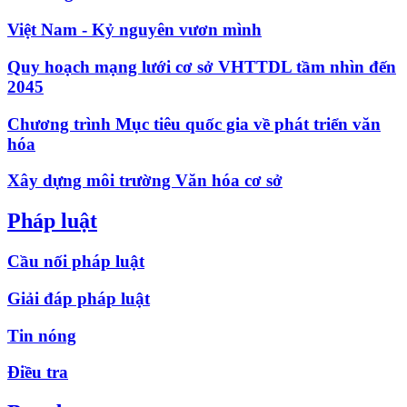
Việt Nam - Kỷ nguyên vươn mình
Quy hoạch mạng lưới cơ sở VHTTDL tầm nhìn đến
2045
Chương trình Mục tiêu quốc gia về phát triển văn
hóa
Xây dựng môi trường Văn hóa cơ sở
Pháp luật
Cầu nối pháp luật
Giải đáp pháp luật
Tin nóng
Điều tra