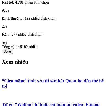
Rất tốt:
4,781 phiếu bình chọn
92%
Bình thường:
122 phiếu bình chọn
2%
Kém:
277 phiếu bình chọn
5%
Tổng cộng:
5180
phiếu
Đóng
Xem nhiều
“Gieo mầm” tình yêu di sản hát Quan họ đến thế hệ
trẻ
Từ vụ “Wolfoo” bị buộc gỡ toàn bộ video: Bài học