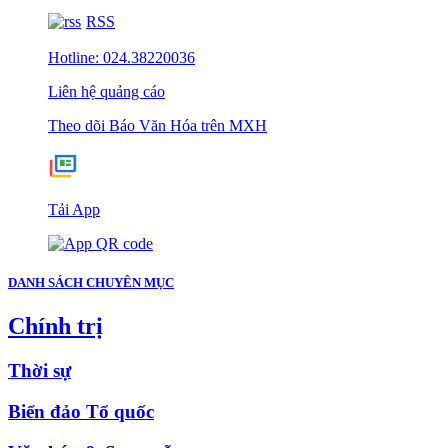
RSS
Hotline: 024.38220036
Liên hệ quảng cáo
Theo dõi Báo Văn Hóa trên MXH
Tải App
DANH SÁCH CHUYÊN MỤC
Chính trị
Thời sự
Biển đảo Tổ quốc