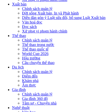
Xuất bản
Chính sách quản lý
Đời sống Xuất bản, In và Phát hành
Diễn đàn góp ý Luật sửa đổi, bổ sung Luật Xuất bản
Văn hoá đọc
Đọc sách
Xử phạt vi phạm hành chính
Thể thao
Chính sách quản lý
Thể thao trong nước
Thể thao quốc tế
World Cup 2026
Hậu trường
Câu chuyện thể thao
Du lịch
Chính sách quản lý
Điểm đến
Khám phá
Ẩm thực
Gia đình
Chính sách quản lý
Gia đình 360 độ
Tâm sự - Chuyện nhà
Nghệ thuật