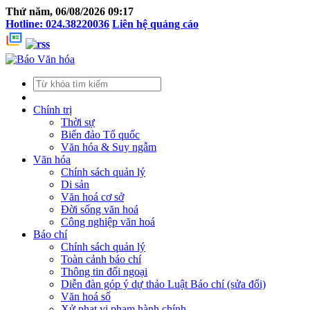
Thứ năm, 06/08/2026 09:17
Hotline: 024.38220036
Liên hệ quảng cáo
Chính trị
Thời sự
Biển đảo Tổ quốc
Văn hóa & Suy ngẫm
Văn hóa
Chính sách quản lý
Di sản
Văn hoá cơ sở
Đời sống văn hoá
Công nghiệp văn hoá
Báo chí
Chính sách quản lý
Toàn cảnh báo chí
Thông tin đối ngoại
Diễn đàn góp ý dự thảo Luật Báo chí (sửa đổi)
Văn hoá số
Xử phạt vi phạm hành chính