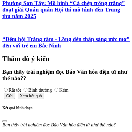
Phường Sơn Tây: Mô hình “Cá chép trông trăng”
đoạt giải Quán quân Hội thi mô hình đèn Trung
thu năm 2025
“Đêm hội Trăng rằm - Lồng đèn thắp sáng ước mơ”
đến với trẻ em Bắc Ninh
Thăm dò ý kiến
Bạn thấy trải nghiệm đọc Báo Văn hóa điện tử như
thế nào??
Rất tốt
Bình thường
Kém
Gửi
Xem kết quả
Kết quả bình chọn
Bạn thấy trải nghiệm đọc Báo Văn hóa điện tử như thế nào?