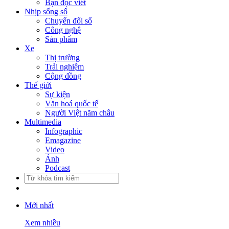
Bạn đọc viết
Nhịp sống số
Chuyển đổi số
Công nghệ
Sản phẩm
Xe
Thị trường
Trải nghiệm
Cộng đồng
Thế giới
Sự kiện
Văn hoá quốc tế
Người Việt năm châu
Multimedia
Infographic
Emagazine
Video
Ảnh
Podcast
Mới nhất
Xem nhiều