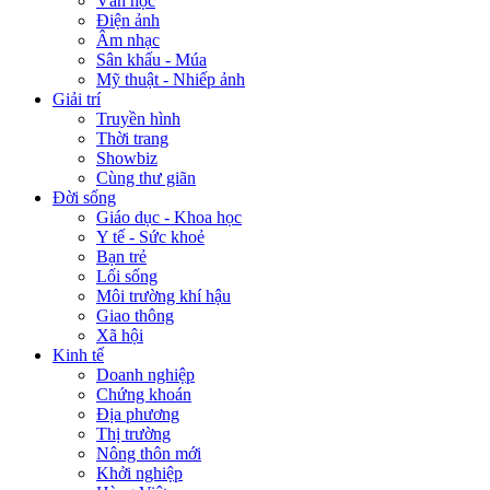
Văn học
Điện ảnh
Âm nhạc
Sân khấu - Múa
Mỹ thuật - Nhiếp ảnh
Giải trí
Truyền hình
Thời trang
Showbiz
Cùng thư giãn
Đời sống
Giáo dục - Khoa học
Y tế - Sức khoẻ
Bạn trẻ
Lối sống
Môi trường khí hậu
Giao thông
Xã hội
Kinh tế
Doanh nghiệp
Chứng khoán
Địa phương
Thị trường
Nông thôn mới
Khởi nghiệp