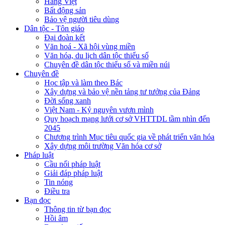
Hàng Việt
Bất động sản
Bảo vệ người tiêu dùng
Dân tộc - Tôn giáo
Đại đoàn kết
Văn hoá - Xã hội vùng miền
Văn hóa, du lịch dân tộc thiểu số
Chuyên đề dân tộc thiểu số và miền núi
Chuyên đề
Học tập và làm theo Bác
Xây dựng và bảo vệ nền tảng tư tưởng của Đảng
Đời sống xanh
Việt Nam - Kỷ nguyên vươn mình
Quy hoạch mạng lưới cơ sở VHTTDL tầm nhìn đến
2045
Chương trình Mục tiêu quốc gia về phát triển văn hóa
Xây dựng môi trường Văn hóa cơ sở
Pháp luật
Cầu nối pháp luật
Giải đáp pháp luật
Tin nóng
Điều tra
Bạn đọc
Thông tin từ bạn đọc
Hồi âm