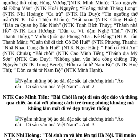
ngưỡng thờ cúng Hùng Vương”(NTK Minh Minh); “Cao nguyên
đá Đồng Văn” (NTK Hoài Nguyễn); “Hoàng thành Thăng Long”
(NTK Nhi Hoàng); “Ca trù” (NTK Hà Duy); “Tín ngưỡng thờ
mẫu”(NTK Trần Thiện Khánh); “Hát xoan”(NTK Công Huân);
“Dân ca Quan họ Bắc Ninh” (NTK Trịnh Bích Thủy); “Thành nhà
Hồ” (NTK Lan Hương); “Dân ca Ví, dặm Nghệ Tĩnh” (NTK
Thanh Thúy); “ Vườn Quốc gia Phong Nha - Kẻ Bàng” (NTK Trần
Thanh Mẫn); “Quần thể di tích Cố Đô Huế” (NTK Phương Thanh);
“Nhã Nhạc Cung đình Huế” (NTK Ngọc Hân); “ Phố cổ Hội An”
(NTK Chula); “Bài chòi” (NTK Cao Minh Tiến); “Thánh địa Mỹ
Sơn” (NTK Cao Duy); “Không gian văn hóa cồng chiêng Tây
Nguyên” (NTK Trung Beret); “Đờn ca tài tử Nam Bộ” (NTK Huệ
Thi); “ Đờn ca tài tử Nam Bộ” (NTK Minh Hạnh).
NTK Cao Minh Tiến: "Bài Chòi là một di sản độc đáo và thông
qua chiếc áo dài với phong cách trẻ trung phóng khoáng mà
không làm mất đi vẻ đẹp truyền thống"
NTK Nhi Hoàng: "Tôi sinh ra và lớn lên tại Hà Nội. Tôi muốn