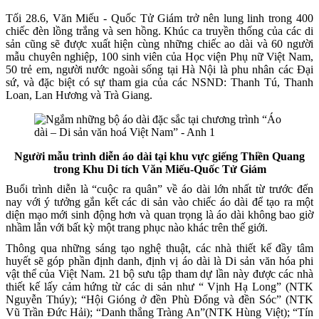
Tối 28.6, Văn Miếu - Quốc Tử Giám trở nên lung linh trong 400
chiếc đèn lồng trắng và sen hồng. Khúc ca truyền thống của các di
sản cũng sẽ được xuất hiện cùng những chiếc ao dài và 60 người
mẫu chuyên nghiệp, 100 sinh viên của Học viện Phụ nữ Việt Nam,
50 trẻ em, người nước ngoài sống tại Hà Nội là phu nhân các Đại
sứ, và đặc biệt có sự tham gia của các NSND: Thanh Tú, Thanh
Loan, Lan Hương và Trà Giang.
Người mẫu trình diễn áo dài tại khu vực giếng Thiền Quang
trong Khu Di tích Văn Miếu-Quốc Tử Giám
Buổi trình diễn là “cuộc ra quân” về áo dài lớn nhất từ trước đến
nay với ý tưởng gắn kết các di sản vào chiếc áo dài để tạo ra một
diện mạo mới sinh động hơn và quan trọng là áo dài không bao giờ
nhầm lẫn với bất kỳ một trang phục nào khác trên thế giới.
Thông qua những sáng tạo nghệ thuật, các nhà thiết kế đầy tâm
huyết sẽ góp phần định danh, định vị áo dài là Di sản văn hóa phi
vật thể của Việt Nam. 21 bộ sưu tập tham dự lần này được các nhà
thiết kế lấy cảm hứng từ các di sản như “ Vịnh Hạ Long” (NTK
Nguyễn Thúy); “Hội Gióng ở đền Phù Đổng và đền Sóc” (NTK
Vũ Trần Đức Hải); “Danh thắng Tràng An”(NTK Hùng Việt); “Tín