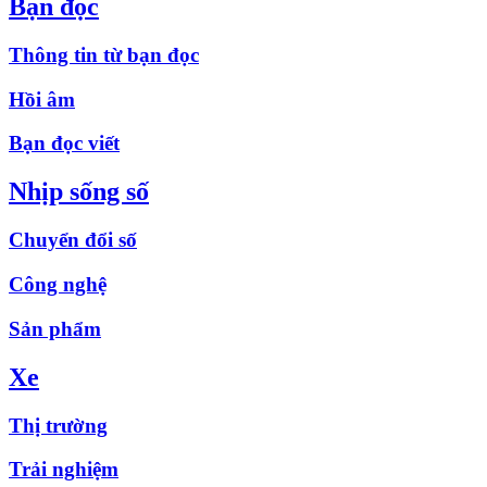
Bạn đọc
Thông tin từ bạn đọc
Hồi âm
Bạn đọc viết
Nhịp sống số
Chuyển đổi số
Công nghệ
Sản phẩm
Xe
Thị trường
Trải nghiệm