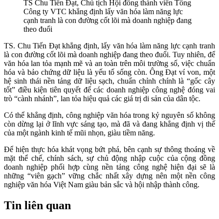
TS Chu Tiến Đạt, Chủ tịch Hội đồng thành viên Tổng
Công ty VTC khẳng định lấy văn hóa làm năng lực
cạnh tranh là con đường cốt lõi mà doanh nghiệp đang
theo đuổi
TS. Chu Tiến Đạt khẳng định, lấy văn hóa làm năng lực cạnh tranh
là con đường cốt lõi mà doanh nghiệp đang theo đuổi. Tuy nhiên, để
văn hóa lan tỏa mạnh mẽ và an toàn trên môi trường số, việc chuẩn
hóa và bảo chứng dữ liệu là yếu tố sống còn. Ông Đạt ví von, một
hệ sinh thái nền tảng dữ liệu sạch, chuẩn chỉnh chính là “gốc cây
tốt” điều kiện tiên quyết để các doanh nghiệp công nghệ đóng vai
trò “cành nhánh”, lan tỏa hiệu quả các giá trị di sản của dân tộc.
Có thể khẳng định, công nghiệp văn hóa trong kỷ nguyên số không
còn dừng lại ở lĩnh vực sáng tạo, mà đã và đang khẳng định vị thế
của một ngành kinh tế mũi nhọn, giàu tiềm năng.
Để hiện thực hóa khát vọng bứt phá, bên cạnh sự thông thoáng về
mặt thể chế, chính sách, sự chủ động nhập cuộc của cộng đồng
doanh nghiệp phối hợp cùng nền tảng công nghệ hiện đại sẽ là
những “viên gạch” vững chắc nhất xây dựng nên một nền công
nghiệp văn hóa Việt Nam giàu bản sắc và hội nhập thành công.
Tin liên quan