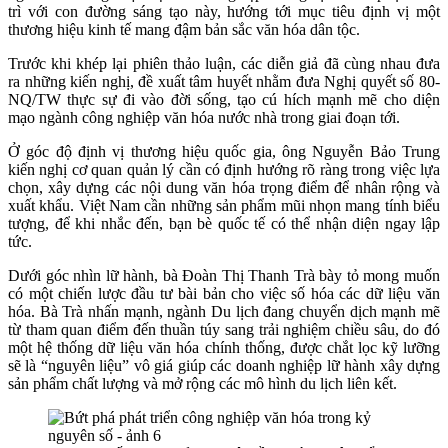
trì với con đường sáng tạo này, hướng tới mục tiêu định vị một
thương hiệu kinh tế mang đậm bản sắc văn hóa dân tộc.
Trước khi khép lại phiên thảo luận, các diễn giả đã cùng nhau đưa
ra những kiến nghị, đề xuất tâm huyết nhằm đưa Nghị quyết số 80-
NQ/TW thực sự đi vào đời sống, tạo cú hích mạnh mẽ cho diện
mạo ngành công nghiệp văn hóa nước nhà trong giai đoạn tới.
Ở góc độ định vị thương hiệu quốc gia, ông Nguyễn Bảo Trung
kiến nghị cơ quan quản lý cần có định hướng rõ ràng trong việc lựa
chọn, xây dựng các nội dung văn hóa trọng điểm để nhân rộng và
xuất khẩu. Việt Nam cần những sản phẩm mũi nhọn mang tính biểu
tượng, để khi nhắc đến, bạn bè quốc tế có thể nhận diện ngay lập
tức.
Dưới góc nhìn lữ hành, bà Đoàn Thị Thanh Trà bày tỏ mong muốn
có một chiến lược đầu tư bài bản cho việc số hóa các dữ liệu văn
hóa. Bà Trà nhấn mạnh, ngành Du lịch đang chuyển dịch mạnh mẽ
từ tham quan điểm đến thuần túy sang trải nghiệm chiều sâu, do đó
một hệ thống dữ liệu văn hóa chính thống, được chắt lọc kỹ lưỡng
sẽ là “nguyên liệu” vô giá giúp các doanh nghiệp lữ hành xây dựng
sản phẩm chất lượng và mở rộng các mô hình du lịch liên kết.