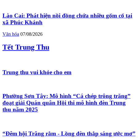
Lào Cai: Phát hiện nồi đồng chứa nhiều gốm cổ tại
xã Phúc Khánh
Văn hóa
07/08/2026
Tết Trung Thu
Trung thu vui khỏe cho em
Phường Sơn Tây: Mô hình “Cá chép trông trăng”
đoạt giải Quán quân Hội thi mô hình đèn Trung
thu năm 2025
“Đêm hội Trăng rằm - Lồng đèn thắp sáng ước mơ”