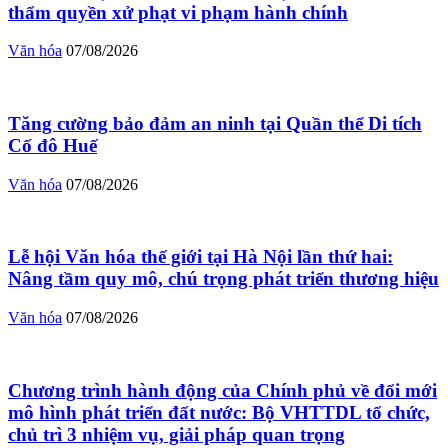
thẩm quyền xử phạt vi phạm hành chính
Văn hóa
07/08/2026
Tăng cường bảo đảm an ninh tại Quần thể Di tích
Cố đô Huế
Văn hóa
07/08/2026
Lễ hội Văn hóa thế giới tại Hà Nội lần thứ hai:
Nâng tầm quy mô, chú trọng phát triển thương hiệu
Văn hóa
07/08/2026
Chương trình hành động của Chính phủ về đổi mới
mô hình phát triển đất nước: Bộ VHTTDL tổ chức,
chủ trì 3 nhiệm vụ, giải pháp quan trọng