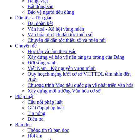
Hàng Việt
Bất động sản
Bảo vệ người tiêu dùng
Dân tộc - Tôn giáo
Đại đoàn kết
Văn hoá - Xã hội vùng miền
Văn hóa, du lịch dân tộc thiểu số
Chuyên đề dân tộc thiểu số và miền núi
Chuyên đề
Học tập và làm theo Bác
Xây dựng và bảo vệ nền tảng tư tưởng của Đảng
Đời sống xanh
Việt Nam - Kỷ nguyên vươn mình
Quy hoạch mạng lưới cơ sở VHTTDL tầm nhìn đến
2045
Chương trình Mục tiêu quốc gia về phát triển văn hóa
Xây dựng môi trường Văn hóa cơ sở
Pháp luật
Cầu nối pháp luật
Giải đáp pháp luật
Tin nóng
Điều tra
Bạn đọc
Thông tin từ bạn đọc
Hồi âm