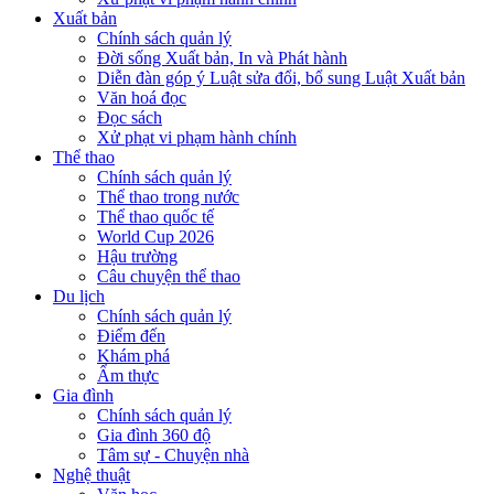
Xuất bản
Chính sách quản lý
Đời sống Xuất bản, In và Phát hành
Diễn đàn góp ý Luật sửa đổi, bổ sung Luật Xuất bản
Văn hoá đọc
Đọc sách
Xử phạt vi phạm hành chính
Thể thao
Chính sách quản lý
Thể thao trong nước
Thể thao quốc tế
World Cup 2026
Hậu trường
Câu chuyện thể thao
Du lịch
Chính sách quản lý
Điểm đến
Khám phá
Ẩm thực
Gia đình
Chính sách quản lý
Gia đình 360 độ
Tâm sự - Chuyện nhà
Nghệ thuật