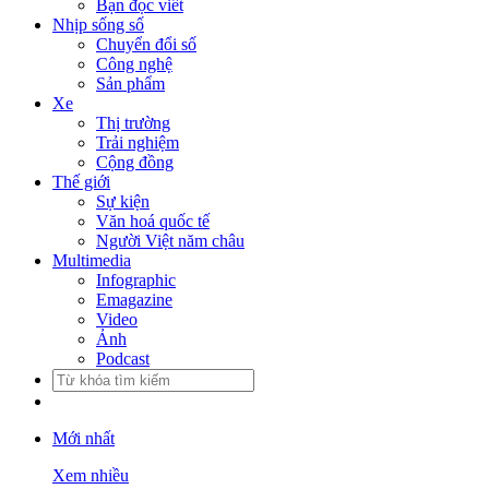
Bạn đọc viết
Nhịp sống số
Chuyển đổi số
Công nghệ
Sản phẩm
Xe
Thị trường
Trải nghiệm
Cộng đồng
Thế giới
Sự kiện
Văn hoá quốc tế
Người Việt năm châu
Multimedia
Infographic
Emagazine
Video
Ảnh
Podcast
Mới nhất
Xem nhiều