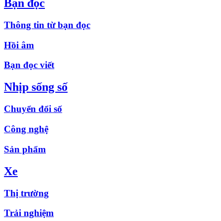
Bạn đọc
Thông tin từ bạn đọc
Hồi âm
Bạn đọc viết
Nhịp sống số
Chuyển đổi số
Công nghệ
Sản phẩm
Xe
Thị trường
Trải nghiệm