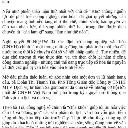
tầm.
Nếu như phiên thảo luận thứ nhất với chủ đề “Khơi thông nguồn
lực để phát triển công nghiệp văn hóa” đã giải quyết những câu
chuyện mang tính nền tảng như thể chế, chính sách, bản quyền và
đào tạo nhân lực, thì sang phiên thứ hai, trọng tâm được dịch
chuyển từ “cần làm gì” sang “làm như thế nào”.
Nghị quyết 80-NQ/TW đã xác định rõ công nghiệp văn hóa
(CNVH) chính là một trong những động lực phát triển mới của đất
nước trong thời kỳ chuyển đổi số và hội nhập quốc tế. Tuy nhiên, để
đưa chủ trương đi vào thực tiễn, vai trò then chốt lại nằm ở cộng
đồng doanh nghiệp - những chủ thể đang trực tiếp số hóa tài nguyên
và đưa các giá trị văn hóa vào nền kinh tế số.
Mở đầu phiên thảo luận, từ góc nhìn của một đơn vị lữ hành hàng
đầu, bà Đoàn Thị Thanh Trà, Phó Tổng Giám đốc Công ty TNHH
MTV Dịch vụ lữ hành Saigontourist đã chia sẻ về những cơ hội lớn
nhất để CNVH Việt Nam bứt phá trong kỷ nguyên số thông qua
lĩnh vực du lịch và dịch vụ.
Theo bà Trà, công nghệ số chính là “chìa khóa” giúp tối ưu hóa việc
đầu tư và “đóng gói” các sản phẩm du lịch văn hóa vốn giàu tiềm
năng nhưng khó tiếp cận trước đây. Thực tế cho thấy, công nghệ
giúp du khách có những trải nghiệm sâu sắc, sống động hơn về văn
hóa bản địa. Đây là cơ hội vàng để các doanh nghiệp lữ hành khai