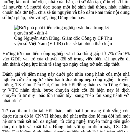
hướng kết nối thư viện, nhà xuất bản, cơ sở đào tạo, đơn vị sở hữu
tài nguyên và người đọc trong một hệ sinh thái thống nhất, nhằm
chuẩn hóa dữ liệu, chia sẻ tài nguyên và bảo đảm khai thác nội dung
số hợp pháp, bền vững”, ông Dũng cho hay.
Ông Nguyễn Anh Dũng, Giám đốc Công ty CP Thư
viện số Việt Nam (ViLIB) chia sẻ tại phiên thảo luận
Hướng tới mục tiêu công nghiệp văn hóa đóng góp từ 7% đến 9%
vào GDP, vai trò của chuyển đổi số trong việc biến tài nguyên di
sản thành động lực kinh tế sáng tạo ngày càng trở nên cấp thiết.
Đánh giá về tiềm năng này dưới góc nhìn song hành của một nhà
nghiên cứu lẫn người điều hành doanh nghiệp công nghệ - truyền
thông, TS. Chu Tiến Đạt, Chủ tịch Hội đồng thành viên Tổng Công
ty VTC nhận định, bước chuyển dịch cốt lõi hiện nay là dịch
chuyển từ tư duy "bảo tồn thuần túy" sang "bảo tồn song hành với
phát triển".
Từ các tham luận tại Hội thảo, một bài học mang tính sống còn
được rút ra đó là CNVH không thể phát triển đơn lẻ mà đòi hỏi một
hệ sinh thái kết nối đa ngành, từ công nghệ, truyền thông đến giáo
dục, du lịch và xuất bản. Đồng tình với quan điểm này, TS. Chu
Tiến Đạt khẳng định thêm, doanh nghiệp chính là lực lượng giữ vai