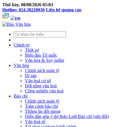
Thứ bảy, 08/08/2026 05:03
Hotline: 024.38220036
Liên hệ quảng cáo
Chính trị
Thời sự
Biển đảo Tổ quốc
Văn hóa & Suy ngẫm
Văn hóa
Chính sách quản lý
Di sản
Văn hoá cơ sở
Đời sống văn hoá
Công nghiệp văn hoá
Báo chí
Chính sách quản lý
Toàn cảnh báo chí
Thông tin đối ngoại
Diễn đàn góp ý dự thảo Luật Báo chí (sửa đổi)
Văn hoá số
Xử phạt vi phạm hành chính