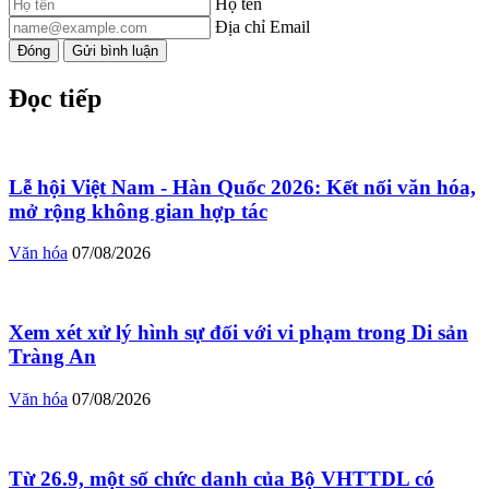
Họ tên
Địa chỉ Email
Đóng
Gửi bình luận
Đọc tiếp
Lễ hội Việt Nam - Hàn Quốc 2026: Kết nối văn hóa,
mở rộng không gian hợp tác
Văn hóa
07/08/2026
Xem xét xử lý hình sự đối với vi phạm trong Di sản
Tràng An
Văn hóa
07/08/2026
Từ 26.9, một số chức danh của Bộ VHTTDL có