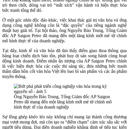
trò then chốt, đóng vai trò “mắt xích” vận hành và hiện thực hóa
bức tranh tổng thể đó.
Ở một góc nhìn độc đáo khác, việc khai thác giá trị văn hóa và ứng
dụng công nghệ không còn là “đặc quyền” của riêng ngành nghệ
thuật hay giải trí. Tại hội thảo, ông Nguyễn Bảo Trung, Tổng Giám
đốc AP Saigon Petro đã mang đến một lăng kính mới mẻ từ chính
mô hình thực tế của doanh nghiệp.
Tại đây, kinh tế và văn hóa đã tìm thấy điểm giao thoa thông qua
hàng loạt chiến dịch bảo tồn, phát huy di sản song hành cùng hoạt
động kinh doanh. Điểm nhấn ấn tượng của AP Saigon Petro chính
là việc hiện thực hóa các cuộc thi sáng tác, đưa những bức tranh
thấm đẫm hồn cốt văn hóa Việt lên bao bì sản phẩm và các ấn phẩm
truyền thông.
Ông Nguyễn Bảo Trung, Tổng Giám đốc AP Saigon
Petro đã mang đến một lăng kính mới mẻ từ chính mô
hình thực tế của doanh nghiệp
Sự lồng ghép khéo léo này không chỉ mang lại thành công thương
mại vượt mong đợi, mà còn tạo ra “điểm chạm” cảm xúc sâu sắc với
người tiêu dùng. Đại diện doanh nghiệp khẳng định sẽ tiếp tục kiên