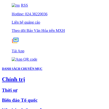
RSS
Hotline: 024.38220036
Liên hệ quảng cáo
Theo dõi Báo Văn Hóa trên MXH
Tải App
DANH SÁCH CHUYÊN MỤC
Chính trị
Thời sự
Biển đảo Tổ quốc