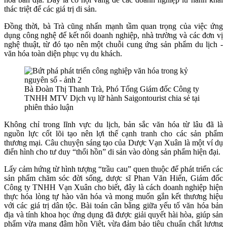
thác triệt để các giá trị di sản.
Đồng thời, bà Trà cũng nhấn mạnh tầm quan trọng của việc ứng
dụng công nghệ để kết nối doanh nghiệp, nhà trường và các đơn vị
nghệ thuật, từ đó tạo nên một chuỗi cung ứng sản phẩm du lịch -
văn hóa toàn diện phục vụ du khách.
Bà Đoàn Thị Thanh Trà, Phó Tổng Giám đốc Công ty
TNHH MTV Dịch vụ lữ hành Saigontourist chia sẻ tại
phiên thảo luận
Không chỉ trong lĩnh vực du lịch, bản sắc văn hóa từ lâu đã là
nguồn lực cốt lõi tạo nên lợi thế cạnh tranh cho các sản phẩm
thương mại. Câu chuyện sáng tạo của Dược Vạn Xuân là một ví dụ
điển hình cho tư duy “thổi hồn” di sản vào dòng sản phẩm hiện đại.
Lấy cảm hứng từ hình tượng “trầu cau” quen thuộc để phát triển các
sản phẩm chăm sóc đời sống, dược sĩ Phan Văn Hiển, Giám đốc
Công ty TNHH Vạn Xuân cho biết, đây là cách doanh nghiệp hiện
thực hóa lòng tự hào văn hóa và mong muốn gắn kết thương hiệu
với các giá trị dân tộc. Bài toán cân bằng giữa yếu tố văn hóa bản
địa và tính khoa học ứng dụng đã được giải quyết hài hòa, giúp sản
phẩm vừa mang đậm hồn Việt, vừa đảm bảo tiêu chuẩn chất lượng