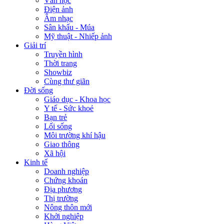
Văn học
Điện ảnh
Âm nhạc
Sân khấu - Múa
Mỹ thuật - Nhiếp ảnh
Giải trí
Truyền hình
Thời trang
Showbiz
Cùng thư giãn
Đời sống
Giáo dục - Khoa học
Y tế - Sức khoẻ
Bạn trẻ
Lối sống
Môi trường khí hậu
Giao thông
Xã hội
Kinh tế
Doanh nghiệp
Chứng khoán
Địa phương
Thị trường
Nông thôn mới
Khởi nghiệp