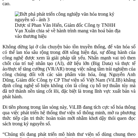
cao.
Dược sĩ Phan Văn Hiển, Giám đốc Công ty TNHH
Vạn Xuân chia sẻ về hành trình mang văn hoá bản địa
vào thương hiệu
Không dừng lại ở câu chuyện bảo tồn truyền thống, để văn hóa số
có thể lan tỏa sâu rộng trong đời sống hiện đại, sự đồng hành của
công nghệ được xem là giải pháp tất yếu. Nhấn mạnh vai trò then
chốt của trí tuệ nhân tạo (AI), dữ liệu lớn (Big Data) và thực tế
ảo/thực tế tăng cường (VR/AR) trong việc nâng tầm trải nghiệm của
công chúng đối với các sản phẩm văn hóa, ông Nguyễn Anh
Dũng,
Giám đốc Công ty CP Thư viện số Việt Nam (ViLIB)
khẳng
định công nghệ số hiện không còn là công cụ hỗ trợ thuần túy mà
đã trở thành nền tảng cốt lõi, đặc biệt là trong lĩnh vực xuất bản và
phát hành.
Đi tiên phong trong làn sóng này, ViLIB đang tích cực số hóa thông
qua việc phát triển hệ thống thư viện số thông minh, mở ra phương
thức tiếp cận tri thức hoàn toàn mới nhằm khơi dậy thói quen đọc
sách trong kỷ nguyên số.
“Chúng tôi đang phát triển mô hình thư viện số dùng chung theo