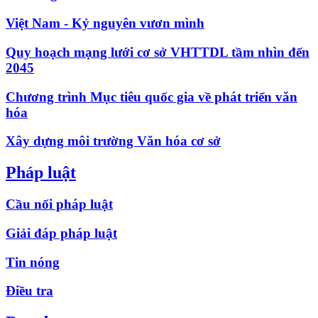
Việt Nam - Kỷ nguyên vươn mình
Quy hoạch mạng lưới cơ sở VHTTDL tầm nhìn đến
2045
Chương trình Mục tiêu quốc gia về phát triển văn
hóa
Xây dựng môi trường Văn hóa cơ sở
Pháp luật
Cầu nối pháp luật
Giải đáp pháp luật
Tin nóng
Điều tra