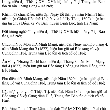
Long, niên đại: Thế kỷ XV - XVI; hiện lưu giữ tại Trung tâm Bảo
tồn di sản Thăng Long - Hà Nội;
Khánh đá chùa Điều, niên đại: Ngày tốt tháng 8 năm Nhâm Thân,
niên hiệu Chính Hòa thứ 13 (đời vua Lê Hy Tông, 1692); hiện lưu
giữ tại chùa Điều, xã Vũ Bản, huyện Bình Lục, tỉnh Hà Nam;
Đôi tượng nghê đồng, niên đại: Thế kỷ XVII; hiện lưu giữ tại Bảo
tàng Hà Nội;
Chuông Ngọ Môn thời Minh Mạng, niên đại: Ngày mồng 6 tháng 4,
năm Minh Mạng thứ 3 (1822); hiện lưu giữ tại Bảo tàng cổ vật
Cung đình Huế, Trung tâm Bảo tồn di tích cố đô Huế;
Ấn vàng "Hoàng đế chi bảo", niên đại: Tháng 3, năm Minh Mạng
thứ 4 (1823); hiện lưu giữ tại Bảo tàng Hoàng gia Nam Hồng, tỉnh
Bắc Ninh;
Phù điêu thời Minh Mạng, niên đại: Năm 1829; hiện lưu giữ tại Bảo
tàng Cổ vật Cung đình Huế, Trung tâm Bảo tồn di tích cố đô Huế;
Cặp tượng rồng thời Thiệu Trị, niên đại: Năm 1842; hiện lưu giữ tại
Bảo tàng Cổ vật Cung đình Huế, Trung tâm Bảo tồn di tích cố đô
Huế;
Bộ tượng Tam tổ Trúc Lâm, niên đại: Thế kỷ XIX; hiện thờ tại chùa