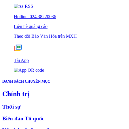
RSS
Hotline: 024.38220036
Liên hệ quảng cáo
Theo dõi Báo Văn Hóa trên MXH
Tải App
DANH SÁCH CHUYÊN MỤC
Chính trị
Thời sự
Biển đảo Tổ quốc