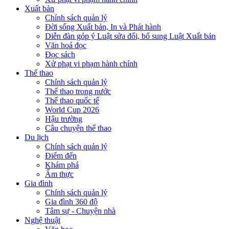
Xuất bản
Chính sách quản lý
Đời sống Xuất bản, In và Phát hành
Diễn đàn góp ý Luật sửa đổi, bổ sung Luật Xuất bản
Văn hoá đọc
Đọc sách
Xử phạt vi phạm hành chính
Thể thao
Chính sách quản lý
Thể thao trong nước
Thể thao quốc tế
World Cup 2026
Hậu trường
Câu chuyện thể thao
Du lịch
Chính sách quản lý
Điểm đến
Khám phá
Ẩm thực
Gia đình
Chính sách quản lý
Gia đình 360 độ
Tâm sự - Chuyện nhà
Nghệ thuật