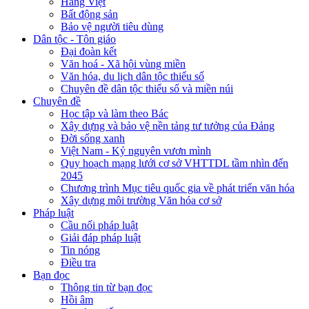
Hàng Việt
Bất động sản
Bảo vệ người tiêu dùng
Dân tộc - Tôn giáo
Đại đoàn kết
Văn hoá - Xã hội vùng miền
Văn hóa, du lịch dân tộc thiểu số
Chuyên đề dân tộc thiểu số và miền núi
Chuyên đề
Học tập và làm theo Bác
Xây dựng và bảo vệ nền tảng tư tưởng của Đảng
Đời sống xanh
Việt Nam - Kỷ nguyên vươn mình
Quy hoạch mạng lưới cơ sở VHTTDL tầm nhìn đến
2045
Chương trình Mục tiêu quốc gia về phát triển văn hóa
Xây dựng môi trường Văn hóa cơ sở
Pháp luật
Cầu nối pháp luật
Giải đáp pháp luật
Tin nóng
Điều tra
Bạn đọc
Thông tin từ bạn đọc
Hồi âm