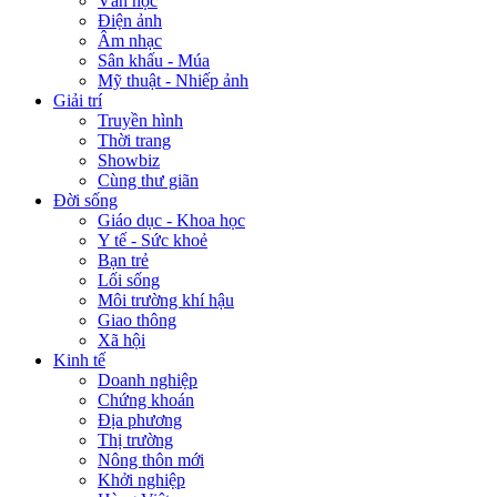
Văn học
Điện ảnh
Âm nhạc
Sân khấu - Múa
Mỹ thuật - Nhiếp ảnh
Giải trí
Truyền hình
Thời trang
Showbiz
Cùng thư giãn
Đời sống
Giáo dục - Khoa học
Y tế - Sức khoẻ
Bạn trẻ
Lối sống
Môi trường khí hậu
Giao thông
Xã hội
Kinh tế
Doanh nghiệp
Chứng khoán
Địa phương
Thị trường
Nông thôn mới
Khởi nghiệp