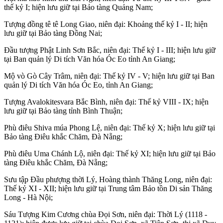
thế kỷ I; hiện lưu giữ tại Bảo tàng Quảng Nam;
Tượng đồng tê tê Long Giao, niên đại: Khoảng thế kỷ I - II; hiện
lưu giữ tại Bảo tàng Đồng Nai;
Đầu tượng Phật Linh Sơn Bắc, niên đại: Thế kỷ I - III; hiện lưu giữ
tại Ban quản lý Di tích Văn hóa Óc Eo tỉnh An Giang;
Mộ vò Gò Cây Trâm, niên đại: Thế kỷ IV - V; hiện lưu giữ tại Ban
quản lý Di tích Văn hóa Óc Eo, tỉnh An Giang;
Tượng Avalokitesvara Bắc Bình, niên đại: Thế kỷ VIII - IX; hiện
lưu giữ tại Bảo tàng tỉnh Bình Thuận;
Phù điêu Shiva múa Phong Lệ, niên đại: Thế kỷ X; hiện lưu giữ tại
Bảo tàng Điêu khắc Chăm, Đà Nẵng;
Phù điêu Uma Chánh Lộ, niên đại: Thế kỷ XI; hiện lưu giữ tại Bảo
tàng Điêu khắc Chăm, Đà Nẵng;
Sưu tập Đầu phượng thời Lý, Hoàng thành Thăng Long, niên đại:
Thế kỷ XI - XII; hiện lưu giữ tại Trung tâm Bảo tồn Di sản Thăng
Long - Hà Nội;
Sáu Tượng Kim Cương chùa Đọi Sơn, niên đại: Thời Lý (1118 -