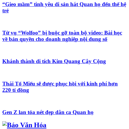
“Gieo mầm” tình yêu di sản hát Quan họ đến thế hệ
trẻ
Từ vụ “Wolfoo” bị buộc gỡ toàn bộ video: Bài học
về bản quyền cho doanh nghiệp nội dung số
Khánh thành di tích Kim Quang Cây Cộng
Thái Tổ Miếu sẽ được phục hồi với kinh phí hơn
220 tỉ đồng
Gen Z lan tỏa nét đẹp dân ca Quan họ