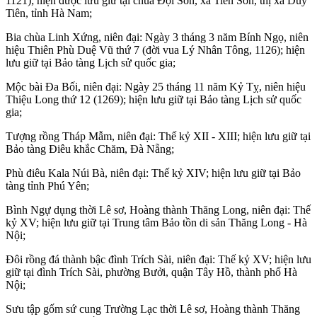
1121); hiện được lưu giữ tại chùa Đọi Sơn, xã Tiên Sơn, thị xã Duy
Tiên, tỉnh Hà Nam;
Bia chùa Linh Xứng, niên đại: Ngày 3 tháng 3 năm Bính Ngọ, niên
hiệu Thiên Phù Duệ Vũ thứ 7 (đời vua Lý Nhân Tông, 1126); hiện
lưu giữ tại Bảo tàng Lịch sử quốc gia;
Mộc bài Đa Bối, niên đại: Ngày 25 tháng 11 năm Kỷ Tỵ, niên hiệu
Thiệu Long thứ 12 (1269); hiện lưu giữ tại Bảo tàng Lịch sử quốc
gia;
Tượng rồng Tháp Mẫm, niên đại: Thế kỷ XII - XIII; hiện lưu giữ tại
Bảo tàng Điêu khắc Chăm, Đà Nẵng;
Phù điêu Kala Núi Bà, niên đại: Thế kỷ XIV; hiện lưu giữ tại Bảo
tàng tỉnh Phú Yên;
Bình Ngự dụng thời Lê sơ, Hoàng thành Thăng Long, niên đại: Thế
kỷ XV; hiện lưu giữ tại Trung tâm Bảo tồn di sản Thăng Long - Hà
Nội;
Đôi rồng đá thành bậc đình Trích Sài, niên đại: Thế kỷ XV; hiện lưu
giữ tại đình Trích Sài, phường Bưởi, quận Tây Hồ, thành phố Hà
Nội;
Sưu tập gốm sứ cung Trường Lạc thời Lê sơ, Hoàng thành Thăng