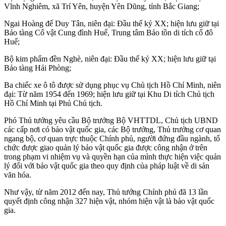
Vĩnh Nghiêm, xã Trí Yên, huyện Yên Dũng, tỉnh Bắc Giang;
Ngai Hoàng đế Duy Tân, niên đại: Đầu thế kỷ XX; hiện lưu giữ tại
Bảo tàng Cổ vật Cung đình Huế, Trung tâm Bảo tồn di tích cố đô
Huế;
Bộ kim phẩm đền Nghè, niên đại: Đầu thế kỷ XX; hiện lưu giữ tại
Bảo tàng Hải Phòng;
Ba chiếc xe ô tô được sử dụng phục vụ Chủ tịch Hồ Chí Minh, niên
đại: Từ năm 1954 đến 1969; hiện lưu giữ tại Khu Di tích Chủ tịch
Hồ Chí Minh tại Phủ Chủ tịch.
Phó Thủ tướng yêu cầu Bộ trưởng Bộ VHTTDL, Chủ tịch UBND
các cấp nơi có bảo vật quốc gia, các Bộ trưởng, Thủ trưởng cơ quan
ngang bộ, cơ quan trực thuộc Chính phủ, người đứng đầu ngành, tổ
chức được giao quản lý bảo vật quốc gia được công nhận ở trên
trong phạm vi nhiệm vụ và quyền hạn của mình thực hiện việc quản
lý đối với bảo vật quốc gia theo quy định của pháp luật về di sản
văn hóa.
Như vậy, từ năm 2012 đến nay, Thủ tướng Chính phủ đã 13 lần
quyết định công nhận 327 hiện vật, nhóm hiện vật là bảo vật quốc
gia.