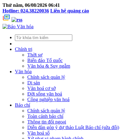
Thứ năm, 06/08/2026 06:41
Hotline: 024.38220036
Liên hệ quảng cáo
Chính trị
Thời sự
Biển đảo Tổ quốc
Văn hóa & Suy ngẫm
Văn hóa
Chính sách quản lý
Di sản
Văn hoá cơ sở
Đời sống văn hoá
Công nghiệp văn hoá
Báo chí
Chính sách quản lý
Toàn cảnh báo chí
Thông tin đối ngoại
Diễn đàn góp ý dự thảo Luật Báo chí (sửa đổi)
Văn hoá số
Xử phạt vi phạm hành chính