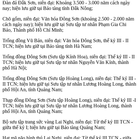
Đàn đá Đắk Sơn, niên đại: Khoảng 3.500 - 3.000 năm cách ngày
nay; hiện lưu giữ tại Bảo tàng tỉnh Đắk Nông;
Chõ gốm, niên đại: Văn hóa Đông Sơn (khoảng 2.500 - 2.000 năm
cách ngày nay); hiện lưu giữ tại Sưu tập tư nhân Phạm Gia Chi
Bảo, Thành phố Hồ Chí Minh;
Trống đồng Vũ Bản, niên đại: Văn hóa Đông Sơn, thế kỷ III - II
TCN; hiện lưu giữ tại Bảo tàng tỉnh Hà Nam;
Trống đồng Đông Sơn (Sưu tập Kính Hoa), niên đại: Thế kỷ III - II
TCN; hiện lưu giữ tại Sưu tập tư nhân Nguyễn Văn Kính, thành
phố Hà Nội;
Trống đồng Đông Sơn (Sưu tập Hoàng Long), niên đại: Thế kỷ III -
II TCN; hiện lưu giữ tại Sưu tập tư nhân Lương Hoàng Long, thành
phố Hội An, tỉnh Quảng Nam;
Thạp đồng Đông Sơn (Sưu tập Hoàng Long), niên đại: Thế kỷ III -I
TCN; hiện lưu giữ tại Sưu tập tư nhân Lương Hoàng Long, thành
phố Hội An, tỉnh Quảng Nam;
Bộ sưu tập trang sức vàng Lai Nghi, niên đại: Từ thế kỷ III TCN -
giữa thế kỷ I; hiện lưu giữ tại Bảo tàng Quảng Nam;
Hạt mã não hình thú Lai Nghi, niên đại: Từ thế kỷ III TCN - giữa