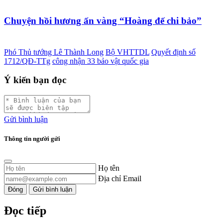
Chuyện hồi hương ấn vàng “Hoàng đế chi bảo”
Phó Thủ tướng Lê Thành Long
Bộ VHTTDL
Quyết định số
1712/QĐ-TTg
công nhận 33 bảo vật quốc gia
Ý kiến bạn đọc
Gửi bình luận
Thông tin người gửi
Họ tên
Địa chỉ Email
Đóng
Gửi bình luận
Đọc tiếp