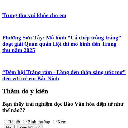
Trung thu vui khỏe cho em
Phường Sơn Tây: Mô hình “Cá chép trông trăng”
đoạt giải Quán quân Hội thi mô hình đèn Trung
thu năm 2025
“Đêm hội Trăng rằm - Lồng đèn thắp sáng ước mơ”
đến với trẻ em Bắc Ninh
Thăm dò ý kiến
Bạn thấy trải nghiệm đọc Báo Văn hóa điện tử như
thế nào??
Rất tốt
Bình thường
Kém
Gửi
Xem kết quả