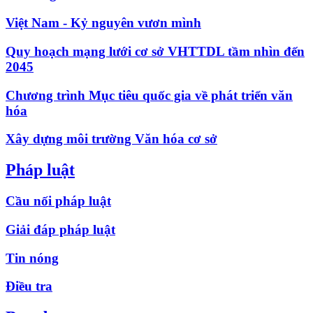
Việt Nam - Kỷ nguyên vươn mình
Quy hoạch mạng lưới cơ sở VHTTDL tầm nhìn đến
2045
Chương trình Mục tiêu quốc gia về phát triển văn
hóa
Xây dựng môi trường Văn hóa cơ sở
Pháp luật
Cầu nối pháp luật
Giải đáp pháp luật
Tin nóng
Điều tra