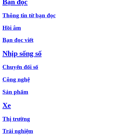
Bạn đọc
Thông tin từ bạn đọc
Hồi âm
Bạn đọc viết
Nhịp sống số
Chuyển đổi số
Công nghệ
Sản phẩm
Xe
Thị trường
Trải nghiệm