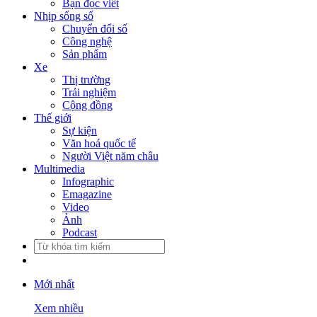
Bạn đọc viết
Nhịp sống số
Chuyển đổi số
Công nghệ
Sản phẩm
Xe
Thị trường
Trải nghiệm
Cộng đồng
Thế giới
Sự kiện
Văn hoá quốc tế
Người Việt năm châu
Multimedia
Infographic
Emagazine
Video
Ảnh
Podcast
Mới nhất
Xem nhiều