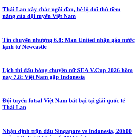
Thái Lan xây chắc ngôi đầu, hé lộ đối thủ tiềm
năng của đội tuyển Việt Nam
Tin chuyển nhượng 6.8: Man United nhận gáo nước
lạnh từ Newcastle
Lịch thi đấu bóng chuyền nữ SEA V.Cup 2026 hôm
nay 7.8: Việt Nam gặp Indonesia
Đội tuyển futsal Việt Nam bất bại tại giải quốc tế
Thái Lan
Nhận định trận đấu Singapore vs Indonesia, 20h00