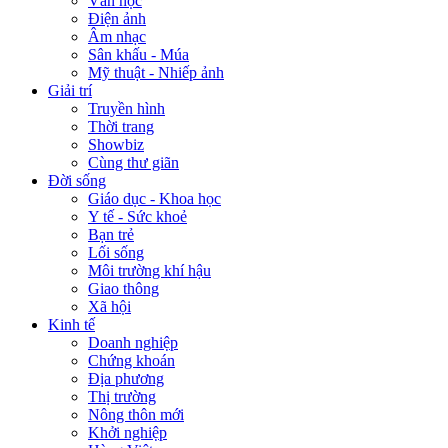
Văn học
Điện ảnh
Âm nhạc
Sân khấu - Múa
Mỹ thuật - Nhiếp ảnh
Giải trí
Truyền hình
Thời trang
Showbiz
Cùng thư giãn
Đời sống
Giáo dục - Khoa học
Y tế - Sức khoẻ
Bạn trẻ
Lối sống
Môi trường khí hậu
Giao thông
Xã hội
Kinh tế
Doanh nghiệp
Chứng khoán
Địa phương
Thị trường
Nông thôn mới
Khởi nghiệp