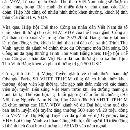
các VĐV, Lễ xuất quân Đoàn Thể thao Việt Nam cũng sẽ được tổ
chức trang trọng. Bên cạnh đó nhiều đơn vị chủ quản, các Liên
đoàn, Hiệp hội cũng có nhiều hình thức khen thưởng, khích lệ tinh
thần của các HLV, VĐV.
Vừa qua, Hiệp hội Thể thao Công an nhân dân Việt Nam đã tổ
chức khen thưởng cho các HLV, VĐV của thể thao ngành Công an
đạt thành tích xuất sắc trong năm 2023-2024. Đáng chú ý tại buổi
lễ, nhằm động viên, khích lệ tinh thần thi đấu của xạ thủ Trịnh Thu
Vinh, người đã giành vé chính thức dự Olympic môn Bắn súng, Bộ
Công an đã tặng thưởng Trịnh Thu Vinh Bằng khen; Hiệp hội Thể
thao Công an nhân dân Việt Nam đã trao thưởng cho xạ thủ Trịnh
Thu Vinh Bằng khen và phần thưởng trị giá 500 USD.
Có xạ thủ Lê Thị Mộng Tuyền giành vé chính thức tham dự
Olympic Paris, Sở VHTT TP.HCM cũng đã có hình thức khen
thưởng, động viên kịp thời tại tiệc gặp mặt thân mật với các thành
viên đội tuyển Bắn súng Việt Nam trước khi lên đường tham gia
tranh tài tại Thế vận hội. Tại buổi gặp mặt đầm ấm tổ chức tại Hà
Nội, ông Nguyễn Nam Nhân, Phó Giám đốc Sở VHTT TP.HCM
đã chúc mừng các HLV, VĐV giành vé dự Đại hội, tặng quà cho
ban huấn luyện đội tuyển; tặng thưởng 500 euro và 20 triệu đồng
cho VĐV Lê Thị Mộng Tuyền vì đã giành vé dự Olympic; tặng
VĐV Lại Công Minh và Phan Công Minh, mỗi người 10 triệu đồng
vì thành tích đoạt huy chương tại ASIAD vào năm ngoái.