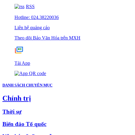
RSS
Hotline: 024.38220036
Liên hệ quảng cáo
Theo dõi Báo Văn Hóa trên MXH
Tải App
DANH SÁCH CHUYÊN MỤC
Chính trị
Thời sự
Biển đảo Tổ quốc