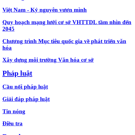
Việt Nam - Kỷ nguyên vươn mình
Quy hoạch mạng lưới cơ sở VHTTDL tầm nhìn đến
2045
Chương trình Mục tiêu quốc gia về phát triển văn
hóa
Xây dựng môi trường Văn hóa cơ sở
Pháp luật
Cầu nối pháp luật
Giải đáp pháp luật
Tin nóng
Điều tra