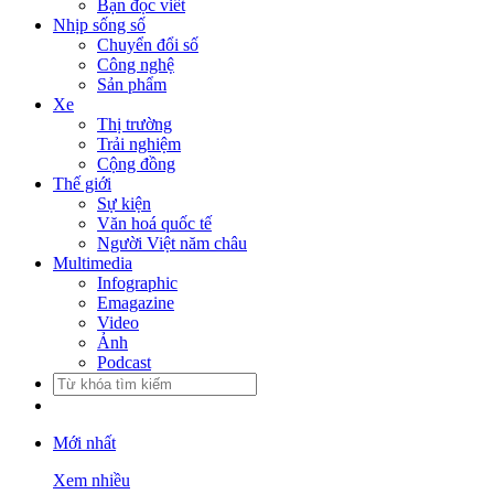
Bạn đọc viết
Nhịp sống số
Chuyển đổi số
Công nghệ
Sản phẩm
Xe
Thị trường
Trải nghiệm
Cộng đồng
Thế giới
Sự kiện
Văn hoá quốc tế
Người Việt năm châu
Multimedia
Infographic
Emagazine
Video
Ảnh
Podcast
Mới nhất
Xem nhiều