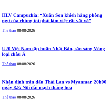
HLV Campuchia: “Xuân Son khiến hàng phòng
ngự của chúng tôi phải làm việc rất vất vả”
Thể thao
08/08/2026
U20 Việt Nam tập huấn Nhật Bản, sẵn sàng Vòng
loại châu Á
Thể thao
08/08/2026
Nhận định trận đấu Thái Lan vs Myanmar, 20h00
ngày 8.8: Nối dài mạch thăng hoa
Thể thao
08/08/2026