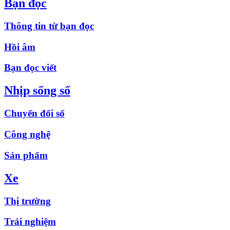
Bạn đọc
Thông tin từ bạn đọc
Hồi âm
Bạn đọc viết
Nhịp sống số
Chuyển đổi số
Công nghệ
Sản phẩm
Xe
Thị trường
Trải nghiệm