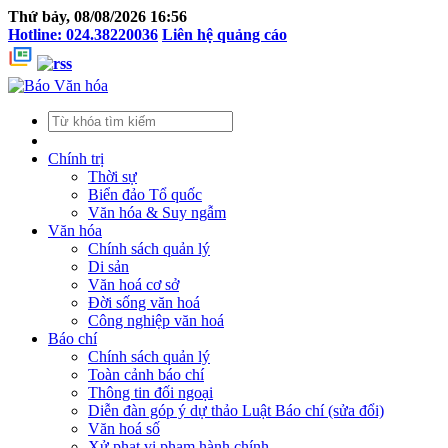
Thứ bảy, 08/08/2026 16:56
Hotline: 024.38220036
Liên hệ quảng cáo
Chính trị
Thời sự
Biển đảo Tổ quốc
Văn hóa & Suy ngẫm
Văn hóa
Chính sách quản lý
Di sản
Văn hoá cơ sở
Đời sống văn hoá
Công nghiệp văn hoá
Báo chí
Chính sách quản lý
Toàn cảnh báo chí
Thông tin đối ngoại
Diễn đàn góp ý dự thảo Luật Báo chí (sửa đổi)
Văn hoá số
Xử phạt vi phạm hành chính