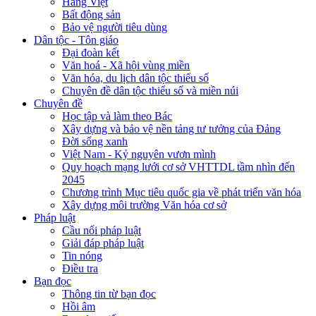
Hàng Việt
Bất động sản
Bảo vệ người tiêu dùng
Dân tộc - Tôn giáo
Đại đoàn kết
Văn hoá - Xã hội vùng miền
Văn hóa, du lịch dân tộc thiểu số
Chuyên đề dân tộc thiểu số và miền núi
Chuyên đề
Học tập và làm theo Bác
Xây dựng và bảo vệ nền tảng tư tưởng của Đảng
Đời sống xanh
Việt Nam - Kỷ nguyên vươn mình
Quy hoạch mạng lưới cơ sở VHTTDL tầm nhìn đến
2045
Chương trình Mục tiêu quốc gia về phát triển văn hóa
Xây dựng môi trường Văn hóa cơ sở
Pháp luật
Cầu nối pháp luật
Giải đáp pháp luật
Tin nóng
Điều tra
Bạn đọc
Thông tin từ bạn đọc
Hồi âm