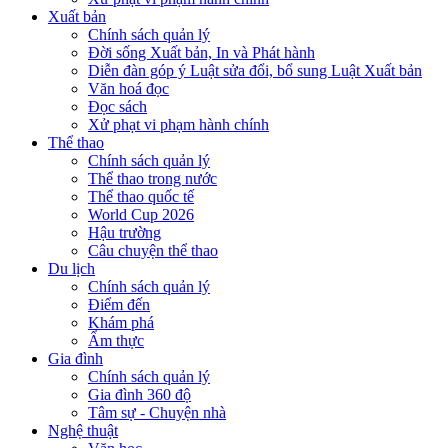
Xuất bản
Chính sách quản lý
Đời sống Xuất bản, In và Phát hành
Diễn đàn góp ý Luật sửa đổi, bổ sung Luật Xuất bản
Văn hoá đọc
Đọc sách
Xử phạt vi phạm hành chính
Thể thao
Chính sách quản lý
Thể thao trong nước
Thể thao quốc tế
World Cup 2026
Hậu trường
Câu chuyện thể thao
Du lịch
Chính sách quản lý
Điểm đến
Khám phá
Ẩm thực
Gia đình
Chính sách quản lý
Gia đình 360 độ
Tâm sự - Chuyện nhà
Nghệ thuật