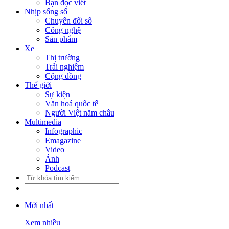
Bạn đọc viết
Nhịp sống số
Chuyển đổi số
Công nghệ
Sản phẩm
Xe
Thị trường
Trải nghiệm
Cộng đồng
Thế giới
Sự kiện
Văn hoá quốc tế
Người Việt năm châu
Multimedia
Infographic
Emagazine
Video
Ảnh
Podcast
Mới nhất
Xem nhiều