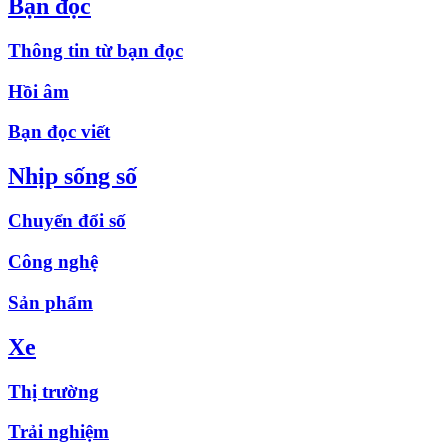
Bạn đọc
Thông tin từ bạn đọc
Hồi âm
Bạn đọc viết
Nhịp sống số
Chuyển đổi số
Công nghệ
Sản phẩm
Xe
Thị trường
Trải nghiệm