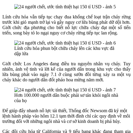
Lính cứu hỏa vẫn tiếp tục chạy đua khống chế loạt trận cháy rừng
trước khi gió mạnh trở lại và gây nguy cơ lửa bùng phát dữ dội hơn.
Giới chức địa phương cho biết nỗ lực chữa cháy đạt một số tiến
triển, song bày tỏ lo ngại nguy cơ cháy rừng tiếp tục lan rộng.
Lính cứu hỏa phun bột chữa cháy lên các khu vực đã
dập lửa
Giới chức Los Angeles đang điều tra nguyên nhân vụ cháy. Tuy
nhiên, ảnh vệ tinh và lời kể của người dân trong khu vực cho thấy
lửa bùng phát vào ngày 7.1 ở cùng sườn đồi từng xảy ra một vụ
cháy khác do người dân đốt pháo hoa mừng năm mới.
Hơn 100.000 người dân buộc phải sơ tán khỏi ngôi nhà
của họ
Để giúp đẩy nhanh nỗ lực tái thiết, Thống đốc Newsom đã ký một
lệnh hành pháp vào hôm 12.1 tạm thời đình chỉ các quy định về môi
trường đối với những ngôi nhà và cơ sở kinh doanh bị phá hủy.
Các đội cứu hỏa từ California và 9 tiểu bang khác đang tham gia