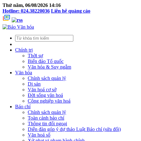
Thứ năm, 06/08/2026 14:16
Hotline: 024.38220036
Liên hệ quảng cáo
Chính trị
Thời sự
Biển đảo Tổ quốc
Văn hóa & Suy ngẫm
Văn hóa
Chính sách quản lý
Di sản
Văn hoá cơ sở
Đời sống văn hoá
Công nghiệp văn hoá
Báo chí
Chính sách quản lý
Toàn cảnh báo chí
Thông tin đối ngoại
Diễn đàn góp ý dự thảo Luật Báo chí (sửa đổi)
Văn hoá số
Xử phạt vi phạm hành chính