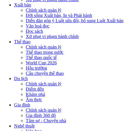
Xuất bản
Chính sách quản lý
Đời sống Xuất bản, In và Phát hành
Diễn đàn góp ý Luật sửa đổi, bổ sung Luật Xuất bản
Văn hoá đọc
Đọc sách
Xử phạt vi phạm hành chính
Thể thao
Chính sách quản lý
Thể thao trong nước
Thể thao quốc tế
World Cup 2026
Hậu trường
Câu chuyện thể thao
Du lịch
Chính sách quản lý
Điểm đến
Khám phá
Ẩm thực
Gia đình
Chính sách quản lý
Gia đình 360 độ
Tâm sự - Chuyện nhà
Nghệ thuật