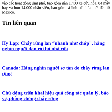
vào các hoạt động ứng phó, bao gồm gần 1.400 xe cứu hỏa, 84 máy
bay và hơn 14.000 nhân viên, bao gồm cả lính cứu hỏa mới đến từ
Mexico.
Tin liên quan
Hy Lạp: Cháy rừng lan “nhanh như chớp”, hàng
nghìn người dân rời bỏ nhà cửa
Canada: Hàng nghìn người sơ tán do cháy rừng lan
rộng
Chủ động triển khai hiệu quả công tác quản lý, bảo
vệ, phòng chống cháy rừng