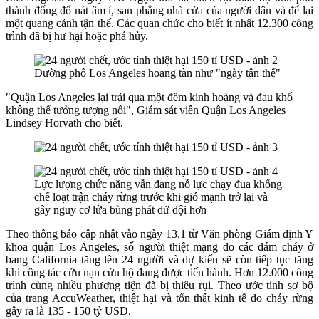
thành đống đổ nát âm ỉ, san phẳng nhà cửa của người dân và để lại
một quang cảnh tận thế. Các quan chức cho biết ít nhất 12.300 công
trình đã bị hư hại hoặc phá hủy.
Đường phố Los Angeles hoang tàn như "ngày tận thế"
"Quận Los Angeles lại trải qua một đêm kinh hoàng và đau khổ
không thể tưởng tượng nổi", Giám sát viên Quận Los Angeles
Lindsey Horvath cho biết.
Lực lượng chức năng vẫn đang nỗ lực chạy đua khống
chế loạt trận cháy rừng trước khi gió mạnh trở lại và
gây nguy cơ lửa bùng phát dữ dội hơn
Theo thông báo cập nhật vào ngày 13.1 từ Văn phòng Giám định Y
khoa quận Los Angeles, số người thiệt mạng do các đám cháy ở
bang California tăng lên 24 người và dự kiến sẽ còn tiếp tục tăng
khi công tác cứu nạn cứu hộ đang được tiến hành. Hơn 12.000 công
trình cùng nhiều phương tiện đã bị thiêu rụi. Theo ước tính sơ bộ
của trang AccuWeather, thiệt hại và tổn thất kinh tế do cháy rừng
gây ra là 135 - 150 tỷ USD.