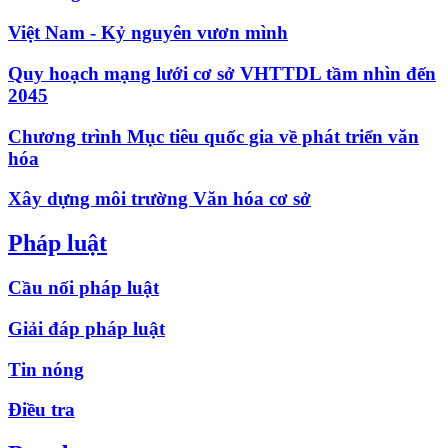
Việt Nam - Kỷ nguyên vươn mình
Quy hoạch mạng lưới cơ sở VHTTDL tầm nhìn đến
2045
Chương trình Mục tiêu quốc gia về phát triển văn
hóa
Xây dựng môi trường Văn hóa cơ sở
Pháp luật
Cầu nối pháp luật
Giải đáp pháp luật
Tin nóng
Điều tra