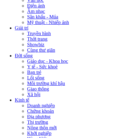
Văn học
Điện ảnh
Âm nhạc
Sân khấu - Múa
Mỹ thuật - Nhiếp ảnh
Giải trí
Truyền hình
Thời trang
Showbiz
Cùng thư giãn
Đời sống
Giáo dục - Khoa học
Y tế - Sức khoẻ
Bạn trẻ
Lối sống
Môi trường khí hậu
Giao thông
Xã hội
Kinh tế
Doanh nghiệp
Chứng khoán
Địa phương
Thị trường
Nông thôn mới
Khởi nghiệp