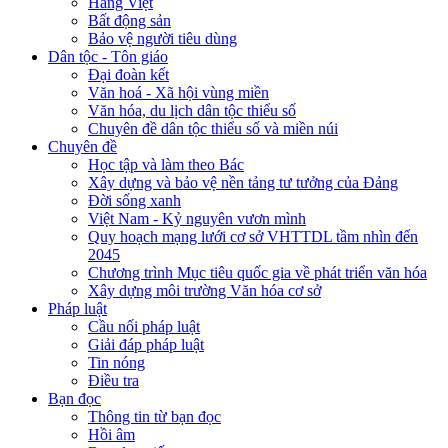
Hàng Việt
Bất động sản
Bảo vệ người tiêu dùng
Dân tộc - Tôn giáo
Đại đoàn kết
Văn hoá - Xã hội vùng miền
Văn hóa, du lịch dân tộc thiểu số
Chuyên đề dân tộc thiểu số và miền núi
Chuyên đề
Học tập và làm theo Bác
Xây dựng và bảo vệ nền tảng tư tưởng của Đảng
Đời sống xanh
Việt Nam - Kỷ nguyên vươn mình
Quy hoạch mạng lưới cơ sở VHTTDL tầm nhìn đến
2045
Chương trình Mục tiêu quốc gia về phát triển văn hóa
Xây dựng môi trường Văn hóa cơ sở
Pháp luật
Cầu nối pháp luật
Giải đáp pháp luật
Tin nóng
Điều tra
Bạn đọc
Thông tin từ bạn đọc
Hồi âm