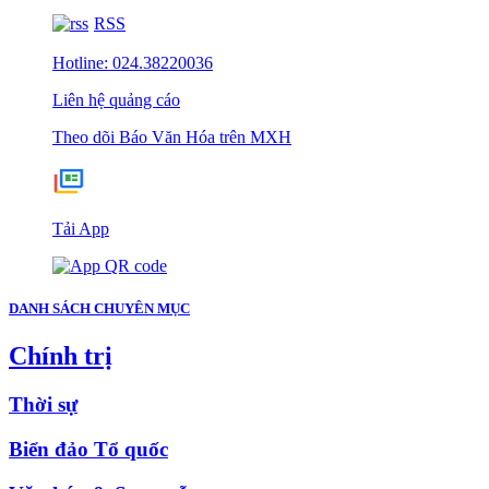
RSS
Hotline: 024.38220036
Liên hệ quảng cáo
Theo dõi Báo Văn Hóa trên MXH
Tải App
DANH SÁCH CHUYÊN MỤC
Chính trị
Thời sự
Biển đảo Tổ quốc