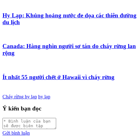
Hy Lạp: Khủng hoảng nước đe dọa các thiên đường
du lịch
Canada: Hàng nghìn người sơ tán do cháy rừng lan
rộng
Ít nhất 55 người chết ở Hawaii vì cháy rừng
Cháy rừng hy lạp
hy lạp
Ý kiến bạn đọc
Gửi bình luận