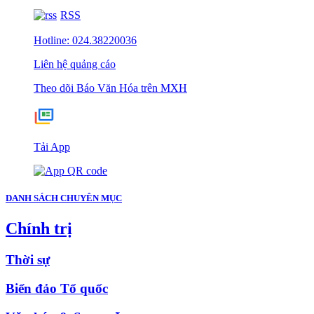
RSS
Hotline: 024.38220036
Liên hệ quảng cáo
Theo dõi Báo Văn Hóa trên MXH
Tải App
DANH SÁCH CHUYÊN MỤC
Chính trị
Thời sự
Biển đảo Tổ quốc