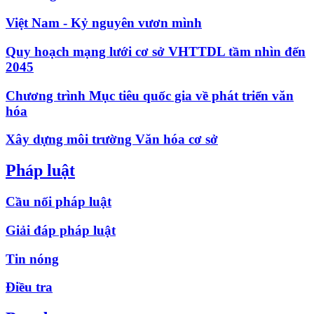
Việt Nam - Kỷ nguyên vươn mình
Quy hoạch mạng lưới cơ sở VHTTDL tầm nhìn đến
2045
Chương trình Mục tiêu quốc gia về phát triển văn
hóa
Xây dựng môi trường Văn hóa cơ sở
Pháp luật
Cầu nối pháp luật
Giải đáp pháp luật
Tin nóng
Điều tra