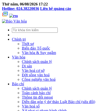
Thứ năm, 06/08/2026 17:22
Hotline: 024.38220036
Liên hệ quảng cáo
Chính trị
Thời sự
Biển đảo Tổ quốc
Văn hóa & Suy ngẫm
Văn hóa
Chính sách quản lý
Di sản
Văn hoá cơ sở
Đời sống văn hoá
Công nghiệp văn hoá
Báo chí
Chính sách quản lý
Toàn cảnh báo chí
Thông tin đối ngoại
Diễn đàn góp ý dự thảo Luật Báo chí (sửa đổi)
Văn hoá số
Xử phạt vi phạm hành chính