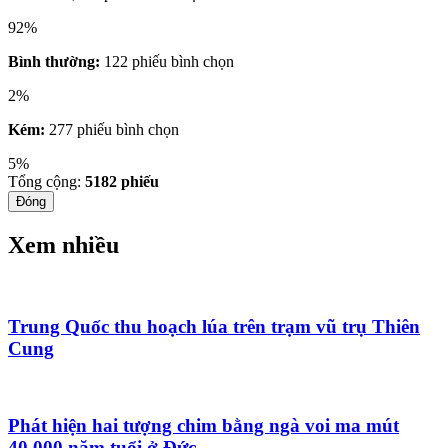
92%
Bình thường:
122 phiếu bình chọn
2%
Kém:
277 phiếu bình chọn
5%
Tổng cộng:
5182
phiếu
Đóng
Xem nhiều
Trung Quốc thu hoạch lúa trên trạm vũ trụ Thiên
Cung
Phát hiện hai tượng chim bằng ngà voi ma mút
40.000 năm tuổi ở Đức