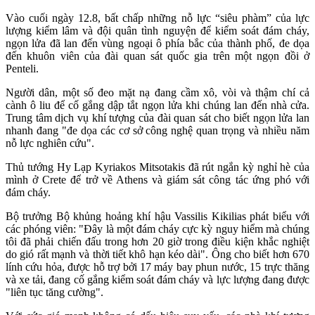
Vào cuối ngày 12.8, bất chấp những nỗ lực “siêu phàm” của lực
lượng kiểm lâm và đội quân tình nguyện để kiểm soát đám cháy,
ngọn lửa đã lan đến vùng ngoại ô phía bắc của thành phố, đe dọa
đến khuôn viên của đài quan sát quốc gia trên một ngọn đồi ở
Penteli.
Người dân, một số đeo mặt nạ đang cầm xô, vòi và thậm chí cả
cành ô liu để cố gắng dập tắt ngọn lửa khi chúng lan đến nhà cửa.
Trung tâm dịch vụ khí tượng của đài quan sát cho biết ngọn lửa lan
nhanh đang "đe dọa các cơ sở công nghệ quan trọng và nhiều năm
nỗ lực nghiên cứu".
Thủ tướng Hy Lạp Kyriakos Mitsotakis đã rút ngắn kỳ nghỉ hè của
mình ở Crete để trở về Athens và giám sát công tác ứng phó với
đám cháy.
Bộ trưởng Bộ khủng hoảng khí hậu Vassilis Kikilias phát biểu với
các phóng viên: "Đây là một đám cháy cực kỳ nguy hiểm mà chúng
tôi đã phải chiến đấu trong hơn 20 giờ trong điều kiện khắc nghiệt
do gió rất mạnh và thời tiết khô hạn kéo dài". Ông cho biết hơn 670
lính cứu hỏa, được hỗ trợ bởi 17 máy bay phun nước, 15 trực thăng
và xe tải, đang cố gắng kiểm soát đám cháy và lực lượng đang được
"liên tục tăng cường".