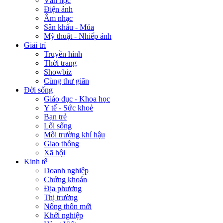
Văn học
Điện ảnh
Âm nhạc
Sân khấu - Múa
Mỹ thuật - Nhiếp ảnh
Giải trí
Truyền hình
Thời trang
Showbiz
Cùng thư giãn
Đời sống
Giáo dục - Khoa học
Y tế - Sức khoẻ
Bạn trẻ
Lối sống
Môi trường khí hậu
Giao thông
Xã hội
Kinh tế
Doanh nghiệp
Chứng khoán
Địa phương
Thị trường
Nông thôn mới
Khởi nghiệp