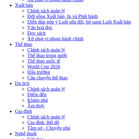
Xuất bản
Chính sách quản lý
Đời sống Xuất bản, In và Phát hành
Diễn đàn góp ý Luật sửa đổi, bổ sung Luật Xuất bản
Văn hoá đọc
Đọc sách
Xử phạt vi phạm hành chính
Thể thao
Chính sách quản lý
Thể thao trong nước
Thể thao quốc tế
World Cup 2026
Hậu trường
Câu chuyện thể thao
Du lịch
Chính sách quản lý
Điểm đến
Khám phá
Ẩm thực
Gia đình
Chính sách quản lý
Gia đình 360 độ
Tâm sự - Chuyện nhà
Nghệ thuật