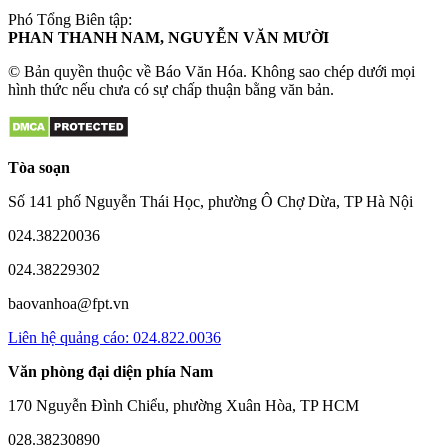
Phó Tổng Biên tập:
PHAN THANH NAM, NGUYỄN VĂN MƯỜI
© Bản quyền thuộc về Báo Văn Hóa. Không sao chép dưới mọi
hình thức nếu chưa có sự chấp thuận bằng văn bản.
Tòa soạn
Số 141 phố Nguyễn Thái Học, phường Ô Chợ Dừa, TP Hà Nội
024.38220036
024.38229302
baovanhoa@fpt.vn
Liên hệ quảng cáo: 024.822.0036
Văn phòng đại diện phía Nam
170 Nguyễn Đình Chiểu, phường Xuân Hòa, TP HCM
028.38230890