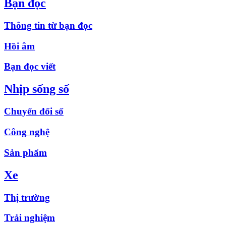
Bạn đọc
Thông tin từ bạn đọc
Hồi âm
Bạn đọc viết
Nhịp sống số
Chuyển đổi số
Công nghệ
Sản phẩm
Xe
Thị trường
Trải nghiệm