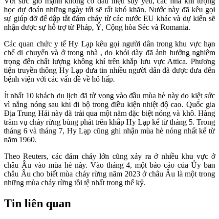
Với sức gió mạnh không có dấu hiệu suy yếu, các nhà khí tượng
học dự đoán những ngày tới sẽ rất khó khăn. Nước này đã kêu gọi
sự giúp đỡ để dập tắt đám cháy từ các nước EU khác và dự kiến sẽ
nhận được sự hỗ trợ từ Pháp, Ý, Cộng hòa Séc và Romania.
Các quan chức y tế Hy Lạp kêu gọi người dân trong khu vực hạn
chế di chuyển và ở trong nhà , do khói dày đã ảnh hưởng nghiêm
trọng đến chất lượng không khí trên khắp lưu vực Attica. Phương
tiện truyền thông Hy Lạp đưa tin nhiều người dân đã được đưa đến
bệnh viện với các vấn đề về hô hấp.
Ít nhất 10 khách du lịch đã tử vong vào đầu mùa hè này do kiệt sức
vì nắng nóng sau khi đi bộ trong điều kiện nhiệt độ cao. Quốc gia
Địa Trung Hải này đã trải qua một năm đặc biệt nóng và khô. Hàng
trăm vụ cháy rừng bùng phát trên khắp Hy Lạp kể từ tháng 5. Trong
tháng 6 và tháng 7, Hy Lạp cũng ghi nhận mùa hè nóng nhất kể từ
năm 1960.
Theo Reuters, các đám cháy lớn cũng xảy ra ở nhiều khu vực ở
châu Âu vào mùa hè này. Vào tháng 4, một báo cáo của Ủy ban
châu Âu cho biết mùa cháy rừng năm 2023 ở châu Âu là một trong
những mùa cháy rừng tồi tệ nhất trong thế kỷ.
Tin liên quan