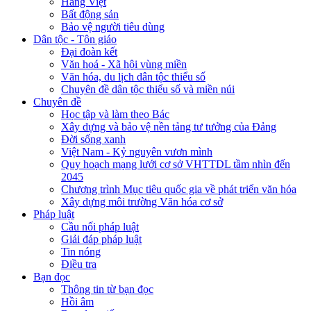
Hàng Việt
Bất động sản
Bảo vệ người tiêu dùng
Dân tộc - Tôn giáo
Đại đoàn kết
Văn hoá - Xã hội vùng miền
Văn hóa, du lịch dân tộc thiểu số
Chuyên đề dân tộc thiểu số và miền núi
Chuyên đề
Học tập và làm theo Bác
Xây dựng và bảo vệ nền tảng tư tưởng của Đảng
Đời sống xanh
Việt Nam - Kỷ nguyên vươn mình
Quy hoạch mạng lưới cơ sở VHTTDL tầm nhìn đến
2045
Chương trình Mục tiêu quốc gia về phát triển văn hóa
Xây dựng môi trường Văn hóa cơ sở
Pháp luật
Cầu nối pháp luật
Giải đáp pháp luật
Tin nóng
Điều tra
Bạn đọc
Thông tin từ bạn đọc
Hồi âm