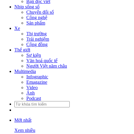
Bạn đọc viết
Nhịp sống số
Chuyển đổi số
Công nghệ
Sản phẩm
Xe
Thị trường
Trải nghiệm
Cộng đồng
Thế giới
Sự kiện
Văn hoá quốc tế
Người Việt năm châu
Multimedia
Infographic
Emagazine
Video
Ảnh
Podcast
Mới nhất
Xem nhiều