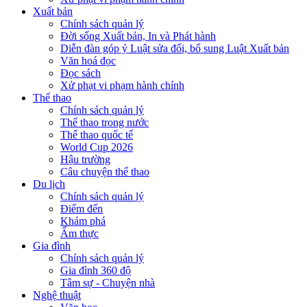
Xuất bản
Chính sách quản lý
Đời sống Xuất bản, In và Phát hành
Diễn đàn góp ý Luật sửa đổi, bổ sung Luật Xuất bản
Văn hoá đọc
Đọc sách
Xử phạt vi phạm hành chính
Thể thao
Chính sách quản lý
Thể thao trong nước
Thể thao quốc tế
World Cup 2026
Hậu trường
Câu chuyện thể thao
Du lịch
Chính sách quản lý
Điểm đến
Khám phá
Ẩm thực
Gia đình
Chính sách quản lý
Gia đình 360 độ
Tâm sự - Chuyện nhà
Nghệ thuật