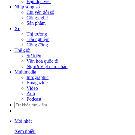
Bạn đọc viết
Nhịp sống số
Chuyển đổi số
Công nghệ
Sản phẩm
Xe
Thị trường
Trải nghiệm
Cộng đồng
Thế giới
Sự kiện
Văn hoá quốc tế
Người Việt năm châu
Multimedia
Infographic
Emagazine
Video
Ảnh
Podcast
Mới nhất
Xem nhiều