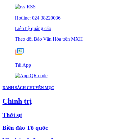
RSS
Hotline: 024.38220036
Liên hệ quảng cáo
Theo dõi Báo Văn Hóa trên MXH
Tải App
DANH SÁCH CHUYÊN MỤC
Chính trị
Thời sự
Biển đảo Tổ quốc