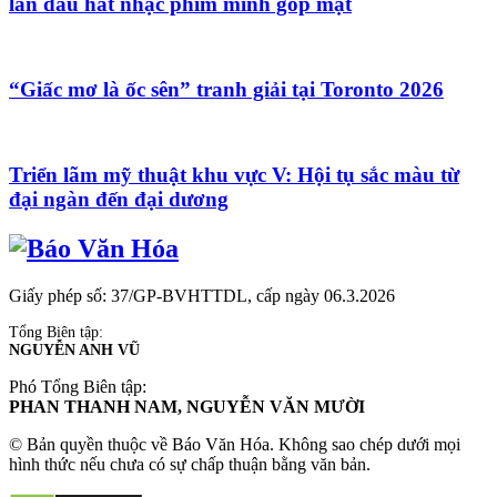
lần đầu hát nhạc phim mình góp mặt
“Giấc mơ là ốc sên” tranh giải tại Toronto 2026
Triển lãm mỹ thuật khu vực V: Hội tụ sắc màu từ
đại ngàn đến đại dương
Giấy phép số: 37/GP-BVHTTDL, cấp ngày 06.3.2026
Tổng Biên tập:
NGUYỄN ANH VŨ
Phó Tổng Biên tập:
PHAN THANH NAM, NGUYỄN VĂN MƯỜI
© Bản quyền thuộc về Báo Văn Hóa. Không sao chép dưới mọi
hình thức nếu chưa có sự chấp thuận bằng văn bản.