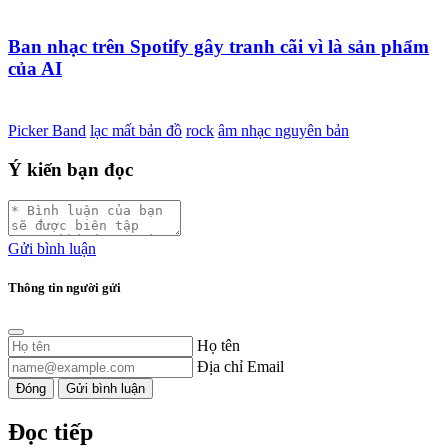
Ban nhạc trên Spotify gây tranh cãi vì là sản phẩm
của AI
Picker Band
lạc mất bản đồ
rock
âm nhạc nguyên bản
Ý kiến bạn đọc
Gửi bình luận
Thông tin người gửi
Họ tên
Địa chỉ Email
Đóng
Gửi bình luận
Đọc tiếp