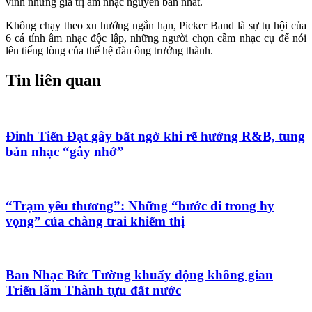
vinh những giá trị âm nhạc nguyên bản nhất.
Không chạy theo xu hướng ngắn hạn, Picker Band là sự tụ hội của
6 cá tính âm nhạc độc lập, những người chọn cầm nhạc cụ để nói
lên tiếng lòng của thế hệ đàn ông trưởng thành.
Tin liên quan
Đinh Tiến Đạt gây bất ngờ khi rẽ hướng R&B, tung
bản nhạc “gây nhớ”
“Trạm yêu thương”: Những “bước đi trong hy
vọng” của chàng trai khiếm thị
Ban Nhạc Bức Tường khuấy động không gian
Triển lãm Thành tựu đất nước