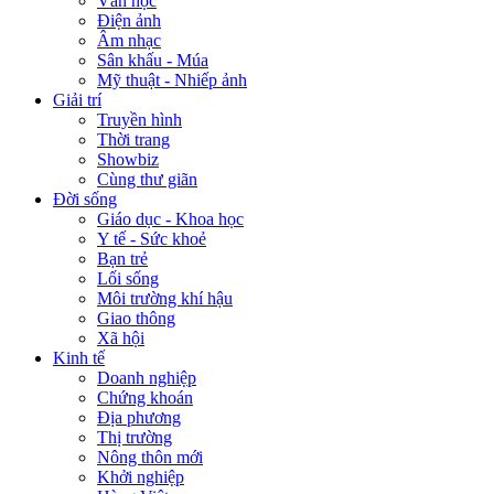
Văn học
Điện ảnh
Âm nhạc
Sân khấu - Múa
Mỹ thuật - Nhiếp ảnh
Giải trí
Truyền hình
Thời trang
Showbiz
Cùng thư giãn
Đời sống
Giáo dục - Khoa học
Y tế - Sức khoẻ
Bạn trẻ
Lối sống
Môi trường khí hậu
Giao thông
Xã hội
Kinh tế
Doanh nghiệp
Chứng khoán
Địa phương
Thị trường
Nông thôn mới
Khởi nghiệp