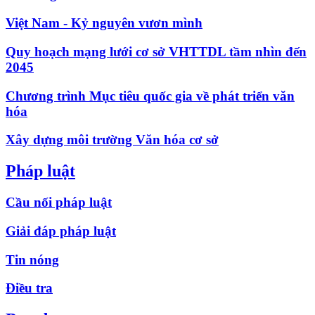
Việt Nam - Kỷ nguyên vươn mình
Quy hoạch mạng lưới cơ sở VHTTDL tầm nhìn đến
2045
Chương trình Mục tiêu quốc gia về phát triển văn
hóa
Xây dựng môi trường Văn hóa cơ sở
Pháp luật
Cầu nối pháp luật
Giải đáp pháp luật
Tin nóng
Điều tra