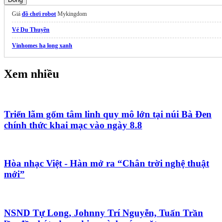
Giá
đồ chơi robot
Mykingdom
Vé Du Thuyền
Vinhomes hạ long xanh
Xem nhiều
Triển lãm gốm tâm linh quy mô lớn tại núi Bà Đen
chính thức khai mạc vào ngày 8.8
Hòa nhạc Việt - Hàn mở ra “Chân trời nghệ thuật
mới”
NSND Tự Long, Johnny Trí Nguyễn, Tuấn Trần