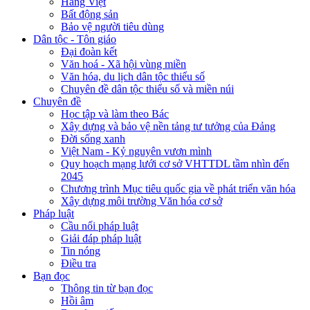
Hàng Việt
Bất động sản
Bảo vệ người tiêu dùng
Dân tộc - Tôn giáo
Đại đoàn kết
Văn hoá - Xã hội vùng miền
Văn hóa, du lịch dân tộc thiểu số
Chuyên đề dân tộc thiểu số và miền núi
Chuyên đề
Học tập và làm theo Bác
Xây dựng và bảo vệ nền tảng tư tưởng của Đảng
Đời sống xanh
Việt Nam - Kỷ nguyên vươn mình
Quy hoạch mạng lưới cơ sở VHTTDL tầm nhìn đến
2045
Chương trình Mục tiêu quốc gia về phát triển văn hóa
Xây dựng môi trường Văn hóa cơ sở
Pháp luật
Cầu nối pháp luật
Giải đáp pháp luật
Tin nóng
Điều tra
Bạn đọc
Thông tin từ bạn đọc
Hồi âm