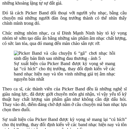
những khoảng lặng tự sự đắt giá.
Đó là cách Picker Band đối thoại với người yêu nhạc, bằng câu
chuyện mà những người đàn ông trưởng thành có thể nhìn thấy
chính mình trong đó.
Chúc mừng nhóm nhạc, ca sĩ Đinh Mạnh Ninh bày tỏ kỳ vọng
nhóm sẽ sớm tạo dấu ấn bằng những sản phẩm âm nhạc chất lượng,
có sức lan tỏa, qua đó mang đến màn chào sân rực rỡ.
Sự xuất hiện của Picker Band được kỳ vọng sẽ mang
lại “cú hích” cho thị trường, thay đổi định kiến về các
band nhạc hiện nay và tôn vinh những giá trị âm nhạc
nguyên bản nhất
Theo ca sĩ, các thành viên của Picker Band đều là những nghệ sĩ
giàu năng lực, đã được giới chuyên môn ghi nhận, vì vậy yếu tố kỹ
thuật hay chất lượng sản phẩm gần như không cần đặt dấu hỏi.
Thay vào đó, điểm đáng chờ đợi nằm ở câu chuyện mà ban nhạc lựa
chọn theo đuổi.
Sự xuất hiện của Picker Band được kỳ vọng sẽ mang lại “cú hích”
cho thị trường, thay đổi định kiến về các band nhạc hiện nay và tôn