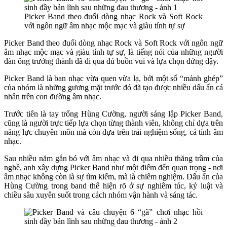
Picker Band theo đuổi dòng nhạc Rock và Soft Rock
với ngôn ngữ âm nhạc mộc mạc và giàu tính tự sự
Picker Band theo đuổi dòng nhạc Rock và Soft Rock với ngôn ngữ
âm nhạc mộc mạc và giàu tính tự sự, là tiếng nói của những người
đàn ông trưởng thành đã đi qua đủ buồn vui và lựa chọn đứng dậy.
Picker Band là ban nhạc vừa quen vừa lạ, bởi một số “mảnh ghép”
của nhóm là những gương mặt trước đó đã tạo được nhiều dấu ấn cá
nhân trên con đường âm nhạc.
Trước tiên là tay trống Hùng Cường, người sáng lập Picker Band,
cũng là người trực tiếp lựa chọn từng thành viên, không chỉ dựa trên
năng lực chuyên môn mà còn dựa trên trải nghiệm sống, cá tính âm
nhạc.
Sau nhiều năm gắn bó với âm nhạc và đi qua nhiều thăng trầm của
nghề, anh xây dựng Picker Band như một điểm đến quan trọng - nơi
âm nhạc không còn là sự tìm kiếm, mà là chiêm nghiệm. Dấu ấn của
Hùng Cường trong band thể hiện rõ ở sự nghiêm túc, kỷ luật và
chiều sâu xuyên suốt trong cách nhóm vận hành và sáng tác.