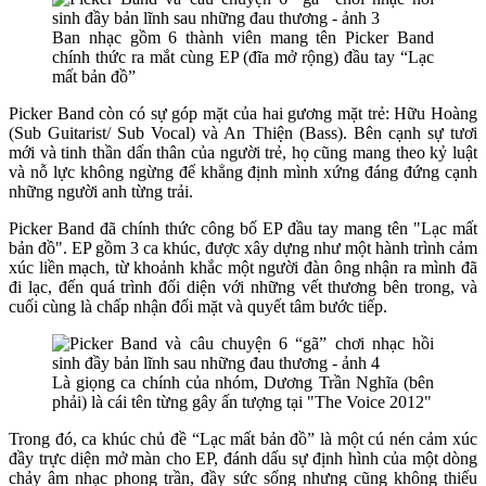
Ban nhạc gồm 6 thành viên mang tên Picker Band
chính thức ra mắt cùng EP (đĩa mở rộng) đầu tay “Lạc
mất bản đồ”
Picker Band còn có sự góp mặt của hai gương mặt trẻ: Hữu Hoàng
(Sub Guitarist/ Sub Vocal) và An Thiện (Bass). Bên cạnh sự tươi
mới và tinh thần dấn thân của người trẻ, họ cũng mang theo kỷ luật
và nỗ lực không ngừng để khẳng định mình xứng đáng đứng cạnh
những người anh từng trải.
Picker Band đã chính thức công bố EP đầu tay mang tên "Lạc mất
bản đồ". EP gồm 3 ca khúc, được xây dựng như một hành trình cảm
xúc liền mạch, từ khoảnh khắc một người đàn ông nhận ra mình đã
đi lạc, đến quá trình đối diện với những vết thương bên trong, và
cuối cùng là chấp nhận đối mặt và quyết tâm bước tiếp.
Là giọng ca chính của nhóm, Dương Trần Nghĩa (bên
phải) là cái tên từng gây ấn tượng tại "The Voice 2012"
Trong đó, ca khúc chủ đề “Lạc mất bản đồ” là một cú nén cảm xúc
đầy trực diện mở màn cho EP, đánh dấu sự định hình của một dòng
chảy âm nhạc phong trần, đầy sức sống nhưng cũng không thiếu