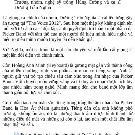
Trưởng nhóm, nghệ sỹ trống Hùng Cường và ca sĩ
Dương Trần Nghĩa
Là giọng ca chính của nhóm, Dương Trần Nghĩa là cái tên từng gây
ấn tượng tại "The Voice 2012". Sau hơn một thập kỷ khẳng định tên
tuổi với tư cách ca sĩ độc lập, anh quyết định trở thành một phần của
Picker Band với tâm thế của một người đã hiểu mình, hiểu nghề và
hiểu rõ điều mình muốn truyền tải đến khán giả.
Với Nghĩa, mỗi ca khúc là một câu chuyện và mỗi lần cất giọng là
một lần đối diện với chính mình.
Còn Hoàng Anh Minh (Keyboard) là gương mặt gắn với thành công
của nhiều chương trình, sản phẩm âm nhạc có tiếng vang. Anh là
người giữ vai trò tạo chiều sâu cảm xúc trong âm nhạc của Picker
Band. Với chuyên môn vững vàng và tư duy âm nhạc được tích lũy
qua nhiều năm trong nghề, Minh mang đến cho band một lớp âm
thanh giàu nội lực và cảm xúc.
Góp phần tạo nên màu sắc riêng trong tổng thể âm nhạc của Picker
Band là Hòa Ất (Main guitarist). Tiếng đàn của anh không phô
trương, không ồn ào, đó là những thanh âm được hình thành từ
những điều đã mất và những gì còn ở lại, tạo nên một chất liệu âm
nhạc thật và sâu.