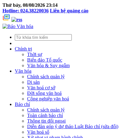
Thứ bảy, 08/08/2026 23:14
Hotline: 024.38220036
Liên hệ quảng cáo
Chính trị
Thời sự
Biển đảo Tổ quốc
Văn hóa & Suy ngẫm
Văn hóa
Chính sách quản lý
Di sản
Văn hoá cơ sở
Đời sống văn hoá
Công nghiệp văn hoá
Báo chí
Chính sách quản lý
Toàn cảnh báo chí
Thông tin đối ngoại
Diễn đàn góp ý dự thảo Luật Báo chí (sửa đổi)
Văn hoá số
Xử phạt vi phạm hành chính