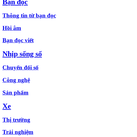
Bạn đọc
Thông tin từ bạn đọc
Hồi âm
Bạn đọc viết
Nhịp sống số
Chuyển đổi số
Công nghệ
Sản phẩm
Xe
Thị trường
Trải nghiệm