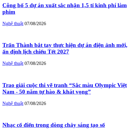
Công bố 5 dự án xuất sắc nhận 1,5 tỉ kinh phí làm
phim
Nghệ thuật
07/08/2026
Trấn Thành bắt tay thực hiện dự án điện ảnh mới,
ấn định lịch chiếu Tết 2027
Nghệ thuật
07/08/2026
Trao giải cuộc thi vẽ tranh “Sắc màu Olympic Việt
Nam - 50 năm tự hào & khát vọng”
Nghệ thuật
07/08/2026
Nhạc cổ điển trong dòng chảy sáng tạo số