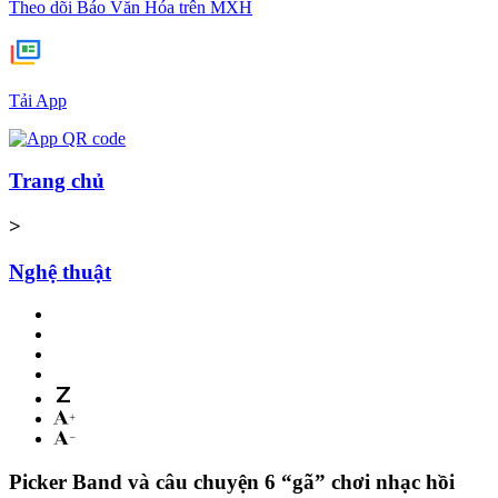
Theo dõi Báo Văn Hóa trên MXH
Tải App
Trang chủ
>
Nghệ thuật
Picker Band và câu chuyện 6 “gã” chơi nhạc hồi