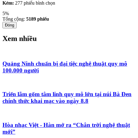
Kém:
277 phiếu bình chọn
5%
Tổng cộng:
5189
phiếu
Đóng
Xem nhiều
Quảng Ninh chuẩn bị đại tiệc nghệ thuật quy mô
100.000 người
Triển lãm gốm tâm linh quy mô lớn tại núi Bà Đen
chính thức khai mạc vào ngày 8.8
Hòa nhạc Việt - Hàn mở ra “Chân trời nghệ thuật
mới”