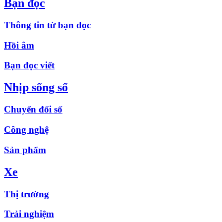
Bạn đọc
Thông tin từ bạn đọc
Hồi âm
Bạn đọc viết
Nhịp sống số
Chuyển đổi số
Công nghệ
Sản phẩm
Xe
Thị trường
Trải nghiệm