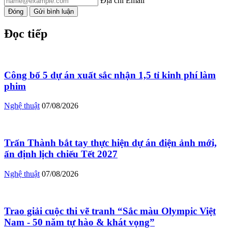
Địa chỉ Email
Đóng
Gửi bình luận
Đọc tiếp
Công bố 5 dự án xuất sắc nhận 1,5 tỉ kinh phí làm
phim
Nghệ thuật
07/08/2026
Trấn Thành bắt tay thực hiện dự án điện ảnh mới,
ấn định lịch chiếu Tết 2027
Nghệ thuật
07/08/2026
Trao giải cuộc thi vẽ tranh “Sắc màu Olympic Việt
Nam - 50 năm tự hào & khát vọng”