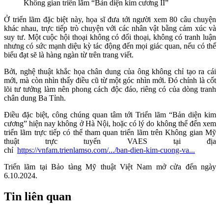
Không gian triển lãm “Bản diện kim cương II”
Ở triển lãm đặc biệt này, họa sĩ đưa tới người xem 80 câu chuyện
khác nhau, trực tiếp trò chuyện với các nhân vật bằng cảm xúc và
suy tư. Một cuộc hội thoại không có đối thoại, không có tranh luận
nhưng có sức mạnh diệu kỳ tác động đến mọi giác quan, nếu có thể
biểu đạt sẽ là hàng ngàn từ trên trang viết.
Bởi, nghệ thuật khắc họa chân dung của ông không chỉ tạo ra cái
mới, mà còn nhìn thấy điều cũ từ một góc nhìn mới. Đó chính là cốt
lõi tư tưởng làm nên phong cách độc đáo, riêng có của dòng tranh
chân dung Ba Tỉnh.
Điều đặc biệt, công chúng quan tâm tới Triển lãm “Bản diện kim
cương” hiện nay không ở Hà Nội, hoặc có lý do không thể đến xem
triển lãm trực tiếp có thể tham quan triển lãm trên Không gian Mỹ
thuật trực tuyến VAES tại địa
chỉ
https://vnfam.trienlamso.com/.../ban-dien-kim-cuong-va...
Triển lãm tại Bảo tàng Mỹ thuật Việt Nam mở cửa đến ngày
6.10.2024.
Tin liên quan