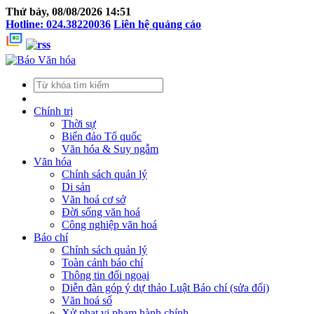
Thứ bảy, 08/08/2026 14:51
Hotline: 024.38220036
Liên hệ quảng cáo
Chính trị
Thời sự
Biển đảo Tổ quốc
Văn hóa & Suy ngẫm
Văn hóa
Chính sách quản lý
Di sản
Văn hoá cơ sở
Đời sống văn hoá
Công nghiệp văn hoá
Báo chí
Chính sách quản lý
Toàn cảnh báo chí
Thông tin đối ngoại
Diễn đàn góp ý dự thảo Luật Báo chí (sửa đổi)
Văn hoá số
Xử phạt vi phạm hành chính