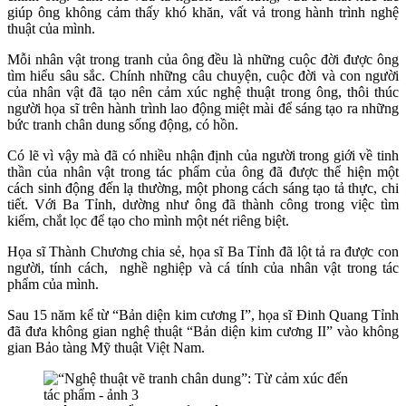
giúp ông không cảm thấy khó khăn, vất vả trong hành trình nghệ
thuật của mình.
Mỗi nhân vật trong tranh của ông đều là những cuộc đời được ông
tìm hiểu sâu sắc. Chính những câu chuyện, cuộc đời và con người
của nhân vật đã tạo nên cảm xúc nghệ thuật trong ông, thôi thúc
người họa sĩ trên hành trình lao động miệt mài để sáng tạo ra những
bức tranh chân dung sống động, có hồn.
Có lẽ vì vậy mà đã có nhiều nhận định của người trong giới về tinh
thần của nhân vật trong tác phẩm của ông đã được thể hiện một
cách sinh động đến lạ thường, một phong cách sáng tạo tả thực, chi
tiết. Với Ba Tỉnh, dường như ông đã thành công trong việc tìm
kiếm, chắt lọc để tạo cho mình một nét riêng biệt.
Họa sĩ Thành Chương chia sẻ, họa sĩ Ba Tỉnh đã lột tả ra được con
người, tính cách, nghề nghiệp và cá tính của nhân vật trong tác
phẩm của mình.
Sau 15 năm kể từ “Bản diện kim cương I”, họa sĩ Đinh Quang Tỉnh
đã đưa không gian nghệ thuật “Bản diện kim cương II” vào không
gian Bảo tàng Mỹ thuật Việt Nam.