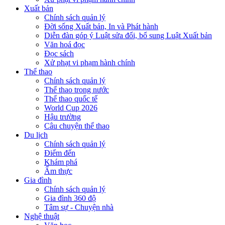
Xuất bản
Chính sách quản lý
Đời sống Xuất bản, In và Phát hành
Diễn đàn góp ý Luật sửa đổi, bổ sung Luật Xuất bản
Văn hoá đọc
Đọc sách
Xử phạt vi phạm hành chính
Thể thao
Chính sách quản lý
Thể thao trong nước
Thể thao quốc tế
World Cup 2026
Hậu trường
Câu chuyện thể thao
Du lịch
Chính sách quản lý
Điểm đến
Khám phá
Ẩm thực
Gia đình
Chính sách quản lý
Gia đình 360 độ
Tâm sự - Chuyện nhà
Nghệ thuật