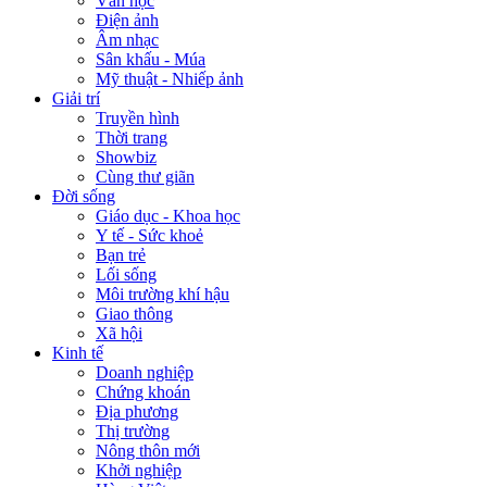
Văn học
Điện ảnh
Âm nhạc
Sân khấu - Múa
Mỹ thuật - Nhiếp ảnh
Giải trí
Truyền hình
Thời trang
Showbiz
Cùng thư giãn
Đời sống
Giáo dục - Khoa học
Y tế - Sức khoẻ
Bạn trẻ
Lối sống
Môi trường khí hậu
Giao thông
Xã hội
Kinh tế
Doanh nghiệp
Chứng khoán
Địa phương
Thị trường
Nông thôn mới
Khởi nghiệp