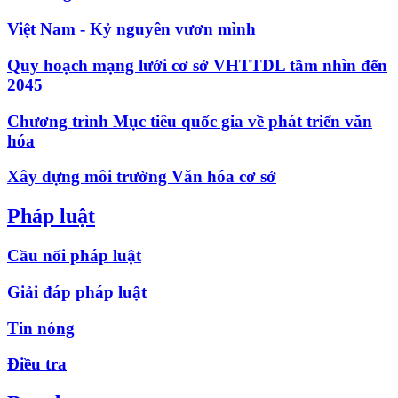
Việt Nam - Kỷ nguyên vươn mình
Quy hoạch mạng lưới cơ sở VHTTDL tầm nhìn đến
2045
Chương trình Mục tiêu quốc gia về phát triển văn
hóa
Xây dựng môi trường Văn hóa cơ sở
Pháp luật
Cầu nối pháp luật
Giải đáp pháp luật
Tin nóng
Điều tra