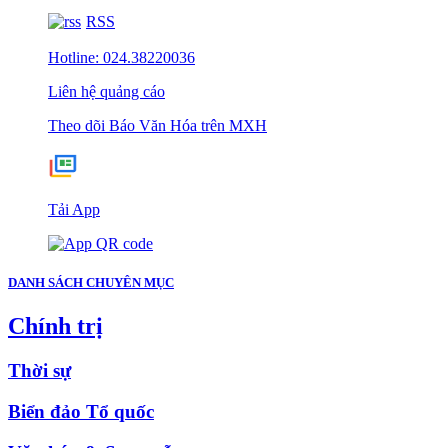
RSS
Hotline: 024.38220036
Liên hệ quảng cáo
Theo dõi Báo Văn Hóa trên MXH
Tải App
DANH SÁCH CHUYÊN MỤC
Chính trị
Thời sự
Biển đảo Tổ quốc