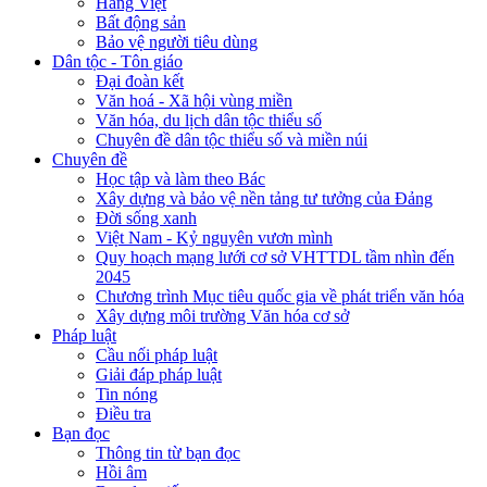
Hàng Việt
Bất động sản
Bảo vệ người tiêu dùng
Dân tộc - Tôn giáo
Đại đoàn kết
Văn hoá - Xã hội vùng miền
Văn hóa, du lịch dân tộc thiểu số
Chuyên đề dân tộc thiểu số và miền núi
Chuyên đề
Học tập và làm theo Bác
Xây dựng và bảo vệ nền tảng tư tưởng của Đảng
Đời sống xanh
Việt Nam - Kỷ nguyên vươn mình
Quy hoạch mạng lưới cơ sở VHTTDL tầm nhìn đến
2045
Chương trình Mục tiêu quốc gia về phát triển văn hóa
Xây dựng môi trường Văn hóa cơ sở
Pháp luật
Cầu nối pháp luật
Giải đáp pháp luật
Tin nóng
Điều tra
Bạn đọc
Thông tin từ bạn đọc
Hồi âm