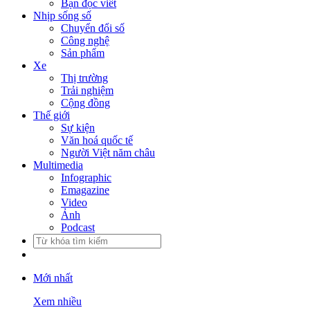
Bạn đọc viết
Nhịp sống số
Chuyển đổi số
Công nghệ
Sản phẩm
Xe
Thị trường
Trải nghiệm
Cộng đồng
Thế giới
Sự kiện
Văn hoá quốc tế
Người Việt năm châu
Multimedia
Infographic
Emagazine
Video
Ảnh
Podcast
Mới nhất
Xem nhiều