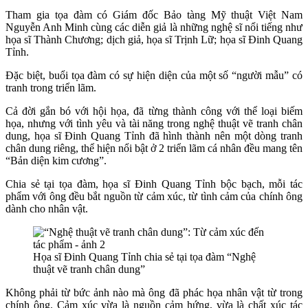
Tham gia tọa đàm có Giám đốc Bảo tàng Mỹ thuật Việt Nam
Nguyễn Anh Minh cùng các diễn giả là những nghệ sĩ nổi tiếng như
họa sĩ Thành Chương; dịch giả, họa sĩ Trịnh Lữ; họa sĩ Đinh Quang
Tỉnh.
Đặc biệt, buổi tọa đàm có sự hiện diện của một số “người mẫu” có
tranh trong triển lãm.
Cả đời gắn bó với hội họa, đã từng thành công với thể loại biếm
họa, nhưng với tình yêu và tài năng trong nghệ thuật vẽ tranh chân
dung, họa sĩ Đinh Quang Tỉnh đã hình thành nên một dòng tranh
chân dung riêng, thể hiện nổi bật ở 2 triển lãm cá nhân đều mang tên
“Bản diện kim cương”.
Chia sẻ tại tọa đàm, họa sĩ Đinh Quang Tỉnh bộc bạch, mỗi tác
phẩm với ông đều bắt nguồn từ cảm xúc, từ tình cảm của chính ông
dành cho nhân vật.
Họa sĩ Đinh Quang Tỉnh chia sẻ tại tọa đàm “Nghệ
thuật vẽ tranh chân dung”
Không phải từ bức ảnh nào mà ông đã phác họa nhân vật từ trong
chính ông. Cảm xúc vừa là nguồn cảm hứng, vừa là chất xúc tác