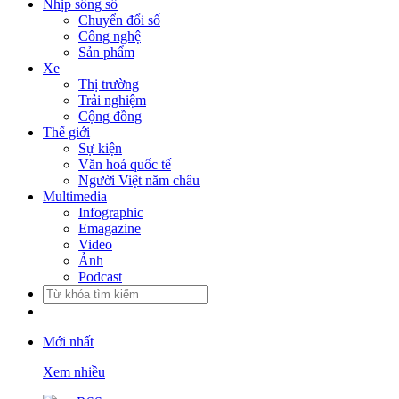
Nhịp sống số
Chuyển đổi số
Công nghệ
Sản phẩm
Xe
Thị trường
Trải nghiệm
Cộng đồng
Thế giới
Sự kiện
Văn hoá quốc tế
Người Việt năm châu
Multimedia
Infographic
Emagazine
Video
Ảnh
Podcast
Mới nhất
Xem nhiều