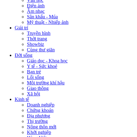
Văn học
Điện ảnh
Âm nhạc
Sân khấu - Múa
Mỹ thuật - Nhiếp ảnh
Giải trí
Truyền hình
Thời trang
Showbiz
Cùng thư giãn
Đời sống
Giáo dục - Khoa học
Y tế - Sức khoẻ
Bạn trẻ
Lối sống
Môi trường khí hậu
Giao thông
Xã hội
Kinh tế
Doanh nghiệp
Chứng khoán
Địa phương
Thị trường
Nông thôn mới
Khởi nghiệp