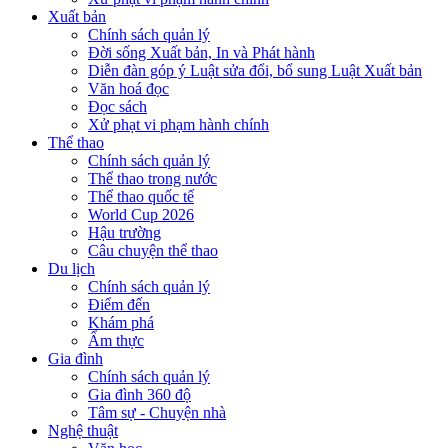
Xuất bản
Chính sách quản lý
Đời sống Xuất bản, In và Phát hành
Diễn đàn góp ý Luật sửa đổi, bổ sung Luật Xuất bản
Văn hoá đọc
Đọc sách
Xử phạt vi phạm hành chính
Thể thao
Chính sách quản lý
Thể thao trong nước
Thể thao quốc tế
World Cup 2026
Hậu trường
Câu chuyện thể thao
Du lịch
Chính sách quản lý
Điểm đến
Khám phá
Ẩm thực
Gia đình
Chính sách quản lý
Gia đình 360 độ
Tâm sự - Chuyện nhà
Nghệ thuật