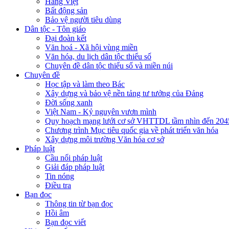
Hàng Việt
Bất động sản
Bảo vệ người tiêu dùng
Dân tộc - Tôn giáo
Đại đoàn kết
Văn hoá - Xã hội vùng miền
Văn hóa, du lịch dân tộc thiểu số
Chuyên đề dân tộc thiểu số và miền núi
Chuyên đề
Học tập và làm theo Bác
Xây dựng và bảo vệ nền tảng tư tưởng của Đảng
Đời sống xanh
Việt Nam - Kỷ nguyên vươn mình
Quy hoạch mạng lưới cơ sở VHTTDL tầm nhìn đến 204
Chương trình Mục tiêu quốc gia về phát triển văn hóa
Xây dựng môi trường Văn hóa cơ sở
Pháp luật
Cầu nối pháp luật
Giải đáp pháp luật
Tin nóng
Điều tra
Bạn đọc
Thông tin từ bạn đọc
Hồi âm
Bạn đọc viết