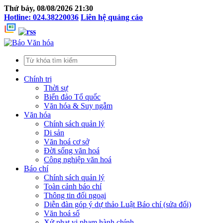
Thứ bảy, 08/08/2026 21:30
Hotline: 024.38220036
Liên hệ quảng cáo
Chính trị
Thời sự
Biển đảo Tổ quốc
Văn hóa & Suy ngẫm
Văn hóa
Chính sách quản lý
Di sản
Văn hoá cơ sở
Đời sống văn hoá
Công nghiệp văn hoá
Báo chí
Chính sách quản lý
Toàn cảnh báo chí
Thông tin đối ngoại
Diễn đàn góp ý dự thảo Luật Báo chí (sửa đổi)
Văn hoá số
Xử phạt vi phạm hành chính