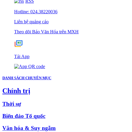
RSS
Hotline: 024.38220036
Liên hệ quảng cáo
Theo dõi Báo Văn Hóa trên MXH
Tải App
DANH SÁCH CHUYÊN MỤC
Chính trị
Thời sự
Biển đảo Tổ quốc
Văn hóa & Suy ngẫm