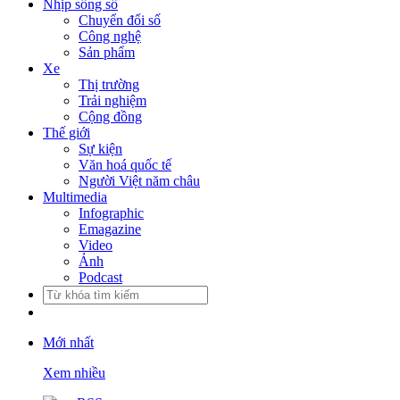
Nhịp sống số
Chuyển đổi số
Công nghệ
Sản phẩm
Xe
Thị trường
Trải nghiệm
Cộng đồng
Thế giới
Sự kiện
Văn hoá quốc tế
Người Việt năm châu
Multimedia
Infographic
Emagazine
Video
Ảnh
Podcast
Mới nhất
Xem nhiều