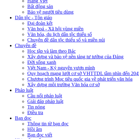
Hàng Việt
Bất động sản
Bảo vệ người tiêu dùng
Dân tộc - Tôn giáo
Đại đoàn kết
Văn hoá - Xã hội vùng miền
Văn hóa, du lịch dân tộc thiểu số
Chuyên đề dân tộc thiểu số và miền núi
Chuyên đề
Học tập và làm theo Bác
Xây dựng và bảo vệ nền tảng tư tưởng của Đảng
Đời sống xanh
Việt Nam - Kỷ nguyên vươn mình
Quy hoạch mạng lưới cơ sở VHTTDL tầm nhìn đến 204
Chương trình Mục tiêu quốc gia về phát triển văn hóa
Xây dựng môi trường Văn hóa cơ sở
Pháp luật
Cầu nối pháp luật
Giải đáp pháp luật
Tin nóng
Điều tra
Bạn đọc
Thông tin từ bạn đọc
Hồi âm
Bạn đọc viết