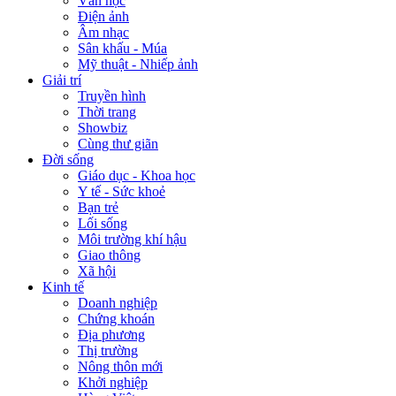
Văn học
Điện ảnh
Âm nhạc
Sân khấu - Múa
Mỹ thuật - Nhiếp ảnh
Giải trí
Truyền hình
Thời trang
Showbiz
Cùng thư giãn
Đời sống
Giáo dục - Khoa học
Y tế - Sức khoẻ
Bạn trẻ
Lối sống
Môi trường khí hậu
Giao thông
Xã hội
Kinh tế
Doanh nghiệp
Chứng khoán
Địa phương
Thị trường
Nông thôn mới
Khởi nghiệp