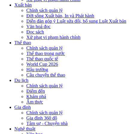
Xuất bản
Chính sách quản lý
Đời sống Xuất bản, In và Phát hành
Diễn đàn góp ý Luật sửa đổi, bổ sung Luật Xuất bản
Văn hoá đọc
Đọc sách
Xử phạt vi phạm hành chính
Thể thao
Chính sách quản lý
Thể thao trong nước
Thể thao quốc tế
World Cup 2026
Hậu trường
Câu chuyện thể thao
Du lịch
Chính sách quản lý
Điểm đến
Khám phá
Ẩm thực
Gia đình
Chính sách quản lý
Gia đình 360 độ
Tâm sự - Chuyện nhà
Nghệ thuật