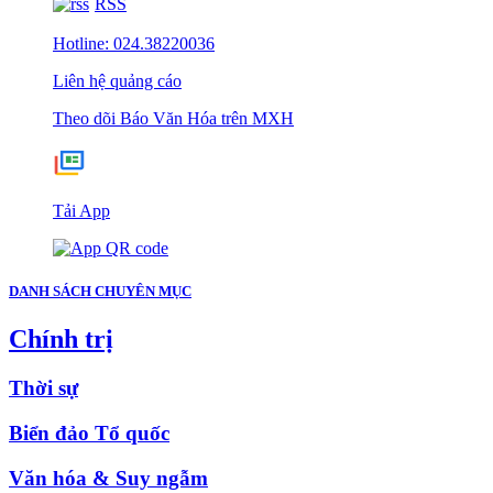
RSS
Hotline: 024.38220036
Liên hệ quảng cáo
Theo dõi Báo Văn Hóa trên MXH
Tải App
DANH SÁCH CHUYÊN MỤC
Chính trị
Thời sự
Biển đảo Tổ quốc
Văn hóa & Suy ngẫm