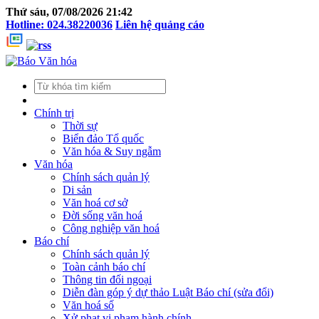
Thứ sáu, 07/08/2026 21:42
Hotline: 024.38220036
Liên hệ quảng cáo
Chính trị
Thời sự
Biển đảo Tổ quốc
Văn hóa & Suy ngẫm
Văn hóa
Chính sách quản lý
Di sản
Văn hoá cơ sở
Đời sống văn hoá
Công nghiệp văn hoá
Báo chí
Chính sách quản lý
Toàn cảnh báo chí
Thông tin đối ngoại
Diễn đàn góp ý dự thảo Luật Báo chí (sửa đổi)
Văn hoá số
Xử phạt vi phạm hành chính