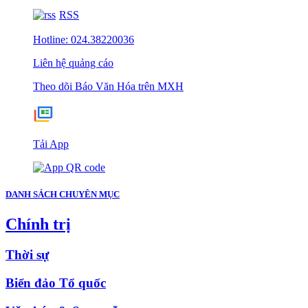
RSS
Hotline: 024.38220036
Liên hệ quảng cáo
Theo dõi Báo Văn Hóa trên MXH
Tải App
DANH SÁCH CHUYÊN MỤC
Chính trị
Thời sự
Biển đảo Tổ quốc