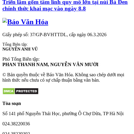
Triển lãm gốm tâm linh quy mô lớn tại núi Bà Đen
chính thức khai mạc vào ngày 8.8
Giấy phép số: 37/GP-BVHTTDL, cấp ngày 06.3.2026
Tổng Biên tập:
NGUYỄN ANH VŨ
Phó Tổng Biên tập:
PHAN THANH NAM, NGUYỄN VĂN MƯỜI
© Bản quyền thuộc về Báo Văn Hóa. Không sao chép dưới mọi
hình thức nếu chưa có sự chấp thuận bằng văn bản.
Tòa soạn
Số 141 phố Nguyễn Thái Học, phường Ô Chợ Dừa, TP Hà Nội
024.38220036
024.38229302