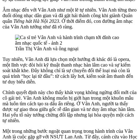
Âm nhạc đến với Vân Anh như một lẽ tự nhiên. Vân Anh từng theo
đuổi dòng nhạc dân gian và đã gặt hái thành công khi giành Quán
quân
Tiếng hát Hà Nội 2023
. Ở thời điểm đó, con đường âm nhạc
của Vân Anh tưởng như đã rõ ràng.
Trần Thị Vân Anh và ông ngoại
Tuy nhiên, Vân Anh đã lựa chọn một hướng đi khác đó là opera,
một lĩnh vực đòi hỏi kỹ thuật thanh nhạc hàn lâm cao và sự kiểm
soát khắt khe. Đây không chỉ là sự chuyển đổi thể loại mà còn là
quá trình “học lại từ đầu”: từ cách lấy hơi, kiểm soát âm thanh đến
tư duy biểu diễn.
Chính quyết định này cho thấy khát vọng không ngừng đổi mới của
cô gái trẻ. Vân Anh không muốn bị giới hạn trong một khuôn mẫu
mà luôn tìm cách tạo ra dấu ấn riêng. Ở Vân Anh, người ta thấy
được sự giao thoa giữa gốc rễ dân gian và tư duy âm nhạc hàn lâm.
Hai yếu tố này tưởng chừng đối lập nhưng lại hòa quyện một cách
tự nhiên.
Một trong những bước ngoặt quan trọng trong hành trình của Vân
Anh là cuộc gặp gỡ với NSƯT Lan Anh. Từ đây, cánh cửa vào Học