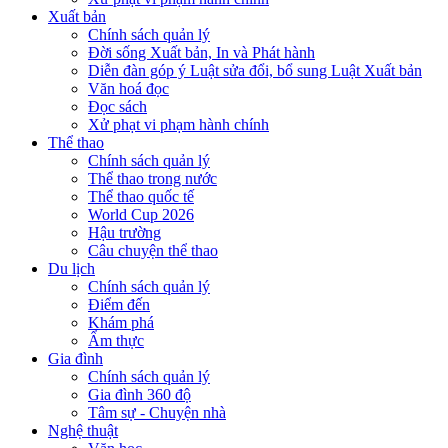
Xuất bản
Chính sách quản lý
Đời sống Xuất bản, In và Phát hành
Diễn đàn góp ý Luật sửa đổi, bổ sung Luật Xuất bản
Văn hoá đọc
Đọc sách
Xử phạt vi phạm hành chính
Thể thao
Chính sách quản lý
Thể thao trong nước
Thể thao quốc tế
World Cup 2026
Hậu trường
Câu chuyện thể thao
Du lịch
Chính sách quản lý
Điểm đến
Khám phá
Ẩm thực
Gia đình
Chính sách quản lý
Gia đình 360 độ
Tâm sự - Chuyện nhà
Nghệ thuật