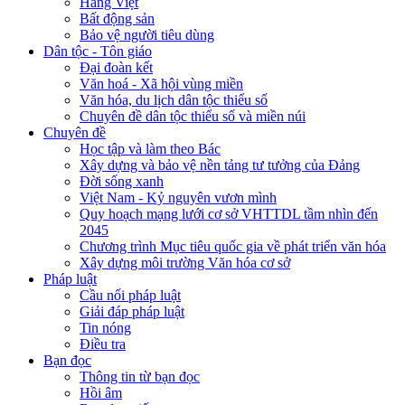
Hàng Việt
Bất động sản
Bảo vệ người tiêu dùng
Dân tộc - Tôn giáo
Đại đoàn kết
Văn hoá - Xã hội vùng miền
Văn hóa, du lịch dân tộc thiểu số
Chuyên đề dân tộc thiểu số và miền núi
Chuyên đề
Học tập và làm theo Bác
Xây dựng và bảo vệ nền tảng tư tưởng của Đảng
Đời sống xanh
Việt Nam - Kỷ nguyên vươn mình
Quy hoạch mạng lưới cơ sở VHTTDL tầm nhìn đến
2045
Chương trình Mục tiêu quốc gia về phát triển văn hóa
Xây dựng môi trường Văn hóa cơ sở
Pháp luật
Cầu nối pháp luật
Giải đáp pháp luật
Tin nóng
Điều tra
Bạn đọc
Thông tin từ bạn đọc
Hồi âm