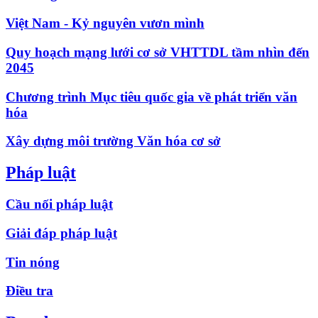
Việt Nam - Kỷ nguyên vươn mình
Quy hoạch mạng lưới cơ sở VHTTDL tầm nhìn đến
2045
Chương trình Mục tiêu quốc gia về phát triển văn
hóa
Xây dựng môi trường Văn hóa cơ sở
Pháp luật
Cầu nối pháp luật
Giải đáp pháp luật
Tin nóng
Điều tra