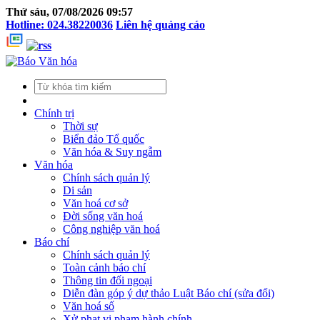
Thứ sáu, 07/08/2026 09:57
Hotline: 024.38220036
Liên hệ quảng cáo
Chính trị
Thời sự
Biển đảo Tổ quốc
Văn hóa & Suy ngẫm
Văn hóa
Chính sách quản lý
Di sản
Văn hoá cơ sở
Đời sống văn hoá
Công nghiệp văn hoá
Báo chí
Chính sách quản lý
Toàn cảnh báo chí
Thông tin đối ngoại
Diễn đàn góp ý dự thảo Luật Báo chí (sửa đổi)
Văn hoá số
Xử phạt vi phạm hành chính