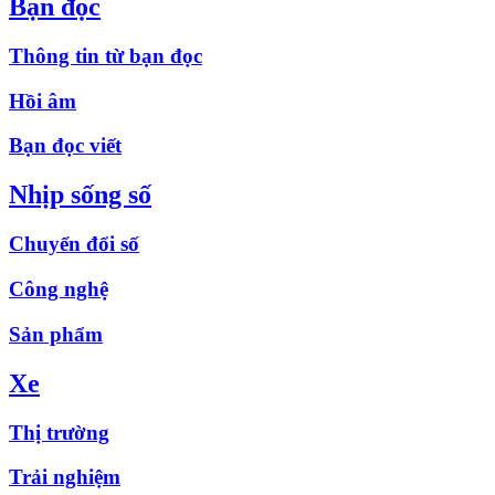
Bạn đọc
Thông tin từ bạn đọc
Hồi âm
Bạn đọc viết
Nhịp sống số
Chuyển đổi số
Công nghệ
Sản phẩm
Xe
Thị trường
Trải nghiệm