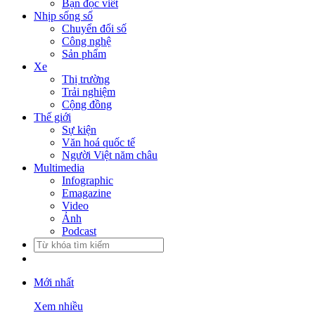
Bạn đọc viết
Nhịp sống số
Chuyển đổi số
Công nghệ
Sản phẩm
Xe
Thị trường
Trải nghiệm
Cộng đồng
Thế giới
Sự kiện
Văn hoá quốc tế
Người Việt năm châu
Multimedia
Infographic
Emagazine
Video
Ảnh
Podcast
Mới nhất
Xem nhiều