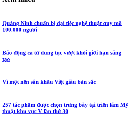
Quảng Ninh chuẩn bị đại tiệc nghệ thuật quy mô
100.000 người
Báo động ca từ dung tục vượt khỏi giới hạn sáng
tạo
Vì một nền sân khấu Việt giàu bản sắc
257 tác phẩm được chọn trưng bày tại triển lãm Mỹ
thuật khu vực V lần thứ 30