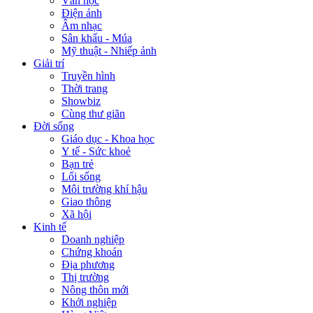
Văn học
Điện ảnh
Âm nhạc
Sân khấu - Múa
Mỹ thuật - Nhiếp ảnh
Giải trí
Truyền hình
Thời trang
Showbiz
Cùng thư giãn
Đời sống
Giáo dục - Khoa học
Y tế - Sức khoẻ
Bạn trẻ
Lối sống
Môi trường khí hậu
Giao thông
Xã hội
Kinh tế
Doanh nghiệp
Chứng khoán
Địa phương
Thị trường
Nông thôn mới
Khởi nghiệp