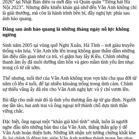
2026” tại Nhật Bản diễn ra mới đây và Quán quân “Tiếng hát Hà
Nội 2023”.
Nhưng điều khiến khán giả nhớ đến Vân Anh không chỉ
là giải thưởng, mà còn là hành trình bền bỉ, đầy nghị lực phía sau
ánh hào quang.
Đằng sau ánh hào quang là những tháng ngày nỗ lực không
ngừng
Sinh năm 2005 tại vùng quê Nghi Xuân, Hà Tĩnh – nơi giàu truyền
thống văn hóa, Vân Anh lớn lên trong không gian thấm đẫm những
làn điệu dân gian như ca trù, ví giặm hay lẩy Kiều. Chính những
thanh âm ấy đã nuôi dưỡng tâm hồn và gieo mầm tình yêu âm nhạc
trong cô từ rất sớm.
Thế nhưng, tuổi thơ của Vân Anh không trọn vẹn khi cha qua đời từ
năm cô lên 4 tuổi, để lại nhiều khoảng trống trong tình cảm. Chính
sự thiếu vắng ấy đã rèn cho Vân Anh nghị lực và ý chí vươn lên.
Bù đắp cho mất mát đó là tình yêu thương ấm áp từ gia đình. Người
mẹ tần tảo, hai anh trai và ông ngoại trở thành chỗ dựa tinh thần
vững chắc.
Đặc biệt, ông ngoại một “khán giả khó tính” nhất, luôn là người
nghe đầu tiên những bản thu của Vân Anh, thẳng thắn góp ý để
Vân Anh hoàn thiện hơn. Những lời nhận xét tưởng chừng khắt khe
ấy lại chính là động lực giúp Vân Anh trưởng thành trong âm nhạc.