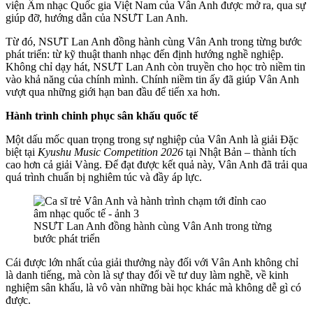
viện Âm nhạc Quốc gia Việt Nam của Vân Anh được mở ra, qua sự
giúp đỡ, hướng dẫn của
NSƯT Lan Anh.
Từ đó, NSƯT Lan Anh đồng hành cùng Vân Anh trong từng bước
phát triển: từ kỹ thuật thanh nhạc đến định hướng nghề nghiệp.
Không chỉ dạy hát, NSƯT Lan Anh còn truyền cho học trò niềm tin
vào khả năng của chính mình. Chính niềm tin ấy đã giúp Vân Anh
vượt qua những giới hạn ban đầu để tiến xa hơn.
Hành trình chinh phục sân khấu quốc tế
Một dấu mốc quan trọng trong sự nghiệp của Vân Anh là giải Đặc
biệt tại
Kyushu Music Competition 2026
tại Nhật Bản – thành tích
cao hơn cả giải Vàng. Để đạt được kết quả này, Vân Anh đã trải qua
quá trình chuẩn bị nghiêm túc và đầy áp lực.
NSƯT Lan Anh đồng hành cùng Vân Anh trong từng
bước phát triển
Cái được lớn nhất của giải thưởng này đối với Vân Anh không chỉ
là danh tiếng, mà còn là sự thay đổi về tư duy làm nghề, về kinh
nghiệm sân khấu, là vô vàn những bài học khác mà không dễ gì có
được.