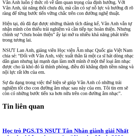
Vân Anh luôn ý thức rõ về tầm quan trọng của định hướng. Với
Vân Anh, tài năng thôi chưa đủ, mà cần có sự nỗ lực và hướng đi rõ
ràng để từng bước tiến vững chắc trên con đường nghệ thuật.
Hiện tại, dù đã đạt được những thành tích đáng kể, Vân Anh vẫn tự
nhận mình còn thiếu trải nghiệm và cần tiếp tục hoàn thiện. Nhưng
chính sự “chưa hoàn thiện” ấy lại mở ra nhiều khả năng phát triển
trong tương lai.
NSƯT Lan Anh, giảng viên Học viện Âm nhạc Quốc gia Việt Nam
chia sẻ: “Đối với Vân Anh, việc xuất thân là một ca sĩ hát dòng nhạc
dân gian nhưng lại mạnh dạn làm mới mình ở một thể loại âm nhạc
được cho là khó đó là thính phòng, điều đó khẳng định tiềm năng và
nội lực rất lớn của em.
Sự đa dạng trong việc thể hiện sẽ giúp Vân Anh có những trải
nghiệm tốt cho con đường âm nhạc sau này của em. Tôi tin em sẽ
còn có những bước tiến xa hơn nữa trên con đường âm nhạc”.
Tin liên quan
Học trò PGS.TS NSƯT Tân Nhàn giành giải Nhất