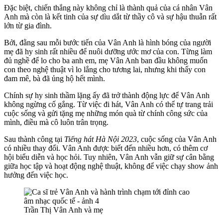
Đặc biệt, chiến thắng này không chỉ là thành quả của cá nhân Vân
Anh mà còn là kết tinh của sự dìu dắt từ thầy cô và sự hậu thuẫn rất
lớn từ gia đình.
Bởi, đằng sau mỗi bước tiến của Vân Anh là hình bóng của người
mẹ đã hy sinh rất nhiều để nuôi dưỡng ước mơ của con. Từng làm
đủ nghề để lo cho ba anh em, mẹ Vân Anh ban đầu không muốn
con theo nghệ thuật vì lo lắng cho tương lai, nhưng khi thấy con
đam mê, bà đã ủng hộ hết mình.
Chính sự hy sinh thầm lặng ấy đã trở thành động lực để Vân Anh
không ngừng cố gắng. Từ việc đi hát, Vân Anh có thể tự trang trải
cuộc sống và gửi tặng mẹ những món quà từ chính công sức của
mình, điều mà cô luôn trân trọng.
Sau thành công tại
Tiếng hát Hà Nội 2023
, cuộc sống của Vân Anh
có nhiều thay đổi. Vân Anh được biết đến nhiều hơn, có thêm cơ
hội biểu diễn và học hỏi. Tuy nhiên, Vân Anh vẫn giữ sự cân bằng
giữa học tập và hoạt động nghệ thuật, không để việc chạy show ảnh
hưởng đến việc học.
Trần Thị Vân Anh và mẹ