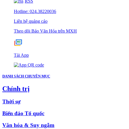
RSS
Hotline: 024.38220036
Liên hệ quảng cáo
Theo dõi Báo Văn Hóa trên MXH
Tải App
DANH SÁCH CHUYÊN MỤC
Chính trị
Thời sự
Biển đảo Tổ quốc
Văn hóa & Suy ngẫm