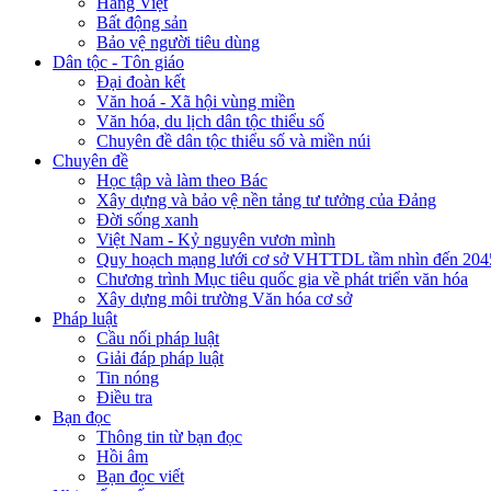
Hàng Việt
Bất động sản
Bảo vệ người tiêu dùng
Dân tộc - Tôn giáo
Đại đoàn kết
Văn hoá - Xã hội vùng miền
Văn hóa, du lịch dân tộc thiểu số
Chuyên đề dân tộc thiểu số và miền núi
Chuyên đề
Học tập và làm theo Bác
Xây dựng và bảo vệ nền tảng tư tưởng của Đảng
Đời sống xanh
Việt Nam - Kỷ nguyên vươn mình
Quy hoạch mạng lưới cơ sở VHTTDL tầm nhìn đến 204
Chương trình Mục tiêu quốc gia về phát triển văn hóa
Xây dựng môi trường Văn hóa cơ sở
Pháp luật
Cầu nối pháp luật
Giải đáp pháp luật
Tin nóng
Điều tra
Bạn đọc
Thông tin từ bạn đọc
Hồi âm
Bạn đọc viết