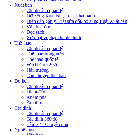
Xuất bản
Chính sách quản lý
Đời sống Xuất bản, In và Phát hành
Diễn đàn góp ý Luật sửa đổi, bổ sung Luật Xuất bản
Văn hoá đọc
Đọc sách
Xử phạt vi phạm hành chính
Thể thao
Chính sách quản lý
Thể thao trong nước
Thể thao quốc tế
World Cup 2026
Hậu trường
Câu chuyện thể thao
Du lịch
Chính sách quản lý
Điểm đến
Khám phá
Ẩm thực
Gia đình
Chính sách quản lý
Gia đình 360 độ
Tâm sự - Chuyện nhà
Nghệ thuật