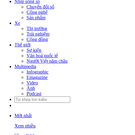
Nhịp sống số
Chuyển đổi số
Công nghệ
Sản phẩm
Xe
Thị trường
Trải nghiệm
Cộng đồng
Thế giới
Sự kiện
Văn hoá quốc tế
Người Việt năm châu
Multimedia
Infographic
Emagazine
Video
Ảnh
Podcast
Mới nhất
Xem nhiều