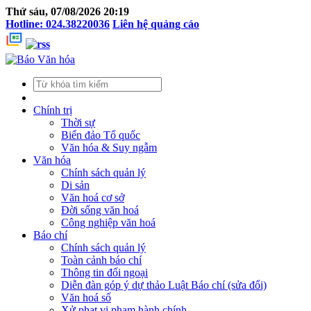
Thứ sáu, 07/08/2026 20:19
Hotline: 024.38220036
Liên hệ quảng cáo
Chính trị
Thời sự
Biển đảo Tổ quốc
Văn hóa & Suy ngẫm
Văn hóa
Chính sách quản lý
Di sản
Văn hoá cơ sở
Đời sống văn hoá
Công nghiệp văn hoá
Báo chí
Chính sách quản lý
Toàn cảnh báo chí
Thông tin đối ngoại
Diễn đàn góp ý dự thảo Luật Báo chí (sửa đổi)
Văn hoá số
Xử phạt vi phạm hành chính