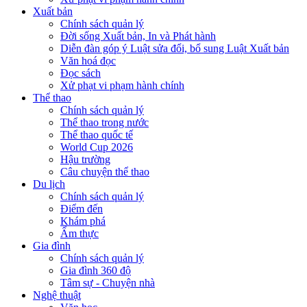
Xuất bản
Chính sách quản lý
Đời sống Xuất bản, In và Phát hành
Diễn đàn góp ý Luật sửa đổi, bổ sung Luật Xuất bản
Văn hoá đọc
Đọc sách
Xử phạt vi phạm hành chính
Thể thao
Chính sách quản lý
Thể thao trong nước
Thể thao quốc tế
World Cup 2026
Hậu trường
Câu chuyện thể thao
Du lịch
Chính sách quản lý
Điểm đến
Khám phá
Ẩm thực
Gia đình
Chính sách quản lý
Gia đình 360 độ
Tâm sự - Chuyện nhà
Nghệ thuật