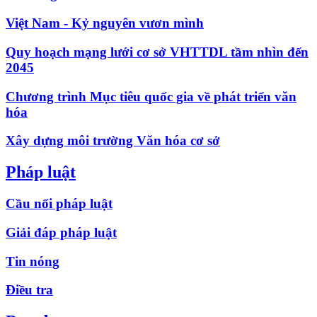
Việt Nam - Kỷ nguyên vươn mình
Quy hoạch mạng lưới cơ sở VHTTDL tầm nhìn đến
2045
Chương trình Mục tiêu quốc gia về phát triển văn
hóa
Xây dựng môi trường Văn hóa cơ sở
Pháp luật
Cầu nối pháp luật
Giải đáp pháp luật
Tin nóng
Điều tra