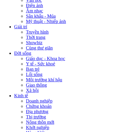
Văn học
Điện ảnh
Âm nhạc
Sân khấu - Múa
Mỹ thuật - Nhiếp ảnh
Giải trí
Truyền hình
Thời trang
Showbiz
Cùng thư giãn
Đời sống
Giáo dục - Khoa học
Y tế - Sức khoẻ
Bạn trẻ
Lối sống
Môi trường khí hậu
Giao thông
Xã hội
Kinh tế
Doanh nghiệp
Chứng khoán
Địa phương
Thị trường
Nông thôn mới
Khởi nghiệp