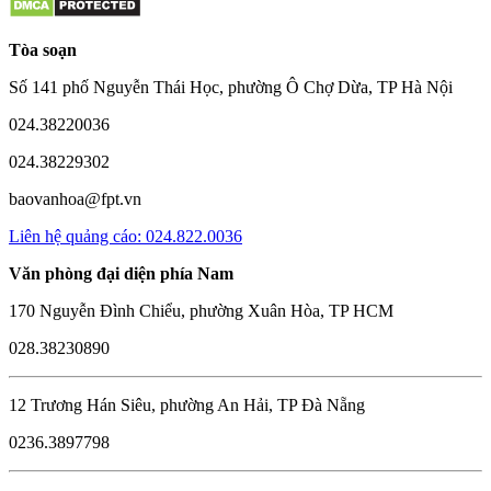
Tòa soạn
Số 141 phố Nguyễn Thái Học, phường Ô Chợ Dừa, TP Hà Nội
024.38220036
024.38229302
baovanhoa@fpt.vn
Liên hệ quảng cáo: 024.822.0036
Văn phòng đại diện phía Nam
170 Nguyễn Đình Chiểu, phường Xuân Hòa, TP HCM
028.38230890
12 Trương Hán Siêu, phường An Hải, TP Đà Nẵng
0236.3897798