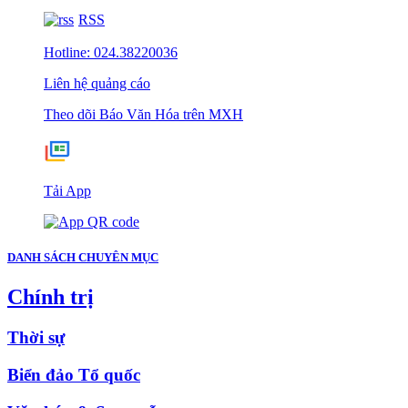
RSS
Hotline: 024.38220036
Liên hệ quảng cáo
Theo dõi Báo Văn Hóa trên MXH
Tải App
DANH SÁCH CHUYÊN MỤC
Chính trị
Thời sự
Biển đảo Tổ quốc