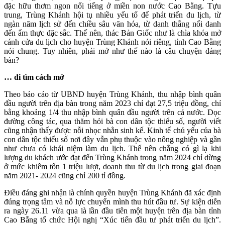
đặc hữu thơm ngon nổi tiếng ở miền non nước Cao Bằng. Tựu
trung, Trùng Khánh hội tụ nhiều yếu tố để phát triển du lịch, từ
ngàn năm lịch sử đến chiều sâu văn hóa, từ danh thắng nổi danh
đến ẩm thực đặc sắc. Thế nên, thác Bản Giốc như là chìa khóa mở
cánh cửa du lịch cho huyện Trùng Khánh nói riêng, tỉnh Cao Bằng
nói chung. Tuy nhiên, phải mở như thế nào là câu chuyện đáng
bàn?
… đi tìm cách mở
Theo báo cáo từ UBND huyện Trùng Khánh, thu nhập bình quân
đầu người trên địa bàn trong năm 2023 chỉ đạt 27,5 triệu đồng, chỉ
bằng khoảng 1/4 thu nhập bình quân đầu người trên cả nước. Dọc
đường công tác, qua thăm hỏi bà con dân tộc thiểu số, người viết
cũng nhận thấy được nỗi nhọc nhằn sinh kế. Kinh tế chủ yếu của bà
con dân tộc thiểu số nơi đây vẫn phụ thuộc vào nông nghiệp và gần
như chưa có khái niệm làm du lịch. Thế nên chẳng có gì lạ khi
lượng du khách ước đạt đến Trùng Khánh trong năm 2024 chỉ dừng
ở mức khiêm tốn 1 triệu lượt, doanh thu từ du lịch trong giai đoạn
năm 2021- 2024 cũng chỉ 200 tỉ đồng.
Điều đáng ghi nhận là chính quyền huyện Trùng Khánh đã xác định
đúng trọng tâm và nỗ lực chuyển mình thu hút đầu tư. Sự kiện diễn
ra ngày 26.11 vừa qua là lần đầu tiên một huyện trên địa bàn tỉnh
Cao Bằng tổ chức Hội nghị “Xúc tiến đầu tư phát triển du lịch”.