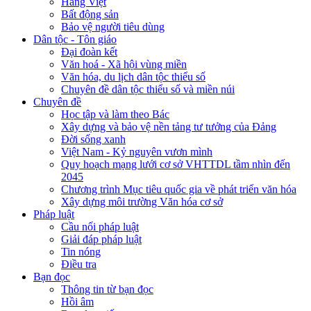
Hàng Việt
Bất động sản
Bảo vệ người tiêu dùng
Dân tộc - Tôn giáo
Đại đoàn kết
Văn hoá - Xã hội vùng miền
Văn hóa, du lịch dân tộc thiểu số
Chuyên đề dân tộc thiểu số và miền núi
Chuyên đề
Học tập và làm theo Bác
Xây dựng và bảo vệ nền tảng tư tưởng của Đảng
Đời sống xanh
Việt Nam - Kỷ nguyên vươn mình
Quy hoạch mạng lưới cơ sở VHTTDL tầm nhìn đến
2045
Chương trình Mục tiêu quốc gia về phát triển văn hóa
Xây dựng môi trường Văn hóa cơ sở
Pháp luật
Cầu nối pháp luật
Giải đáp pháp luật
Tin nóng
Điều tra
Bạn đọc
Thông tin từ bạn đọc
Hồi âm