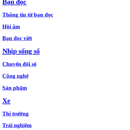
Bạn đọc
Thông tin từ bạn đọc
Hồi âm
Bạn đọc viết
Nhịp sống số
Chuyển đổi số
Công nghệ
Sản phẩm
Xe
Thị trường
Trải nghiệm