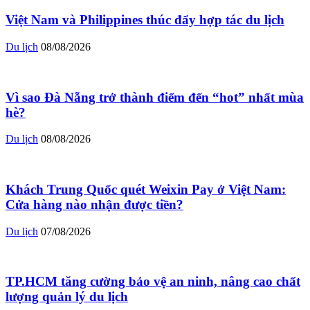
Việt Nam và Philippines thúc đẩy hợp tác du lịch
Du lịch
08/08/2026
Vì sao Đà Nẵng trở thành điểm đến “hot” nhất mùa
hè?
Du lịch
08/08/2026
Khách Trung Quốc quét Weixin Pay ở Việt Nam:
Cửa hàng nào nhận được tiền?
Du lịch
07/08/2026
TP.HCM tăng cường bảo vệ an ninh, nâng cao chất
lượng quản lý du lịch