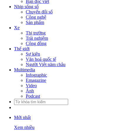
Bạn đọc viết
Nhịp sống số
Chuyển đổi số
Công nghệ
Sản phẩm
Xe
Thị trường
Trải nghiệm
Cộng đồng
Thế giới
Sự kiện
Văn hoá quốc tế
Người Việt năm châu
Multimedia
Infographic
Emagazine
Video
Ảnh
Podcast
Mới nhất
Xem nhiều