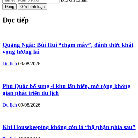
Đóng
Gửi bình luận
Đọc tiếp
Quảng Ngãi: Bùi Hui “chạm mây”, đánh thức khát
vọng tương lai
Du lịch
09/08/2026
Phú Quốc bổ sung 4 khu lấn biển, mở rộng không
gian phát triển du lịch
Du lịch
09/08/2026
Khi Housekeeping không còn là “bộ phận phía sau”