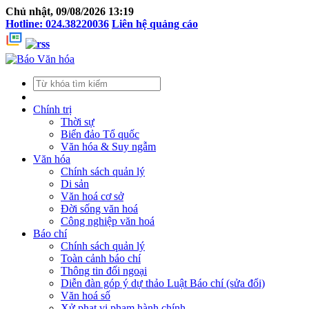
Chủ nhật, 09/08/2026 13:19
Hotline: 024.38220036
Liên hệ quảng cáo
Chính trị
Thời sự
Biển đảo Tổ quốc
Văn hóa & Suy ngẫm
Văn hóa
Chính sách quản lý
Di sản
Văn hoá cơ sở
Đời sống văn hoá
Công nghiệp văn hoá
Báo chí
Chính sách quản lý
Toàn cảnh báo chí
Thông tin đối ngoại
Diễn đàn góp ý dự thảo Luật Báo chí (sửa đổi)
Văn hoá số
Xử phạt vi phạm hành chính