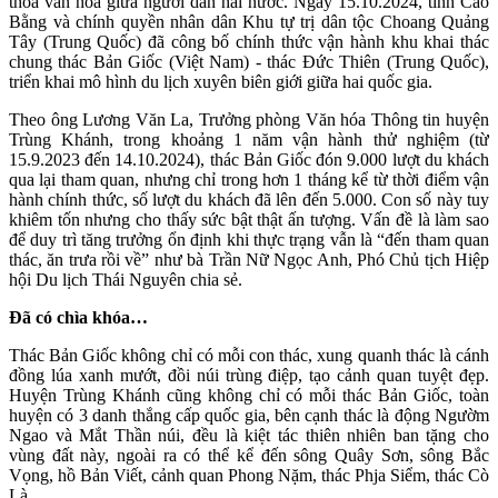
thoa văn hóa giữa người dân hai nước. Ngày 15.10.2024, tỉnh Cao
Bằng và chính quyền nhân dân Khu tự trị dân tộc Choang Quảng
Tây (Trung Quốc) đã công bố chính thức vận hành khu khai thác
chung thác Bản Giốc (Việt Nam) - thác Đức Thiên (Trung Quốc),
triển khai mô hình du lịch xuyên biên giới giữa hai quốc gia.
Theo ông Lương Văn La, Trưởng phòng Văn hóa Thông tin huyện
Trùng Khánh, trong khoảng 1 năm vận hành thử nghiệm (từ
15.9.2023 đến 14.10.2024), thác Bản Giốc đón 9.000 lượt du khách
qua lại tham quan, nhưng chỉ trong hơn 1 tháng kể từ thời điểm vận
hành chính thức, số lượt du khách đã lên đến 5.000. Con số này tuy
khiêm tốn nhưng cho thấy sức bật thật ấn tượng. Vấn đề là làm sao
để duy trì tăng trưởng ổn định khi thực trạng vẫn là “đến tham quan
thác, ăn trưa rồi về” như bà Trần Nữ Ngọc Anh, Phó Chủ tịch Hiệp
hội Du lịch Thái Nguyên chia sẻ.
Đã có chìa khóa…
Thác Bản Giốc không chỉ có mỗi con thác, xung quanh thác là cánh
đồng lúa xanh mướt, đồi núi trùng điệp, tạo cảnh quan tuyệt đẹp.
Huyện Trùng Khánh cũng không chỉ có mỗi thác Bản Giốc, toàn
huyện có 3 danh thắng cấp quốc gia, bên cạnh thác là động Ngườm
Ngao và Mắt Thần núi, đều là kiệt tác thiên nhiên ban tặng cho
vùng đất này, ngoài ra có thể kể đến sông Quây Sơn, sông Bắc
Vọng, hồ Bản Viết, cảnh quan Phong Nặm, thác Phja Siểm, thác Cò
Là…