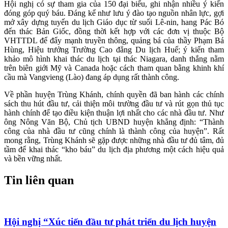
Hội nghị có sự tham gia của 150 đại biểu, ghi nhận nhiều ý kiến
đóng góp quý báu. Đáng kể như lưu ý đào tạo nguồn nhân lực, gợi
mở xây dựng tuyến du lịch Giáo dục từ suối Lê-nin, hang Pác Bó
đến thác Bản Giốc, đồng thời kết hợp với các đơn vị thuộc Bộ
VHTTDL để đẩy mạnh truyền thông, quảng bá của thầy Phạm Bá
Hùng, Hiệu trưởng Trường Cao đẳng Du lịch Huế; ý kiến tham
khảo mô hình khai thác du lịch tại thác Niagara, danh thắng nằm
trên biên giới Mỹ và Canada hoặc cách tham quan bằng khinh khí
cầu mà Vangvieng (Lào) đang áp dụng rất thành công.
Về phần huyện Trùng Khánh, chính quyền đã ban hành các chính
sách thu hút đầu tư, cải thiện môi trường đầu tư và rút gọn thủ tục
hành chính để tạo điều kiện thuận lợi nhất cho các nhà đầu tư. Như
ông Nông Văn Bộ, Chủ tịch UBND huyện khẳng định: “Thành
công của nhà đầu tư cũng chính là thành công của huyện”. Rất
mong rằng, Trùng Khánh sẽ gặp được những nhà đầu tư đủ tâm, đủ
tầm để khai thác “kho báu” du lịch địa phương một cách hiệu quả
và bền vững nhất.
Tin liên quan
Hội nghị “Xúc tiến đầu tư phát triển du lịch huyện