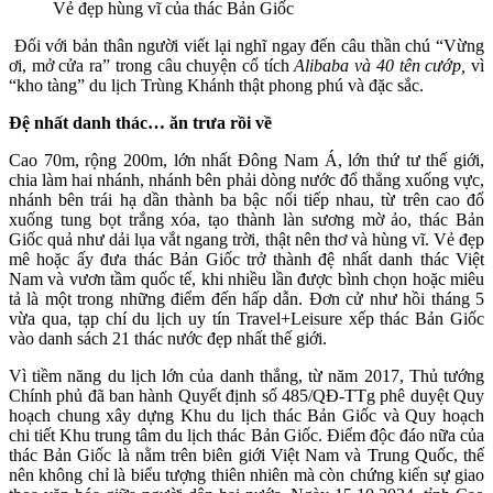
Vẻ đẹp hùng vĩ của thác Bản Giốc
Đối với bản thân người viết lại nghĩ ngay đến câu thần chú “Vừng
ơi, mở cửa ra” trong câu chuyện cổ tích
Alibaba và 40 tên cướp,
vì
“kho tàng” du lịch Trùng Khánh thật phong phú và đặc sắc.
Đệ nhất danh thác… ăn trưa rồi về
Cao 70m, rộng 200m, lớn nhất Đông Nam Á, lớn thứ tư thế giới,
chia làm hai nhánh, nhánh bên phải dòng nước đổ thẳng xuống vực,
nhánh bên trái hạ dần thành ba bậc nối tiếp nhau, từ trên cao đổ
xuống tung bọt trắng xóa, tạo thành làn sương mờ ảo, thác Bản
Giốc quả như dải lụa vắt ngang trời, thật nên thơ và hùng vĩ. Vẻ đẹp
mê hoặc ấy đưa thác Bản Giốc trở thành đệ nhất danh thác Việt
Nam và vươn tầm quốc tế, khi nhiều lần được bình chọn hoặc miêu
tả là một trong những điểm đến hấp dẫn. Đơn cử như hồi tháng 5
vừa qua, tạp chí du lịch uy tín Travel+Leisure xếp thác Bản Giốc
vào danh sách 21 thác nước đẹp nhất thế giới.
Vì tiềm năng du lịch lớn của danh thắng, từ năm 2017, Thủ tướng
Chính phủ đã ban hành Quyết định số 485/QĐ-TTg phê duyệt Quy
hoạch chung xây dựng Khu du lịch thác Bản Giốc và Quy hoạch
chi tiết Khu trung tâm du lịch thác Bản Giốc. Điểm độc đáo nữa của
thác Bản Giốc là nằm trên biên giới Việt Nam và Trung Quốc, thế
nên không chỉ là biểu tượng thiên nhiên mà còn chứng kiến sự giao