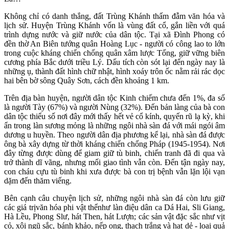
Không chỉ có danh thắng, đất Trùng Khánh thấm đẫm văn hóa và
lịch sử. Huyện Trùng Khánh vốn là vùng đất cổ, gắn liền với quá
trình dựng nước và giữ nước của dân tộc. Tại xã Đình Phong có
đền thờ An Biên tướng quân Hoàng Lục - người có công lao to lớn
trong cuộc kháng chiến chống quân xâm lược Tống, giữ vững biên
cương phía Bắc dưới triều Lý. Dấu tích còn sót lại đến ngày nay là
những ụ, thành đất hình chữ nhật, hình xoáy trôn ốc nằm rải rác dọc
hai bên bờ sông Quây Sơn, cách đền khoảng 1 km.
Trên địa bàn huyện, người dân tộc Kinh chiếm chưa đến 1%, đa số
là người Tày (67%) và người Nùng (32%). Đến bản làng của bà con
dân tộc thiểu số nơi đây mới thấy hết vẻ cổ kính, quyến rũ lạ kỳ, khi
ẩn trong làn sương mỏng là những ngôi nhà sàn đá với mái ngói âm
dương u huyền. Theo người dân địa phương kể lại, nhà sàn đá được
ông bà xây dựng từ thời kháng chiến chống Pháp (1945-1954). Nơi
đây từng được dùng để giam giữ tù binh, chiến tranh đã đi qua và
trở thành dĩ vãng, nhưng mối giao tình vẫn còn. Đến tận ngày nay,
con cháu cựu tù binh khi xưa được bà con trị bệnh vẫn lặn lội vạn
dặm đến thăm viếng.
Bên cạnh câu chuyện lịch sử, những ngôi nhà sàn đá còn lưu giữ
các giá trịvăn hóa phi vật thểnhư làn điệu dân ca Dá Hai, Sli Giang,
Hà Lều, Phong Slư, hát Then, hát Lượn; các sản vật đặc sắc như vịt
cỏ, xôi ngũ sắc, bánh khảo, nếp ong, thạch trắng và hạt dẻ - loại quả