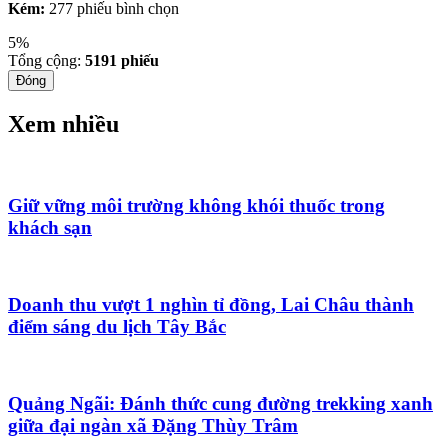
Kém:
277 phiếu bình chọn
5%
Tổng cộng:
5191
phiếu
Đóng
Xem nhiều
Giữ vững môi trường không khói thuốc trong
khách sạn
Doanh thu vượt 1 nghìn tỉ đồng, Lai Châu thành
điểm sáng du lịch Tây Bắc
Quảng Ngãi: Đánh thức cung đường trekking xanh
giữa đại ngàn xã Đặng Thùy Trâm