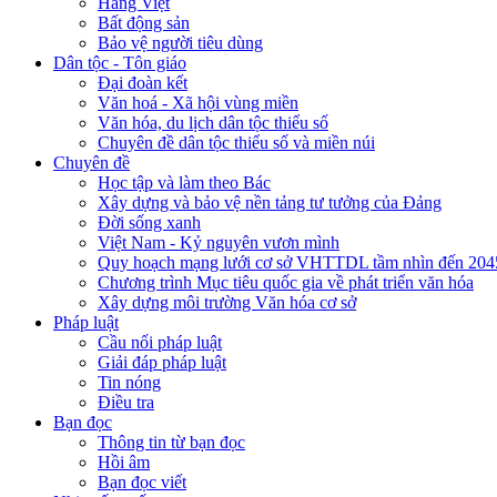
Hàng Việt
Bất động sản
Bảo vệ người tiêu dùng
Dân tộc - Tôn giáo
Đại đoàn kết
Văn hoá - Xã hội vùng miền
Văn hóa, du lịch dân tộc thiểu số
Chuyên đề dân tộc thiểu số và miền núi
Chuyên đề
Học tập và làm theo Bác
Xây dựng và bảo vệ nền tảng tư tưởng của Đảng
Đời sống xanh
Việt Nam - Kỷ nguyên vươn mình
Quy hoạch mạng lưới cơ sở VHTTDL tầm nhìn đến 204
Chương trình Mục tiêu quốc gia về phát triển văn hóa
Xây dựng môi trường Văn hóa cơ sở
Pháp luật
Cầu nối pháp luật
Giải đáp pháp luật
Tin nóng
Điều tra
Bạn đọc
Thông tin từ bạn đọc
Hồi âm
Bạn đọc viết