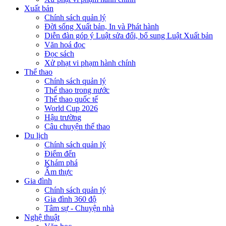
Xuất bản
Chính sách quản lý
Đời sống Xuất bản, In và Phát hành
Diễn đàn góp ý Luật sửa đổi, bổ sung Luật Xuất bản
Văn hoá đọc
Đọc sách
Xử phạt vi phạm hành chính
Thể thao
Chính sách quản lý
Thể thao trong nước
Thể thao quốc tế
World Cup 2026
Hậu trường
Câu chuyện thể thao
Du lịch
Chính sách quản lý
Điểm đến
Khám phá
Ẩm thực
Gia đình
Chính sách quản lý
Gia đình 360 độ
Tâm sự - Chuyện nhà
Nghệ thuật