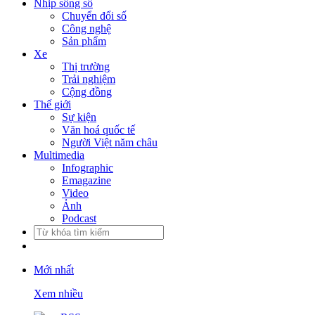
Nhịp sống số
Chuyển đổi số
Công nghệ
Sản phẩm
Xe
Thị trường
Trải nghiệm
Cộng đồng
Thế giới
Sự kiện
Văn hoá quốc tế
Người Việt năm châu
Multimedia
Infographic
Emagazine
Video
Ảnh
Podcast
Mới nhất
Xem nhiều