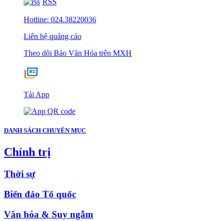
RSS
Hotline: 024.38220036
Liên hệ quảng cáo
Theo dõi Báo Văn Hóa trên MXH
Tải App
DANH SÁCH CHUYÊN MỤC
Chính trị
Thời sự
Biển đảo Tổ quốc
Văn hóa & Suy ngẫm