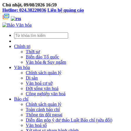
Chủ nhật, 09/08/2026 16:59
Hotline: 024.38220036
Liên hệ quảng cáo
Chính trị
Thời sự
Biển đảo Tổ quốc
Văn hóa & Suy ngẫm
Văn hóa
Chính sách quản lý
Di sản
Văn hoá cơ sở
Đời sống văn hoá
Công nghiệp văn hoá
Báo chí
Chính sách quản lý
Toàn cảnh báo chí
Thông tin đối ngoại
Diễn đàn góp ý dự thảo Luật Báo chí (sửa đổi)
Văn hoá số
Xử phạt vi phạm hành chính