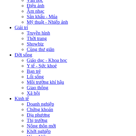
Văn học
Điện ảnh
Âm nhạc
Sân khấu - Múa
Mỹ thuật - Nhiếp ảnh
Giải trí
Truyền hình
Thời trang
Showbiz
Cùng thư giãn
Đời sống
Giáo dục - Khoa học
Y tế - Sức khoẻ
Bạn trẻ
Lối sống
Môi trường khí hậu
Giao thông
Xã hội
Kinh tế
Doanh nghiệp
Chứng khoán
Địa phương
Thị trường
Nông thôn mới
Khởi nghiệp