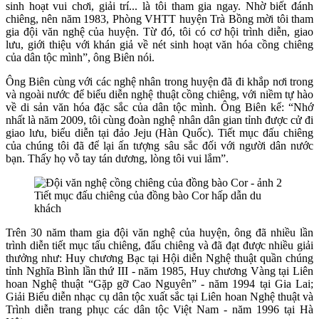
sinh hoạt vui chơi, giải trí... là tôi tham gia ngay. Nhờ biết đánh
chiêng, nên năm 1983, Phòng VHTT huyện Trà Bồng mời tôi tham
gia đội văn nghệ của huyện. Từ đó, tôi có cơ hội trình diễn, giao
lưu, giới thiệu với khán giả về nét sinh hoạt văn hóa cồng chiêng
của dân tộc mình”, ông Biên nói.
Ông Biên cùng với các nghệ nhân trong huyện đã đi khắp nơi trong
và ngoài nước để biểu diễn nghệ thuật cồng chiêng, với niềm tự hào
về di sản văn hóa đặc sắc của dân tộc mình. Ông Biên kể: “Nhớ
nhất là năm 2009, tôi cùng đoàn nghệ nhân dân gian tỉnh được cử đi
giao lưu, biểu diễn tại đảo Jeju (Hàn Quốc). Tiết mục đấu chiêng
của chúng tôi đã để lại ấn tượng sâu sắc đối với người dân nước
bạn. Thấy họ vỗ tay tán dương, lòng tôi vui lắm”.
Tiết mục đấu chiêng của đồng bào Cor hấp dẫn du
khách
Trên 30 năm tham gia đội văn nghệ của huyện, ông đã nhiều lần
trình diễn tiết mục tấu chiêng, đấu chiêng và đã đạt được nhiều giải
thưởng như: Huy chương Bạc tại Hội diễn Nghệ thuật quần chúng
tỉnh Nghĩa Bình lần thứ III - năm 1985, Huy chương Vàng tại Liên
hoan Nghệ thuật “Gặp gỡ Cao Nguyên” - năm 1994 tại Gia Lai;
Giải Biểu diễn nhạc cụ dân tộc xuất sắc tại Liên hoan Nghệ thuật và
Trình diễn trang phục các dân tộc Việt Nam - năm 1996 tại Hà