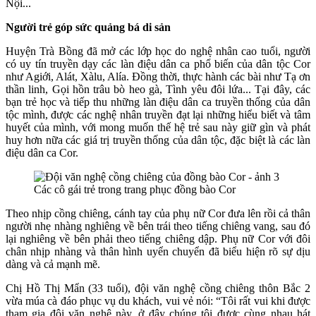
Nội...
Người trẻ góp sức quảng bá di sản
Huyện Trà Bồng đã mở các lớp học do nghệ nhân cao tuổi, người
có uy tín truyền dạy các làn điệu dân ca phổ biến của dân tộc Cor
như Agiới, Alát, Xàlu, Alía. Đồng thời, thực hành các bài như Tạ ơn
thần linh, Gọi hồn trâu bò heo gà, Tình yêu đôi lứa... Tại đây, các
bạn trẻ học và tiếp thu những làn điệu dân ca truyền thống của dân
tộc mình, được các nghệ nhân truyền đạt lại những hiểu biết và tâm
huyết của mình, với mong muốn thế hệ trẻ sau này giữ gìn và phát
huy hơn nữa các giá trị truyền thống của dân tộc, đặc biệt là các làn
điệu dân ca Cor.
Các cô gái trẻ trong trang phục đồng bào Cor
Theo nhịp cồng chiêng, cánh tay của phụ nữ Cor đưa lên rồi cả thân
người nhẹ nhàng nghiêng về bên trái theo tiếng chiêng vang, sau đó
lại nghiêng về bên phải theo tiếng chiêng dập. Phụ nữ Cor với đôi
chân nhịp nhàng và thân hình uyển chuyển đã biểu hiện rõ sự dịu
dàng và cả mạnh mẽ.
Chị Hồ Thị Mẩn (33 tuổi), đội văn nghệ cồng chiêng thôn Bắc 2
vừa múa cà đáo phục vụ du khách, vui vẻ nói: “Tôi rất vui khi được
tham gia đội văn nghệ này, ở đây chúng tôi được cùng nhau hát