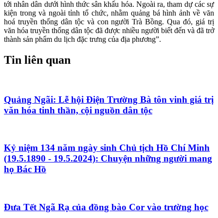
tới nhân dân dưới hình thức sân khấu hóa. Ngoài ra, tham dự các sự
kiện trong và ngoài tỉnh tổ chức, nhằm quảng bá hình ảnh về văn
hoá truyền thống dân tộc và con người Trà Bồng. Qua đó, giá trị
văn hóa truyền thống dân tộc đã được nhiều người biết đến và đã trở
thành sản phẩm du lịch đặc trưng của địa phương”.
Tin liên quan
Quảng Ngãi: Lễ hội Điện Trường Bà tôn vinh giá trị
văn hóa tinh thần, cội nguồn dân tộc
Kỷ niệm 134 năm ngày sinh Chủ tịch Hồ Chí Minh
(19.5.1890 - 19.5.2024): Chuyện những người mang
họ Bác Hồ
Đưa Tết Ngã Rạ của đồng bào Cor vào trường học