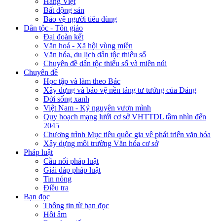
Hàng Việt
Bất động sản
Bảo vệ người tiêu dùng
Dân tộc - Tôn giáo
Đại đoàn kết
Văn hoá - Xã hội vùng miền
Văn hóa, du lịch dân tộc thiểu số
Chuyên đề dân tộc thiểu số và miền núi
Chuyên đề
Học tập và làm theo Bác
Xây dựng và bảo vệ nền tảng tư tưởng của Đảng
Đời sống xanh
Việt Nam - Kỷ nguyên vươn mình
Quy hoạch mạng lưới cơ sở VHTTDL tầm nhìn đến
2045
Chương trình Mục tiêu quốc gia về phát triển văn hóa
Xây dựng môi trường Văn hóa cơ sở
Pháp luật
Cầu nối pháp luật
Giải đáp pháp luật
Tin nóng
Điều tra
Bạn đọc
Thông tin từ bạn đọc
Hồi âm