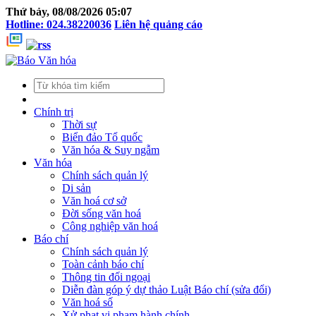
Thứ bảy, 08/08/2026 05:07
Hotline: 024.38220036
Liên hệ quảng cáo
Chính trị
Thời sự
Biển đảo Tổ quốc
Văn hóa & Suy ngẫm
Văn hóa
Chính sách quản lý
Di sản
Văn hoá cơ sở
Đời sống văn hoá
Công nghiệp văn hoá
Báo chí
Chính sách quản lý
Toàn cảnh báo chí
Thông tin đối ngoại
Diễn đàn góp ý dự thảo Luật Báo chí (sửa đổi)
Văn hoá số
Xử phạt vi phạm hành chính