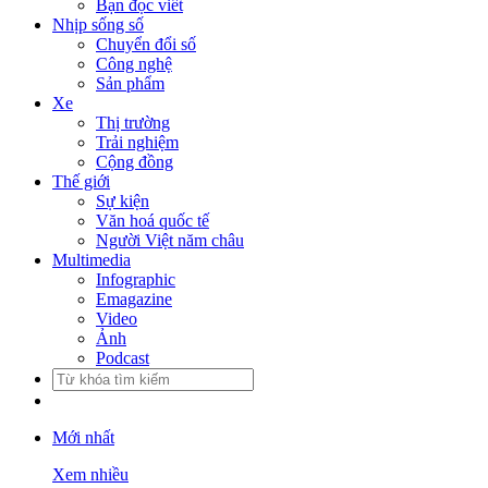
Bạn đọc viết
Nhịp sống số
Chuyển đổi số
Công nghệ
Sản phẩm
Xe
Thị trường
Trải nghiệm
Cộng đồng
Thế giới
Sự kiện
Văn hoá quốc tế
Người Việt năm châu
Multimedia
Infographic
Emagazine
Video
Ảnh
Podcast
Mới nhất
Xem nhiều