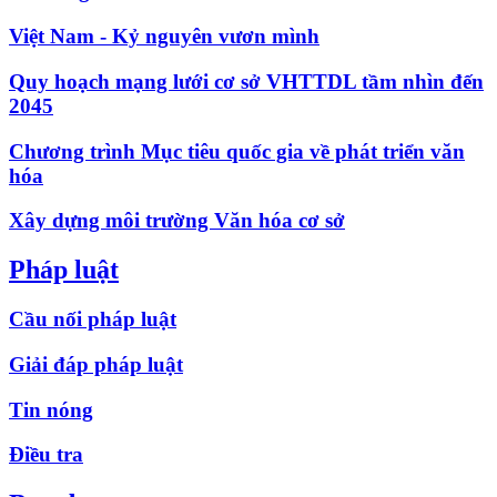
Việt Nam - Kỷ nguyên vươn mình
Quy hoạch mạng lưới cơ sở VHTTDL tầm nhìn đến
2045
Chương trình Mục tiêu quốc gia về phát triển văn
hóa
Xây dựng môi trường Văn hóa cơ sở
Pháp luật
Cầu nối pháp luật
Giải đáp pháp luật
Tin nóng
Điều tra