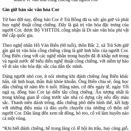
Gìn giữ bản sắc văn hóa Cor
Từ bao đời nay, đồng bào Cor ở Trà Bồng đã ra sức gìn giữ và phát
huy nghệ thuật cồng chiêng. Đây là giá trị văn hóa đặc trưng của
người Cor, được Bộ VHTTDL công nhận là Di sản văn hóa phi vật
thể cấp quốc gia.
Theo nghệ nhân Hồ Văn Biên (60 tuổi), thôn Bắc 2, xã Trà Sơn giữ
gìn giá trị văn hóa cồng chiêng cũng là giữ linh hồn của người Cor.
Ông Biên cùng với các nghệ nhân trong huyện đã đi khắp nơi trong
và ngoài nước để biểu diễn nghệ thuật cồng chiêng, với niềm tự hào
về di sản văn hóa đặc sắc của dân tộc mình.
Dáng người nhỏ con, ít nói nhưng khi đánh chiêng ông Biên khác
hẳn, rất linh hoạt, thần thái khỏe khoắn. Ông Biên chia sẻ, ông học
đấu chiêng từ năm lên 6 tuổi. Hằng năm, cứ đến ngày lễ, ngày Tết
ngã rạ, đồng bào Cor lại diễn tấu cồng chiêng. Ấn tượng nhất là
trong không gian lễ cúng trước sân nhà có dựng cây nêu đầy màu
sắc. Thanh niên đánh trống, đấu chiêng phô diễn hình thể, kết hợp
với những điệu múa cà đáo uyển chuyển của những cô thôn nữ
người Cor. Dân làng đến xem rất đông, hò reo, cổ vũ làm huyên náo
cả một vùng.
“Khi biết đánh chiêng, hễ trong làng có lễ hội ăn trâu, hay cúng giỗ,