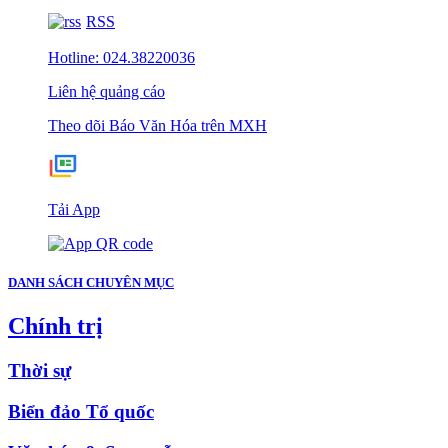
RSS
Hotline: 024.38220036
Liên hệ quảng cáo
Theo dõi Báo Văn Hóa trên MXH
Tải App
DANH SÁCH CHUYÊN MỤC
Chính trị
Thời sự
Biển đảo Tổ quốc