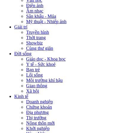
Văn học
Điện ảnh
Âm nhạc
Sân khấu - Múa
Mỹ thuật - Nhiếp ảnh
Giải trí
Truyền hình
Thời trang
Showbiz
Cùng thư giãn
Đời sống
Giáo dục - Khoa học
Y tế - Sức khoẻ
Bạn trẻ
Lối sống
Môi trường khí hậu
Giao thông
Xã hội
Kinh tế
Doanh nghiệp
Chứng khoán
Địa phương
Thị trường
Nông thôn mới
Khởi nghiệp