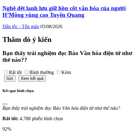
Nghề dệt lanh lưu giữ hồn cốt văn hóa của người
H’Mông vùng cao Tuyên Quang
Dân tộc - Tôn giáo
05/08/2026
Thăm dò ý kiến
Bạn thấy trải nghiệm đọc Báo Văn hóa điện tử như
thế nào??
Rất tốt
Bình thường
Kém
Gửi
Xem kết quả
Kết quả bình chọn
Bạn thấy trải nghiệm đọc Báo Văn hóa điện tử như thế nào?
Rất tốt:
4,788 phiếu bình chọn
92%