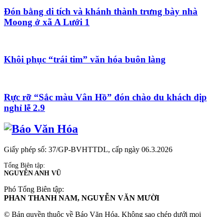
Đón bằng di tích và khánh thành trưng bày nhà
Moong ở xã A Lưới 1
Khôi phục “trái tim” văn hóa buôn làng
Rực rỡ “Sắc màu Vân Hồ” đón chào du khách dịp
nghỉ lễ 2.9
Giấy phép số: 37/GP-BVHTTDL, cấp ngày 06.3.2026
Tổng Biên tập:
NGUYỄN ANH VŨ
Phó Tổng Biên tập:
PHAN THANH NAM, NGUYỄN VĂN MƯỜI
© Bản quyền thuộc về Báo Văn Hóa. Không sao chép dưới mọi