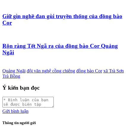
Giữ gìn nghề đan gùi truyền thống của đồng bào
Cor
Rộn ràng Tết Ngã rạ của đồng bào Cor Quảng
Ngãi
Quảng Ngãi
đội văn nghệ cồng chiêng
đồng bào Cor
xã Trà Sơn
Trà Bồng
Ý kiến bạn đọc
Gửi bình luận
Thông tin người gửi