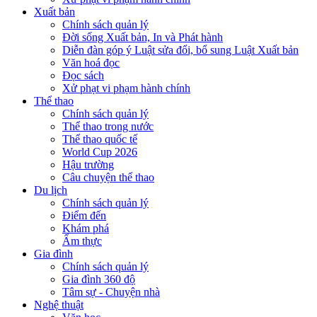
Xuất bản
Chính sách quản lý
Đời sống Xuất bản, In và Phát hành
Diễn đàn góp ý Luật sửa đổi, bổ sung Luật Xuất bản
Văn hoá đọc
Đọc sách
Xử phạt vi phạm hành chính
Thể thao
Chính sách quản lý
Thể thao trong nước
Thể thao quốc tế
World Cup 2026
Hậu trường
Câu chuyện thể thao
Du lịch
Chính sách quản lý
Điểm đến
Khám phá
Ẩm thực
Gia đình
Chính sách quản lý
Gia đình 360 độ
Tâm sự - Chuyện nhà
Nghệ thuật