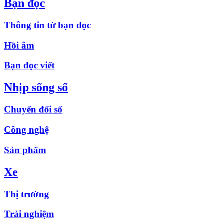
Bạn đọc
Thông tin từ bạn đọc
Hồi âm
Bạn đọc viết
Nhịp sống số
Chuyển đổi số
Công nghệ
Sản phẩm
Xe
Thị trường
Trải nghiệm