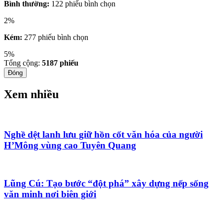
Bình thường:
122 phiếu bình chọn
2%
Kém:
277 phiếu bình chọn
5%
Tổng cộng:
5187
phiếu
Đóng
Xem nhiều
Nghề dệt lanh lưu giữ hồn cốt văn hóa của người
H’Mông vùng cao Tuyên Quang
Lũng Cú: Tạo bước “đột phá” xây dựng nếp sống
văn minh nơi biên giới