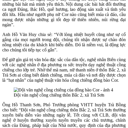
những bài hát mà mình yêu thích. Nội dung các bài hát đối thường
ca ngợi Đảng, Bác Hồ, quê hương, lao động sản xuất và tình yêu
đôi lứa. Hầu như người phụ nữ Cor nào cũng biết múa cà đáo, cầu
mong được nhận những gì tốt đẹp từ thiên nhiên, núi rừng đại
ngàn”.
Anh Hồ Văn Huy chia sẻ: “Với lòng nhiệt huyết cũng như sự cố
gắng của mọi người trong đội, chúng tôi nhận được sự chào đón
nồng nhiệt của du khách khi biểu diễn. Đó là niềm vui, là động lực
cho chúng tôi tiếp tục cố gắn”.
Để giữ gìn giá trị văn hóa đặc sắc của dân tộc, nghệ nhân Biên cùng
với các nghệ nhân ở địa phương ra sức truyền dạy nghệ thuật cồng
chiêng cho lớp trẻ. Nhờ thế mà nam, nữ thanh niên ở thôn Bắc 2, xã
Trà Sơn ai cũng biết đánh chiêng, múa cà đáo và nơi đây được chọn
là “hạt nhân” của nghệ thuật văn hóa cồng chiêng đồng bào Cor.
Đội văn nghệ cồng chiêng thôn Bắc 2, xã Trà Sơn
Ông Hồ Thanh Sơn, Phó Trưởng phòng VHTT huyện Trà Bồng
cho biết: “Đội văn nghệ cồng chiêng thôn Bắc 2, xã Trà Sơn thường
xuyên biểu diễn vào những ngày lễ, Tết cùng với CLB, đội văn
nghệ ở huyện thường xuyên tuyên truyền các chủ trương, chính
sách của Đảng, pháp luật của Nhà nước, quy định của địa phương