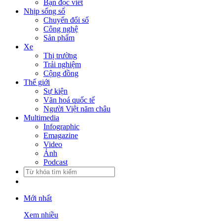
Bạn đọc viết
Nhịp sống số
Chuyển đổi số
Công nghệ
Sản phẩm
Xe
Thị trường
Trải nghiệm
Cộng đồng
Thế giới
Sự kiện
Văn hoá quốc tế
Người Việt năm châu
Multimedia
Infographic
Emagazine
Video
Ảnh
Podcast
Mới nhất
Xem nhiều