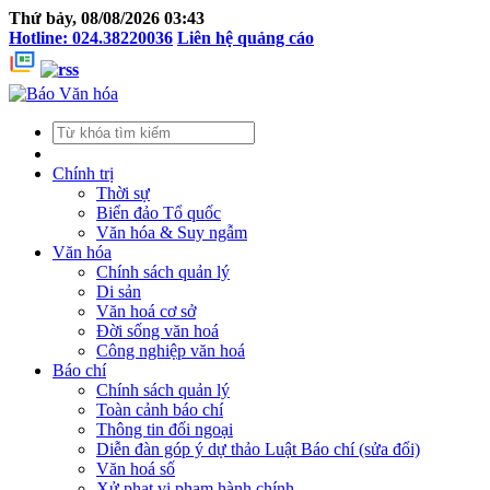
Thứ bảy, 08/08/2026 03:43
Hotline: 024.38220036
Liên hệ quảng cáo
Chính trị
Thời sự
Biển đảo Tổ quốc
Văn hóa & Suy ngẫm
Văn hóa
Chính sách quản lý
Di sản
Văn hoá cơ sở
Đời sống văn hoá
Công nghiệp văn hoá
Báo chí
Chính sách quản lý
Toàn cảnh báo chí
Thông tin đối ngoại
Diễn đàn góp ý dự thảo Luật Báo chí (sửa đổi)
Văn hoá số
Xử phạt vi phạm hành chính