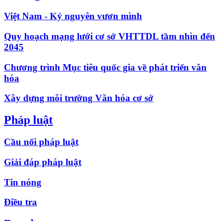
Việt Nam - Kỷ nguyên vươn mình
Quy hoạch mạng lưới cơ sở VHTTDL tầm nhìn đến
2045
Chương trình Mục tiêu quốc gia về phát triển văn
hóa
Xây dựng môi trường Văn hóa cơ sở
Pháp luật
Cầu nối pháp luật
Giải đáp pháp luật
Tin nóng
Điều tra