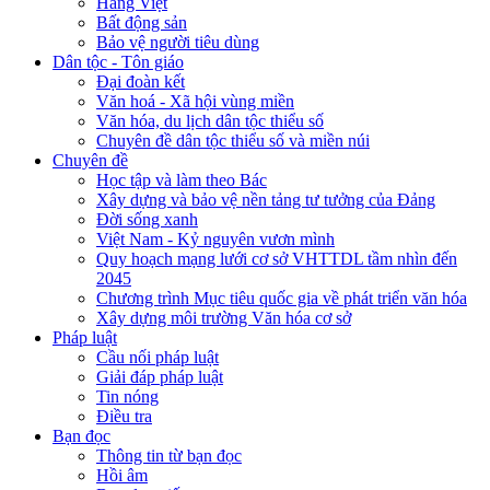
Hàng Việt
Bất động sản
Bảo vệ người tiêu dùng
Dân tộc - Tôn giáo
Đại đoàn kết
Văn hoá - Xã hội vùng miền
Văn hóa, du lịch dân tộc thiểu số
Chuyên đề dân tộc thiểu số và miền núi
Chuyên đề
Học tập và làm theo Bác
Xây dựng và bảo vệ nền tảng tư tưởng của Đảng
Đời sống xanh
Việt Nam - Kỷ nguyên vươn mình
Quy hoạch mạng lưới cơ sở VHTTDL tầm nhìn đến
2045
Chương trình Mục tiêu quốc gia về phát triển văn hóa
Xây dựng môi trường Văn hóa cơ sở
Pháp luật
Cầu nối pháp luật
Giải đáp pháp luật
Tin nóng
Điều tra
Bạn đọc
Thông tin từ bạn đọc
Hồi âm