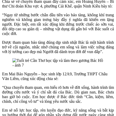
Chia sẻ về chuyến tham quan đầy cảm xúc, em Hoàng Huyên – Bí
thư Chi đoàn Khu vực 4, phường Cái Khế, quận Ninh Kiều bày tỏ:
“Ngay từ những bước chân đầu tiên vào bảo tàng, không khí trang
nghiêm và không gian trưng bày đầy ý nghĩa đã khiến em lặng
người. Đặc biệt, em rất xúc động khi đứng trước chiếc áo sờn vai,
đôi dép cao su giản dị – những vật dụng đã gắn bó với Bác suốt cả
cuộc đời.
Được tham quan bảo tàng đúng dịp sinh nhật Bác là một hành trình
trở về cội nguồn, nhắc nhở chúng em sống và làm việc xứng đáng
với lý tưởng cao đẹp mà Người đã dành trọn đời để vun đắp”.
Em Mai Bảo Nguyên – học sinh lớp 12A9, Trường THPT Châu
Văn Liêm, cũng xúc động chia sẻ:
“Qua chuyến tham quan, em hiểu rõ hơn về đời sống, hành trình tìm
đường cứu nước và ý chí sắt đá của Bác. Dù gian nan, Bác chưa
bao giờ bỏ cuộc. Em học được ở Bác đức tính “Cần, kiệm, liêm,
chính, chí công vô tư” và lòng yêu nước sâu sắc.
Em sẽ nỗ lực học tập, rèn luyện đạo đức, kỹ năng sống và bắt kịp
xu hướng thời đại để góp phần xây dựng đất nước ngày càng phát