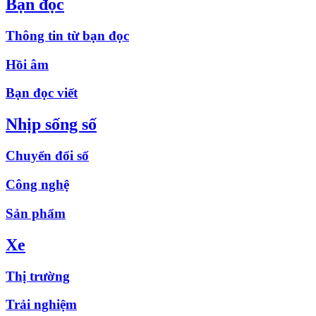
Bạn đọc
Thông tin từ bạn đọc
Hồi âm
Bạn đọc viết
Nhịp sống số
Chuyển đổi số
Công nghệ
Sản phẩm
Xe
Thị trường
Trải nghiệm