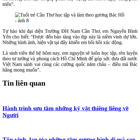
triển”.
Tự hào khi đại diện Trường ĐH Nam Cần Thơ, em Nguyễn Bình
Yên cho biết:
“Được đến bảo tàng vào dịp này là niềm vinh dự lớn.
Những hình ảnh, hiện vật tại đây khiến em bồi hồi xúc động.
Là sinh viên thế hệ hôm nay, em nguyện sẽ luôn học tập, rèn luyện
theo tư tưởng và phong cách Hồ Chí Minh để góp sức đưa đất nước
Việt Nam sánh vai cùng các cường quốc năm châu – điều mà Bác
hằng mong muốn”.
Tin liên quan
Hành trình sưu tầm những kỷ vật thiêng liêng về
Người
Tôn vinh, lan tỏa những tấm gương bình dị mà cao