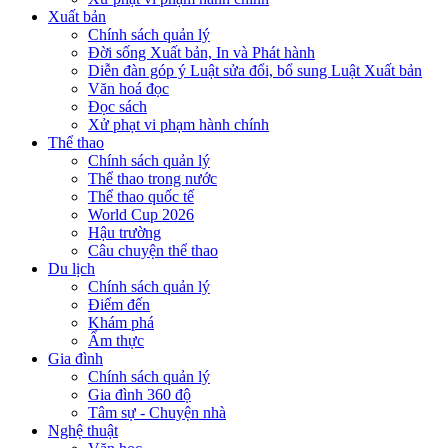
Xuất bản
Chính sách quản lý
Đời sống Xuất bản, In và Phát hành
Diễn đàn góp ý Luật sửa đổi, bổ sung Luật Xuất bản
Văn hoá đọc
Đọc sách
Xử phạt vi phạm hành chính
Thể thao
Chính sách quản lý
Thể thao trong nước
Thể thao quốc tế
World Cup 2026
Hậu trường
Câu chuyện thể thao
Du lịch
Chính sách quản lý
Điểm đến
Khám phá
Ẩm thực
Gia đình
Chính sách quản lý
Gia đình 360 độ
Tâm sự - Chuyện nhà
Nghệ thuật