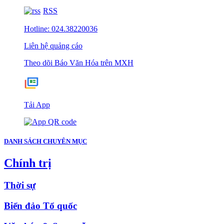
RSS
Hotline: 024.38220036
Liên hệ quảng cáo
Theo dõi Báo Văn Hóa trên MXH
Tải App
DANH SÁCH CHUYÊN MỤC
Chính trị
Thời sự
Biển đảo Tổ quốc