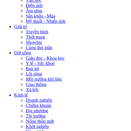
Văn học
Điện ảnh
Âm nhạc
Sân khấu - Múa
Mỹ thuật - Nhiếp ảnh
Giải trí
Truyền hình
Thời trang
Showbiz
Cùng thư giãn
Đời sống
Giáo dục - Khoa học
Y tế - Sức khoẻ
Bạn trẻ
Lối sống
Môi trường khí hậu
Giao thông
Xã hội
Kinh tế
Doanh nghiệp
Chứng khoán
Địa phương
Thị trường
Nông thôn mới
Khởi nghiệp