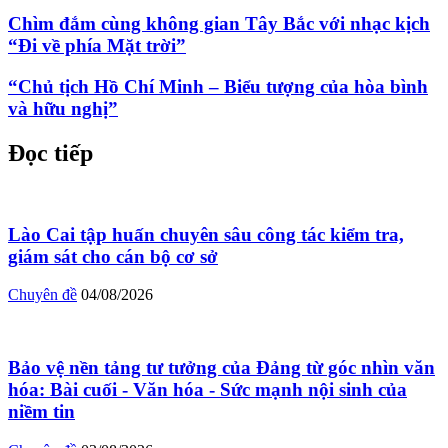
Chìm đắm cùng không gian Tây Bắc với nhạc kịch
“Đi về phía Mặt trời”
“Chủ tịch Hồ Chí Minh – Biểu tượng của hòa bình
và hữu nghị”
Đọc tiếp
Lào Cai tập huấn chuyên sâu công tác kiểm tra,
giám sát cho cán bộ cơ sở
Chuyên đề
04/08/2026
Bảo vệ nền tảng tư tưởng của Đảng từ góc nhìn văn
hóa: Bài cuối - Văn hóa - Sức mạnh nội sinh của
niềm tin