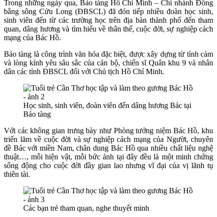
Trong những ngày qua, Bảo tàng Hồ Chí Minh – Chi nhánh Đồng
bằng sông Cửu Long (ĐBSCL) đã đón tiếp nhiều đoàn học sinh,
sinh viên đến từ các trường học trên địa bàn thành phố đến tham
quan, dâng hương và tìm hiểu về thân thế, cuộc đời, sự nghiệp cách
mạng của Bác Hồ.
Bảo tàng là công trình văn hóa đặc biệt, được xây dựng từ tình cảm
và lòng kính yêu sâu sắc của cán bộ, chiến sĩ Quân khu 9 và nhân
dân các tỉnh ĐBSCL đối với Chủ tịch Hồ Chí Minh.
Học sinh, sinh viên, đoàn viên đến dâng hương Bác tại
Bảo tàng
Với các không gian trưng bày như Phòng tưởng niệm Bác Hồ, khu
triển lãm về cuộc đời và sự nghiệp cách mạng của Người, chuyên
đề Bác với miền Nam, chân dung Bác Hồ qua nhiều chất liệu nghệ
thuật…, mỗi hiện vật, mỗi bức ảnh tại đây đều là một minh chứng
sống động cho cuộc đời đầy gian lao nhưng vĩ đại của vị lãnh tụ
thiên tài.
Các bạn trẻ tham quan, nghe thuyết minh