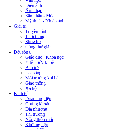
Văn học
Điện ảnh
Âm nhạc
Sân khấu - Múa
Mỹ thuật - Nhiếp ảnh
Giải trí
Truyền hình
Thời trang
Showbiz
Cùng thư giãn
Đời sống
Giáo dục - Khoa học
Y tế - Sức khoẻ
Bạn trẻ
Lối sống
Môi trường khí hậu
Giao thông
Xã hội
Kinh tế
Doanh nghiệp
Chứng khoán
Địa phương
Thị trường
Nông thôn mới
Khởi nghiệp