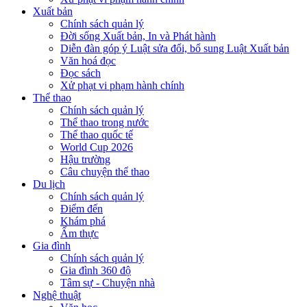
Xuất bản
Chính sách quản lý
Đời sống Xuất bản, In và Phát hành
Diễn đàn góp ý Luật sửa đổi, bổ sung Luật Xuất bản
Văn hoá đọc
Đọc sách
Xử phạt vi phạm hành chính
Thể thao
Chính sách quản lý
Thể thao trong nước
Thể thao quốc tế
World Cup 2026
Hậu trường
Câu chuyện thể thao
Du lịch
Chính sách quản lý
Điểm đến
Khám phá
Ẩm thực
Gia đình
Chính sách quản lý
Gia đình 360 độ
Tâm sự - Chuyện nhà
Nghệ thuật