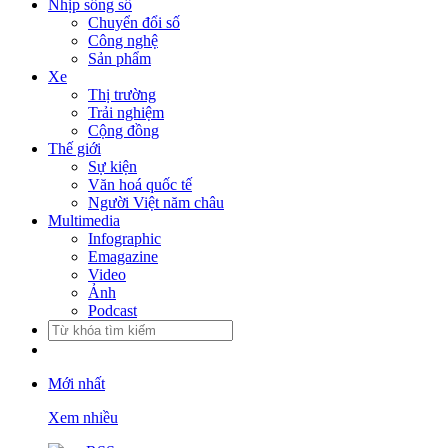
Nhịp sống số
Chuyển đổi số
Công nghệ
Sản phẩm
Xe
Thị trường
Trải nghiệm
Cộng đồng
Thế giới
Sự kiện
Văn hoá quốc tế
Người Việt năm châu
Multimedia
Infographic
Emagazine
Video
Ảnh
Podcast
Mới nhất
Xem nhiều