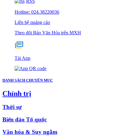
RSS
Hotline: 024.38220036
Liên hệ quảng cáo
Theo dõi Báo Văn Hóa trên MXH
Tải App
DANH SÁCH CHUYÊN MỤC
Chính trị
Thời sự
Biển đảo Tổ quốc
Văn hóa & Suy ngẫm