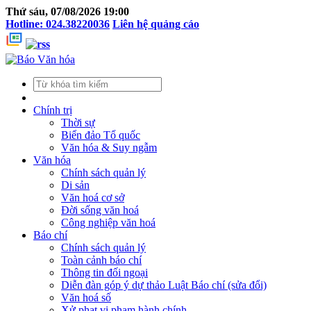
Thứ sáu, 07/08/2026 19:00
Hotline: 024.38220036
Liên hệ quảng cáo
Chính trị
Thời sự
Biển đảo Tổ quốc
Văn hóa & Suy ngẫm
Văn hóa
Chính sách quản lý
Di sản
Văn hoá cơ sở
Đời sống văn hoá
Công nghiệp văn hoá
Báo chí
Chính sách quản lý
Toàn cảnh báo chí
Thông tin đối ngoại
Diễn đàn góp ý dự thảo Luật Báo chí (sửa đổi)
Văn hoá số
Xử phạt vi phạm hành chính