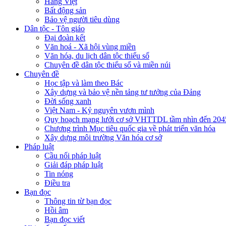
Hàng Việt
Bất động sản
Bảo vệ người tiêu dùng
Dân tộc - Tôn giáo
Đại đoàn kết
Văn hoá - Xã hội vùng miền
Văn hóa, du lịch dân tộc thiểu số
Chuyên đề dân tộc thiểu số và miền núi
Chuyên đề
Học tập và làm theo Bác
Xây dựng và bảo vệ nền tảng tư tưởng của Đảng
Đời sống xanh
Việt Nam - Kỷ nguyên vươn mình
Quy hoạch mạng lưới cơ sở VHTTDL tầm nhìn đến 204
Chương trình Mục tiêu quốc gia về phát triển văn hóa
Xây dựng môi trường Văn hóa cơ sở
Pháp luật
Cầu nối pháp luật
Giải đáp pháp luật
Tin nóng
Điều tra
Bạn đọc
Thông tin từ bạn đọc
Hồi âm
Bạn đọc viết