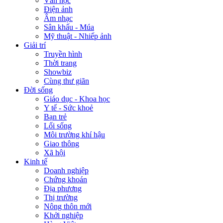
Văn học
Điện ảnh
Âm nhạc
Sân khấu - Múa
Mỹ thuật - Nhiếp ảnh
Giải trí
Truyền hình
Thời trang
Showbiz
Cùng thư giãn
Đời sống
Giáo dục - Khoa học
Y tế - Sức khoẻ
Bạn trẻ
Lối sống
Môi trường khí hậu
Giao thông
Xã hội
Kinh tế
Doanh nghiệp
Chứng khoán
Địa phương
Thị trường
Nông thôn mới
Khởi nghiệp