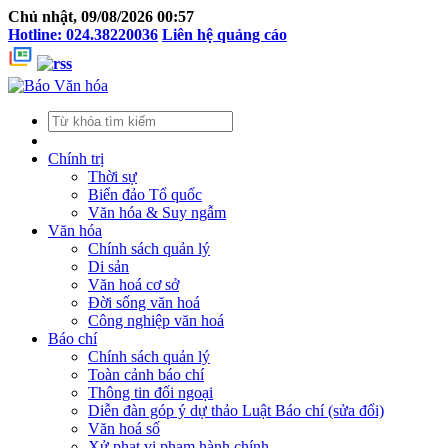
Chủ nhật, 09/08/2026 00:57
Hotline: 024.38220036
Liên hệ quảng cáo
Chính trị
Thời sự
Biển đảo Tổ quốc
Văn hóa & Suy ngẫm
Văn hóa
Chính sách quản lý
Di sản
Văn hoá cơ sở
Đời sống văn hoá
Công nghiệp văn hoá
Báo chí
Chính sách quản lý
Toàn cảnh báo chí
Thông tin đối ngoại
Diễn đàn góp ý dự thảo Luật Báo chí (sửa đổi)
Văn hoá số
Xử phạt vi phạm hành chính