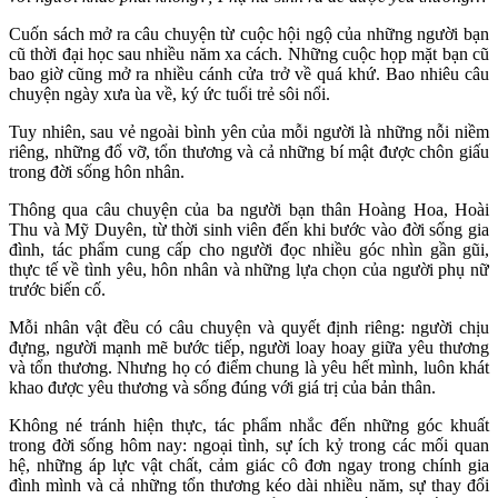
Cuốn sách mở ra câu chuyện từ cuộc hội ngộ của những người bạn
cũ thời đại học sau nhiều năm xa cách. Những cuộc họp mặt bạn cũ
bao giờ cũng mở ra nhiều cánh cửa trở về quá khứ. Bao nhiêu câu
chuyện ngày xưa ùa về, ký ức tuổi trẻ sôi nổi.
Tuy nhiên, sau vẻ ngoài bình yên của mỗi người là những nỗi niềm
riêng, những đổ vỡ, tổn thương và cả những bí mật được chôn giấu
trong đời sống hôn nhân.
Thông qua câu chuyện của ba người bạn thân Hoàng Hoa, Hoài
Thu và Mỹ Duyên, từ thời sinh viên đến khi bước vào đời sống gia
đình, tác phẩm cung cấp cho người đọc nhiều góc nhìn gần gũi,
thực tế về tình yêu, hôn nhân và những lựa chọn của người phụ nữ
trước biến cố.
Mỗi nhân vật đều có câu chuyện và quyết định riêng: người chịu
đựng, người mạnh mẽ bước tiếp, người loay hoay giữa yêu thương
và tổn thương. Nhưng họ có điểm chung là yêu hết mình, luôn khát
khao được yêu thương và sống đúng với giá trị của bản thân.
Không né tránh hiện thực, tác phẩm nhắc đến những góc khuất
trong đời sống hôm nay: ngoại tình, sự ích kỷ trong các mối quan
hệ, những áp lực vật chất, cảm giác cô đơn ngay trong chính gia
đình mình và cả những tổn thương kéo dài nhiều năm, sự thay đổi