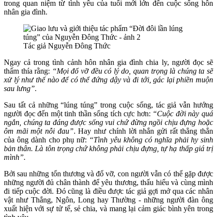
trong quan niệm từ tình yêu của tuổi mới lớn đến cuộc sống hôn
nhân gia đình.
Tác giả Nguyễn Đông Thức
Ngay cả trong tình cảnh hôn nhân gia đình chia ly, người đọc sẽ
thấm thía rằng:
“Mọi đổ vỡ đều có lý do, quan trọng là chúng ta sẽ
xử lý như thế nào để có thể đứng dậy và đi tới, gác lại phiền muộn
sau lưng”.
Sau tất cả những “lúng túng” trong cuộc sống, tác giả vẫn hướng
người đọc đến một tinh thần sống tích cực hơn:
“Cuộc đời này quá
ngắn, chúng ta đáng được sống vui chứ đừng ngồi chịu đựng hoặc
ôm mãi một nỗi đau”
. Hay như chính lời nhắn gửi rất thẳng thắn
của ông dành cho phụ nữ:
“Tình yêu không có nghĩa phải hy sinh
bản thân. Là tôn trọng chứ không phải chịu đựng, tự hạ thấp giá trị
mình”.
Bởi sau những tổn thương và đổ vỡ, con người vẫn có thể gặp được
những người đủ chân thành để yêu thương, thấu hiểu và cùng mình
đi tiếp cuộc đời. Đó cũng là điều được tác giả gợi mở qua các nhân
vật như Thắng, Ngôn, Long hay Thường - những người đàn ông
xuất hiện với sự tử tế, sẻ chia, và mang lại cảm giác bình yên trong