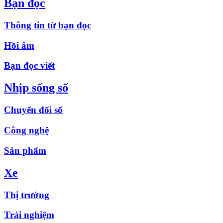
Bạn đọc
Thông tin từ bạn đọc
Hồi âm
Bạn đọc viết
Nhịp sống số
Chuyển đổi số
Công nghệ
Sản phẩm
Xe
Thị trường
Trải nghiệm