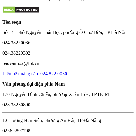
Tòa soạn
Số 141 phố Nguyễn Thái Học, phường Ô Chợ Dừa, TP Hà Nội
024.38220036
024.38229302
baovanhoa@fpt.vn
Liên hệ quảng cáo: 024.822.0036
Văn phòng đại diện phía Nam
170 Nguyễn Đình Chiểu, phường Xuân Hòa, TP HCM
028.38230890
12 Trương Hán Siêu, phường An Hải, TP Đà Nẵng
0236.3897798