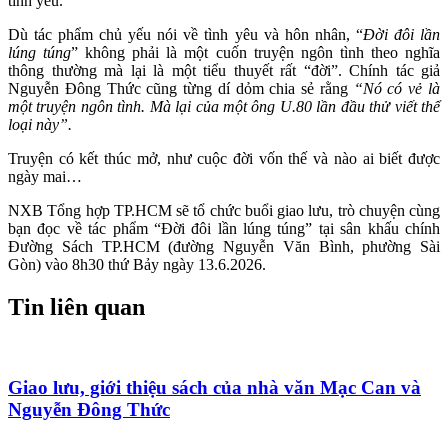
tình yêu.
Dù tác phẩm chủ yếu nói về tình yêu và hôn nhân, “
Đời đôi lần
lúng túng
” không phải là một cuốn truyện ngôn tình theo nghĩa
thông thường mà lại là một tiểu thuyết rất “đời”. Chính tác giả
Nguyễn Đông Thức cũng từng dí dỏm chia sẻ rằng
“Nó có vẻ là
một truyện ngôn tình. Mà lại của một ông U.80 lần đầu thử viết thể
loại này”.
Truyện có kết thúc mở, như cuộc đời vốn thế và nào ai biết được
ngày mai…
NXB Tổng hợp TP.HCM sẽ tổ chức buổi giao lưu, trò chuyện cùng
bạn đọc về tác phẩm “Đời đôi lần lúng túng” tại sân khấu chính
Đường Sách TP.HCM (đường Nguyễn Văn Bình, phường Sài
Gòn) vào 8h30 thứ Bảy ngày 13.6.2026.
Tin liên quan
Giao lưu, giới thiệu sách của nhà văn Mạc Can và
Nguyễn Đông Thức