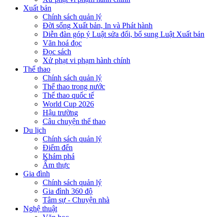
Xuất bản
Chính sách quản lý
Đời sống Xuất bản, In và Phát hành
Diễn đàn góp ý Luật sửa đổi, bổ sung Luật Xuất bản
Văn hoá đọc
Đọc sách
Xử phạt vi phạm hành chính
Thể thao
Chính sách quản lý
Thể thao trong nước
Thể thao quốc tế
World Cup 2026
Hậu trường
Câu chuyện thể thao
Du lịch
Chính sách quản lý
Điểm đến
Khám phá
Ẩm thực
Gia đình
Chính sách quản lý
Gia đình 360 độ
Tâm sự - Chuyện nhà
Nghệ thuật