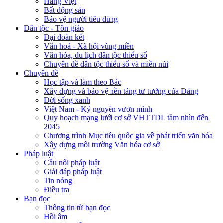
Hàng Việt
Bất động sản
Bảo vệ người tiêu dùng
Dân tộc - Tôn giáo
Đại đoàn kết
Văn hoá - Xã hội vùng miền
Văn hóa, du lịch dân tộc thiểu số
Chuyên đề dân tộc thiểu số và miền núi
Chuyên đề
Học tập và làm theo Bác
Xây dựng và bảo vệ nền tảng tư tưởng của Đảng
Đời sống xanh
Việt Nam - Kỷ nguyên vươn mình
Quy hoạch mạng lưới cơ sở VHTTDL tầm nhìn đến
2045
Chương trình Mục tiêu quốc gia về phát triển văn hóa
Xây dựng môi trường Văn hóa cơ sở
Pháp luật
Cầu nối pháp luật
Giải đáp pháp luật
Tin nóng
Điều tra
Bạn đọc
Thông tin từ bạn đọc
Hồi âm