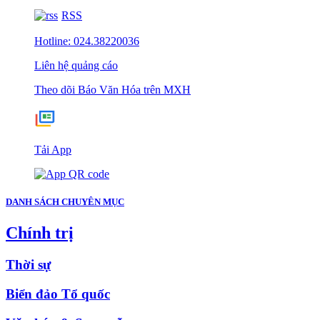
RSS
Hotline: 024.38220036
Liên hệ quảng cáo
Theo dõi Báo Văn Hóa trên MXH
Tải App
DANH SÁCH CHUYÊN MỤC
Chính trị
Thời sự
Biển đảo Tổ quốc