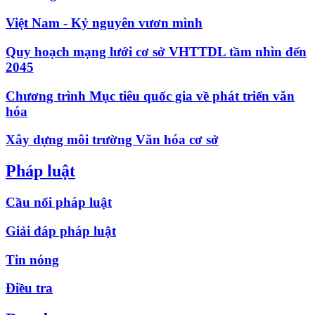
Việt Nam - Kỷ nguyên vươn mình
Quy hoạch mạng lưới cơ sở VHTTDL tầm nhìn đến
2045
Chương trình Mục tiêu quốc gia về phát triển văn
hóa
Xây dựng môi trường Văn hóa cơ sở
Pháp luật
Cầu nối pháp luật
Giải đáp pháp luật
Tin nóng
Điều tra