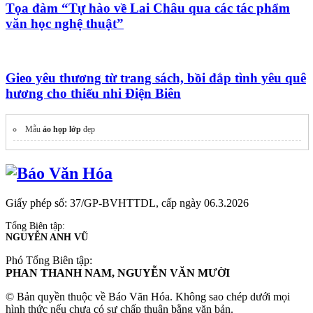
Tọa đàm “Tự hào về Lai Châu qua các tác phẩm
văn học nghệ thuật”
Gieo yêu thương từ trang sách, bồi đắp tình yêu quê
hương cho thiếu nhi Điện Biên
Mẫu
áo họp lớp
đẹp
Giấy phép số: 37/GP-BVHTTDL, cấp ngày 06.3.2026
Tổng Biên tập:
NGUYỄN ANH VŨ
Phó Tổng Biên tập:
PHAN THANH NAM, NGUYỄN VĂN MƯỜI
© Bản quyền thuộc về Báo Văn Hóa. Không sao chép dưới mọi
hình thức nếu chưa có sự chấp thuận bằng văn bản.