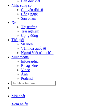
Bạn đọc viết
Nhịp sống số
Chuyển đổi số
Công nghệ
Sản phẩm
Xe
Thị trường
Trải nghiệm
Cộng đồng
Thế giới
Sự kiện
Văn hoá quốc tế
Người Việt năm châu
Multimedia
Infographic
Emagazine
Video
Ảnh
Podcast
Mới nhất
Xem nhiều