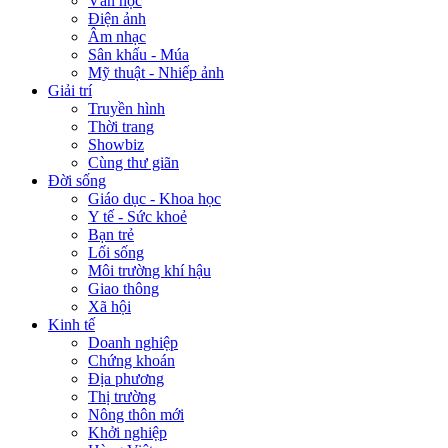
Văn học
Điện ảnh
Âm nhạc
Sân khấu - Múa
Mỹ thuật - Nhiếp ảnh
Giải trí
Truyền hình
Thời trang
Showbiz
Cùng thư giãn
Đời sống
Giáo dục - Khoa học
Y tế - Sức khoẻ
Bạn trẻ
Lối sống
Môi trường khí hậu
Giao thông
Xã hội
Kinh tế
Doanh nghiệp
Chứng khoán
Địa phương
Thị trường
Nông thôn mới
Khởi nghiệp