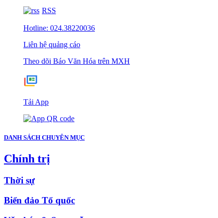
RSS
Hotline: 024.38220036
Liên hệ quảng cáo
Theo dõi Báo Văn Hóa trên MXH
Tải App
DANH SÁCH CHUYÊN MỤC
Chính trị
Thời sự
Biển đảo Tổ quốc