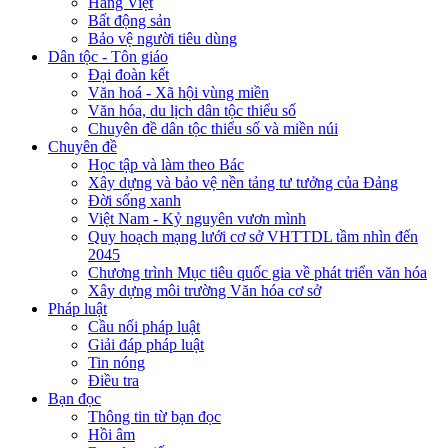
Hàng Việt
Bất động sản
Bảo vệ người tiêu dùng
Dân tộc - Tôn giáo
Đại đoàn kết
Văn hoá - Xã hội vùng miền
Văn hóa, du lịch dân tộc thiểu số
Chuyên đề dân tộc thiểu số và miền núi
Chuyên đề
Học tập và làm theo Bác
Xây dựng và bảo vệ nền tảng tư tưởng của Đảng
Đời sống xanh
Việt Nam - Kỷ nguyên vươn mình
Quy hoạch mạng lưới cơ sở VHTTDL tầm nhìn đến
2045
Chương trình Mục tiêu quốc gia về phát triển văn hóa
Xây dựng môi trường Văn hóa cơ sở
Pháp luật
Cầu nối pháp luật
Giải đáp pháp luật
Tin nóng
Điều tra
Bạn đọc
Thông tin từ bạn đọc
Hồi âm