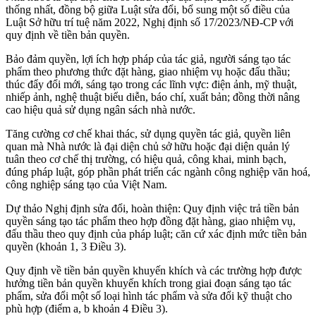
thống nhất, đồng bộ giữa Luật sửa đổi, bổ sung một số điều của
Luật Sở hữu trí tuệ năm 2022, Nghị định số 17/2023/NĐ-CP với
quy định về tiền bản quyền.
Bảo đảm quyền, lợi ích hợp pháp của tác giả, người sáng tạo tác
phẩm theo phương thức đặt hàng, giao nhiệm vụ hoặc đấu thầu;
thúc đẩy đổi mới, sáng tạo trong các lĩnh vực: điện ảnh, mỹ thuật,
nhiếp ảnh, nghệ thuật biểu diễn, báo chí, xuất bản; đồng thời nâng
cao hiệu quả sử dụng ngân sách nhà nước.
Tăng cường cơ chế khai thác, sử dụng quyền tác giả, quyền liên
quan mà Nhà nước là đại diện chủ sở hữu hoặc đại diện quản lý
tuân theo cơ chế thị trường, có hiệu quả, công khai, minh bạch,
đúng pháp luật, góp phần phát triển các ngành công nghiệp văn hoá,
công nghiệp sáng tạo của Việt Nam.
Dự thảo Nghị định sửa đổi, hoàn thiện: Quy định việc trả tiền bản
quyền sáng tạo tác phẩm theo hợp đồng đặt hàng, giao nhiệm vụ,
đấu thầu theo quy định của pháp luật; căn cứ xác định mức tiền bản
quyền (khoản 1, 3 Điều 3).
Quy định về tiền bản quyền khuyến khích và các trường hợp được
hưởng tiền bản quyền khuyến khích trong giai đoạn sáng tạo tác
phẩm, sửa đổi một số loại hình tác phẩm và sửa đổi kỹ thuật cho
phù hợp (điểm a, b khoản 4 Điều 3).