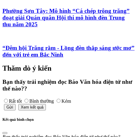
Phường Sơn Tây: Mô hình “Cá chép trông trăng”
đoạt giải Quán quân Hội thi mô hình đèn Trung
thu năm 2025
“Đêm hội Trăng rằm - Lồng đèn thắp sáng ước mơ”
đến với trẻ em Bắc Ninh
Thăm dò ý kiến
Bạn thấy trải nghiệm đọc Báo Văn hóa điện tử như
thế nào??
Rất tốt
Bình thường
Kém
Gửi
Xem kết quả
Kết quả bình chọn
Bạn thấy trải nghiệm đọc Báo Văn hóa điện tử như thế nào?