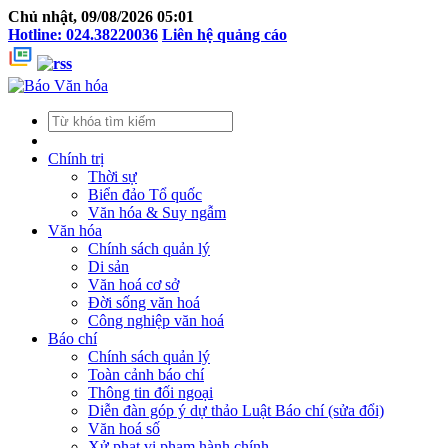
Chủ nhật, 09/08/2026 05:01
Hotline: 024.38220036
Liên hệ quảng cáo
Chính trị
Thời sự
Biển đảo Tổ quốc
Văn hóa & Suy ngẫm
Văn hóa
Chính sách quản lý
Di sản
Văn hoá cơ sở
Đời sống văn hoá
Công nghiệp văn hoá
Báo chí
Chính sách quản lý
Toàn cảnh báo chí
Thông tin đối ngoại
Diễn đàn góp ý dự thảo Luật Báo chí (sửa đổi)
Văn hoá số
Xử phạt vi phạm hành chính