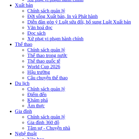
Xuất bản
Chính sách quản lý
Đời sống Xuất bản, In và Phát hành
Diễn đàn góp ý Luật sửa đổi, bổ sung Luật Xuất bản
Văn hoá đọc
Đọc sách
Xử phạt vi phạm hành chính
Thể thao
Chính sách quản lý
Thể thao trong nước
Thể thao quốc tế
World Cup 2026
Hậu trường
Câu chuyện thể thao
Du lịch
Chính sách quản lý
Điểm đến
Khám phá
Ẩm thực
Gia đình
Chính sách quản lý
Gia đình 360 độ
Tâm sự - Chuyện nhà
Nghệ thuật