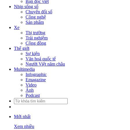
Bạn đọc viết
Nhịp sống số
Chuyển đổi số
Công nghệ
Sản phẩm
Xe
Thị trường
Trải nghiệm
Cộng đồng
Thế giới
Sự kiện
Văn hoá quốc tế
Người Việt năm châu
Multimedia
Infographic
Emagazine
Video
Ảnh
Podcast
Mới nhất
Xem nhiều