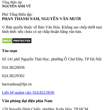
Tổng Biên tập:
NGUYỄN ANH VŨ
Phó Tổng Biên tập:
PHAN THANH NAM, NGUYỄN VĂN MƯỜI
© Bản quyền thuộc về Báo Văn Hóa. Không sao chép dưới mọi
hình thức nếu chưa có sự chấp thuận bằng văn bản.
Tòa soạn
Số 141 phố Nguyễn Thái Học, phường Ô Chợ Dừa, TP Hà Nội
024.38220036
024.38229302
baovanhoa@fpt.vn
Liên hệ quảng cáo: 024.822.0036
Văn phòng đại diện phía Nam
170 Nguyễn Đình Chiểu, phường Xuân Hòa, TP HCM