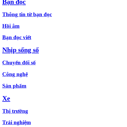
Bạn đọc
Thông tin từ bạn đọc
Hồi âm
Bạn đọc viết
Nhịp sống số
Chuyển đổi số
Công nghệ
Sản phẩm
Xe
Thị trường
Trải nghiệm