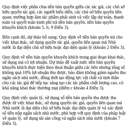
Quy định việc phân chia tiền bản quyền giữa các tác giả, các chủ sở
hữu quyền tác giả, các người biểu diễn, các chủ sở hữu quyền liên
quan; trường hợp làm tác phẩm phái sinh và việc lập dự toán, thanh
toán và quyết toán kinh phí trả tiền bản quyền, tiền bản quyền
khuyến khích (khoản 5, 6, 9 Điều 3).
Bên cạnh đó, dự thảo bổ sung: Quy định về tiền bản quyền trả cho
việc khai thác, sử dụng quyền tác giả, quyền liên quan mà Nhà
nước là đại diện chủ sở hữu hoặc đại diện quản lý (khoản 2 Điều 3).
Quy định về tiền bản quyền khuyến khích trong giai đoạn khai thác,
sử dụng mà có lợi nhuận. Dự thảo đề xuất mức tiền bản quyền
khuyến khích thực hiện theo thoả thuận giữa các bên nhưng tổng số
không quá 10% lợi nhuận thu được, bảo đảm không giảm nguồn thu
ngân sách nhà nước, đồng thời tạo động lực vật chất và tinh thần
cho các tác giả để tiếp tục sáng tạo các tác phẩm chất lượng cao, có
khả năng khai thác thương mại (điểm c khoản 4 Điều 3).
Quy định việc quản lý, sử dụng số tiền bản quyền thu được thu
được từ việc khai thác, sử dụng quyền tác giả, quyền liên quan mà
Nhà nước là đại diện chủ sở hữu hoặc đại diện quản lý và xác định
số tiền nộp ngân sách nhà nước, phù hợp với quy định của pháp luật
về quản lý, sử dụng tài sản công và ngân sách nhà nước (khoản 7
Điều 3).