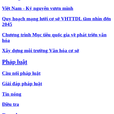
Việt Nam - Kỷ nguyên vươn mình
Quy hoạch mạng lưới cơ sở VHTTDL tầm nhìn đến
2045
Chương trình Mục tiêu quốc gia về phát triển văn
hóa
Xây dựng môi trường Văn hóa cơ sở
Pháp luật
Cầu nối pháp luật
Giải đáp pháp luật
Tin nóng
Điều tra