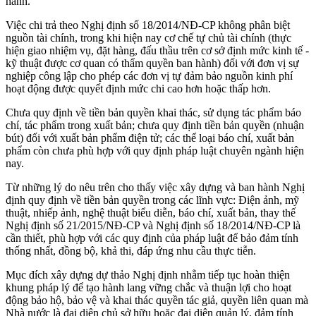
hành.
Việc chi trả theo Nghị định số 18/2014/NĐ-CP không phân biệt
nguồn tài chính, trong khi hiện nay cơ chế tự chủ tài chính (thực
hiện giao nhiệm vụ, đặt hàng, đấu thầu trên cơ sở định mức kinh tế -
kỹ thuật được cơ quan có thẩm quyền ban hành) đối với đơn vị sự
nghiệp công lập cho phép các đơn vị tự đảm bảo nguồn kinh phí
hoạt động được quyết định mức chi cao hơn hoặc thấp hơn.
Chưa quy định về tiền bản quyền khai thác, sử dụng tác phẩm báo
chí, tác phẩm trong xuất bản; chưa quy định tiền bản quyền (nhuận
bút) đối với xuất bản phẩm điện tử; các thể loại báo chí, xuất bản
phẩm còn chưa phù hợp với quy định pháp luật chuyên ngành hiện
nay.
Từ những lý do nêu trên cho thấy việc xây dựng và ban hành Nghị
định quy định về tiền bản quyền trong các lĩnh vực: Điện ảnh, mỹ
thuật, nhiếp ảnh, nghệ thuật biểu diễn, báo chí, xuất bản, thay thế
Nghị định số 21/2015/NĐ-CP và Nghị định số 18/2014/NĐ-CP là
cần thiết, phù hợp với các quy định của pháp luật để bảo đảm tính
thống nhất, đồng bộ, khả thi, đáp ứng nhu cầu thực tiễn.
Mục đích xây dựng dự thảo Nghị định nhằm tiếp tục hoàn thiện
khung pháp lý để tạo hành lang vững chắc và thuận lợi cho hoạt
động bảo hộ, bảo vệ và khai thác quyền tác giả, quyền liên quan mà
Nhà nước là đại diện chủ sở hữu hoặc đại diện quản lý, đảm tính