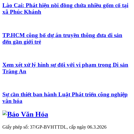
Lào Cai: Phát hiện nồi đồng chứa nhiều gốm cổ tại
xã Phúc Khánh
TP.HCM công bố dự án truyền thông đưa di sản
đến gần giới trẻ
Xem xét xử lý hình sự đối với vi phạm trong Di sản
Tràng An
Sự cần thiết ban hành Luật Phát triển công nghiệp
văn hóa
Giấy phép số: 37/GP-BVHTTDL, cấp ngày 06.3.2026