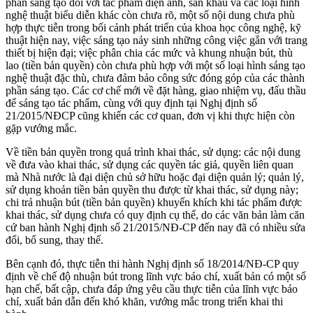
phần sáng tạo đối với tác phẩm điện ảnh, sân khấu và các loại hình
nghệ thuật biểu diễn khác còn chưa rõ, một số nội dung chưa phù
hợp thực tiễn trong bối cảnh phát triển của khoa học công nghệ, kỹ
thuật hiện nay, việc sáng tạo nảy sinh những công việc gắn với trang
thiết bị hiện đại; việc phân chia các mức và khung nhuận bút, thù
lao (tiền bản quyền) còn chưa phù hợp với một số loại hình sáng tạo
nghệ thuật đặc thù, chưa đảm bảo công sức đóng góp của các thành
phần sáng tạo. Các cơ chế mới về đặt hàng, giao nhiệm vụ, đấu thầu
để sáng tạo tác phẩm, cùng với quy định tại Nghị định số
21/2015/NĐCP cũng khiến các cơ quan, đơn vị khi thực hiện còn
gặp vướng mắc.
Về tiền bản quyền trong quá trình khai thác, sử dụng: các nội dung
về đưa vào khai thác, sử dụng các quyền tác giả, quyền liên quan
mà Nhà nước là đại diện chủ sở hữu hoặc đại diện quản lý; quản lý,
sử dụng khoản tiền bản quyền thu được từ khai thác, sử dụng này;
chi trả nhuận bút (tiền bản quyền) khuyến khích khi tác phẩm được
khai thác, sử dụng chưa có quy định cụ thể, do các văn bản làm căn
cứ ban hành Nghị định số 21/2015/NĐ-CP đến nay đã có nhiều sửa
đổi, bổ sung, thay thế.
Bên cạnh đó, thực tiễn thi hành Nghị định số 18/2014/NĐ-CP quy
định về chế độ nhuận bút trong lĩnh vực báo chí, xuất bản có một số
hạn chế, bất cập, chưa đáp ứng yêu cầu thực tiễn của lĩnh vực báo
chí, xuất bản dẫn đến khó khăn, vướng mắc trong triển khai thi