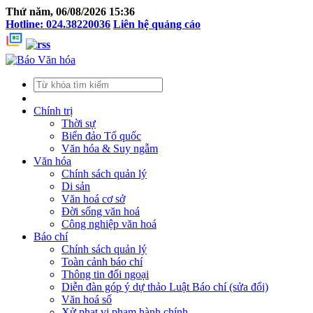
Thứ năm, 06/08/2026 15:36
Hotline: 024.38220036
Liên hệ quảng cáo
Chính trị
Thời sự
Biển đảo Tổ quốc
Văn hóa & Suy ngẫm
Văn hóa
Chính sách quản lý
Di sản
Văn hoá cơ sở
Đời sống văn hoá
Công nghiệp văn hoá
Báo chí
Chính sách quản lý
Toàn cảnh báo chí
Thông tin đối ngoại
Diễn đàn góp ý dự thảo Luật Báo chí (sửa đổi)
Văn hoá số
Xử phạt vi phạm hành chính