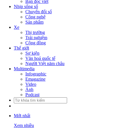
Bạn đọc viết
Nhịp sống số
Chuyển đổi số
Công nghệ
Sản phẩm
Xe
Thị trường
Trải nghiệm
Cộng đồng
Thế giới
Sự kiện
Văn hoá quốc tế
Người Việt năm châu
Multimedia
Infographic
Emagazine
Video
Ảnh
Podcast
Mới nhất
Xem nhiều