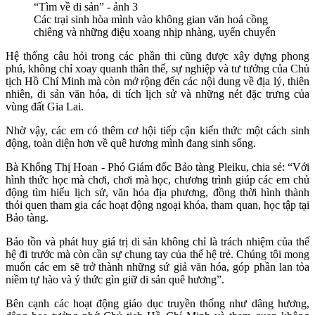
Các trại sinh hòa mình vào không gian văn hoá cồng
chiêng và những điệu xoang nhịp nhàng, uyển chuyển
Hệ thống câu hỏi trong các phần thi cũng được xây dựng phong
phú, không chỉ xoay quanh thân thế, sự nghiệp và tư tưởng của Chủ
tịch Hồ Chí Minh mà còn mở rộng đến các nội dung về địa lý, thiên
nhiên, di sản văn hóa, di tích lịch sử và những nét đặc trưng của
vùng đất Gia Lai.
Nhờ vậy, các em có thêm cơ hội tiếp cận kiến thức một cách sinh
động, toàn diện hơn về quê hương mình đang sinh sống.
Bà Khổng Thị Hoan - Phó Giám đốc Bảo tàng Pleiku, chia sẻ: “Với
hình thức học mà chơi, chơi mà học, chương trình giúp các em chủ
động tìm hiểu lịch sử, văn hóa địa phương, đồng thời hình thành
thói quen tham gia các hoạt động ngoại khóa, tham quan, học tập tại
Bảo tàng.
Bảo tồn và phát huy giá trị di sản không chỉ là trách nhiệm của thế
hệ đi trước mà còn cần sự chung tay của thế hệ trẻ. Chúng tôi mong
muốn các em sẽ trở thành những sứ giả văn hóa, góp phần lan tỏa
niềm tự hào và ý thức gìn giữ di sản quê hương”.
Bên cạnh các hoạt động giáo dục truyền thống như dâng hương,