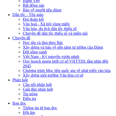
Hàng Việt
Bất động sản
Bảo vệ người tiêu dùng
Dân tộc - Tôn giáo
Đại đoàn kết
Văn hoá - Xã hội vùng miền
Văn hóa, du lịch dân tộc thiểu số
Chuyên đề dân tộc thiểu số và miền núi
Chuyên đề
Học tập và làm theo Bác
Xây dựng và bảo vệ nền tảng tư tưởng của Đảng
Đời sống xanh
Việt Nam - Kỷ nguyên vươn mình
Quy hoạch mạng lưới cơ sở VHTTDL tầm nhìn đến
2045
Chương trình Mục tiêu quốc gia về phát triển văn hóa
Xây dựng môi trường Văn hóa cơ sở
Pháp luật
Cầu nối pháp luật
Giải đáp pháp luật
Tin nóng
Điều tra
Bạn đọc
Thông tin từ bạn đọc
Hồi âm