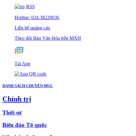
RSS
Hotline: 024.38220036
Liên hệ quảng cáo
Theo dõi Báo Văn Hóa trên MXH
Tải App
DANH SÁCH CHUYÊN MỤC
Chính trị
Thời sự
Biển đảo Tổ quốc