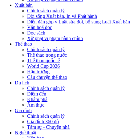
Xuất bản
Chính sách quản lý
Đời sống Xuất bản, In và Phát hành
Diễn đàn góp ý Luật sửa đổi, bổ sung Luật Xuất bản
Văn hoá đọc
Đọc sách
Xử phạt vi phạm hành chính
Thể thao
Chính sách quản lý
Thể thao trong nước
Thể thao quốc tế
World Cup 2026
Hậu trường
Câu chuyện thể thao
Du lịch
Chính sách quản lý
Điểm đến
Khám phá
Ẩm thực
Gia đình
Chính sách quản lý
Gia đình 360 độ
Tâm sự - Chuyện nhà
Nghệ thuật