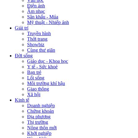
Văn học
Điện ảnh
Âm nhạc
Sân khấu - Múa
Mỹ thuật - Nhiếp ảnh
Giải trí
Truyền hình
Thời trang
Showbiz
Cùng thư giãn
Đời sống
Giáo dục - Khoa học
Y tế - Sức khoẻ
Bạn trẻ
Lối sống
Môi trường khí hậu
Giao thông
Xã hội
Kinh tế
Doanh nghiệp
Chứng khoán
Địa phương
Thị trường
Nông thôn mới
Khởi nghiệp