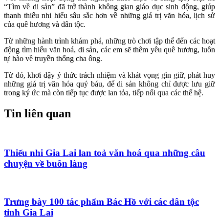
“Tìm về di sản” đã trở thành không gian giáo dục sinh động, giúp
thanh thiếu nhi hiểu sâu sắc hơn về những giá trị văn hóa, lịch sử
của quê hương và dân tộc.
Từ những hành trình khám phá, những trò chơi tập thể đến các hoạt
động tìm hiểu văn hoá, di sản, các em sẽ thêm yêu quê hương, luôn
tự hào về truyền thống cha ông.
Từ đó, khơi dậy ý thức trách nhiệm và khát vọng gìn giữ, phát huy
những giá trị văn hóa quý báu, để di sản không chỉ được lưu giữ
trong ký ức mà còn tiếp tục được lan tỏa, tiếp nối qua các thế hệ.
Tin liên quan
Thiếu nhi Gia Lai lan toả văn hoá qua những câu
chuyện về buôn làng
Trưng bày 100 tác phẩm Bác Hồ với các dân tộc
tỉnh Gia Lai