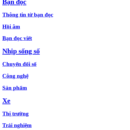
Bạn đọc
Thông tin từ bạn đọc
Hồi âm
Bạn đọc viết
Nhịp sống số
Chuyển đổi số
Công nghệ
Sản phẩm
Xe
Thị trường
Trải nghiệm