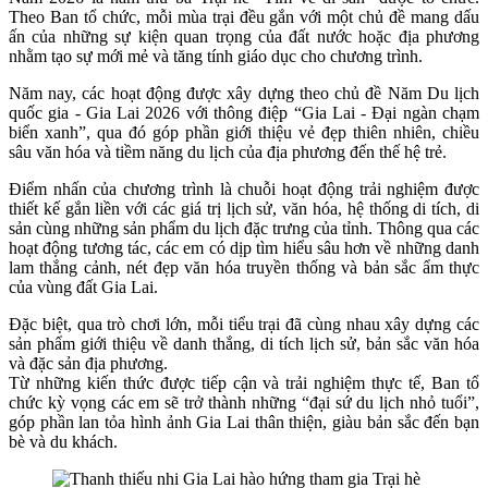
Theo Ban tổ chức, mỗi mùa trại đều gắn với một chủ đề mang dấu
ấn của những sự kiện quan trọng của đất nước hoặc địa phương
nhằm tạo sự mới mẻ và tăng tính giáo dục cho chương trình.
Năm nay, các hoạt động được xây dựng theo chủ đề Năm Du lịch
quốc gia - Gia Lai 2026 với thông điệp “Gia Lai - Đại ngàn chạm
biển xanh”, qua đó góp phần giới thiệu vẻ đẹp thiên nhiên, chiều
sâu văn hóa và tiềm năng du lịch của địa phương đến thế hệ trẻ.
Điểm nhấn của chương trình là chuỗi hoạt động trải nghiệm được
thiết kế gắn liền với các giá trị lịch sử, văn hóa, hệ thống di tích, di
sản cùng những sản phẩm du lịch đặc trưng của tỉnh. Thông qua các
hoạt động tương tác, các em có dịp tìm hiểu sâu hơn về những danh
lam thắng cảnh, nét đẹp văn hóa truyền thống và bản sắc ẩm thực
của vùng đất Gia Lai.
Đặc biệt, qua trò chơi lớn, mỗi tiểu trại đã cùng nhau xây dựng các
sản phẩm giới thiệu về danh thắng, di tích lịch sử, bản sắc văn hóa
và đặc sản địa phương.
Từ những kiến thức được tiếp cận và trải nghiệm thực tế, Ban tổ
chức kỳ vọng các em sẽ trở thành những “đại sứ du lịch nhỏ tuổi”,
góp phần lan tỏa hình ảnh Gia Lai thân thiện, giàu bản sắc đến bạn
bè và du khách.