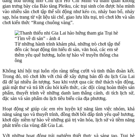
dâng hoa tưởng nhớ Chủ tịch Hồ Chí Minh và tham quan không
gian trưng bày của Bảo tàng Pleiku, các trại sinh còn được hòa mình
vào nhiều sân chơi tập thể sôi động như kéo co, nhảy bao bố, nhảy
sạp, hóa trang từ vật liệu tái chế, giao lưu lửa trại, trò chơi lớn và sân
chơi kiến thức “Rung chuông vàng”.
Từ những hành trình khám phá, những trò chơi tập thể
đến các hoạt động tìm hiểu di sản, văn hoá, các em sẽ
thêm yêu quê hương, luôn tự hào về truyền thống cha
ông
Không khí hội trại luôn rộn ràng tiếng cười và tinh thần đoàn kết.
Trong đó, trò chơi lớn với chủ đề xây dựng bản đồ du lịch Gia Lai
đã để lại nhiều ấn tượng. Sau khi vượt qua các thử thách vận động,
giải mật thư và trả lời câu hỏi kiến thức, các đội cùng hoàn thiện sản
phẩm, thuyết trình về những danh lam thắng cảnh, di tích lịch sử,
đặc sản và sản phẩm du lịch tiêu biểu của địa phương.
Hoạt động sẽ giúp các em rèn luyện kỹ năng làm việc nhóm, khả
năng sáng tạo và thuyết trình, đồng thời bồi đắp tình yêu quê hương,
khơi dậy niềm tự hào về những giá trị văn hóa, lịch sử và tiềm năng
phát triển của vùng đất Gia Lai.
Với những hoạt động trải nghiệm thiết thực và sáng tạo, Trại hè