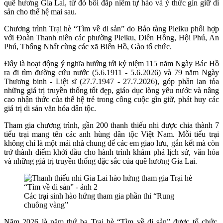
quê hương Gia Lai, từ đó bồi đắp niềm tự hào và ý thức gìn giữ di
sản cho thế hệ mai sau.
Chương trình Trại hè “Tìm về di sản” do Bảo tàng Pleiku phối hợp
với Đoàn Thanh niên các phường Pleiku, Diên Hồng, Hội Phú, An
Phú, Thống Nhất cùng các xã Biển Hồ, Gào tổ chức.
Đây là hoạt động ý nghĩa hướng tới kỷ niệm 115 năm Ngày Bác Hồ
ra đi tìm đường cứu nước (5.6.1911 - 5.6.2026) và 79 năm Ngày
Thương binh - Liệt sĩ (27.7.1947 - 27.7.2026), góp phần lan tỏa
những giá trị truyền thống tốt đẹp, giáo dục lòng yêu nước và nâng
cao nhận thức của thế hệ trẻ trong công cuộc gìn giữ, phát huy các
giá trị di sản văn hóa dân tộc.
Tham gia chương trình, gần 200 thanh thiếu nhi được chia thành 7
tiểu trại mang tên các anh hùng dân tộc Việt Nam. Mỗi tiểu trại
không chỉ là một mái nhà chung để các em giao lưu, gắn kết mà còn
trở thành điểm khởi đầu cho hành trình khám phá lịch sử, văn hóa
và những giá trị truyền thống đặc sắc của quê hương Gia Lai.
Các trại sinh hào hứng tham gia phần thi “Rung
chuông vàng”
Năm 2026 là năm thứ ba Trại hè “Tìm về di sản” được tổ chức.