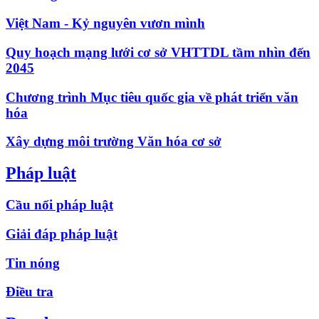
Việt Nam - Kỷ nguyên vươn mình
Quy hoạch mạng lưới cơ sở VHTTDL tầm nhìn đến
2045
Chương trình Mục tiêu quốc gia về phát triển văn
hóa
Xây dựng môi trường Văn hóa cơ sở
Pháp luật
Cầu nối pháp luật
Giải đáp pháp luật
Tin nóng
Điều tra