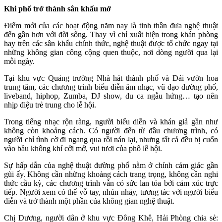
Khi phố trở thành sân khấu mở
Điểm mới của các hoạt động năm nay là tinh thần đưa nghệ thuật
đến gần hơn với đời sống. Thay vì chỉ xuất hiện trong khán phòng
hay trên các sân khấu chính thức, nghệ thuật được tổ chức ngay tại
những không gian công cộng quen thuộc, nơi dòng người qua lại
mỗi ngày.
Tại khu vực Quảng trường Nhà hát thành phố và Dải vườn hoa
trung tâm, các chương trình biểu diễn âm nhạc, vũ đạo đường phố,
liveband, hiphop, Zumba, DJ show, du ca ngẫu hứng… tạo nên
nhịp điệu trẻ trung cho lễ hội.
Trong tiếng nhạc rộn ràng, người biểu diễn và khán giả gần như
không còn khoảng cách. Có người đến từ đầu chương trình, có
người chỉ tình cờ đi ngang qua rồi nán lại, nhưng tất cả đều bị cuốn
vào bầu không khí cởi mở, vui tươi của phố lễ hội.
Sự hấp dẫn của nghệ thuật đường phố nằm ở chính cảm giác gần
gũi ấy. Không cần những khoảng cách trang trọng, không cần nghi
thức cầu kỳ, các chương trình vẫn có sức lan tỏa bởi cảm xúc trực
tiếp. Người xem có thể vỗ tay, nhún nhảy, tương tác với người biểu
diễn và trở thành một phần của không gian nghệ thuật.
Chị Dương, người dân ở khu vực Đông Khê, Hải Phòng chia sẻ: