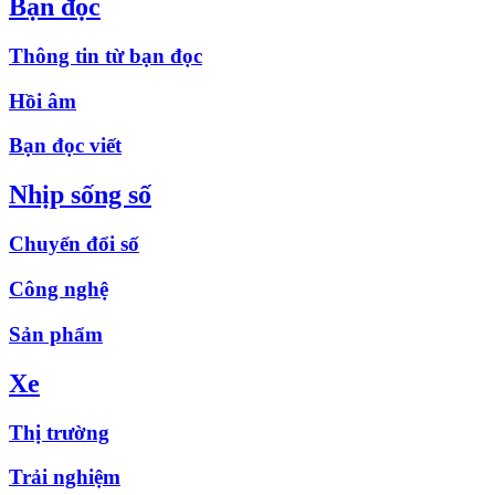
Bạn đọc
Thông tin từ bạn đọc
Hồi âm
Bạn đọc viết
Nhịp sống số
Chuyển đổi số
Công nghệ
Sản phẩm
Xe
Thị trường
Trải nghiệm