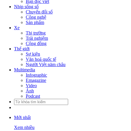
Bạn đọc viết
Nhịp sống số
Chuyển đổi số
Công nghệ
Sản phẩm
Xe
Thị trường
Trải nghiệm
Cộng đồng
Thế giới
Sự kiện
Văn hoá quốc tế
Người Việt năm châu
Multimedia
Infographic
Emagazine
Video
Ảnh
Podcast
Mới nhất
Xem nhiều