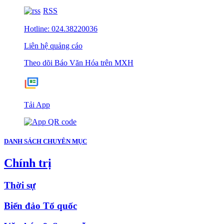
RSS
Hotline: 024.38220036
Liên hệ quảng cáo
Theo dõi Báo Văn Hóa trên MXH
Tải App
DANH SÁCH CHUYÊN MỤC
Chính trị
Thời sự
Biển đảo Tổ quốc