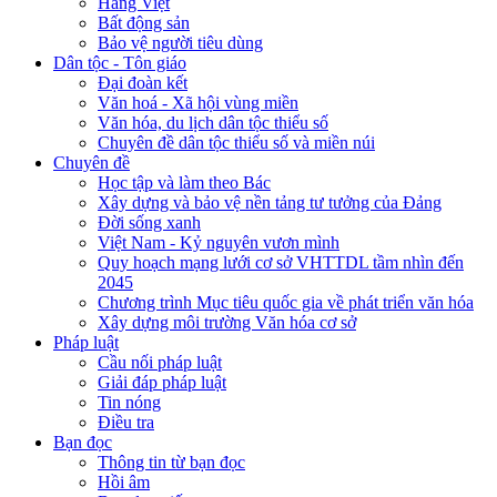
Hàng Việt
Bất động sản
Bảo vệ người tiêu dùng
Dân tộc - Tôn giáo
Đại đoàn kết
Văn hoá - Xã hội vùng miền
Văn hóa, du lịch dân tộc thiểu số
Chuyên đề dân tộc thiểu số và miền núi
Chuyên đề
Học tập và làm theo Bác
Xây dựng và bảo vệ nền tảng tư tưởng của Đảng
Đời sống xanh
Việt Nam - Kỷ nguyên vươn mình
Quy hoạch mạng lưới cơ sở VHTTDL tầm nhìn đến
2045
Chương trình Mục tiêu quốc gia về phát triển văn hóa
Xây dựng môi trường Văn hóa cơ sở
Pháp luật
Cầu nối pháp luật
Giải đáp pháp luật
Tin nóng
Điều tra
Bạn đọc
Thông tin từ bạn đọc
Hồi âm