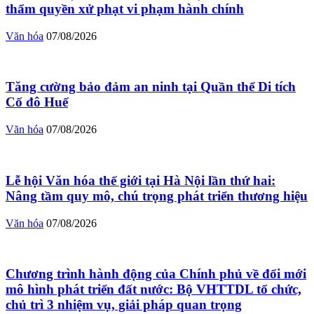
thẩm quyền xử phạt vi phạm hành chính
Văn hóa
07/08/2026
Tăng cường bảo đảm an ninh tại Quần thể Di tích
Cố đô Huế
Văn hóa
07/08/2026
Lễ hội Văn hóa thế giới tại Hà Nội lần thứ hai:
Nâng tầm quy mô, chú trọng phát triển thương hiệu
Văn hóa
07/08/2026
Chương trình hành động của Chính phủ về đổi mới
mô hình phát triển đất nước: Bộ VHTTDL tổ chức,
chủ trì 3 nhiệm vụ, giải pháp quan trọng