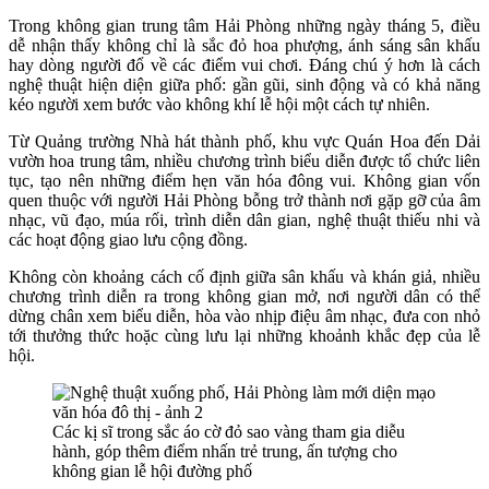
Trong không gian trung tâm Hải Phòng những ngày tháng 5, điều
dễ nhận thấy không chỉ là sắc đỏ hoa phượng, ánh sáng sân khấu
hay dòng người đổ về các điểm vui chơi. Đáng chú ý hơn là cách
nghệ thuật hiện diện giữa phố: gần gũi, sinh động và có khả năng
kéo người xem bước vào không khí lễ hội một cách tự nhiên.
Từ Quảng trường Nhà hát thành phố, khu vực Quán Hoa đến Dải
vườn hoa trung tâm, nhiều chương trình biểu diễn được tổ chức liên
tục, tạo nên những điểm hẹn văn hóa đông vui. Không gian vốn
quen thuộc với người Hải Phòng bỗng trở thành nơi gặp gỡ của âm
nhạc, vũ đạo, múa rối, trình diễn dân gian, nghệ thuật thiếu nhi và
các hoạt động giao lưu cộng đồng.
Không còn khoảng cách cố định giữa sân khấu và khán giả, nhiều
chương trình diễn ra trong không gian mở, nơi người dân có thể
dừng chân xem biểu diễn, hòa vào nhịp điệu âm nhạc, đưa con nhỏ
tới thưởng thức hoặc cùng lưu lại những khoảnh khắc đẹp của lễ
hội.
Các kị sĩ trong sắc áo cờ đỏ sao vàng tham gia diễu
hành, góp thêm điểm nhấn trẻ trung, ấn tượng cho
không gian lễ hội đường phố