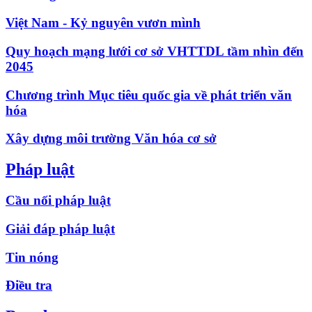
Việt Nam - Kỷ nguyên vươn mình
Quy hoạch mạng lưới cơ sở VHTTDL tầm nhìn đến
2045
Chương trình Mục tiêu quốc gia về phát triển văn
hóa
Xây dựng môi trường Văn hóa cơ sở
Pháp luật
Cầu nối pháp luật
Giải đáp pháp luật
Tin nóng
Điều tra