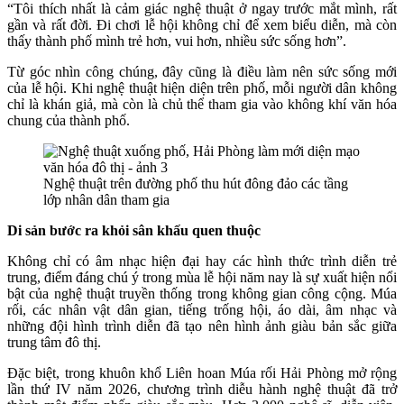
“Tôi thích nhất là cảm giác nghệ thuật ở ngay trước mắt mình, rất
gần và rất đời. Đi chơi lễ hội không chỉ để xem biểu diễn, mà còn
thấy thành phố mình trẻ hơn, vui hơn, nhiều sức sống hơn”.
Từ góc nhìn công chúng, đây cũng là điều làm nên sức sống mới
của lễ hội. Khi nghệ thuật hiện diện trên phố, mỗi người dân không
chỉ là khán giả, mà còn là chủ thể tham gia vào không khí văn hóa
chung của thành phố.
Nghệ thuật trên đường phố thu hút đông đảo các tầng
lớp nhân dân tham gia
Di sản bước ra khỏi sân khấu quen thuộc
Không chỉ có âm nhạc hiện đại hay các hình thức trình diễn trẻ
trung, điểm đáng chú ý trong mùa lễ hội năm nay là sự xuất hiện nổi
bật của nghệ thuật truyền thống trong không gian công cộng. Múa
rối, các nhân vật dân gian, tiếng trống hội, áo dài, âm nhạc và
những đội hình trình diễn đã tạo nên hình ảnh giàu bản sắc giữa
trung tâm đô thị.
Đặc biệt, trong khuôn khổ Liên hoan Múa rối Hải Phòng mở rộng
lần thứ IV năm 2026, chương trình diễu hành nghệ thuật đã trở