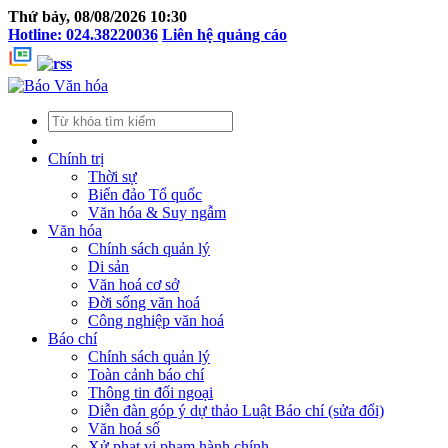
Thứ bảy, 08/08/2026 10:30
Hotline: 024.38220036
Liên hệ quảng cáo
Chính trị
Thời sự
Biển đảo Tổ quốc
Văn hóa & Suy ngẫm
Văn hóa
Chính sách quản lý
Di sản
Văn hoá cơ sở
Đời sống văn hoá
Công nghiệp văn hoá
Báo chí
Chính sách quản lý
Toàn cảnh báo chí
Thông tin đối ngoại
Diễn đàn góp ý dự thảo Luật Báo chí (sửa đổi)
Văn hoá số
Xử phạt vi phạm hành chính