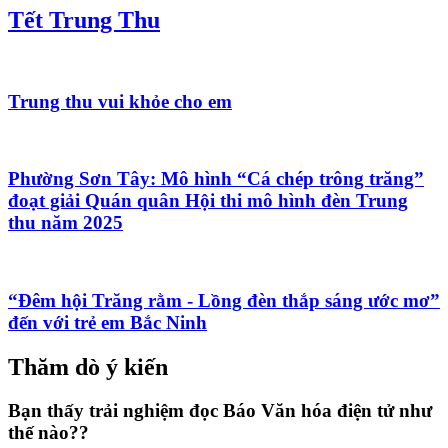
Tết Trung Thu
Trung thu vui khỏe cho em
Phường Sơn Tây: Mô hình “Cá chép trông trăng”
đoạt giải Quán quân Hội thi mô hình đèn Trung
thu năm 2025
“Đêm hội Trăng rằm - Lồng đèn thắp sáng ước mơ”
đến với trẻ em Bắc Ninh
Thăm dò ý kiến
Bạn thấy trải nghiệm đọc Báo Văn hóa điện tử như
thế nào??