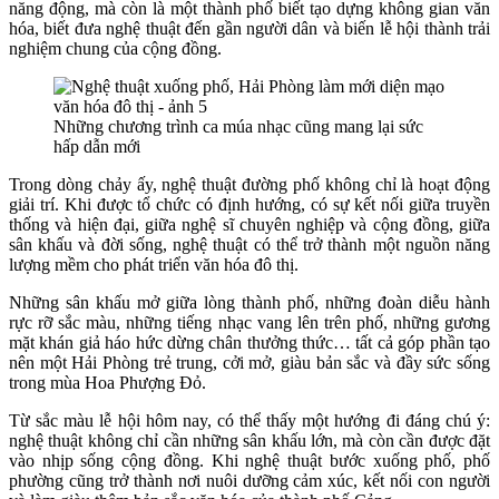
năng động, mà còn là một thành phố biết tạo dựng không gian văn
hóa, biết đưa nghệ thuật đến gần người dân và biến lễ hội thành trải
nghiệm chung của cộng đồng.
Những chương trình ca múa nhạc cũng mang lại sức
hấp dẫn mới
Trong dòng chảy ấy, nghệ thuật đường phố không chỉ là hoạt động
giải trí. Khi được tổ chức có định hướng, có sự kết nối giữa truyền
thống và hiện đại, giữa nghệ sĩ chuyên nghiệp và cộng đồng, giữa
sân khấu và đời sống, nghệ thuật có thể trở thành một nguồn năng
lượng mềm cho phát triển văn hóa đô thị.
Những sân khấu mở giữa lòng thành phố, những đoàn diễu hành
rực rỡ sắc màu, những tiếng nhạc vang lên trên phố, những gương
mặt khán giả háo hức dừng chân thưởng thức… tất cả góp phần tạo
nên một Hải Phòng trẻ trung, cởi mở, giàu bản sắc và đầy sức sống
trong mùa Hoa Phượng Đỏ.
Từ sắc màu lễ hội hôm nay, có thể thấy một hướng đi đáng chú ý:
nghệ thuật không chỉ cần những sân khấu lớn, mà còn cần được đặt
vào nhịp sống cộng đồng. Khi nghệ thuật bước xuống phố, phố
phường cũng trở thành nơi nuôi dưỡng cảm xúc, kết nối con người