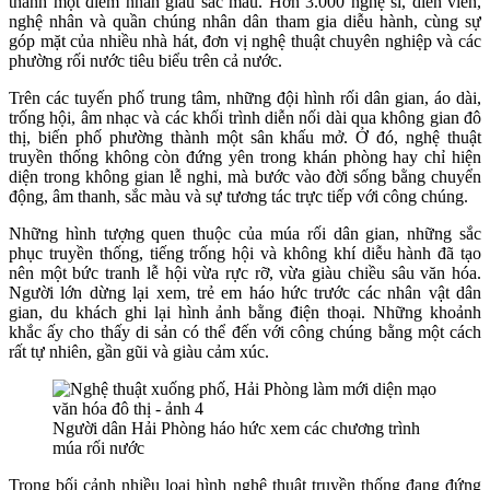
thành một điểm nhấn giàu sắc màu. Hơn 3.000 nghệ sĩ, diễn viên,
nghệ nhân và quần chúng nhân dân tham gia diễu hành, cùng sự
góp mặt của nhiều nhà hát, đơn vị nghệ thuật chuyên nghiệp và các
phường rối nước tiêu biểu trên cả nước.
Trên các tuyến phố trung tâm, những đội hình rối dân gian, áo dài,
trống hội, âm nhạc và các khối trình diễn nối dài qua không gian đô
thị, biến phố phường thành một sân khấu mở. Ở đó, nghệ thuật
truyền thống không còn đứng yên trong khán phòng hay chỉ hiện
diện trong không gian lễ nghi, mà bước vào đời sống bằng chuyển
động, âm thanh, sắc màu và sự tương tác trực tiếp với công chúng.
Những hình tượng quen thuộc của múa rối dân gian, những sắc
phục truyền thống, tiếng trống hội và không khí diễu hành đã tạo
nên một bức tranh lễ hội vừa rực rỡ, vừa giàu chiều sâu văn hóa.
Người lớn dừng lại xem, trẻ em háo hức trước các nhân vật dân
gian, du khách ghi lại hình ảnh bằng điện thoại. Những khoảnh
khắc ấy cho thấy di sản có thể đến với công chúng bằng một cách
rất tự nhiên, gần gũi và giàu cảm xúc.
Người dân Hải Phòng háo hức xem các chương trình
múa rối nước
Trong bối cảnh nhiều loại hình nghệ thuật truyền thống đang đứng