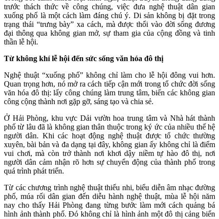
trước thách thức về công chúng, việc đưa nghệ thuật dân gian
xuống phố là một cách làm đáng chú ý. Di sản không bị đặt trong
trạng thái “trưng bày” xa cách, mà được thổi vào đời sống đương
đại thông qua không gian mở, sự tham gia của cộng đồng và tinh
thần lễ hội.
Từ không khí lễ hội đến sức sống văn hóa đô thị
Nghệ thuật “xuống phố” không chỉ làm cho lễ hội đông vui hơn.
Quan trọng hơn, nó mở ra cách tiếp cận mới trong tổ chức đời sống
văn hóa đô thị: lấy công chúng làm trung tâm, biến các không gian
công cộng thành nơi gặp gỡ, sáng tạo và chia sẻ.
Ở Hải Phòng, khu vực Dải vườn hoa trung tâm và Nhà hát thành
phố từ lâu đã là không gian thân thuộc trong ký ức của nhiều thế hệ
người dân. Khi các hoạt động nghệ thuật được tổ chức thường
xuyên, bài bản và đa dạng tại đây, không gian ấy không chỉ là điểm
vui chơi, mà còn trở thành nơi khơi dậy niềm tự hào đô thị, nơi
người dân cảm nhận rõ hơn sự chuyển động của thành phố trong
quá trình phát triển.
Từ các chương trình nghệ thuật thiếu nhi, biểu diễn âm nhạc đường
phố, múa rối dân gian đến diễu hành nghệ thuật, mùa lễ hội năm
nay cho thấy Hải Phòng đang từng bước làm mới cách quảng bá
hình ảnh thành phố. Đó không chỉ là hình ảnh một đô thị cảng biển