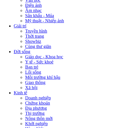
Văn học
Điện ảnh
Âm nhạc
Sân khấu - Múa
Mỹ thuật - Nhiếp ảnh
Giải trí
Truyền hình
Thời trang
Showbiz
Cùng thư giãn
Đời sống
Giáo dục - Khoa học
Y tế - Sức khoẻ
Bạn trẻ
Lối sống
Môi trường khí hậu
Giao thông
Xã hội
Kinh tế
Doanh nghiệp
Chứng khoán
Địa phương
Thị trường
Nông thôn mới
Khởi nghiệp