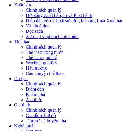
Xuất bản
Chính sách quản lý
Đời sống Xuất bản, In và Phát hành
Diễn đàn góp ý Luật sửa đổi, bổ sung Luật Xuất bản
Văn hoá đọc
Đọc sách
Xử phạt vi phạm hành chính
Thể thao
Chính sách quản lý
Thể thao trong nước
Thể thao quốc tế
World Cup 2026
Hậu trường
Câu chuyện thể thao
Du lịch
Chính sách quản lý
Điểm đến
Khám phá
Ẩm thực
Gia đình
Chính sách quản lý
Gia đình 360 độ
Tâm sự - Chuyện nhà
Nghệ thuật