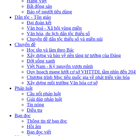
Hàng Việt
Bất động sản
Bảo vệ người tiêu dùng
Dân tộc - Tôn giáo
Đại đoàn kết
Văn hoá - Xã hội vùng miền
Văn hóa, du lịch dân tộc thiểu số
Chuyên đề dân tộc thiểu số và miền núi
Chuyên đề
Học tập và làm theo Bác
Xây dựng và bảo vệ nền tảng tư tưởng của Đảng
Đời sống xanh
Việt Nam - Kỷ nguyên vươn mình
Quy hoạch mạng lưới cơ sở VHTTDL tầm nhìn đến 204
Chương trình Mục tiêu quốc gia về phát triển văn hóa
Xây dựng môi trường Văn hóa cơ sở
Pháp luật
Cầu nối pháp luật
Giải đáp pháp luật
Tin nóng
Điều tra
Bạn đọc
Thông tin từ bạn đọc
Hồi âm
Bạn đọc viết