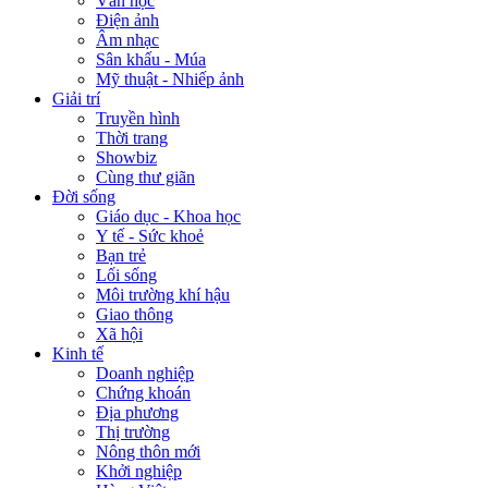
Văn học
Điện ảnh
Âm nhạc
Sân khấu - Múa
Mỹ thuật - Nhiếp ảnh
Giải trí
Truyền hình
Thời trang
Showbiz
Cùng thư giãn
Đời sống
Giáo dục - Khoa học
Y tế - Sức khoẻ
Bạn trẻ
Lối sống
Môi trường khí hậu
Giao thông
Xã hội
Kinh tế
Doanh nghiệp
Chứng khoán
Địa phương
Thị trường
Nông thôn mới
Khởi nghiệp