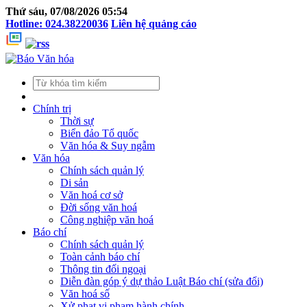
Thứ sáu, 07/08/2026 05:54
Hotline: 024.38220036
Liên hệ quảng cáo
Chính trị
Thời sự
Biển đảo Tổ quốc
Văn hóa & Suy ngẫm
Văn hóa
Chính sách quản lý
Di sản
Văn hoá cơ sở
Đời sống văn hoá
Công nghiệp văn hoá
Báo chí
Chính sách quản lý
Toàn cảnh báo chí
Thông tin đối ngoại
Diễn đàn góp ý dự thảo Luật Báo chí (sửa đổi)
Văn hoá số
Xử phạt vi phạm hành chính