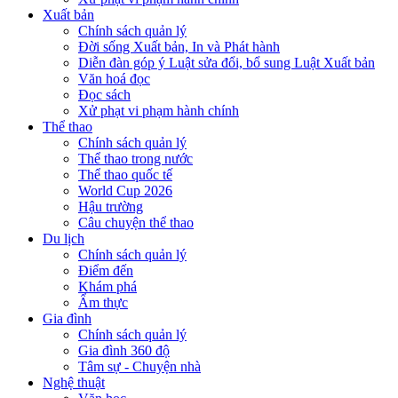
Xuất bản
Chính sách quản lý
Đời sống Xuất bản, In và Phát hành
Diễn đàn góp ý Luật sửa đổi, bổ sung Luật Xuất bản
Văn hoá đọc
Đọc sách
Xử phạt vi phạm hành chính
Thể thao
Chính sách quản lý
Thể thao trong nước
Thể thao quốc tế
World Cup 2026
Hậu trường
Câu chuyện thể thao
Du lịch
Chính sách quản lý
Điểm đến
Khám phá
Ẩm thực
Gia đình
Chính sách quản lý
Gia đình 360 độ
Tâm sự - Chuyện nhà
Nghệ thuật