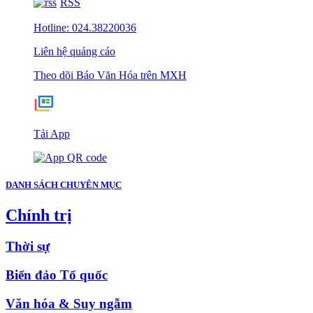
RSS
Hotline: 024.38220036
Liên hệ quảng cáo
Theo dõi Báo Văn Hóa trên MXH
Tải App
DANH SÁCH CHUYÊN MỤC
Chính trị
Thời sự
Biển đảo Tổ quốc
Văn hóa & Suy ngẫm