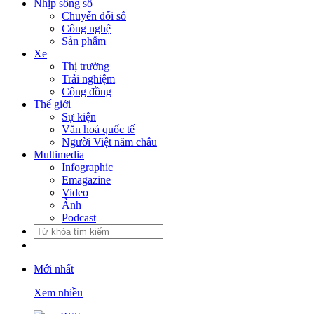
Nhịp sống số
Chuyển đổi số
Công nghệ
Sản phẩm
Xe
Thị trường
Trải nghiệm
Cộng đồng
Thế giới
Sự kiện
Văn hoá quốc tế
Người Việt năm châu
Multimedia
Infographic
Emagazine
Video
Ảnh
Podcast
Mới nhất
Xem nhiều